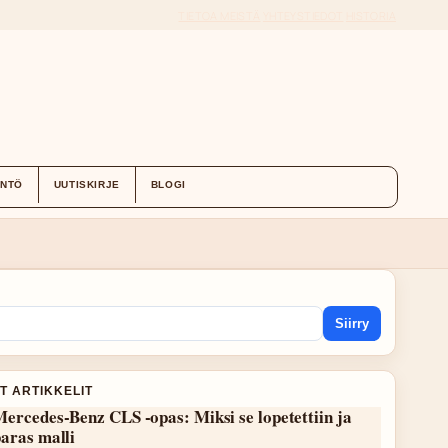
TIETOA MEISTÄ
YHTEYSTIEDOT
HISTORIA
ÄNTÖ
UUTISKIRJE
BLOGI
Siirry
T ARTIKKELIT
ercedes-Benz CLS -opas: Miksi se lopetettiin ja
aras malli