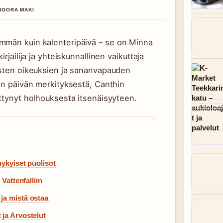
 NOORA MAKI
emmän kuin kalenteripäivä – se on Minna
rjailija ja yhteiskunnallinen vaikuttaja
aisten oikeuksien ja sananvapauden
van päivän merkityksestä, Canthin
ittynyt holhouksesta itsenäisyyteen.
nykyiset puolisot
Vattenfalliin
ja mistä ostaa
 ja Arvostelut