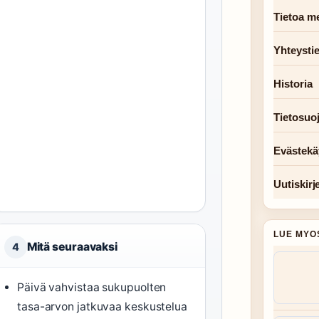
Tietoa me
Yhteysti
Historia
Tietosuo
Evästekä
Uutiskirj
LUE MYO
Mitä seuraavaksi
4
Päivä vahvistaa sukupuolten
tasa-arvon jatkuvaa keskustelua