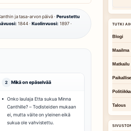
nthin ja tasa-arvon päivä ·
Perustettu
ävuosi:
1844 ·
Kuolinvuosi:
1897 ·
TUTKI AI
Blogi
Maailma
Matkailu
Paikallise
Mikä on epäselvää
2
Politiikka
Onko laulaja Etta sukua Minna
Talous
Canthille? – Todisteiden mukaan
ei, mutta väite on yleinen eikä
sukua ole vahvistettu.
SIVUSTO