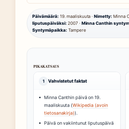
Päivämäärä:
19. maaliskuuta ·
Nimetty:
Minna Ca
liputuspäiväksi:
2007 ·
Minna Canthin syntym
Syntymäpaikka:
Tampere
PIKAKATSAUS
Vahvistetut faktat
1
Minna Canthin päivä on 19.
maaliskuuta (
Wikipedia (avoin
tietosanakirja)
).
Päivä on vakiintunut liputuspäivä