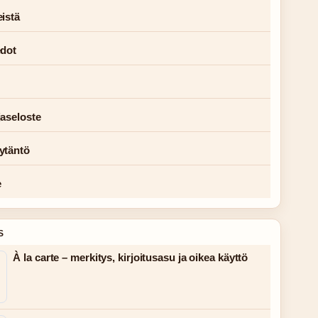
istä
edot
jaseloste
ytäntö
e
S
À la carte – merkitys, kirjoitusasu ja oikea käyttö