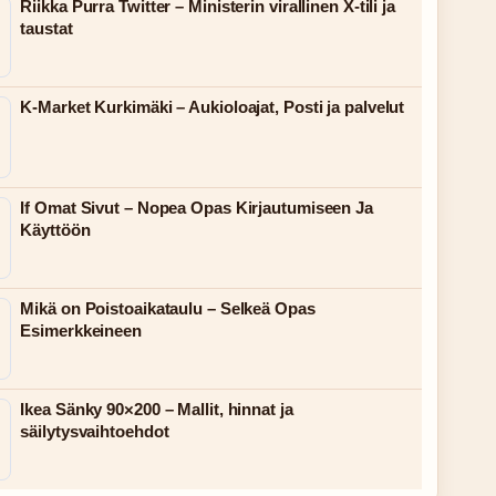
Riikka Purra Twitter – Ministerin virallinen X-tili ja
taustat
K-Market Kurkimäki – Aukioloajat, Posti ja palvelut
If Omat Sivut – Nopea Opas Kirjautumiseen Ja
Käyttöön
Mikä on Poistoaikataulu – Selkeä Opas
Esimerkkeineen
Ikea Sänky 90×200 – Mallit, hinnat ja
säilytysvaihtoehdot