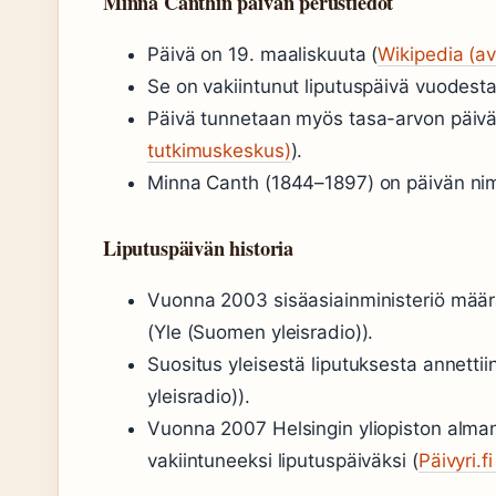
Minna Canthin päivän perustiedot
Päivä on 19. maaliskuuta (
Wikipedia (av
Se on vakiintunut liputuspäivä vuodest
Päivä tunnetaan myös tasa-arvon päivä
tutkimuskeskus)
).
Minna Canth (1844–1897) on päivän ni
Liputuspäivän historia
Vuonna 2003 sisäasiainministeriö määräs
(Yle (Suomen yleisradio)).
Suositus yleisestä liputuksesta annett
yleisradio)).
Vuonna 2007 Helsingin yliopiston alma
vakiintuneeksi liputuspäiväksi (
Päivyri.f