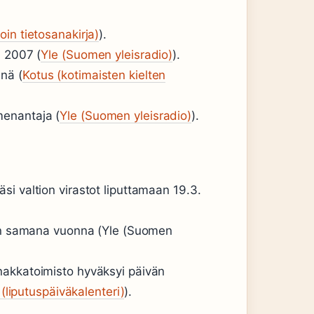
oin tietosanakirja)
).
a 2007 (
Yle (Suomen yleisradio)
).
nä (
Kotus (kotimaisten kielten
menantaja (
Yle (Suomen yleisradio)
).
i valtion virastot liputtamaan 19.3.
iin samana vuonna (Yle (Suomen
nakkatoimisto hyväksyi päivän
i (liputuspäiväkalenteri)
).