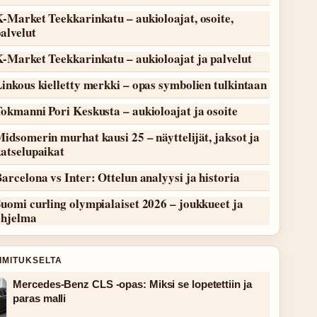
-Market Teekkarinkatu – aukioloajat, osoite,
alvelut
-Market Teekkarinkatu – aukioloajat ja palvelut
inkous kielletty merkki – opas symbolien tulkintaan
okmanni Pori Keskusta – aukioloajat ja osoite
idsomerin murhat kausi 25 – näyttelijät, jaksot ja
atselupaikat
arcelona vs Inter: Ottelun analyysi ja historia
uomi curling olympialaiset 2026 – joukkueet ja
ohjelma
OIMITUKSELTA
Mercedes-Benz CLS -opas: Miksi se lopetettiin ja
paras malli