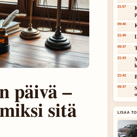
K
21:57
p
K
09:40
L
21:40
T
09:37
M
21:43
k
B
21:42
n päivä –
S
09:37
miksi sitä
LISAA T