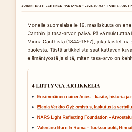
JUHANI MATTI LEHTINEN RANTANEN • 2026-07-02 • TARKISTANUT
Monelle suomalaiselle 19. maaliskuuta on en
Canthin ja tasa-arvon päivä. Päivä muistuttaa ki
Minna Canthista (1844–1897), joka taisteli n
puolesta. Tästä artikkelista saat kattavan ku
elämäntyöstä ja siitä, miten tasa-arvo on keh
4 LIITTYVAA ARTIKKELIA
Ensimmäinen nainen/mies – käsite, historia ja 
Elenia Verkko Oyj: omistus, laskutus ja vertailu 
NARS Light Reflecting Foundation – Arvostelu 
Valentino Born In Roma – Tuoksunuotit, Hinnat