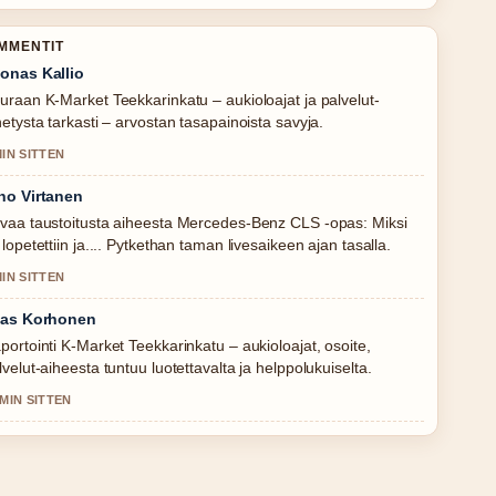
OMMENTIT
onas Kallio
uraan K-Market Teekkarinkatu – aukioloajat ja palvelut-
hetysta tarkasti – arvostan tasapainoista savyja.
MIN SITTEN
no Virtanen
vaa taustoitusta aiheesta Mercedes-Benz CLS -opas: Miksi
 lopetettiin ja.... Pytkethan taman livesaikeen ajan tasalla.
MIN SITTEN
ias Korhonen
portointi K-Market Teekkarinkatu – aukioloajat, osoite,
lvelut-aiheesta tuntuu luotettavalta ja helppolukuiselta.
 MIN SITTEN