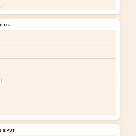
HEITA
t
N SIVUT