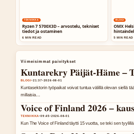
TEKNIIKKA
BLOGI
Ryzen 7 5700X3D – arvostelu, tekniset
OMX Helsi
tiedot ja ostaminen
hintainde
6 MIN READ
5 MIN READ
Viimeisimmat paivitykset
Kuntarekry Päijät-Häme – Ty
BLOGI
•
21:37
•
2026-08-01
Kuntasektorin työpaikat voivat tuntua välillä olevan siellä
millaisia…
Voice of Finland 2026 – kausi
TEKNIIKKA
•
09:45
•
2026-08-01
Kun The Voice of Finland täytti 15 vuotta, se teki sen tyylil