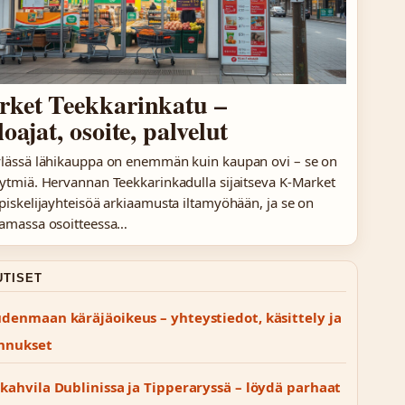
ket Teekkarinkatu –
oajat, osoite, palvelut
ylässä lähikauppa on enemmän kuin kaupan ovi – se on
ytmiä. Hervannan Teekkarinkadulla sijaitseva K-Market
piskelijayhteisöä arkiaamusta iltamyöhään, ja se on
samassa osoitteessa…
UTISET
udenmaan käräjäoikeus – yhteystiedot, käsittely ja
nnukset
 kahvila Dublinissa ja Tipperaryssä – löydä parhaat