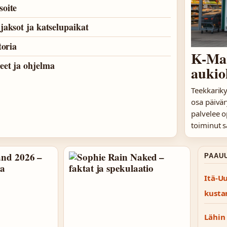
soite
jaksot ja katselupaikat
toria
K-Mar
eet ja ohjelma
aukiol
Teekkarik
osa päivär
palvelee o
toiminut 
PAAU
Itä-U
kusta
Lähin