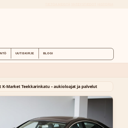
TIETOA MEISTÄ
YHTEYSTIEDOT
HISTORIA
ÄNTÖ
UUTISKIRJE
BLOGI
t
K-Market Teekkarinkatu – aukioloajat ja palvelut