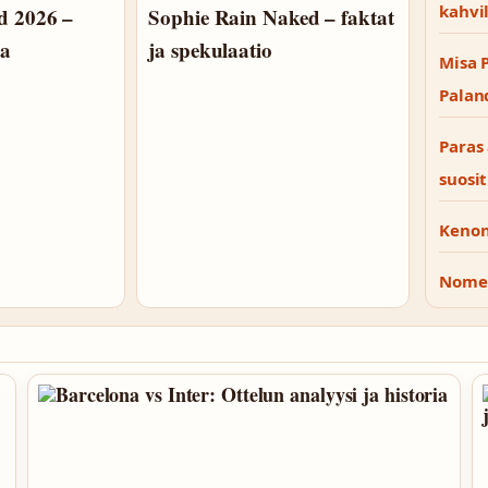
kahvi
nd 2026 –
Sophie Rain Naked – faktat
ja
ja spekulaatio
Misa P
Palan
Paras 
suosi
Kenon 
Nomen