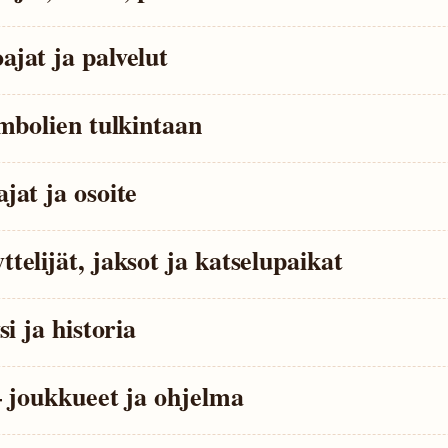
jat ja palvelut
mbolien tulkintaan
jat ja osoite
elijät, jaksot ja katselupaikat
i ja historia
– joukkueet ja ohjelma