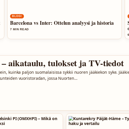
BLOGI
t
Barcelona vs Inter: Ottelun analyysi ja historia
7 MIN READ
 aikataulu, tulokset ja TV-tiedot
ein, kuinka paljon suomalaisissa sykkii nuoren jääkiekon syke. Jää
 tunteiden vuoristoradan, jossa Nuorten…