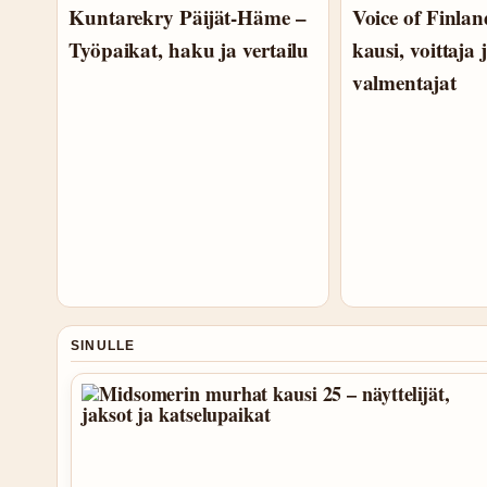
Kuntarekry Päijät-Häme –
Voice of Finla
Työpaikat, haku ja vertailu
kausi, voittaja 
valmentajat
SINULLE