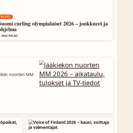
BLOGI
Suomi curling olympialaiset 2026 – joukkueet ja
ohjelma
6 MIN READ
kiekon nuorten MM