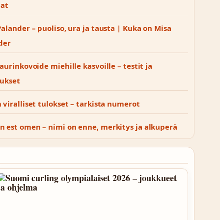
lat
alander – puoliso, ura ja tausta | Kuka on Misa
der
aurinkovoide miehille kasvoille – testit ja
tukset
viralliset tulokset – tarkista numerot
 est omen – nimi on enne, merkitys ja alkuperä