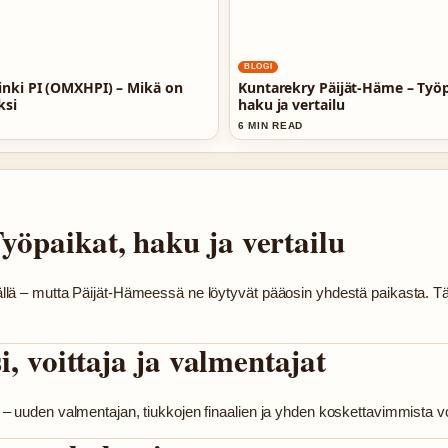
BLOGI
nki PI (OMXHPI) – Mikä on
Kuntarekry Päijät-Häme – Työp
ksi
haku ja vertailu
6 MIN READ
öpaikat, haku ja vertailu
 täällä – mutta Päijät-Hämeessä ne löytyvät pääosin yhdestä paikasta. T
, voittaja ja valmentajat
lä – uuden valmentajan, tiukkojen finaalien ja yhden koskettavimmista voi