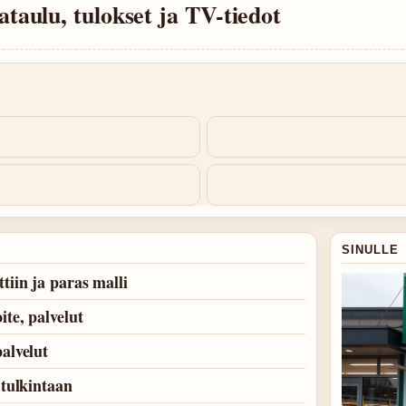
aulu, tulokset ja TV-tiedot
SINULLE
tiin ja paras malli
te, palvelut
alvelut
 tulkintaan