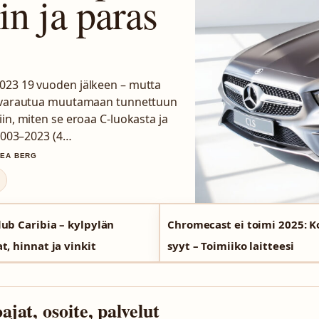
in ja paras
023 19 vuoden jälkeen – mutta
aa varautua muutamaan tunnettuun
in, miten se eroaa C-luokasta ja
 2003–2023 (4…
LEA BERG
lub Caribia – kylpylän
Chromecast ei toimi 2025: Ko
t, hinnat ja vinkit
syyt – Toimiiko laitteesi
at, osoite, palvelut