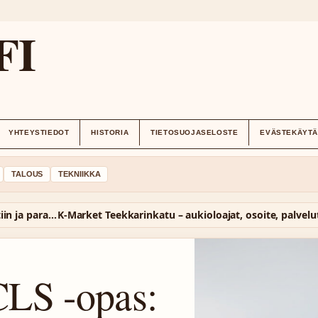
FI
YHTEYSTIEDOT
HISTORIA
TIETOSUOJASELOSTE
EVÄSTEKÄYT
TALOUS
TEKNIIKKA
Mercedes-Benz CLS -opas: Miksi se lopetettiin ja paras malli
K-Market Teekkarinkatu – aukioloajat, osoite, palvelu
LS -opas: