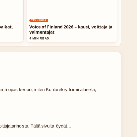
TEKNIIKKA
aikat,
Voice of Finland 2026 – kausi, voittaja ja
valmentajat
4 MIN READ
ämä opas kertoo, miten Kuntarekry toimii alueella,
ttajatarinoista. Tältä sivulta löydät…