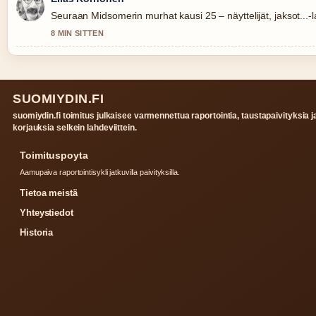
Seuraan Midsomerin murhat kausi 25 – näyttelijät, jaksot...-l
8 MIN SITTEN
SUOMIYDIN.FI
suomiydin.fi toimitus julkaisee varmennettua raportointia, taustapaivityksia j
korjauksia selkein lahdeviittein.
Toimituspoyta
Aamupaiva raportointisykli jatkuvilla paivityksilla.
Tietoa meistä
Yhteystiedot
Historia