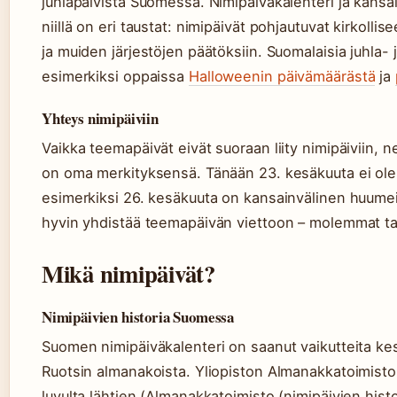
juhlapäivistä Suomessa. Nimipäiväkalenteri ja kansa
niillä on eri taustat: nimipäivät pohjautuvat kirkoll
ja muiden järjestöjen päätöksiin. Suomalaisia juhla-
esimerkiksi oppaissa
Halloweenin päivämäärästä
ja
Yhteys nimipäiviin
Vaikka teemapäivät eivät suoraan liity nimipäiviin, ne 
on oma merkityksensä. Tänään 23. kesäkuuta ei ole 
esimerkiksi 26. kesäkuuta on kansainvälinen huumei
hyvin yhdistää teemapäivän viettoon – molemmat tar
Mikä nimipäivät?
Nimipäivien historia Suomessa
Suomen nimipäiväkalenteri on saanut vaikutteita kes
Ruotsin almanakoista. Yliopiston Almanakkatoimisto o
luvulta lähtien (Almanakkatoimisto (nimipäivien histo