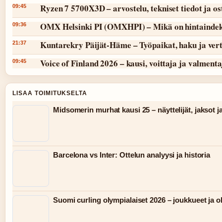
Ryzen 7 5700X3D – arvostelu, tekniset tiedot ja o
09:45
OMX Helsinki PI (OMXHPI) – Mikä on hintaindek
09:36
Kuntarekry Päijät-Häme – Työpaikat, haku ja vert
21:37
Voice of Finland 2026 – kausi, voittaja ja valmenta
09:45
LISAA TOIMITUKSELTA
Midsomerin murhat kausi 25 – näyttelijät, jaksot j
Barcelona vs Inter: Ottelun analyysi ja historia
Suomi curling olympialaiset 2026 – joukkueet ja 