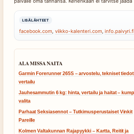
päivälle oma tarinansa. Kenenkään ei tarvitse jäädä 
LISÄLÄHTEET
facebook.com
,
viikko-kalenteri.com
,
info.paivyri.f
ALA MISSA NAITA
Garmin Forerunner 265S – arvostelu, tekniset tiedot
vertailu
Jauhesammutin 6 kg: hinta, vertailu ja haitat – kump
valita
Parhaat Seksiasennot – Tutkimusperustaiset Vinkit
Pareille
Kolmen Valtakunnan Rajapyykki – Kartta, Reitit ja