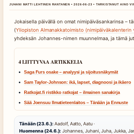
JUHANI MATTI LEHTINEN RANTANEN • 2026-06-23 • TARKISTANUT AINO V
Jokaisella päivällä on omat nimipäiväsankarinsa – tä
(
Yliopiston Almanakkatoimisto (nimipäiväkalenterin vi
yhdeksän Johannes-nimen muunnelmaa, ja tämä jutt
4 LIITTYVAA ARTIKKELIA
Saga Furs osake – analyysi ja sijoitusnäkymät
Sam Taylor-Johnson: ikä, lapset, diagnoosi ja ikäero
Ratkojat.fi ristikko ratkojat – ilmainen sanakirja
Sää Joensuu Ilmatieteenlaitos – Tänään ja Ennuste
Tänään (23.6.):
Aadolf, Aatto, Aatu ·
Huomenna (24.6.):
Johannes, Juhani, Juha, Jukka, Jan