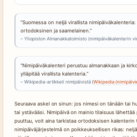
”Suomessa on neljä virallista nimipäiväkalenteri
ortodoksinen ja saamelainen.”
– Yliopiston Almanakkatoimisto (nimipäiväkalenterin vira
”Nimipäiväkalenteri perustuu almanakkaan ja kirkol
ylläpitää virallista kalenteria.”
– Wikipedia-artikkeli nimipäivistä (
Wikipedia (nimipäivi
Seuraava askel on sinun: jos nimesi on tänään tai huo
tai ystävääsi. Nimipäivä on mainio tilaisuus lähettää p
puuttuu, voit aina tarkistaa ortodoksisen kalenterin
nimipäiväjärjestelmä on poikkeuksellisen rikas: neljä 