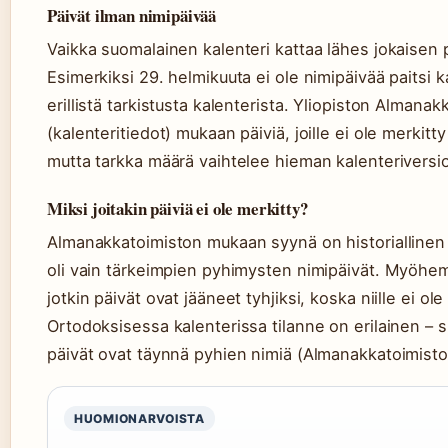
Päivät ilman nimipäivää
Vaikka suomalainen kalenteri kattaa lähes jokaisen p
Esimerkiksi 29. helmikuuta ei ole nimipäivää paitsi 
erillistä tarkistusta kalenterista. Yliopiston Almana
(kalenteritiedot) mukaan päiviä, joille ei ole merkitt
mutta tarkka määrä vaihtelee hieman kalenteriversio
Miksi joitakin päiviä ei ole merkitty?
Almanakkatoimiston mukaan syynä on historiallinen
oli vain tärkeimpien pyhimysten nimipäivät. Myöhem
jotkin päivät ovat jääneet tyhjiksi, koska niille ei ol
Ortodoksisessa kalenterissa tilanne on erilainen – s
päivät ovat täynnä pyhien nimiä (Almanakkatoimisto 
HUOMIONARVOISTA