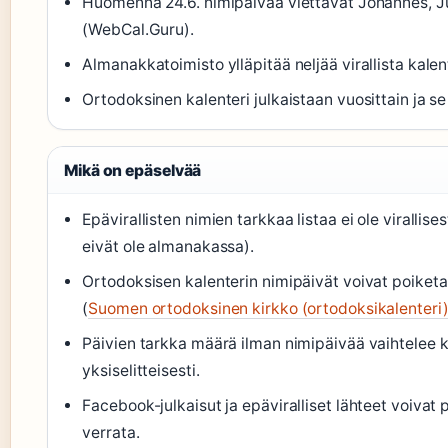
Huomenna 24.6. nimipäivää viettävät Johannes, Juh
(WebCal.Guru).
Almanakkatoimisto ylläpitää neljää virallista kale
Ortodoksinen kalenteri julkaistaan vuosittain ja 
Mikä on epäselvää
Epävirallisten nimien tarkkaa listaa ei ole virallises
eivät ole almanakassa).
Ortodoksisen kalenterin nimipäivät voivat poiketa s
(
Suomen ortodoksinen kirkko (ortodoksikalenteri
Päivien tarkka määrä ilman nimipäivää vaihtelee k
yksiselitteisesti.
Facebook-julkaisut ja epäviralliset lähteet voivat 
verrata.