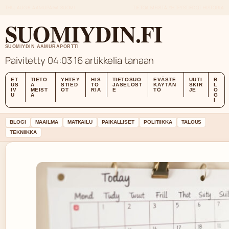
THU, AUG 6
AAMUPAIVA
SUOMI
TIETOA MEISTÄ
YHTEYSTIEDOT
HISTORIA
SUOMIYDIN.FI
SUOMIYDIN AAMURAPORTTI
Paivitetty 04:03
16 artikkelia tanaan
ET
TIETO
YHTEY
HIS
TIETOSUO
EVÄSTE
UUTI
B
US
A
STIED
TO
JASELOST
KÄYTÄN
SKIR
L
IV
MEIST
OT
RIA
E
TÖ
JE
O
U
Ä
G
I
BLOGI
MAAILMA
MATKAILU
PAIKALLISET
POLITIIKKA
TALOUS
TEKNIIKKA