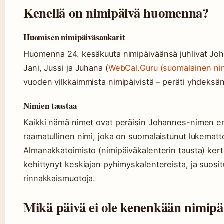
Kenellä on nimipäivä huomenna?
Huomisen nimipäiväsankarit
Huomenna 24. kesäkuuta nimipäiväänsä juhlivat Joh
Jani, Jussi ja Juhana (
WebCal.Guru (suomalainen nim
vuoden vilkkaimmista nimipäivistä – peräti yhdeksä
Nimien taustaa
Kaikki nämä nimet ovat peräisin Johannes-nimen e
raamatullinen nimi, joka on suomalaistunut lukematto
Almanakkatoimisto (nimipäiväkalenterin tausta) kert
kehittynyt keskiajan pyhimyskalentereista, ja suosi
rinnakkaismuotoja.
Mikä päivä ei ole kenenkään nimipä