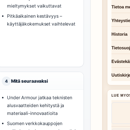
mieltymykset vaikuttavat
Tietoa me
Pitkäaikainen kestävyys –
Yhteysti
käyttäjäkokemukset vaihtelevat
Historia
Tietosuo
Evästekä
Uutiskirj
Mitä seuraavaksi
4
LUE MYO
Under Armour jatkaa teknisten
alusvaatteiden kehitystä ja
materiaali-innovaatioita
Suomen verkkokauppojen