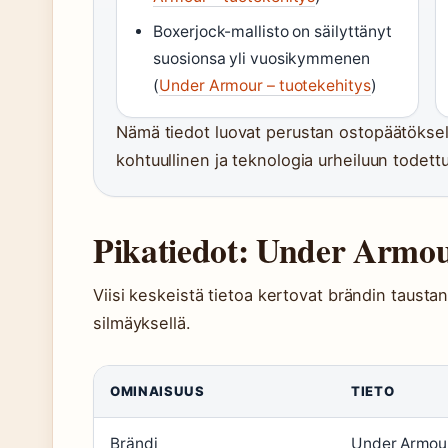
Boxerjock-mallisto on säilyttänyt
suosionsa yli vuosikymmenen
(
Under Armour – tuotekehitys
)
Nämä tiedot luovat perustan ostopäätöksell
kohtuullinen ja teknologia urheiluun todettu
Pikatiedot: Under Armou
Viisi keskeistä tietoa kertovat brändin tausta
silmäyksellä.
OMINAISUUS
TIETO
Brändi
Under Armou