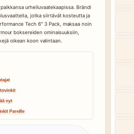
 paikkansa urheiluvaatekaapissa. Brändi
usvaatteita, jotka siirtävät kosteutta ja
Performance Tech 6″ 3 Pack, maksaa noin
mour boksereiden ominaisuuksiin,
kejä oikean koon valintaan.
tajat
tovinkit
ää nyt
kit Pareille