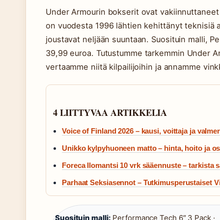
Under Armourin bokserit ovat vakiinnuttaneet
on vuodesta 1996 lähtien kehittänyt teknisiä al
joustavat neljään suuntaan. Suosituin malli, 
39,99 euroa. Tutustumme tarkemmin Under Ar
vertaamme niitä kilpailijoihin ja annamme vink
4 LIITTYVAA ARTIKKELIA
Voice of Finland 2026 – kausi, voittaja ja valmen
Unikko kylpyhuoneen matto – hinta, hoito ja os
Foreca Ilomantsi 10 vrk sääennuste – tarkista s
Parhaat Seksiasennot – Tutkimusperustaiset Vin
Suosituin malli:
Performance Tech 6″ 3 Pack ·