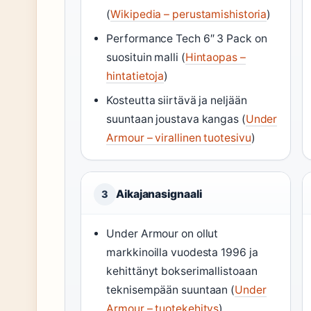
(
Wikipedia – perustamishistoria
)
Performance Tech 6″ 3 Pack on
suosituin malli (
Hintaopas –
hintatietoja
)
Kosteutta siirtävä ja neljään
suuntaan joustava kangas (
Under
Armour – virallinen tuotesivu
)
Aikajanasignaali
3
Under Armour on ollut
markkinoilla vuodesta 1996 ja
kehittänyt bokserimallistoaan
teknisempään suuntaan (
Under
Armour – tuotekehitys
)