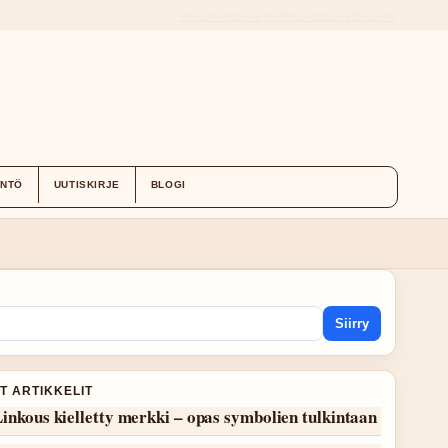
TIETOA MEISTÄ
YHTEYSTIEDOT
HISTORIA
ÄNTÖ
UUTISKIRJE
BLOGI
Siirry
T ARTIKKELIT
inkous kielletty merkki – opas symbolien tulkintaan