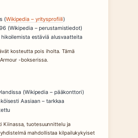
s (
Wikipedia – yritysprofiili
)
996 (Wikipedia – perustamistiedot)
 hikoilemista estäviä alusvaatteita
tävät kosteutta pois iholta. Tämä
 Armour -bokserissa.
ylandissa (Wikipedia – pääkonttori)
äköisesti Aasiaan – tarkkaa
tettu
 Kiinassa, tuotesuunnittelu ja
hdistelmä mahdollistaa kilpailukykyiset