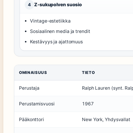
Z-sukupolven suosio
4
Vintage-estetiikka
Sosiaalinen media ja trendit
Kestävyys ja ajattomuus
OMINAISUUS
TIETO
Perustaja
Ralph Lauren (synt. Ralp
Perustamisvuosi
1967
Pääkonttori
New York, Yhdysvallat