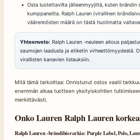
Osta luotettavilta jälleenmyyjiltä, kuten brändin 
kumppaneilta. Ralph Lauren (virallinen brändisiv
väärennösten määrä on tästä huolimatta valtava
Yhteenveto:
Ralph Lauren -neuleen aitous paljast
saumojen laadusta ja etiketin virheettömyydestä. Os
virallisten kanavien listauksiin.
Mitä tämä tarkoittaa: Onnistunut ostos vaatii tarkku
enemmän aikaa tuotteen yksityiskohtien tutkimiseen
merkittävästi.
Onko Lauren Ralph Lauren korkea
Ralph Lauren -brändihierarkia: Purple Label, Polo, Lau