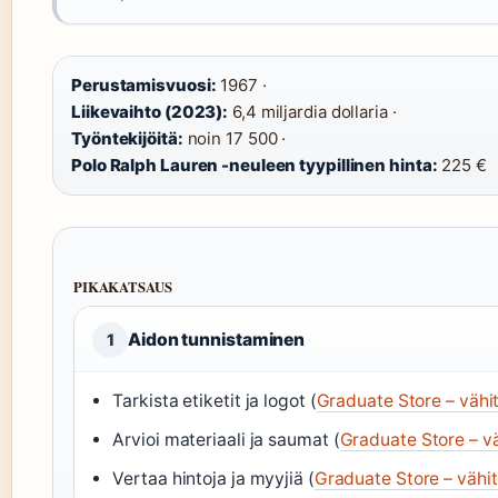
Perustamisvuosi:
1967 ·
Liikevaihto (2023):
6,4 miljardia dollaria ·
Työntekijöitä:
noin 17 500 ·
Polo Ralph Lauren -neuleen tyypillinen hinta:
225 €
PIKAKATSAUS
Aidon tunnistaminen
1
Tarkista etiketit ja logot (
Graduate Store – vähi
Arvioi materiaali ja saumat (
Graduate Store – v
Vertaa hintoja ja myyjiä (
Graduate Store – vähi