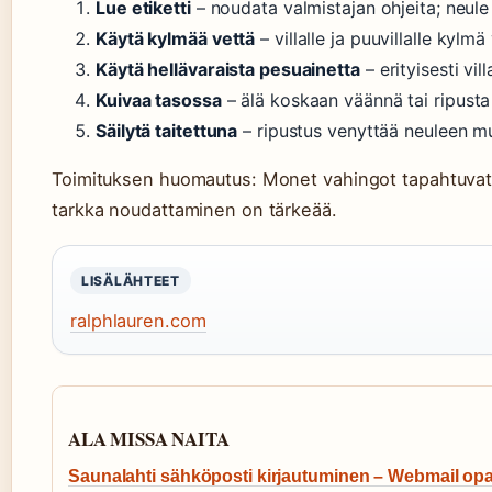
Lue etiketti
– noudata valmistajan ohjeita; neule
Käytä kylmää vettä
– villalle ja puuvillalle kylmä 
Käytä hellävaraista pesuainetta
– erityisesti vil
Kuivaa tasossa
– älä koskaan väännä tai ripust
Säilytä taitettuna
– ripustus venyttää neuleen 
Toimituksen huomautus: Monet vahingot tapahtuvat
tarkka noudattaminen on tärkeää.
LISÄLÄHTEET
ralphlauren.com
ALA MISSA NAITA
Saunalahti sähköposti kirjautuminen – Webmail op