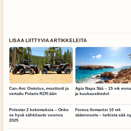
LISAA LIITTYVIA ARTIKKELEITA
Can-Am: Omistus, moottorit ja
Agia Napa Sää – 15 vrk enn
vertailu Polaris RZR:ään
ja kuukausitiedot
Polestar 2 kokemuksia – Onko
Foreca Ilomantsi 10 vrk
se hyvä sähköauto vuonna
sääennuste – tarkista sää ny
2025