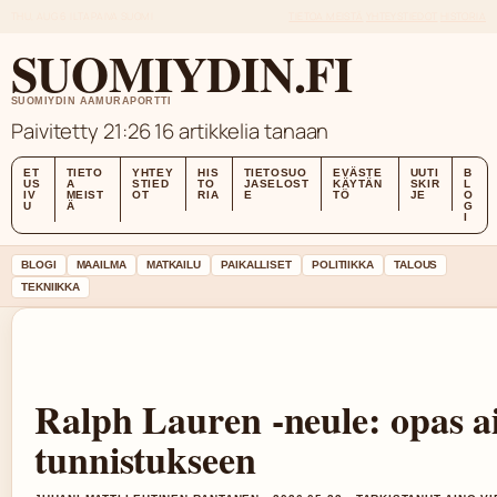
THU, AUG 6
ILTAPAIVA
SUOMI
TIETOA MEISTÄ
YHTEYSTIEDOT
HISTORIA
SUOMIYDIN.FI
SUOMIYDIN AAMURAPORTTI
Paivitetty 21:26
16 artikkelia tanaan
ET
TIETO
YHTEY
HIS
TIETOSUO
EVÄSTE
UUTI
B
US
A
STIED
TO
JASELOST
KÄYTÄN
SKIR
L
IV
MEIST
OT
RIA
E
TÖ
JE
O
U
Ä
G
I
BLOGI
MAAILMA
MATKAILU
PAIKALLISET
POLITIIKKA
TALOUS
TEKNIIKKA
Ralph Lauren -neule: opas a
tunnistukseen