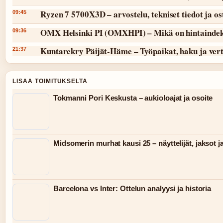
Ryzen 7 5700X3D – arvostelu, tekniset tiedot ja o
09:45
OMX Helsinki PI (OMXHPI) – Mikä on hintaindek
09:36
Kuntarekry Päijät-Häme – Työpaikat, haku ja vert
21:37
LISAA TOIMITUKSELTA
Tokmanni Pori Keskusta – aukioloajat ja osoite
Midsomerin murhat kausi 25 – näyttelijät, jaksot j
Barcelona vs Inter: Ottelun analyysi ja historia