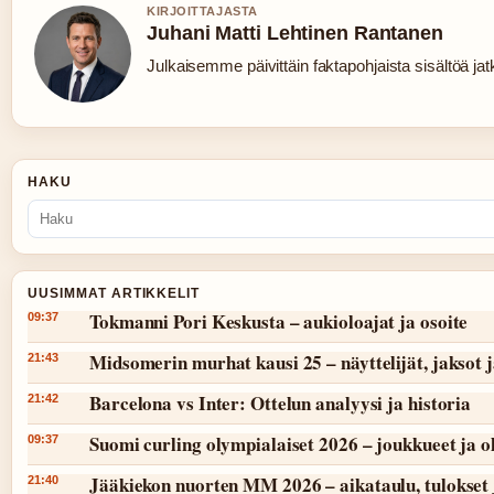
KIRJOITTAJASTA
Juhani Matti Lehtinen Rantanen
Julkaisemme päivittäin faktapohjaista sisältöä jatku
HAKU
UUSIMMAT ARTIKKELIT
Tokmanni Pori Keskusta – aukioloajat ja osoite
09:37
Midsomerin murhat kausi 25 – näyttelijät, jaksot 
21:43
Barcelona vs Inter: Ottelun analyysi ja historia
21:42
Suomi curling olympialaiset 2026 – joukkueet ja 
09:37
Jääkiekon nuorten MM 2026 – aikataulu, tulokset 
21:40