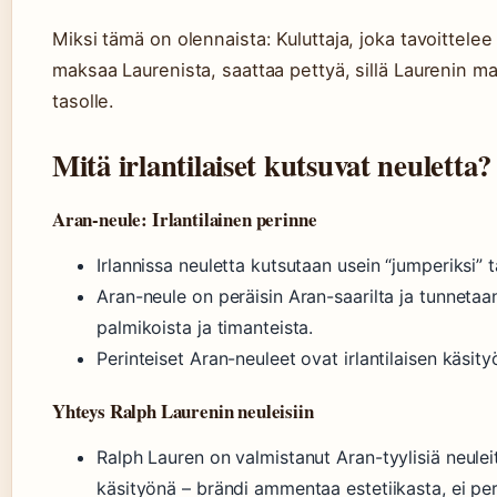
Miksi tämä on olennaista: Kuluttaja, joka tavoittele
maksaa Laurenista, saattaa pettyä, sillä Laurenin mate
tasolle.
Mitä irlantilaiset kutsuvat neuletta?
Aran-neule: Irlantilainen perinne
Irlannissa neuletta kutsutaan usein “jumperiksi” t
Aran-neule on peräisin Aran-saarilta ja tunnetaa
palmikoista ja timanteista.
Perinteiset Aran-neuleet ovat irlantilaisen käsit
Yhteys Ralph Laurenin neuleisiin
Ralph Lauren on valmistanut Aran-tyylisiä neuleita
käsityönä – brändi ammentaa estetiikasta, ei per