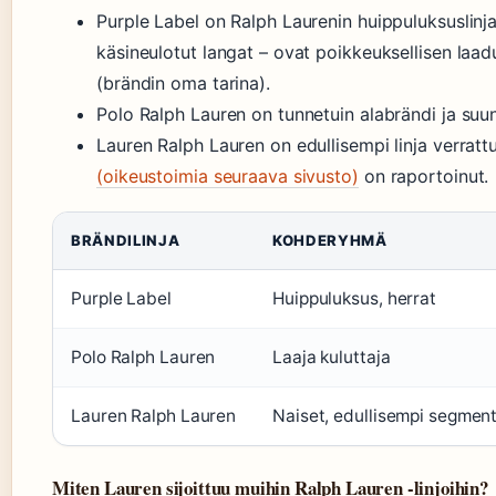
Purple Label on Ralph Laurenin huippuluksuslinja
käsineulotut langat – ovat poikkeuksellisen laa
(brändin oma tarina).
Polo Ralph Lauren on tunnetuin alabrändi ja suunn
Lauren Ralph Lauren on edullisempi linja verratt
(oikeustoimia seuraava sivusto)
on raportoinut.
BRÄNDILINJA
KOHDERYHMÄ
Purple Label
Huippuluksus, herrat
Polo Ralph Lauren
Laaja kuluttaja
Lauren Ralph Lauren
Naiset, edullisempi segment
Miten Lauren sijoittuu muihin Ralph Lauren -linjoihin?