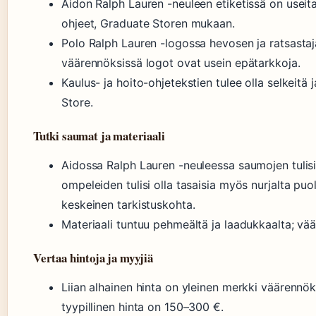
Aidon Ralph Lauren -neuleen etiketissä on useita
ohjeet, Graduate Storen mukaan.
Polo Ralph Lauren -logossa hevosen ja ratsastaja
väärennöksissä logot ovat usein epätarkkoja.
Kaulus- ja hoito-ohjetekstien tulee olla selkeitä 
Store.
Tutki saumat ja materiaali
Aidossa Ralph Lauren -neuleessa saumojen tulisi o
ompeleiden tulisi olla tasaisia myös nurjalta p
keskeinen tarkistuskohta.
Materiaali tuntuu pehmeältä ja laadukkaalta; vä
Vertaa hintoja ja myyjiä
Liian alhainen hinta on yleinen merkki väärennö
tyypillinen hinta on 150–300 €.