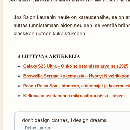
JUHANI MATTI LEHTINEN RANTANEN • 2026-05-23 • TARKISTANUT AINO V
Jos Ralph Laurenin neule on kateudenaihe, se on 
auttaa tunnistamaan aidon neuleen, selventää brändin
klassikon uuteen kukoistukseen.
4 LIITTYVAA ARTIKKELIA
Galaxy S23 Ultra – Onko se ostamisen arvoinen 2025
Boswellia Serrata Kokemuksia – Hyödyt Nivelrikkoon 
Paanu Relax Spa – hinnasto, aukioloajat ja kokemuks
Kellonajan asettaminen mikroaaltouunissa – ohjeet
I don’t design clothes, I design dreams.
— Ralph Lauren