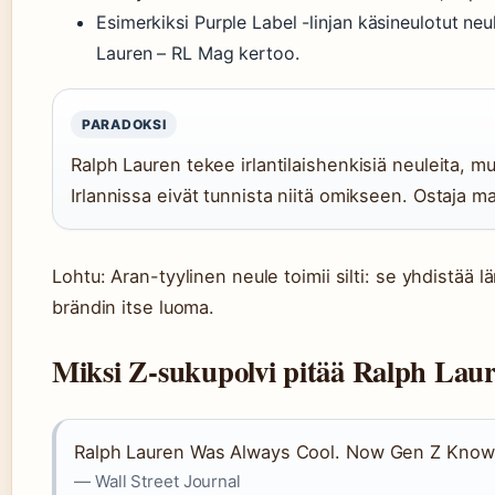
Esimerkiksi Purple Label -linjan käsineulotut ne
Lauren – RL Mag kertoo.
PARADOKSI
Ralph Lauren tekee irlantilaishenkisiä neuleita, mu
Irlannissa eivät tunnista niitä omikseen. Ostaja m
Lohtu: Aran-tyylinen neule toimii silti: se yhdistää 
brändin itse luoma.
Miksi Z-sukupolvi pitää Ralph Laur
Ralph Lauren Was Always Cool. Now Gen Z Know
— Wall Street Journal