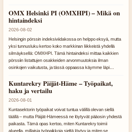
OMX Helsinki PI (OMXHPI) – Mikä on
hintaindeksi
2026-08-02
Helsingin pörssin indeksiviidakossa on helppo eksyä, mutta
yksi tunnusluku kertoo koko markkinan liikkeistä yhdellä
silmäyksellä: OMXHPI. Tämä hintaindeksi mittaa kaikkien
pörssiin listattujen osakkeiden arvonmuutoksia ilman
osinkojen vaikutusta, ja tässä oppaassa käymme läpi…
Kuntarekry Päijät-Häme – Työpaikat,
haku ja vertailu
2026-08-01
Kuntasektorin työpaikat voivat tuntua välillä olevan siellä
täällä – mutta Päijät-Hämeessä ne löytyvät pääosin yhdestä
paikasta. Tämä opas kertoo, miten Kuntarekry toimii
alueella, millaisia työpaikkoja sieltä löytyy ja miten se