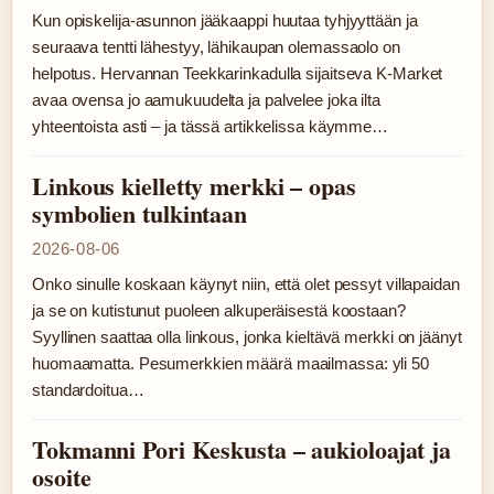
Kun opiskelija-asunnon jääkaappi huutaa tyhjyyttään ja
seuraava tentti lähestyy, lähikaupan olemassaolo on
helpotus. Hervannan Teekkarinkadulla sijaitseva K-Market
avaa ovensa jo aamukuudelta ja palvelee joka ilta
yhteentoista asti – ja tässä artikkelissa käymme…
Linkous kielletty merkki – opas
symbolien tulkintaan
2026-08-06
Onko sinulle koskaan käynyt niin, että olet pessyt villapaidan
ja se on kutistunut puoleen alkuperäisestä koostaan?
Syyllinen saattaa olla linkous, jonka kieltävä merkki on jäänyt
huomaamatta. Pesumerkkien määrä maailmassa: yli 50
standardoitua…
Tokmanni Pori Keskusta – aukioloajat ja
osoite