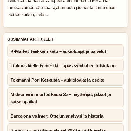
sitten testaamassa Whopperia ensimmäistä kertaa tai
metsästämässä tietoa rajattomasta juomasta, tämä opas
kertoo kaiken, mitä…
UUSIMMAT ARTIKKELIT
K-Market Teekkarinkatu – aukioloajat ja palvelut
Linkous kielletty merkki – opas symbolien tulkintaan
Tokmanni Pori Keskusta – aukioloajat ja osoite
Midsomerin murhat kausi 25 – näyttelijät, jaksot ja
katselupaikat
Barcelona vs Inter: Ottelun analyysi ja historia
Suomi curling olympialaiset 2026 – joukkueet ja