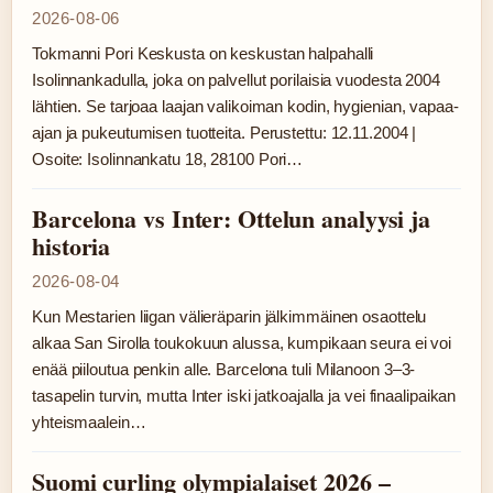
2026-08-06
Tokmanni Pori Keskusta on keskustan halpahalli
Isolinnankadulla, joka on palvellut porilaisia vuodesta 2004
lähtien. Se tarjoaa laajan valikoiman kodin, hygienian, vapaa-
ajan ja pukeutumisen tuotteita. Perustettu: 12.11.2004 |
Osoite: Isolinnankatu 18, 28100 Pori…
Barcelona vs Inter: Ottelun analyysi ja
historia
2026-08-04
Kun Mestarien liigan välieräparin jälkimmäinen osaottelu
alkaa San Sirolla toukokuun alussa, kumpikaan seura ei voi
enää piiloutua penkin alle. Barcelona tuli Milanoon 3–3-
tasapelin turvin, mutta Inter iski jatkoajalla ja vei finaalipaikan
yhteismaalein…
Suomi curling olympialaiset 2026 –