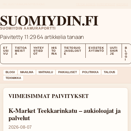
FRI, AUG 7
AAMUPAIVITYS
SUOMI
TIETOA MEISTÄ
YHTEYSTIEDOT
HISTORIA
SUOMIYDIN.FI
SUOMIYDIN AAMURAPORTTI
Paivitetty 11:29
64 artikkelia tanaan
ET
TIETOA
YHTEY
HIS
TIETOSUO
EVÄSTEK
UUTI
B
USI
MEIST
STIED
TO
JASELOST
ÄYTÄNTÖ
SKIR
L
VU
Ä
OT
RIA
E
JE
O
G
I
BLOGI
MAAILMA
MATKAILU
PAIKALLISET
POLITIIKKA
TALOUS
TEKNIIKKA
VIIMEISIMMAT PAIVITYKSET
K-Market Teekkarinkatu – aukioloajat ja
palvelut
2026-08-07