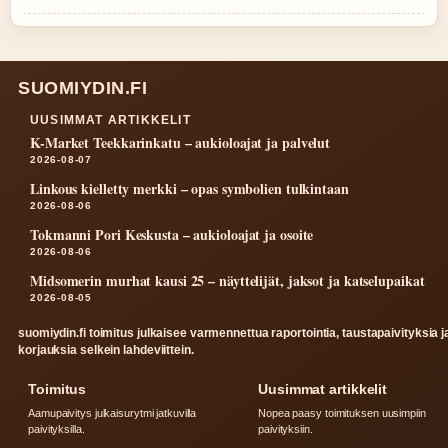
SUOMIYDIN.FI
UUSIMMAT ARTIKKELIT
K-Market Teekkarinkatu – aukioloajat ja palvelut
2026-08-07
Linkous kielletty merkki – opas symbolien tulkintaan
2026-08-06
Tokmanni Pori Keskusta – aukioloajat ja osoite
2026-08-06
Midsomerin murhat kausi 25 – näyttelijät, jaksot ja katselupaikat
2026-08-05
suomiydin.fi toimitus julkaisee varmennettua raportointia, taustapaivityksia j
korjauksia selkein lahdeviittein.
Toimitus
Uusimmat artikkelit
Aamupaivitys julkaisurytmi jatkuvilla
Nopea paasy toimituksen uusimpiin
paivityksilla.
paivityksiin.