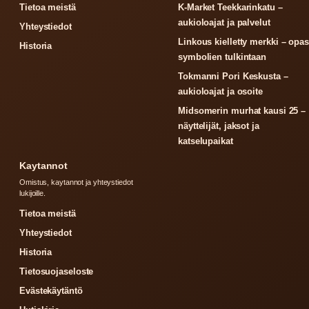
Tietoa meistä
K-Market Teekkarinkatu –
aukioloajat ja palvelut
Yhteystiedot
Linkous kielletty merkki – opas
Historia
symbolien tulkintaan
Tokmanni Pori Keskusta –
aukioloajat ja osoite
Midsomerin murhat kausi 25 –
näyttelijät, jaksot ja
katselupaikat
Kaytannot
Omistus, kaytannot ja yhteystiedot
lukijoille.
Tietoa meistä
Yhteystiedot
Historia
Tietosuojaseloste
Evästekäytäntö