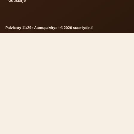
Uutiskirje
Paivitetty 11:29 • Aamupaivitys • © 2026 suomiydin.fi