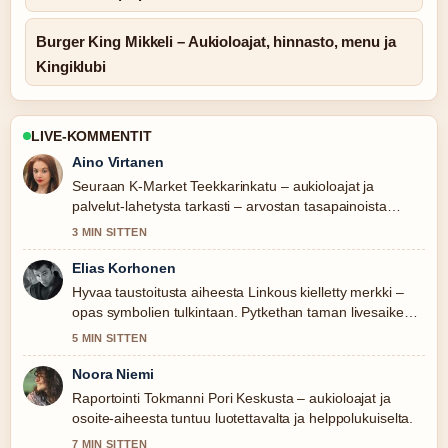
Burger King Mikkeli – Aukioloajat, hinnasto, menu ja
Kingiklubi
LIVE-KOMMENTIT
Aino Virtanen
Seuraan K-Market Teekkarinkatu – aukioloajat ja
palvelut-lahetysta tarkasti – arvostan tasapainoista
savyja.
3 MIN SITTEN
Elias Korhonen
Hyvaa taustoitusta aiheesta Linkous kielletty merkki –
opas symbolien tulkintaan. Pytkethan taman livesaikeen
ajan tasalla.
5 MIN SITTEN
Noora Niemi
Raportointi Tokmanni Pori Keskusta – aukioloajat ja
osoite-aiheesta tuntuu luotettavalta ja helppolukuiselta.
7 MIN SITTEN