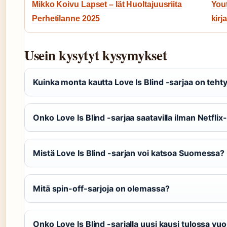
Mikko Koivu Lapset – Iät Huoltajuusriita
Yout
Perhetilanne 2025
kir
Usein kysytyt kysymykset
Kuinka monta kautta Love Is Blind -sarjaa on teht
Onko Love Is Blind -sarjaa saatavilla ilman Netflix-
Mistä Love Is Blind -sarjan voi katsoa Suomessa?
Mitä spin-off-sarjoja on olemassa?
Onko Love Is Blind -sarjalla uusi kausi tulossa v