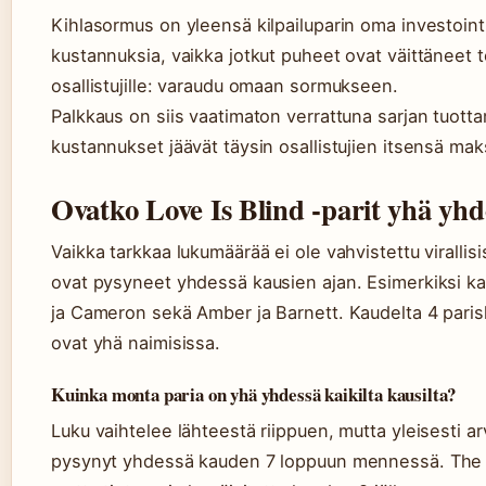
Kihlasormus on yleensä kilpailuparin oma investoint
kustannuksia, vaikka jotkut puheet ovat väittäneet to
osallistujille: varaudu omaan sormukseen.
Palkkaus on siis vaatimaton verrattuna sarjan tuot
kustannukset jäävät täysin osallistujien itsensä mak
Ovatko Love Is Blind -parit yhä yhd
Vaikka tarkkaa lukumäärää ei ole vahvistettu virallisi
ovat pysyneet yhdessä kausien ajan. Esimerkiksi kau
ja Cameron sekä Amber ja Barnett. Kaudelta 4 parisk
ovat yhä naimisissa.
Kuinka monta paria on yhä yhdessä kaikilta kausilta?
Luku vaihtelee lähteestä riippuen, mutta yleisesti ar
pysynyt yhdessä kauden 7 loppuun mennessä. The Kn