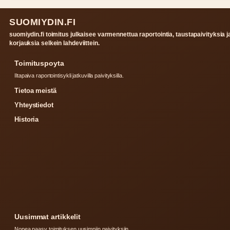
SUOMIYDIN.FI
suomiydin.fi toimitus julkaisee varmennettua raportointia, taustapaivityksia j
korjauksia selkein lahdeviittein.
Toimituspoyta
Iltapaiva raportointisykli jatkuvilla paivityksilla.
Tietoa meistä
Yhteystiedot
Historia
Uusimmat artikkelit
Nopea paasy toimituksen uusimpiin paivityksiin.