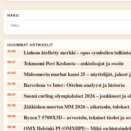
HAKU
UUSIMMAT ARTIKKELIT
Linkous kielletty merkki – opas symbolien tulkint
21:40
Tokmanni Pori Keskusta – aukioloajat ja osoite
09:37
Midsomerin murhat kausi 25 – näyttelijät, jaksot 
21:43
Barcelona vs Inter: Ottelun analyysi ja historia
21:42
Suomi curling olympialaiset 2026 – joukkueet ja 
09:37
Jääkiekon nuorten MM 2026 – aikataulu, tulokset 
21:40
Ryzen 7 5700X3D – arvostelu, tekniset tiedot ja o
09:45
OMX Helsinki PI (OMXHPI) – Mikä on hintaindek
09:36