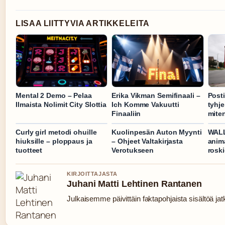
LISAA LIITTYVIA ARTIKKELEITA
Mental 2 Demo – Pelaa
Erika Vikman Semifinaali –
Posti
Ilmaista Nolimit City Slottia
Ich Komme Vakuutti
tyhje
Finaaliin
mite
Curly girl metodi ohuille
Kuolinpesän Auton Myynti
WALL
hiuksille – ploppaus ja
– Ohjeet Valtakirjasta
anim
tuotteet
Verotukseen
rosk
KIRJOITTAJASTA
Juhani Matti Lehtinen Rantanen
Julkaisemme päivittäin faktapohjaista sisältöä jatku