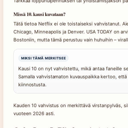
Tarkkaa loppuhuipennuksen tai yhdistämisjakson päi
Missä 10. kausi kuvataan?
Tätä tietoa Netflix ei ole toistaiseksi vahvistanut. 
Chicago, Minneapolis ja Denver. USA TODAY on arvioi
Bostoniin, mutta tämä perustuu vain huhuihin – virall
MIKSI TÄMÄ MERKITSEE
Kausi 10 on nyt vahvistettu, mikä antaa faneille 
Samalla vahvistamaton kuvauspaikka kertoo, että Ne
kiinnostusta.
Kauden 10 vahvistus on merkittävä virstanpylväs, sil
vuoteen 2026 asti.