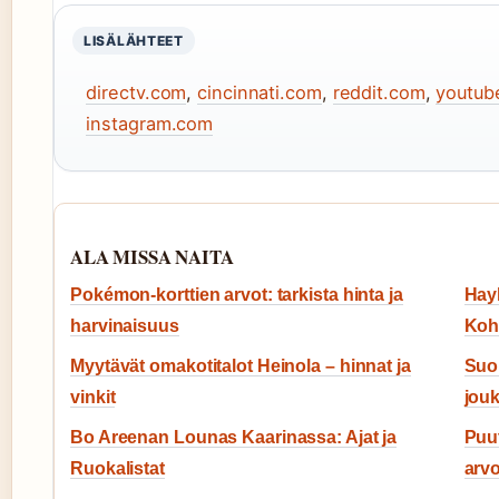
LISÄLÄHTEET
directv.com
,
cincinnati.com
,
reddit.com
,
youtub
instagram.com
ALA MISSA NAITA
Pokémon-korttien arvot: tarkista hinta ja
Hayl
harvinaisuus
Koh
Myytävät omakotitalot Heinola – hinnat ja
Suom
vinkit
jouk
Bo Areenan Lounas Kaarinassa: Ajat ja
Puu
Ruokalistat
arvo