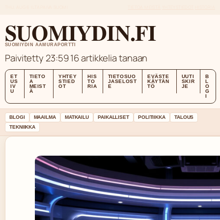
THU, AUG 6
ILTAPAIVA
SUOMI
TIETOA MEISTÄ
YHTEYSTIEDOT
HISTORIA
SUOMIYDIN.FI
SUOMIYDIN AAMURAPORTTI
Paivitetty 23:59
16 artikkelia tanaan
ET
TIETO
YHTEY
HIS
TIETOSUO
EVÄSTE
UUTI
B
US
A
STIED
TO
JASELOST
KÄYTÄN
SKIR
L
IV
MEIST
OT
RIA
E
TÖ
JE
O
U
Ä
G
I
BLOGI
MAAILMA
MATKAILU
PAIKALLISET
POLITIIKKA
TALOUS
TEKNIIKKA