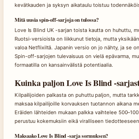
kevätkauden ja syksyn aikataulu toistuu todennäköis
Mitä uusia spin-off-sarjoja on tulossa?
Love Is Blind UK -sarjan toista kautta on huhuttu, mut
Ruotsi-versioista on liikkunut tietoja, mutta yksikään 
valoa Netflixiltä. Japanin versio on jo nähty, ja se
Spin-off-sarjojen tulevaisuus on vielä epävarma, mu
formaatilla on kansainvälistä potentiaalia.
Kuinka paljon Love Is Blind -sarja
Kilpailijoiden palkasta on puhuttu paljon, mutta tarkk
maksaa kilpailijoille korvauksen tuotannon aikana m
Eräiden lähteiden mukaan palkka vaihtelee 500–1000 
perustuu kokemuksiin eikä viralliseen tiedotteeseen
Maksaako Love Is Blind -sarja sormuksen?