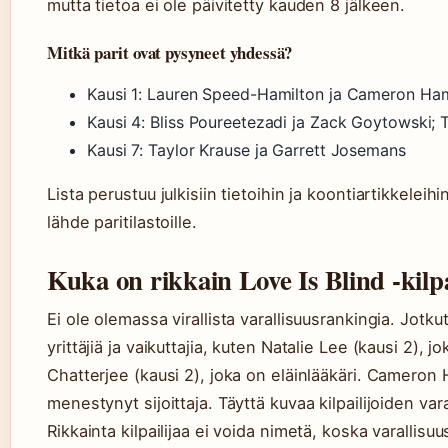
mutta tietoa ei ole päivitetty kauden 8 jälkeen.
Mitkä parit ovat pysyneet yhdessä?
Kausi 1: Lauren Speed-Hamilton ja Cameron Hami
Kausi 4: Bliss Poureetezadi ja Zack Goytowski; 
Kausi 7: Taylor Krause ja Garrett Josemans
Lista perustuu julkisiin tietoihin ja koontiartikkeleihi
lähde paritilastoille.
Kuka on rikkain Love Is Blind -kilpa
Ei ole olemassa virallista varallisuusrankingia. Jotkut
yrittäjiä ja vaikuttajia, kuten Natalie Lee (kausi 2), j
Chatterjee (kausi 2), joka on eläinlääkäri. Cameron Ha
menestynyt sijoittaja. Täyttä kuvaa kilpailijoiden var
Rikkainta kilpailijaa ei voida nimetä, koska varallisuus