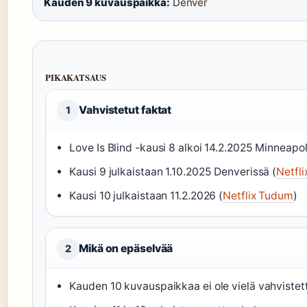
Kauden 9 kuvauspaikka:
Denver
PIKAKATSAUS
Vahvistetut faktat
1
Love Is Blind -kausi 8 alkoi 14.2.2025 Minneapol
Kausi 9 julkaistaan 1.10.2025 Denverissä (
Netfl
Kausi 10 julkaistaan 11.2.2026 (
Netflix Tudum
)
Mikä on epäselvää
2
Kauden 10 kuvauspaikkaa ei ole vielä vahvistet