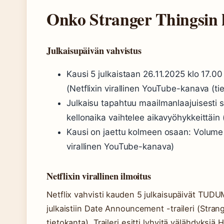
Onko Stranger Thingsin k
Julkaisupäivän vahvistus
Kausi 5 julkaistaan 26.11.2025 klo 17.
(Netflixin virallinen YouTube-kanava (tie
Julkaisu tapahtuu maailmanlaajuisesti 
kellonaika vaihtelee aikavyöhykkeittäin 
Kausi on jaettu kolmeen osaan: Volume 1
virallinen YouTube-kanava)
Netflixin virallinen ilmoitus
Netflix vahvisti kauden 5 julkaisupäivät TUD
julkaistiin Date Announcement -traileri (Stran
tietokanta). Traileri esitti lyhyitä välähdyksiä