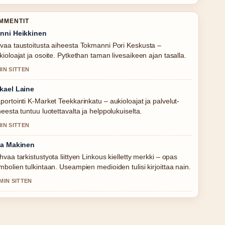
OMMENTIT
nni Heikkinen
vaa taustoitusta aiheesta Tokmanni Pori Keskusta –
kioloajat ja osoite. Pytkethan taman livesaikeen ajan tasalla.
MIN SITTEN
kael Laine
portointi K-Market Teekkarinkatu – aukioloajat ja palvelut-
heesta tuntuu luotettavalta ja helppolukuiselta.
MIN SITTEN
la Makinen
hvaa tarkistustyota liittyen Linkous kielletty merkki – opas
mbolien tulkintaan. Useampien medioiden tulisi kirjoittaa nain.
 MIN SITTEN