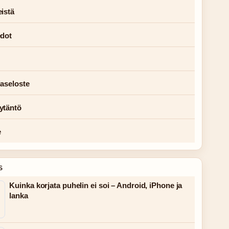
istä
edot
jaseloste
ytäntö
e
S
Kuinka korjata puhelin ei soi – Android, iPhone ja
lanka