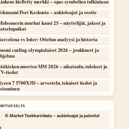
inkous kielletty merkki – opas symbolien tulkintaan
okmanni Pori Keskusta – aukioloajat ja osoite
idsomerin murhat kausi 25 – näyttelijät, jaksot ja
atselupaikat
arcelona vs Inter: Ottelun analyysi ja historia
uomi curling olympialaiset 2026 – joukkueet ja
ohjelma
ääkiekon nuorten MM 2026 – aikataulu, tulokset ja
TV-tiedot
yzen 7 5700X3D – arvostelu, tekniset tiedot ja
ostaminen
OIMITUKSELTA
K-Market Teekkarinkatu – aukioloajat ja palvelut