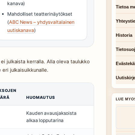
kanava)
Tietoa me
Mahdolliset teatterinäytökset
Yhteysti
(
ABC News – yhdysvaltalainen
uutiskanava
)
Historia
Tietosuo
i julkaista kerralla. Alla oleva taulukko
Evästekä
eri julkaisuikkunalle.
Uutiskirj
KSOJEN
ÄRÄ
HUOMAUTUS
LUE MYO
Kauden avausjaksoista
alkaa lopputarina