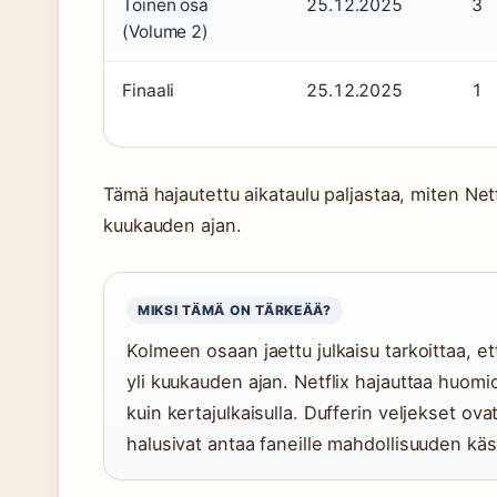
Toinen osa
25.12.2025
3
(Volume 2)
Finaali
25.12.2025
1
Tämä hajautettu aikataulu paljastaa, miten Net
kuukauden ajan.
MIKSI TÄMÄ ON TÄRKEÄÄ?
Kolmeen osaan jaettu julkaisu tarkoittaa, et
yli kuukauden ajan. Netflix hajauttaa huomi
kuin kertajulkaisulla. Dufferin veljekset ovat
halusivat antaa faneille mahdollisuuden käsi