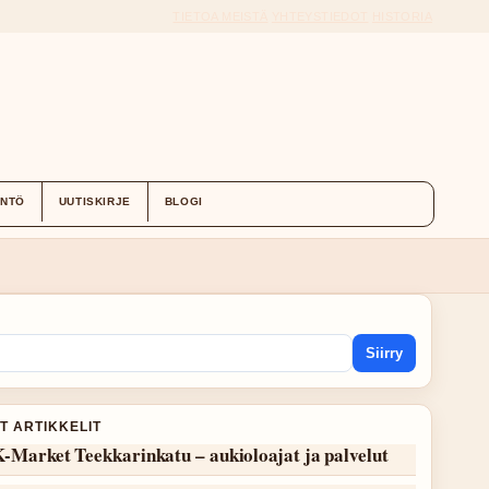
TIETOA MEISTÄ
YHTEYSTIEDOT
HISTORIA
ÄNTÖ
UUTISKIRJE
BLOGI
Siirry
T ARTIKKELIT
-Market Teekkarinkatu – aukioloajat ja palvelut