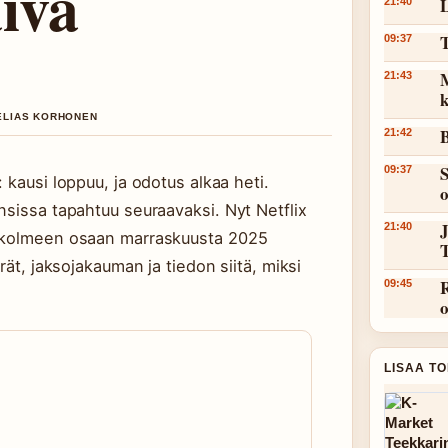
ivä
L
21:40
T
09:37
M
21:43
k
 ELIAS KORHONEN
B
21:42
S
09:37
 kausi loppuu, ja odotus alkaa heti.
nsissa tapahtuu seuraavaksi. Nyt Netflix
J
21:40
u kolmeen osaan marraskuusta 2025
rät, jaksojakauman ja tiedon siitä, miksi
R
09:45
LISAA T