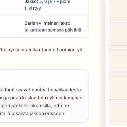
Jaksot 5, 6 ja 7 – juoni
tiivistyy
Sarjan viimeinen jakso
julkaistaan samana päivänä
flix pyrkii pitämään fanien huomion yli
tä fanit saavat nauttia finaalikaudesta
on ja pitää keskustelua yllä pidempään
 perustelleet jakoa sillä, että he
tellä jokaista jaksoa erikseen.