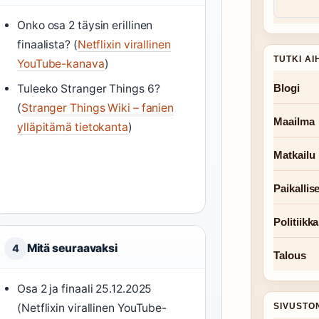
Onko osa 2 täysin erillinen
finaalista? (
Netflixin virallinen
TUTKI AI
YouTube-kanava
)
Tuleeko Stranger Things 6?
Blogi
(
Stranger Things Wiki – fanien
Maailma
ylläpitämä tietokanta
)
Matkailu
Paikallise
Politiikka
Mitä seuraavaksi
4
Talous
Osa 2 ja finaali 25.12.2025
(Netflixin virallinen YouTube-
SIVUSTO