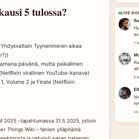
ausi 5 tulossa?
LIVE-K
Sa
Hy
au
7 
00 Yhdysvaltain Tyynenmeren aikaa
r1))
Mi
Ra
samana päivänä, mutta paikallinen
ai
(Netflixin virallinen YouTube-kanava)
9 
, Volume 2 ja Finale (Netflixin
El
Va
sy
11
UM 2025 -tapahtumassa 31.5.2025, jolloin
ger Things Wiki – fanien ylläpitämä
 Hawkinsista ja vahvisti sarjan palaavan