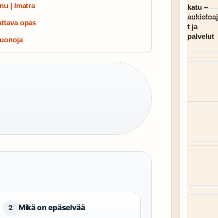
nu | Imatra
attava opas
huonoja
Mikä on epäselvää
2