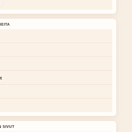
HEITA
t
N SIVUT