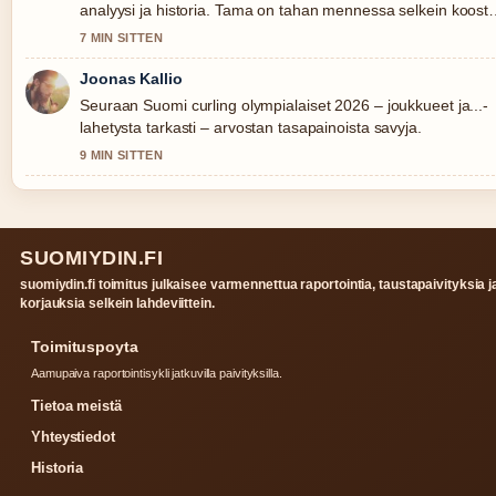
analyysi ja historia. Tama on tahan mennessa selkein koost
tanaan.
7 MIN SITTEN
Joonas Kallio
Seuraan Suomi curling olympialaiset 2026 – joukkueet ja...-
lahetysta tarkasti – arvostan tasapainoista savyja.
9 MIN SITTEN
SUOMIYDIN.FI
suomiydin.fi toimitus julkaisee varmennettua raportointia, taustapaivityksia j
korjauksia selkein lahdeviittein.
Toimituspoyta
Aamupaiva raportointisykli jatkuvilla paivityksilla.
Tietoa meistä
Yhteystiedot
Historia