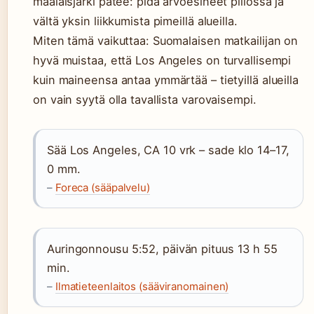
maalaisjärki pätee: pidä arvoesineet piilossa ja
vältä yksin liikkumista pimeillä alueilla.
Miten tämä vaikuttaa: Suomalaisen matkailijan on
hyvä muistaa, että Los Angeles on turvallisempi
kuin maineensa antaa ymmärtää – tietyillä alueilla
on vain syytä olla tavallista varovaisempi.
Sää Los Angeles, CA 10 vrk – sade klo 14–17,
0 mm.
–
Foreca (sääpalvelu)
Auringonnousu 5:52, päivän pituus 13 h 55
min.
–
Ilmatieteenlaitos (sääviranomainen)