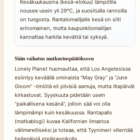
Kesäkuukausina (kesä–elokuu) lämpötila
nousee usein yli 29°C, ja suosituilla rannoilla
on tungosta. Rantalomailijalle kesä on silti
erinomainen, mutta kaupunkilomailijan
kannattaa harkita kevättä tai syksyä.
Sään vaikutus matkustuspäätökseen
Lonely Planet huomauttaa, että Los Angelesissa
esiintyy keväällä ominaista “May Gray” ja “June
Gloom” -ilmiötä eli pilvisiä aamuja, mutta iltapäivät
kirkastuvat. Syyskuuta pidetään usein
“paikallisena kesänä”, jolloin sää voi olla
lämpimämpi kuin kesäkuussa. Rantapallo
(matkablogi) kuvaa Kalifornian ilmastoa
välimerelliseksi ja toteaa, että Tyynimeri viilentää
hellepäiviä etelärannikolla.