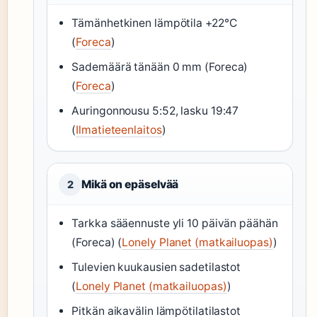
Tämänhetkinen lämpötila +22°C
(
Foreca
)
Sademäärä tänään 0 mm (Foreca)
(
Foreca
)
Auringonnousu 5:52, lasku 19:47
(
Ilmatieteenlaitos
)
Mikä on epäselvää
2
Tarkka sääennuste yli 10 päivän päähän
(Foreca) (
Lonely Planet (matkailuopas)
)
Tulevien kuukausien sadetilastot
(
Lonely Planet (matkailuopas)
)
Pitkän aikavälin lämpötilatilastot