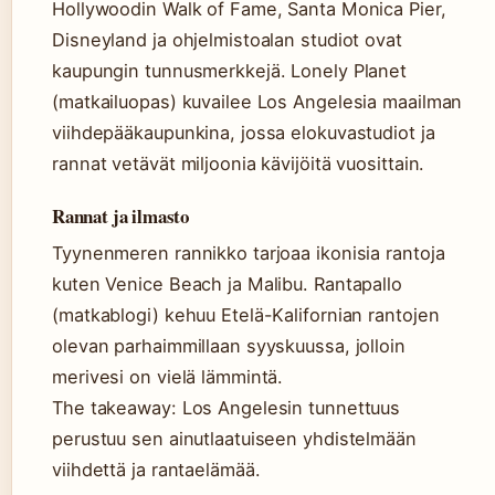
Hollywoodin Walk of Fame, Santa Monica Pier,
Disneyland ja ohjelmistoalan studiot ovat
kaupungin tunnusmerkkejä. Lonely Planet
(matkailuopas) kuvailee Los Angelesia maailman
viihdepääkaupunkina, jossa elokuvastudiot ja
rannat vetävät miljoonia kävijöitä vuosittain.
Rannat ja ilmasto
Tyynenmeren rannikko tarjoaa ikonisia rantoja
kuten Venice Beach ja Malibu. Rantapallo
(matkablogi) kehuu Etelä-Kalifornian rantojen
olevan parhaimmillaan syyskuussa, jolloin
merivesi on vielä lämmintä.
The takeaway: Los Angelesin tunnettuus
perustuu sen ainutlaatuiseen yhdistelmään
viihdettä ja rantaelämää.