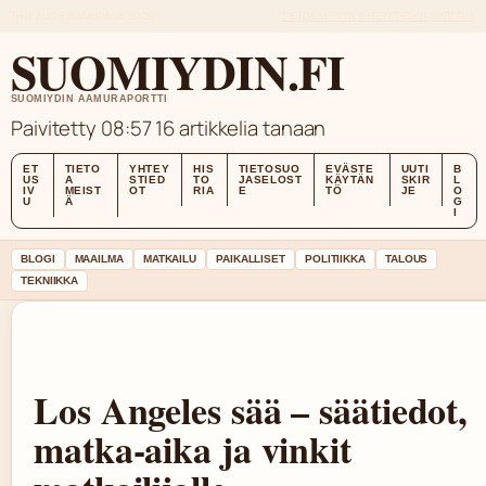
THU, AUG 6
AAMUPAIVA
SUOMI
TIETOA MEISTÄ
YHTEYSTIEDOT
HISTORIA
SUOMIYDIN.FI
SUOMIYDIN AAMURAPORTTI
Paivitetty 08:57
16 artikkelia tanaan
ET
TIETO
YHTEY
HIS
TIETOSUO
EVÄSTE
UUTI
B
US
A
STIED
TO
JASELOST
KÄYTÄN
SKIR
L
IV
MEIST
OT
RIA
E
TÖ
JE
O
U
Ä
G
I
BLOGI
MAAILMA
MATKAILU
PAIKALLISET
POLITIIKKA
TALOUS
TEKNIIKKA
Los Angeles sää – säätiedot,
matka-aika ja vinkit