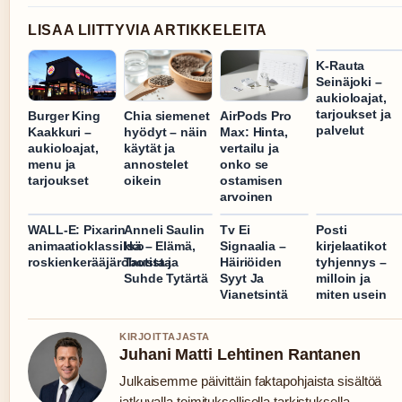
LISAA LIITTYVIA ARTIKKELEITA
K-Rauta
Seinäjoki –
aukioloajat,
tarjoukset ja
Burger King
Chia siemenet
AirPods Pro
palvelut
Kaakkuri –
hyödyt – näin
Max: Hinta,
aukioloajat,
käytät ja
vertailu ja
menu ja
annostelet
onko se
tarjoukset
oikein
ostamisen
arvoinen
WALL-E: Pixarin
Anneli Saulin
Tv Ei
Posti
animaatioklassikko
Isä – Elämä,
Signaalia –
kirjelaatikot
roskienkerääjärobotista
Tausta ja
Häiriöiden
tyhjennys –
Suhde Tytärtä
Syyt Ja
milloin ja
Vianetsintä
miten usein
KIRJOITTAJASTA
Juhani Matti Lehtinen Rantanen
Julkaisemme päivittäin faktapohjaista sisältöä
jatkuvalla toimituksellisella tarkistuksella.