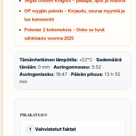
Vegas Golden Knights – pelaajat, liput ja historia
OP myyjän palvelu – Kirjaudu, seuraa myyntiä ja
lue kommentit
Polestar 2 kokemuksia – Onko se hyvä
sähköauto vuonna 2025
Tämänhetkinen lämpötila:
+22°C ·
Sademäärä
tänään:
0 mm ·
Auringonnousu:
5:52 ·
Auringonlasku:
19:47 ·
Päivän pituus:
13 h 55
min
PIKAKATSAUS
Vahvistetut faktat
1