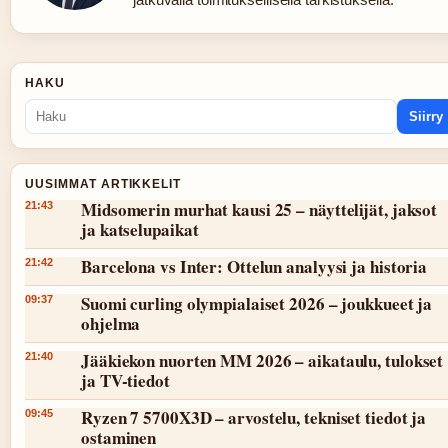
HAKU
Siirry
UUSIMMAT ARTIKKELIT
Midsomerin murhat kausi 25 – näyttelijät, jaksot
21:43
ja katselupaikat
Barcelona vs Inter: Ottelun analyysi ja historia
21:42
Suomi curling olympialaiset 2026 – joukkueet ja
09:37
ohjelma
Jääkiekon nuorten MM 2026 – aikataulu, tulokset
21:40
ja TV-tiedot
Ryzen 7 5700X3D – arvostelu, tekniset tiedot ja
09:45
ostaminen