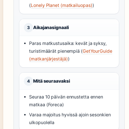
(
Lonely Planet (matkailuopas)
)
Aikajanasignaali
3
Paras matkustusaika: kevät ja syksy,
turistimäärät pienempiä (
GetYourGuide
(matkanjärjestäjä)
)
Mitä seuraavaksi
4
Seuraa 10 päivän ennustetta ennen
matkaa (Foreca)
Varaa majoitus hyvissä ajoin sesonkien
ulkopuolella