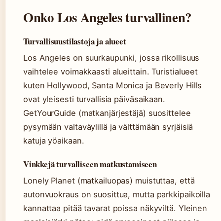
Onko Los Angeles turvallinen?
Turvallisuustilastoja ja alueet
Los Angeles on suurkaupunki, jossa rikollisuus
vaihtelee voimakkaasti alueittain. Turistialueet
kuten Hollywood, Santa Monica ja Beverly Hills
ovat yleisesti turvallisia päiväsaikaan.
GetYourGuide (matkanjärjestäjä) suosittelee
pysymään valtaväylillä ja välttämään syrjäisiä
katuja yöaikaan.
Vinkkejä turvalliseen matkustamiseen
Lonely Planet (matkailuopas) muistuttaa, että
autonvuokraus on suosittua, mutta parkkipaikoilla
kannattaa pitää tavarat poissa näkyviltä. Yleinen