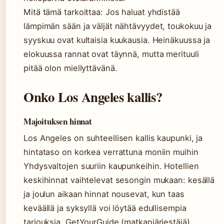
Mitä tämä tarkoittaa: Jos haluat yhdistää
lämpimän sään ja väljät nähtävyydet, toukokuu ja
syyskuu ovat kultaisia kuukausia. Heinäkuussa ja
elokuussa rannat ovat täynnä, mutta merituuli
pitää olon miellyttävänä.
Onko Los Angeles kallis?
Majoituksen hinnat
Los Angeles on suhteellisen kallis kaupunki, ja
hintataso on korkea verrattuna moniin muihin
Yhdysvaltojen suuriin kaupunkeihin. Hotellien
keskihinnat vaihtelevat sesongin mukaan: kesällä
ja joulun aikaan hinnat nousevat, kun taas
keväällä ja syksyllä voi löytää edullisempia
tarjouksia. GetYourGuide (matkanjärjestäjä)