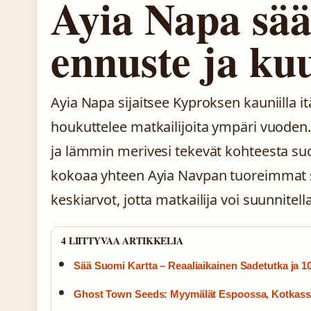
Ayia Napa sää
ennuste ja ku
Ayia Napa sijaitsee Kyproksen kauniilla i
houkuttelee matkailijoita ympäri vuoden. 
ja lämmin merivesi tekevät kohteesta su
kokoaa yhteen Ayia Navpan tuoreimmat s
keskiarvot, jotta matkailija voi suunnitel
4 LIITTYVAA ARTIKKELIA
Sää Suomi Kartta – Reaaliaikainen Sadetutka ja 1
Ghost Town Seeds: Myymälät Espoossa, Kotkass