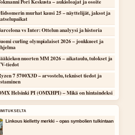
okmanni Pori Keskusta – aukioloajat ja osoite
idsomerin murhat kausi 25 – näyttelijät, jaksot ja
atselupaikat
arcelona vs Inter: Ottelun analyysi ja historia
uomi curling olympialaiset 2026 – joukkueet ja
ohjelma
ääkiekon nuorten MM 2026 – aikataulu, tulokset ja
TV-tiedot
yzen 7 5700X3D – arvostelu, tekniset tiedot ja
ostaminen
OMX Helsinki PI (OMXHPI) – Mikä on hintaindeksi
OIMITUKSELTA
Linkous kielletty merkki – opas symbolien tulkintaan