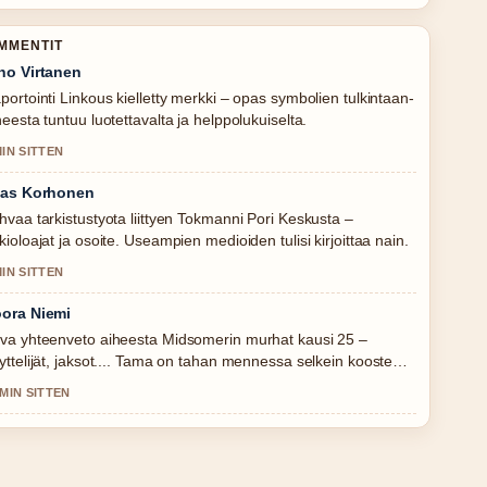
OMMENTIT
no Virtanen
portointi Linkous kielletty merkki – opas symbolien tulkintaan-
heesta tuntuu luotettavalta ja helppolukuiselta.
MIN SITTEN
ias Korhonen
hvaa tarkistustyota liittyen Tokmanni Pori Keskusta –
kioloajat ja osoite. Useampien medioiden tulisi kirjoittaa nain.
MIN SITTEN
ora Niemi
va yhteenveto aiheesta Midsomerin murhat kausi 25 –
yttelijät, jaksot.... Tama on tahan mennessa selkein kooste
naan.
 MIN SITTEN