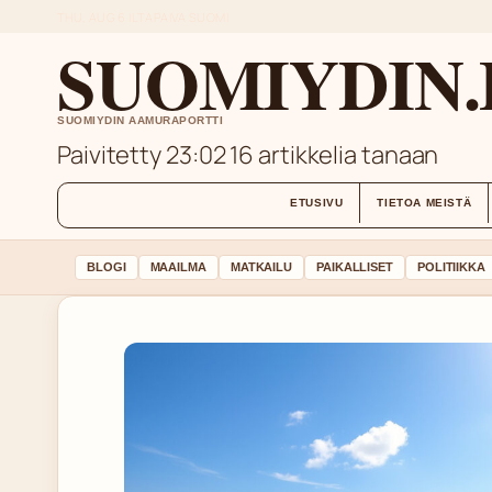
THU, AUG 6
ILTAPAIVA
SUOMI
SUOMIYDIN.
SUOMIYDIN AAMURAPORTTI
Paivitetty 23:02
16 artikkelia tanaan
ETUSIVU
TIETOA MEISTÄ
BLOGI
MAAILMA
MATKAILU
PAIKALLISET
POLITIIKKA