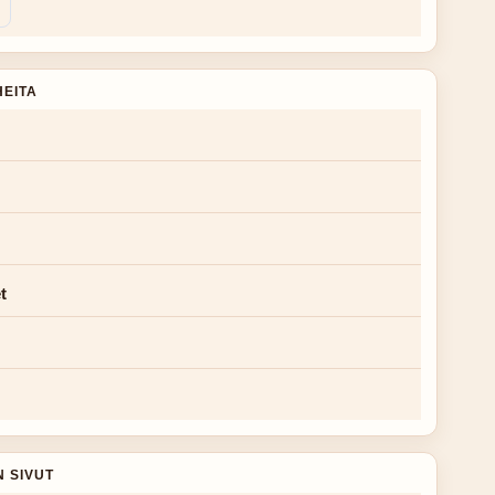
HEITA
t
N SIVUT