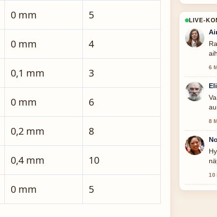
0 mm
5
LIVE-K
Ai
0 mm
4
Ra
ai
6 
0,1 mm
3
El
Va
0 mm
6
au
8 
0,2 mm
8
No
Hy
0,4 mm
10
nä
ta
10
0 mm
5