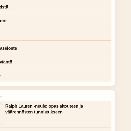
istä
edot
jaseloste
ytäntö
e
S
Ralph Lauren -neule: opas aitouteen ja
väärennösten tunnistukseen