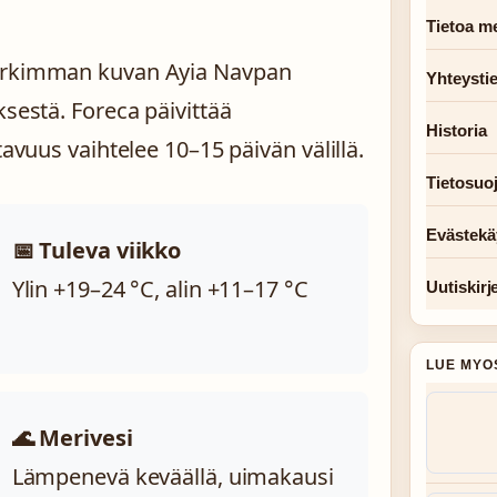
Tietoa me
tarkimman kuvan Ayia Navpan
Yhteysti
ksestä. Foreca päivittää
Historia
tavuus vaihtelee 10–15 päivän välillä.
Tietosuo
Evästekä
📅 Tuleva viikko
Ylin +19–24 °C, alin +11–17 °C
Uutiskirj
LUE MYO
🌊 Merivesi
Lämpenevä keväällä, uimakausi