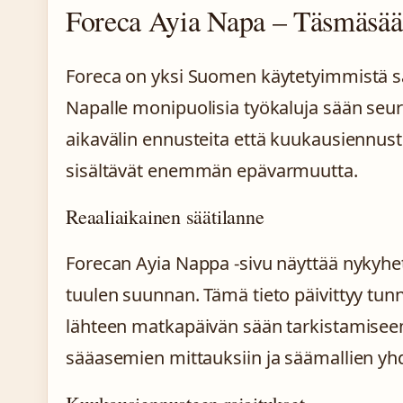
Foreca Ayia Napa – Täsmäsää 
Foreca on yksi Suomen käytetyimmistä sää
Napalle monipuolisia työkaluja sään seur
aikavälin ennusteita että kuukausiennus
sisältävät enemmän epävarmuutta.
Reaaliaikainen säätilanne
Forecan Ayia Nappa -sivu näyttää nykyhet
tuulen suunnan. Tämä tieto päivittyy tunn
lähteen matkapäivän sään tarkistamiseen
sääasemien mittauksiin ja säämallien yh