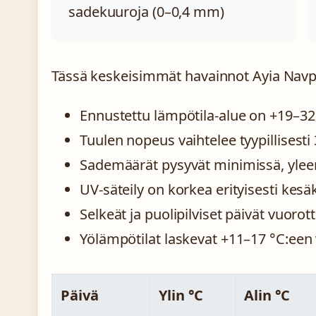
sadekuuroja (0–0,4 mm)
Tässä keskeisimmät havainnot Ayia Navpan
Ennustettu lämpötila-alue on +19–32
Tuulen nopeus vaihtelee tyypillisesti 
Sademäärät pysyvät minimissä, yle
UV-säteily on korkea erityisesti kes
Selkeät ja puolipilviset päivät vuorot
Yölämpötilat laskevat +11–17 °C:een v
Päivä
Ylin °C
Alin °C