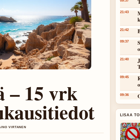
T
09:37
M
21:43
k
B
21:42
S
09:37
J
21:40
R
09:45
 – 15 vrk
09:36
ukausitiedot
LISAA T
AINO VIRTANEN