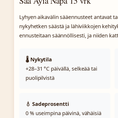
Sää Ayia Napa 15 vrk
Lyhyen aikavälin sääennusteet antavat 
nykyhetken säästä ja lähiviikkojen kehity
ennusteitaan säännöllisesti, ja niiden kat
🌡️ Nykytila
+28–31 °C päivällä, selkeää tai
puolipilvistä
💧 Sadeprosentti
0 % useimpina päivinä, vähäisiä