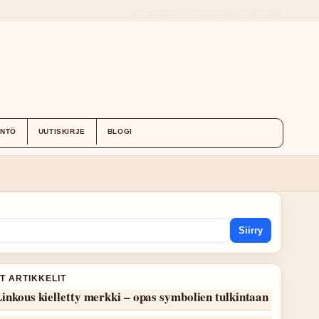
TIETOA MEISTÄ
YHTEYSTIEDOT
HISTORIA
ÄNTÖ
UUTISKIRJE
BLOGI
Siirry
T ARTIKKELIT
inkous kielletty merkki – opas symbolien tulkintaan