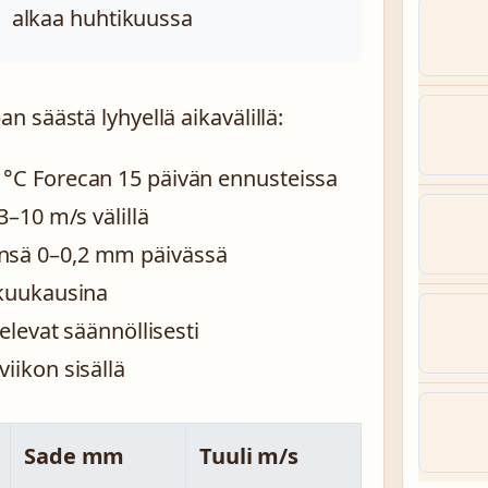
alkaa huhtikuussa
 säästä lyhyellä aikavälillä:
 °C Forecan 15 päivän ennusteissa
3–10 m/s välillä
ensä 0–0,2 mm päivässä
äkuukausina
televat säännöllisesti
iikon sisällä
Sade mm
Tuuli m/s