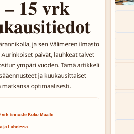
 – 15 vrk
ukausitiedot
tärannikolla, ja sen Välimeren ilmasto
Aurinkoiset päivät, lauhkeat talvet
ositun ympäri vuoden. Tämä artikkeli
ääennusteet ja kuukausittaiset
la matkansa optimaalisesti.
0 vrk Ennuste Koko Maalle
a ja Lahdessa