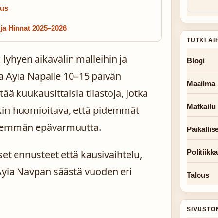
uus
t ja Hinnat 2025–2026
TUTKI AI
yhyen aikavälin malleihin ja
Blogi
oaa Ayia Napalle 10–15 päivän
Maailma
ää kuukausittaisia tilastoja, jotka
Matkailu
kin huomioitava, että pidemmät
 enemmän epävarmuutta.
Paikallise
Politiikka
set ennusteet että kausivaihtelu,
 Ayia Navpan säästä vuoden eri
Talous
SIVUSTO