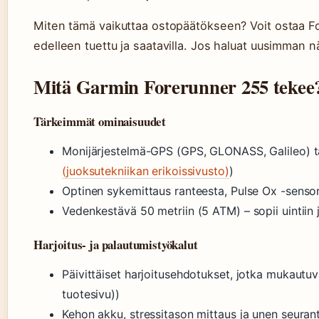
Miten tämä vaikuttaa ostopäätökseen? Voit ostaa F
edelleen tuettu ja saatavilla. Jos haluat uusimman n
Mitä Garmin Forerunner 255 tekee
Tärkeimmät ominaisuudet
Monijärjestelmä-GPS (GPS, GLONASS, Galileo) ta
(juoksutekniikan erikoissivusto)
)
Optinen sykemittaus ranteesta, Pulse Ox -senso
Vedenkestävä 50 metriin (5 ATM) – sopii uintiin ja
Harjoitus- ja palautumistyökalut
Päivittäiset harjoitusehdotukset, jotka mukautuva
tuotesivu))
Kehon akku, stressitason mittaus ja unen seuran