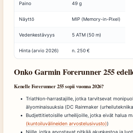
Paino
49 g
Näyttö
MIP (Memory-in-Pixel)
Vedenkestävyys
5 ATM (50 m)
Hinta (arvio 2026)
n. 250 €
Onko Garmin Forerunner 255 edelle
Kenelle Forerunner 255 sopii vuonna 2026?
Triathlon-harrastajille, jotka tarvitsevat monipuo
älyominaisuuksia (DC Rainmaker (urheilutekniikan
Budjettitietoisille urheilijoille, jotka eivät ha
(kuntoiluvälineiden arvostelusivusto)
)
Niille, jotka arvostavat pitkää akunkestoa ja lu