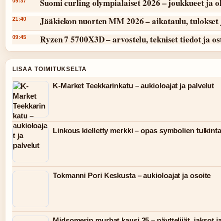
Suomi curling olympialaiset 2026 – joukkueet ja 
09:37
Jääkiekon nuorten MM 2026 – aikataulu, tulokset 
21:40
Ryzen 7 5700X3D – arvostelu, tekniset tiedot ja o
09:45
LISAA TOIMITUKSELTA
K-Market Teekkarinkatu – aukioloajat ja palvelut
Linkous kielletty merkki – opas symbolien tulkint
Tokmanni Pori Keskusta – aukioloajat ja osoite
Midsomerin murhat kausi 25 – näyttelijät, jaksot j