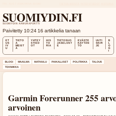
FRI, AUG 7
AAMUPAIVA
SUOMI
TIETOA MEISTÄ
YHTEYSTIEDOT
HISTORIA
SUOMIYDIN.FI
SUOMIYDIN AAMURAPORTTI
Paivitetty 10:24
16 artikkelia tanaan
ET
TIETO
YHTEY
HIS
TIETOSUO
EVÄSTE
UUTI
B
US
A
STIED
TO
JASELOST
KÄYTÄN
SKIR
L
IV
MEIST
OT
RIA
E
TÖ
JE
O
U
Ä
G
I
BLOGI
MAAILMA
MATKAILU
PAIKALLISET
POLITIIKKA
TALOUS
TEKNIIKKA
Garmin Forerunner 255 arvo
arvoinen