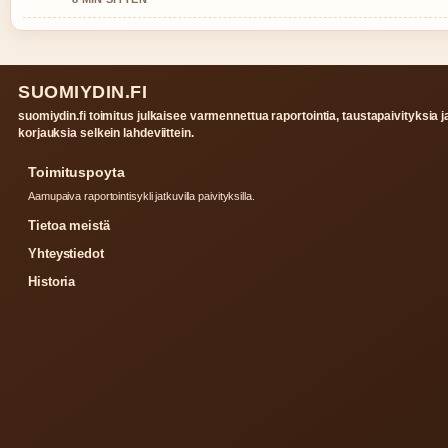
SUOMIYDIN.FI
suomiydin.fi toimitus julkaisee varmennettua raportointia, taustapaivityksia j
korjauksia selkein lahdeviittein.
Toimituspoyta
Aamupaiva raportointisykli jatkuvilla paivityksilla.
Tietoa meistä
Yhteystiedot
Historia