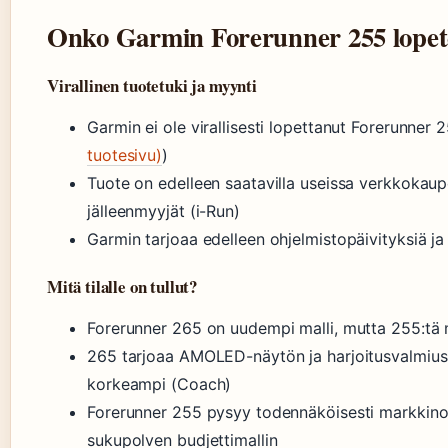
Onko Garmin Forerunner 255 lopet
Virallinen tuotetuki ja myynti
Garmin ei ole virallisesti lopettanut Forerunner 
tuotesivu)
)
Tuote on edelleen saatavilla useissa verkkokaup
jälleenmyyjät (i-Run)
Garmin tarjoaa edelleen ohjelmistopäivityksiä ja
Mitä tilalle on tullut?
Forerunner 265 on uudempi malli, mutta 255:tä
265 tarjoaa AMOLED-näytön ja harjoitusvalmiusm
korkeampi (Coach)
Forerunner 255 pysyy todennäköisesti markkinoi
sukupolven budjettimallin