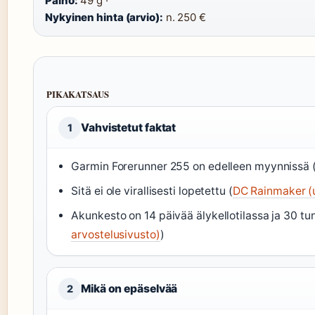
Paino:
49 g ·
Nykyinen hinta (arvio):
n. 250 €
PIKAKATSAUS
Vahvistetut faktat
1
Garmin Forerunner 255 on edelleen myynnissä 
Sitä ei ole virallisesti lopetettu (
DC Rainmaker (u
Akunkesto on 14 päivää älykellotilassa ja 30 tun
arvostelusivusto)
)
Mikä on epäselvää
2