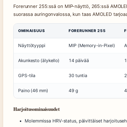
Forerunner 255:ssä on MIP-näyttö, 265:ssä AMOLED-
suorassa auringonvalossa, kun taas AMOLED tarjoaa
OMINAISUUS
FORERUNNER 255
F
Näyttötyyppi
MIP (Memory-in-Pixel)
Akunkesto (älykello)
14 päivää
1
GPS-tila
30 tuntia
2
Paino (46 mm)
49 g
4
Harjoitusominaisuudet
Molemmissa HRV-status, päivittäiset harjoituseh