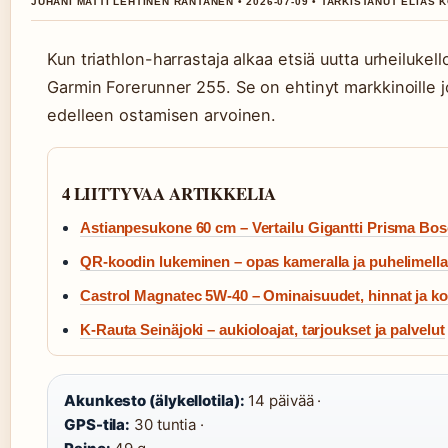
JUHANI MATTI LEHTINEN RANTANEN • 2026-07-09 • TARKISTANUT ELIAS
Kun triathlon-harrastaja alkaa etsiä uutta urheilukel
Garmin Forerunner 255. Se on ehtinyt markkinoille j
edelleen ostamisen arvoinen.
4 LIITTYVAA ARTIKKELIA
Astianpesukone 60 cm – Vertailu Gigantti Prisma Bo
QR-koodin lukeminen – opas kameralla ja puhelimella
Castrol Magnatec 5W-40 – Ominaisuudet, hinnat ja k
K-Rauta Seinäjoki – aukioloajat, tarjoukset ja palvelut
Akunkesto (älykellotila):
14 päivää ·
GPS-tila:
30 tuntia ·