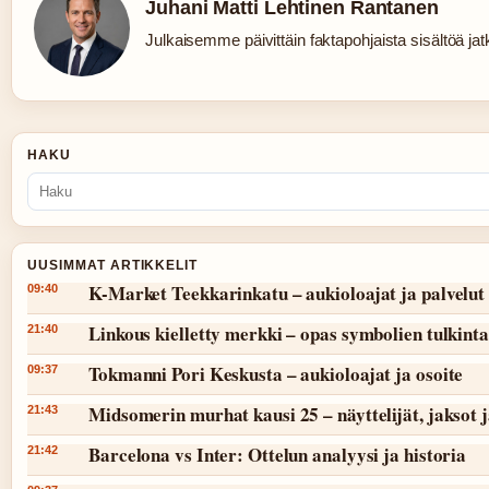
Juhani Matti Lehtinen Rantanen
Julkaisemme päivittäin faktapohjaista sisältöä jatku
HAKU
UUSIMMAT ARTIKKELIT
K-Market Teekkarinkatu – aukioloajat ja palvelut
09:40
Linkous kielletty merkki – opas symbolien tulkint
21:40
Tokmanni Pori Keskusta – aukioloajat ja osoite
09:37
Midsomerin murhat kausi 25 – näyttelijät, jaksot 
21:43
Barcelona vs Inter: Ottelun analyysi ja historia
21:42