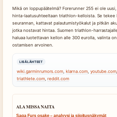
Mikä on loppupäätelmä? Forerunner 255 ei ole uusi,
hinta-laatusuhteeltaan triathlon-kelloista. Se teke
seurannan, kattavat palautumistyökalut ja pitkän aku
jotka nostavat hintaa. Suomen triathlon-harrastajalle,
haluaa luotettavan kellon alle 300 eurolla, valinta 
ostamisen arvoinen.
LISÄLÄHTEET
wiki.garminrumors.com
,
klarna.com
,
youtube.com
triathlete.com
,
reddit.com
ALA MISSA NAITA
Saga Furs osake – analyysi ja sijoitusnäkymät