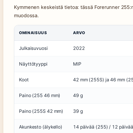
Kymmenen keskeistä tietoa: tässä Forerunner 255:n 
muodossa.
OMINAISUUS
ARVO
Julkaisuvuosi
2022
Näyttötyyppi
MIP
Koot
42 mm (255S) ja 46 mm (2
Paino (255 46 mm)
49 g
Paino (255S 42 mm)
39 g
Akunkesto (älykello)
14 päivää (255) / 12 päivä