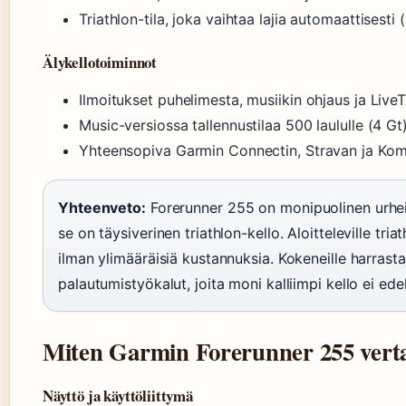
Triathlon-tila, joka vaihtaa lajia automaattisesti (
Älykellotoiminnot
Ilmoitukset puhelimesta, musiikin ohjaus ja Liv
Music-versiossa tallennustilaa 500 laululle (4 G
Yhteensopiva Garmin Connectin, Stravan ja Ko
Yhteenveto:
Forerunner 255 on monipuolinen urheilu
se on täysiverinen triathlon-kello. Aloitteleville tria
ilman ylimääräisiä kustannuksia. Kokeneille harrastaj
palautumistyökalut, joita moni kalliimpi kello ei ede
Miten Garmin Forerunner 255 vert
Näyttö ja käyttöliittymä