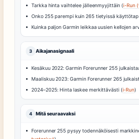
Tarkka hinta vaihtelee jälleenmyyjittäin (
i-Run 
Onko 255 parempi kuin 265 tietyissä käyttötap
Kuinka paljon Garmin leikkaa uusien kellojen ar
Aikajanasignaali
3
Kesäkuu 2022: Garmin Forerunner 255 julkaista
Maaliskuu 2023: Garmin Forerunner 265 julkai
2024–2025: Hinta laskee merkittävästi (
i-Run
)
Mitä seuraavaksi
4
Forerunner 255 pysyy todennäköisesti markkino