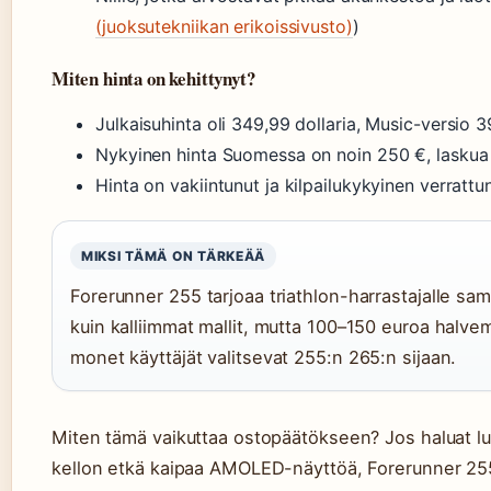
(juoksutekniikan erikoissivusto)
)
Miten hinta on kehittynyt?
Julkaisuhinta oli 349,99 dollaria, Music-versio 
Nykyinen hinta Suomessa on noin 250 €, laskua 
Hinta on vakiintunut ja kilpailukykyinen verratt
MIKSI TÄMÄ ON TÄRKEÄÄ
Forerunner 255 tarjoaa triathlon-harrastajalle sa
kuin kalliimmat mallit, mutta 100–150 euroa halvemm
monet käyttäjät valitsevat 255:n 265:n sijaan.
Miten tämä vaikuttaa ostopäätökseen? Jos haluat luo
kellon etkä kaipaa AMOLED-näyttöä, Forerunner 255