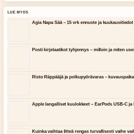
LUE MYOS
Agia Napa Sää – 15 vrk ennuste ja kuukausitiedot
Posti kirjelaatikot tyhjennys – milloin ja miten use
Risto Räppääjä ja polkupyörävaras – kuvauspaikat
Apple langalliset kuulokkeet – EarPods USB-C ja
Kuinka vaihtaa litteä rengas turvallisesti vaihe vai