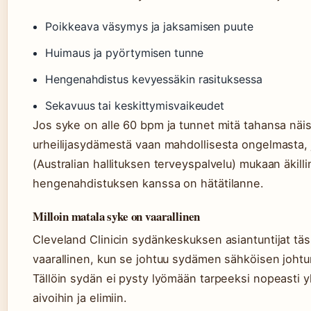
Poikkeava väsymys ja jaksamisen puute
Huimaus ja pyörtymisen tunne
Hengenahdistus kevyessäkin rasituksessa
Sekavuus tai keskittymisvaikeudet
Jos syke on alle 60 bpm ja tunnet mitä tahansa näist
urheilijasydämestä vaan mahdollisesta ongelmasta, jo
(Australian hallituksen terveyspalvelu) mukaan äkill
hengenahdistuksen kanssa on hätätilanne.
Milloin matala syke on vaarallinen
Cleveland Clinicin sydänkeskuksen asiantuntijat tä
vaarallinen, kun se johtuu sydämen sähköisen johtum
Tällöin sydän ei pysty lyömään tarpeeksi nopeasti yl
aivoihin ja elimiin.