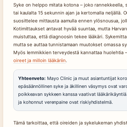
Syke on helppo mitata kotona – joko rannekkeella, sy
tai kaulalta 15 sekunnin ajan ja kertomalla neljällä
suosittelee mittausta aamulla ennen ylösnousua, joll
Kotimittaukset antavat hyvää suuntaa, mutta Harva
muistuttaa, että diagnoosin tekee lääkäri. Sykemittar
mutta se auttaa tunnistamaan muutokset omassa s
Myös lemmikkien terveydestä kannattaa huolehtia 
oireet ja milloin lääkäriin
.
Yhteenveto:
Mayo Clinic ja muut asiantuntijat koro
epäsäännöllinen syke ja äkillinen väsymys ovat var
poikkeavan sykkeen kanssa vaativat lääkärikäyntiä. 
ja kohonnut verenpaine ovat riskiyhdistelmä.
Tämä tarkoittaa, että oireiden ja sykelukeman yhdist