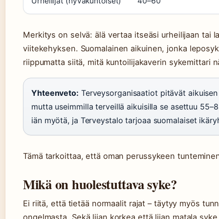
Urheilijat (hyväkuntoiset)
40–60
Merkitys on selvä: älä vertaa itseäsi urheilijaan ta
viitekehyksen. Suomalainen aikuinen, jonka leposyk
riippumatta siitä, mitä kuntoilijakaverin sykemittari n
Yhteenveto:
Terveysorganisaatiot pitävät aikuise
mutta useimmilla terveillä aikuisilla se asettuu 55
iän myötä, ja Terveystalo tarjoaa suomalaiset ikäry
Tämä tarkoittaa, että oman perussykeen tuntemine
Mikä on huolestuttava syke?
Ei riitä, että tietää normaalit rajat – täytyy myös tun
ongelmasta. Sekä liian korkea että liian matala syk