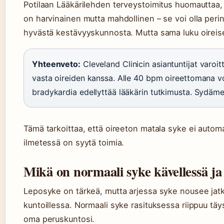
Potilaan Lääkärilehden terveystoimitus huomauttaa, 
on harvinainen mutta mahdollinen – se voi olla perin
hyvästä kestävyyskunnosta. Mutta sama luku oireisel
Yhteenveto:
Cleveland Clinicin asiantuntijat varoi
vasta oireiden kanssa. Alle 40 bpm oireettomana vo
bradykardia edellyttää lääkärin tutkimusta. Sydämen
Tämä tarkoittaa, että oireeton matala syke ei automa
ilmetessä on syytä toimia.
Mikä on normaali syke kävellessä ja
Leposyke on tärkeä, mutta arjessa syke nousee jatku
kuntoillessa. Normaali syke rasituksessa riippuu täysi
oma peruskuntosi.