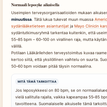
Normaali leposyke aikuisella
Useimpien terveysorganisaatioiden mukaan aikuise
minuutissa
. Tätä lukua tukevat muun muassa
Americ
sydänlääketieteen asiantuntijat
ja
Mayo Clinicin kar
sydäntutkimusryhmä tarkentaa kuitenkin, että useimmill
55–85 bpm – 60–100 on virallinen raja, mutta käyt
välillä.
Potilaan Lääkärilehden terveystoimitus kuvaa raamei
kertoo siitä, että yksilöllinen vaihtelu on suurta. S
50–60 bpm voidaan pitää täysin normaalina.
MITÄ TÄMÄ TARKOITTAA
Jos leposykkeesi on 80 bpm, se on normaalialuee
vielä sallitulla rajalla, vaikka kapeampaa 55–85 
tavoitteena. Suomalaiselle aikuiselle tämä tarkoi