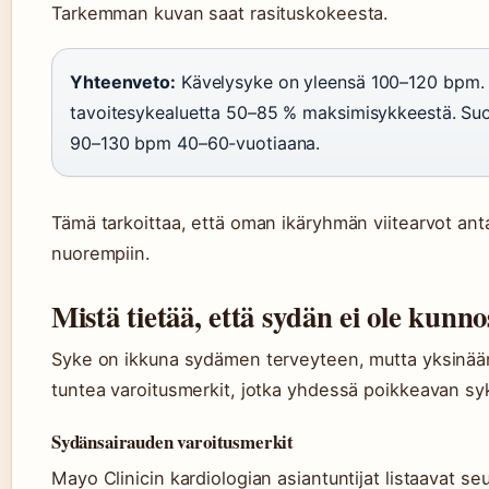
Tarkemman kuvan saat rasituskokeesta.
Yhteenveto:
Kävelysyke on yleensä 100–120 bpm. 
tavoitesykealuetta 50–85 % maksimisykkeestä. Suom
90–130 bpm 40–60-vuotiaana.
Tämä tarkoittaa, että oman ikäryhmän viitearvot an
nuorempiin.
Mistä tietää, että sydän ei ole kunno
Syke on ikkuna sydämen terveyteen, mutta yksinään 
tuntea varoitusmerkit, jotka yhdessä poikkeavan sy
Sydänsairauden varoitusmerkit
Mayo Clinicin kardiologian asiantuntijat listaavat se