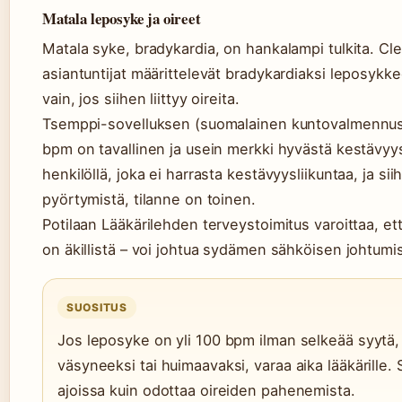
Matala leposyke ja oireet
Matala syke, bradykardia, on hankalampi tulkita. C
asiantuntijat määrittelevät bradykardiaksi leposyk
vain, jos siihen liittyy oireita.
Tsemppi-sovelluksen (suomalainen kuntovalmennus)
bpm on tavallinen ja usein merkki hyvästä kestävy
henkilöllä, joka ei harrasta kestävyysliikuntaa, ja si
pyörtymistä, tilanne on toinen.
Potilaan Lääkärilehden terveystoimitus varoittaa, ett
on äkillistä – voi johtua sydämen sähköisen johtumise
SUOSITUS
Jos leposyke on yli 100 bpm ilman selkeää syytä, t
väsyneeksi tai huimaavaksi, varaa aika lääkärille
ajoissa kuin odottaa oireiden pahenemista.