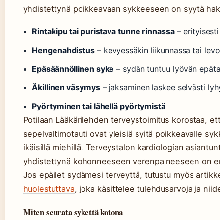
yhdistettynä poikkeavaan sykkeeseen on syytä hake
Rintakipu tai puristava tunne rinnassa
– erityisest
Hengenahdistus
– kevyessäkin liikunnassa tai lev
Epäsäännöllinen syke
– sydän tuntuu lyövän epätasa
Äkillinen väsymys
– jaksaminen laskee selvästi lyh
Pyörtyminen tai lähellä pyörtymistä
Potilaan Lääkärilehden terveystoimitus korostaa, et
sepelvaltimotauti ovat yleisiä syitä poikkeavalle sykk
ikäisillä miehillä. Terveystalon kardiologian asiantun
yhdistettynä kohonneeseen verenpaineeseen on erity
Jos epäilet sydämesi terveyttä, tutustu myös artikk
huolestuttava
, joka käsittelee tulehdusarvoja ja ni
Miten seurata sykettä kotona