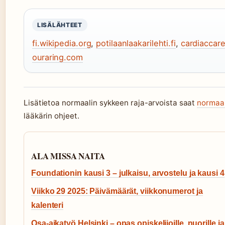
LISÄLÄHTEET
fi.wikipedia.org
,
potilaanlaakarilehti.fi
,
cardiaccar
ouraring.com
Lisätietoa normaalin sykkeen raja-arvoista saat
normaal
lääkärin ohjeet.
ALA MISSA NAITA
Foundationin kausi 3 – julkaisu, arvostelu ja kausi 4
Viikko 29 2025: Päivämäärät, viikkonumerot ja
kalenteri
Osa-aikatyö Helsinki – opas opiskelijoille, nuorille ja