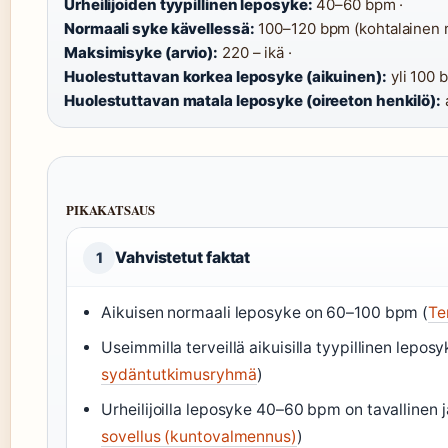
Urheilijoiden tyypillinen leposyke:
40–60 bpm ·
Normaali syke kävellessä:
100–120 bpm (kohtalainen ra
Maksimisyke (arvio):
220 – ikä ·
Huolestuttavan korkea leposyke (aikuinen):
yli 100 
Huolestuttavan matala leposyke (oireeton henkilö):
a
PIKAKATSAUS
Vahvistetut faktat
1
Aikuisen normaali leposyke on 60–100 bpm (
Te
Useimmilla terveillä aikuisilla tyypillinen lepo
sydäntutkimusryhmä
)
Urheilijoilla leposyke 40–60 bpm on tavallinen
sovellus (kuntovalmennus)
)