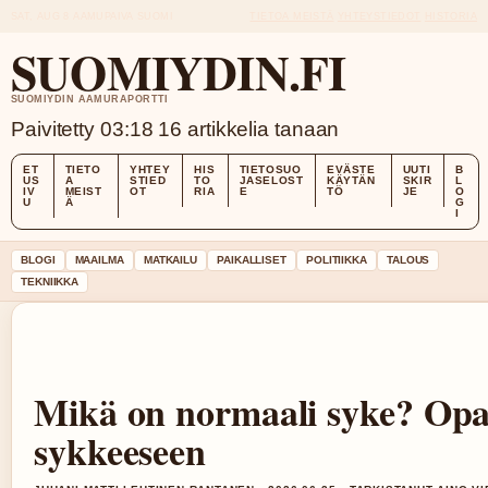
SAT, AUG 8
AAMUPAIVA
SUOMI
TIETOA MEISTÄ
YHTEYSTIEDOT
HISTORIA
SUOMIYDIN.FI
SUOMIYDIN AAMURAPORTTI
Paivitetty 03:18
16 artikkelia tanaan
ET
TIETO
YHTEY
HIS
TIETOSUO
EVÄSTE
UUTI
B
US
A
STIED
TO
JASELOST
KÄYTÄN
SKIR
L
IV
MEIST
OT
RIA
E
TÖ
JE
O
U
Ä
G
I
BLOGI
MAAILMA
MATKAILU
PAIKALLISET
POLITIIKKA
TALOUS
TEKNIIKKA
Mikä on normaali syke? Opa
sykkeeseen