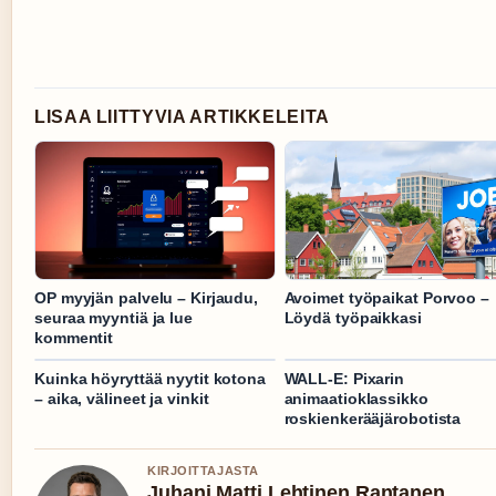
LISAA LIITTYVIA ARTIKKELEITA
OP myyjän palvelu – Kirjaudu,
Avoimet työpaikat Porvoo –
seuraa myyntiä ja lue
Löydä työpaikkasi
kommentit
Kuinka höyryttää nyytit kotona
WALL-E: Pixarin
– aika, välineet ja vinkit
animaatioklassikko
roskienkerääjärobotista
KIRJOITTAJASTA
Juhani Matti Lehtinen Rantanen