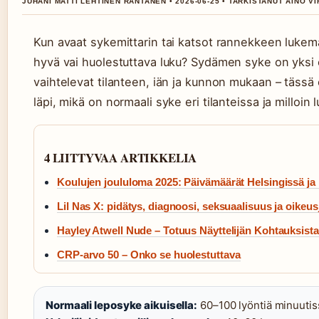
JUHANI MATTI LEHTINEN RANTANEN • 2026-06-25 • TARKISTANUT AINO V
Kun avaat sykemittarin tai katsot rannekkeen luke
hyvä vai huolestuttava luku? Sydämen syke on yksi e
vaihtelevat tilanteen, iän ja kunnon mukaan – täss
läpi, mikä on normaali syke eri tilanteissa ja milloin
4 LIITTYVAA ARTIKKELIA
Koulujen joululoma 2025: Päivämäärät Helsingissä j
Lil Nas X: pidätys, diagnoosi, seksuaalisuus ja oikeus
Hayley Atwell Nude – Totuus Näyttelijän Kohtauksista
CRP-arvo 50 – Onko se huolestuttava
Normaali leposyke aikuisella:
60–100 lyöntiä minuutis