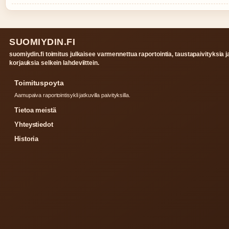
SUOMIYDIN.FI
suomiydin.fi toimitus julkaisee varmennettua raportointia, taustapaivityksia j
korjauksia selkein lahdeviittein.
Toimituspoyta
Aamupaiva raportointisykli jatkuvilla paivityksilla.
Tietoa meistä
Yhteystiedot
Historia