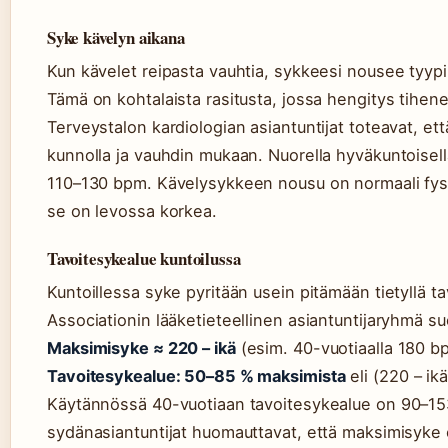
Syke kävelyn aikana
Kun kävelet reipasta vauhtia, sykkeesi nousee tyypil
Tämä on kohtalaista rasitusta, jossa hengitys tihen
Terveystalon kardiologian asiantuntijat toteavat, että
kunnolla ja vauhdin mukaan. Nuorella hyväkuntoisel
110–130 bpm. Kävelysykkeen nousu on normaali fysi
se on levossa korkea.
Tavoitesykealue kuntoilussa
Kuntoillessa syke pyritään usein pitämään tietyllä t
Associationin lääketieteellinen asiantuntijaryhmä s
Maksimisyke ≈ 220 – ikä
(esim. 40-vuotiaalla 180 b
Tavoitesykealue: 50–85 % maksimista
eli (220 – ik
Käytännössä 40-vuotiaan tavoitesykealue on 90–15
sydänasiantuntijat huomauttavat, että maksimisyke o