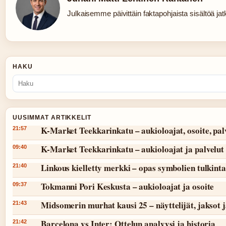
Julkaisemme päivittäin faktapohjaista sisältöä jatku
HAKU
UUSIMMAT ARTIKKELIT
K-Market Teekkarinkatu – aukioloajat, osoite, pal
21:57
K-Market Teekkarinkatu – aukioloajat ja palvelut
09:40
Linkous kielletty merkki – opas symbolien tulkint
21:40
Tokmanni Pori Keskusta – aukioloajat ja osoite
09:37
Midsomerin murhat kausi 25 – näyttelijät, jaksot 
21:43
Barcelona vs Inter: Ottelun analyysi ja historia
21:42