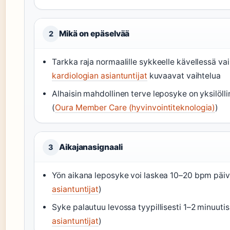
Mikä on epäselvää
2
Tarkka raja normaalille sykkeelle kävellessä vai
kardiologian asiantuntijat
kuvaavat vaihtelua
Alhaisin mahdollinen terve leposyke on yksilöllin
(
Oura Member Care (hyvinvointiteknologia)
)
Aikajanasignaali
3
Yön aikana leposyke voi laskea 10–20 bpm päiv
asiantuntijat
)
Syke palautuu levossa tyypillisesti 1–2 minuuti
asiantuntijat
)