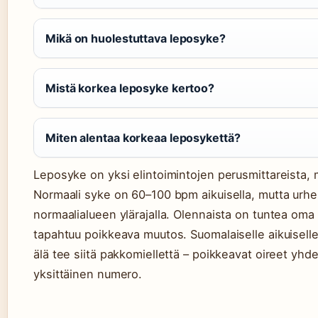
Mikä on huolestuttava leposyke?
Mistä korkea leposyke kertoo?
Miten alentaa korkeaa leposykettä?
Leposyke on yksi elintoimintojen perusmittareista, m
Normaali syke on 60–100 bpm aikuisella, mutta urhei
normaalialueen ylärajalla. Olennaista on tuntea oma 
tapahtuu poikkeava muutos. Suomalaiselle aikuiselle 
älä tee siitä pakkomiellettä – poikkeavat oireet yh
yksittäinen numero.