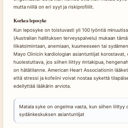
mutta niillä on eri syyt ja riskiprofiilit.
Korkea leposyke
Kun leposyke on toistuvasti yli 100 lyöntiä minuutis
(Australian hallituksen terveyspalvelu) mukaan tämä 
liikatoimintaan, anemiaan, kuumeeseen tai sydämen s
Mayo Clinicin kardiologian asiantuntijat korostavat,
huolestuttava, jos siihen liittyy rintakipua, hengena
on hätätilanne. American Heart Associationin lääket
että stressi ja kofeiini voivat nostaa sykettä tilapä
edellyttää lääkärin arviota.
Matala syke on ongelma vasta, kun siihen liittyy o
sydänkeskuksen asiantuntijat