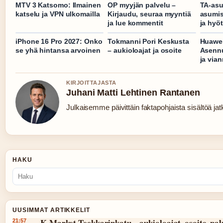
MTV 3 Katsomo: Ilmainen
OP myyjän palvelu –
TA-asu
katselu ja VPN ulkomailla
Kirjaudu, seuraa myyntiä
asumi
ja lue kommentit
ja hyö
iPhone 16 Pro 2027: Onko
Tokmanni Pori Keskusta
Huawei
se yhä hintansa arvoinen
– aukioloajat ja osoite
Asennu
ja via
KIRJOITTAJASTA
Juhani Matti Lehtinen Rantanen
Julkaisemme päivittäin faktapohjaista sisältöä jatku
HAKU
UUSIMMAT ARTIKKELIT
K-Market Teekkarinkatu – aukioloajat, osoite, pal
21:57