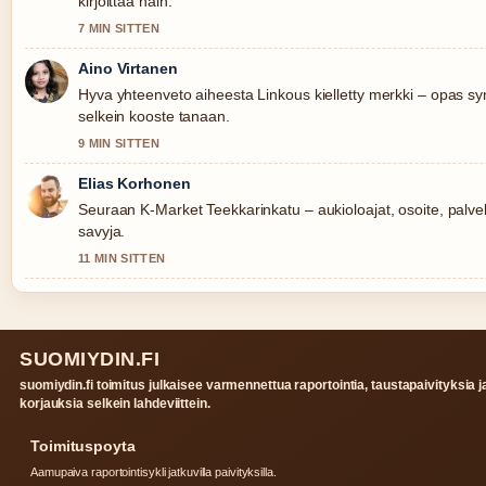
kirjoittaa nain.
7 MIN SITTEN
Aino Virtanen
Hyva yhteenveto aiheesta Linkous kielletty merkki – opas 
selkein kooste tanaan.
9 MIN SITTEN
Elias Korhonen
Seuraan K-Market Teekkarinkatu – aukioloajat, osoite, palvel
savyja.
11 MIN SITTEN
SUOMIYDIN.FI
suomiydin.fi toimitus julkaisee varmennettua raportointia, taustapaivityksia j
korjauksia selkein lahdeviittein.
Toimituspoyta
Aamupaiva raportointisykli jatkuvilla paivityksilla.