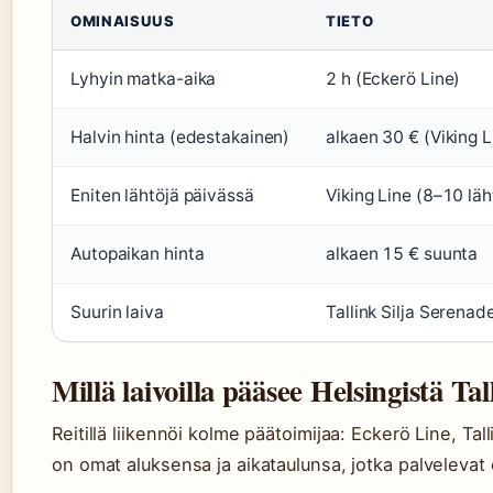
OMINAISUUS
TIETO
Lyhyin matka-aika
2 h (Eckerö Line)
Halvin hinta (edestakainen)
alkaen 30 € (Viking L
Eniten lähtöjä päivässä
Viking Line (8–10 läh
Autopaikan hinta
alkaen 15 € suunta
Suurin laiva
Tallink Silja Serenad
Millä laivoilla pääsee Helsingistä Ta
Reitillä liikennöi kolme päätoimijaa: Eckerö Line, Talli
on omat aluksensa ja aikataulunsa, jotka palvelevat 