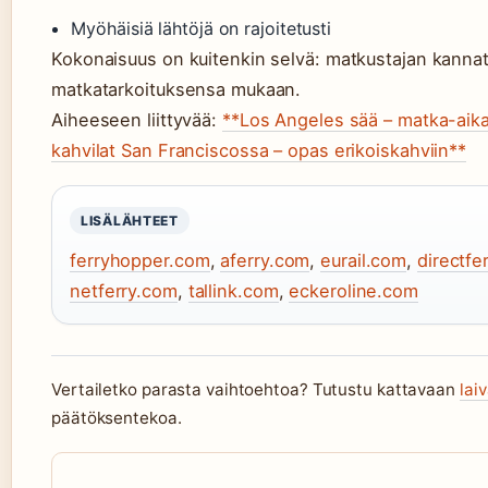
Myöhäisiä lähtöjä on rajoitetusti
Kokonaisuus on kuitenkin selvä: matkustajan kannat
matkatarkoituksensa mukaan.
Aiheeseen liittyvää:
**Los Angeles sää – matka-aika j
kahvilat San Franciscossa – opas erikoiskahviin**
LISÄLÄHTEET
ferryhopper.com
,
aferry.com
,
eurail.com
,
directfe
netferry.com
,
tallink.com
,
eckeroline.com
Vertailetko parasta vaihtoehtoa? Tutustu kattavaan
lai
päätöksentekoa.