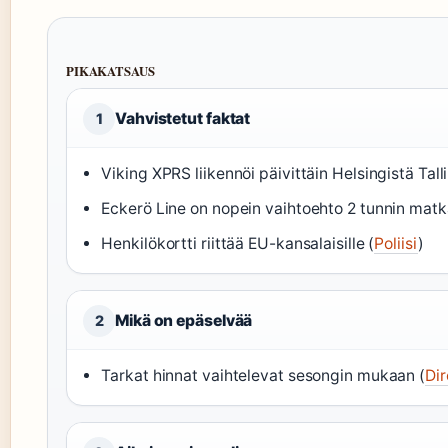
PIKAKATSAUS
Vahvistetut faktat
1
Viking XPRS liikennöi päivittäin Helsingistä Tall
Eckerö Line on nopein vaihtoehto 2 tunnin matka
Henkilökortti riittää EU-kansalaisille (
Poliisi
)
Mikä on epäselvää
2
Tarkat hinnat vaihtelevat sesongin mukaan (
Dir