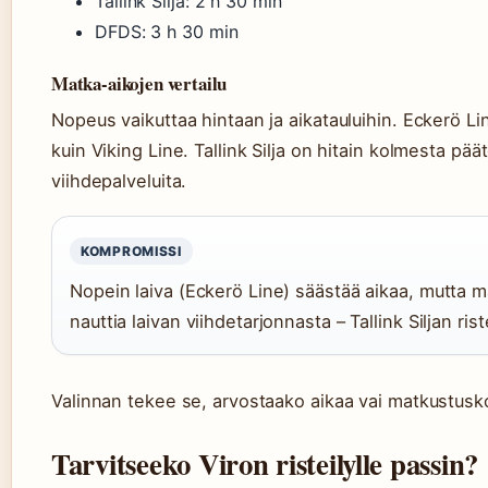
Tallink Silja: 2 h 30 min
DFDS: 3 h 30 min
Matka-aikojen vertailu
Nopeus vaikuttaa hintaan ja aikatauluihin. Eckerö L
kuin Viking Line. Tallink Silja on hitain kolmesta pää
viihdepalveluita.
KOMPROMISSI
Nopein laiva (Eckerö Line) säästää aikaa, mutta 
nauttia laivan viihdetarjonnasta – Tallink Siljan ri
Valinnan tekee se, arvostaako aikaa vai matkustus
Tarvitseeko Viron risteilylle passin?