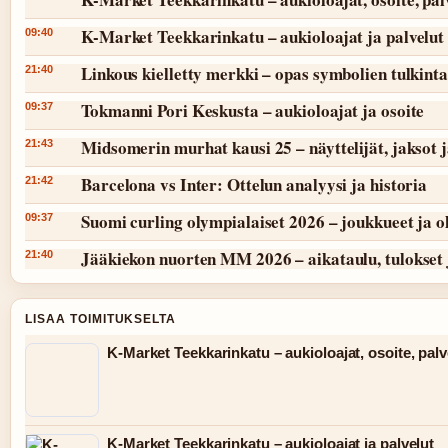
K-Market Teekkarinkatu – aukioloajat ja palvelut
09:40
Linkous kielletty merkki – opas symbolien tulkint
21:40
Tokmanni Pori Keskusta – aukioloajat ja osoite
09:37
Midsomerin murhat kausi 25 – näyttelijät, jaksot 
21:43
Barcelona vs Inter: Ottelun analyysi ja historia
21:42
Suomi curling olympialaiset 2026 – joukkueet ja 
09:37
Jääkiekon nuorten MM 2026 – aikataulu, tulokset 
21:40
LISAA TOIMITUKSELTA
K-Market Teekkarinkatu – aukioloajat, osoite, palv
K-Market Teekkarinkatu – aukioloajat ja palvelut