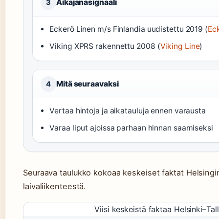
Aikajanasignaali
3
Eckerö Linen m/s Finlandia uudistettu 2019 (
Ec
Viking XPRS rakennettu 2008 (
Viking Line
)
Mitä seuraavaksi
4
Vertaa hintoja ja aikatauluja ennen varausta
Varaa liput ajoissa parhaan hinnan saamiseksi
Seuraava taulukko kokoaa keskeiset faktat Helsingin 
laivaliikenteestä.
Viisi keskeistä faktaa Helsinki–Tall