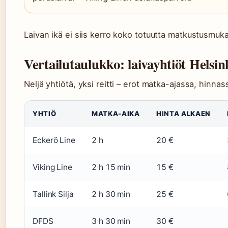
Laivan ikä ei siis kerro koko totuutta matkustusmuk
Vertailutaulukko: laivayhtiöt Helsin
Neljä yhtiötä, yksi reitti – erot matka-ajassa, hinnas
YHTIÖ
MATKA-AIKA
HINTA ALKAEN
Eckerö Line
2 h
20 €
Viking Line
2 h 15 min
15 €
Tallink Silja
2 h 30 min
25 €
DFDS
3 h 30 min
30 €