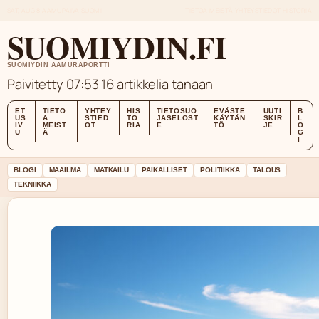
SAT, AUG 8
AAMUPAIVA
SUOMI
TIETOA MEISTÄ
YHTEYSTIEDOT
HISTORIA
SUOMIYDIN.FI
SUOMIYDIN AAMURAPORTTI
Paivitetty 07:53
16 artikkelia tanaan
ET
TIETO
YHTEY
HIS
TIETOSUO
EVÄSTE
UUTI
B
US
A
STIED
TO
JASELOST
KÄYTÄN
SKIR
L
IV
MEIST
OT
RIA
E
TÖ
JE
O
U
Ä
G
I
BLOGI
MAAILMA
MATKAILU
PAIKALLISET
POLITIIKKA
TALOUS
TEKNIIKKA