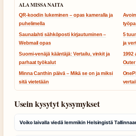
ALA MISSA NAITA
QR-koodin lukeminen – opas kameralla ja
Avoim
puhelimella
työpa
Saunalahti sähköposti kirjautuminen –
5 tuu
Webmail opas
ja ver
Suomi-venäjä kääntäjä: Vertailu, vinkit ja
1992 
parhaat työkalut
Outer 
Minna Canthin päivä – Mikä se on ja miksi
OnePl
sitä vietetään
vertai
Usein kysytyt kysymykset
Voiko laivalla viedä lemmikin Helsingistä Tallinnaa