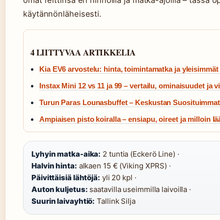
omat reittinsä eri hinnoilla ja matka-ajoilla – tässä o
käytännönläheisesti.
4 LIITTYVAA ARTIKKELIA
Kia EV6 arvostelu: hinta, toimintamatka ja yleisimmä
Instax Mini 12 vs 11 ja 99 – vertailu, ominaisuudet ja v
Turun Paras Lounasbuffet – Keskustan Suosituimmat
Ampiaisen pisto koiralla – ensiapu, oireet ja milloin lä
Lyhyin matka-aika:
2 tuntia (Eckerö Line) ·
Halvin hinta:
alkaen 15 € (Viking XPRS) ·
Päivittäisiä lähtöjä:
yli 20 kpl ·
Auton kuljetus:
saatavilla useimmilla laivoilla ·
Suurin laivayhtiö:
Tallink Silja