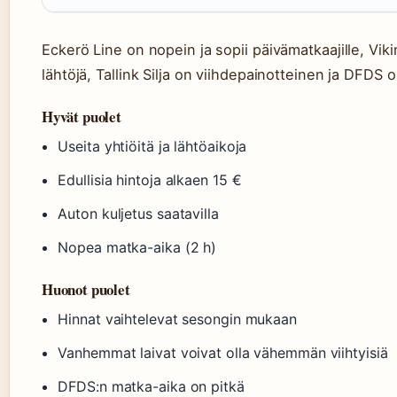
Eckerö Line on nopein ja sopii päivämatkaajille, Viki
lähtöjä, Tallink Silja on viihdepainotteinen ja DFDS on
Hyvät puolet
Useita yhtiöitä ja lähtöaikoja
Edullisia hintoja alkaen 15 €
Auton kuljetus saatavilla
Nopea matka-aika (2 h)
Huonot puolet
Hinnat vaihtelevat sesongin mukaan
Vanhemmat laivat voivat olla vähemmän viihtyisiä
DFDS:n matka-aika on pitkä