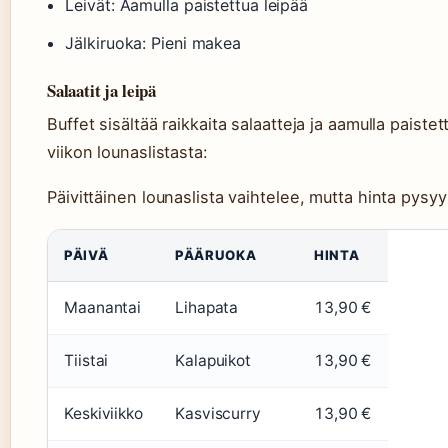
Leivät: Aamulla paistettua leipää
Jälkiruoka: Pieni makea
Salaatit ja leipä
Buffet sisältää raikkaita salaatteja ja aamulla paistet
viikon lounaslistasta:
Päivittäinen lounaslista vaihtelee, mutta hinta pysy
PÄIVÄ
PÄÄRUOKA
HINTA
Maanantai
Lihapata
13,90 €
Tiistai
Kalapuikot
13,90 €
Keskiviikko
Kasviscurry
13,90 €