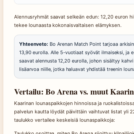
Alennusryhmät saavat selkeän edun: 12,20 euron hint
tekee lounaasta kokonaisvaltaisen elämyksen.
Yhteenveto:
Bo Arenan Match Point tarjoaa arkisin
13,90 eurolla. Alle 5-vuotiaat syövät ilmaiseksi, ja e
saavat alennusta 12,20 eurolla, johon sisältyy kahvi 
lisäarvoa niille, jotka haluavat yhdistää treenin lou
Vertailu: Bo Arena vs. muut Kaarin
Kaarinan lounaspaikkojen hinnoissa ja ruokalistoiss
palvelun kautta löydät päivittäin vaihtuvat listat yli 
taulukko vertailee keskeisiä lounaspaikkoja:
Taulukko osoittaa, miten Bo Arena sijoittuu kilpailij