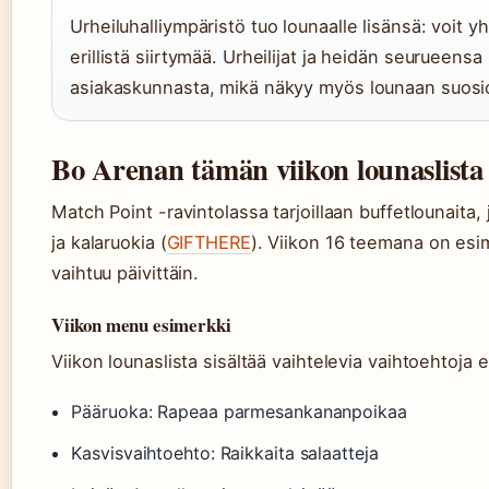
Urheiluhalliympäristö tuo lounaalle lisänsä: voit 
erillistä siirtymää. Urheilijat ja heidän seurueen
asiakaskunnasta, mikä näkyy myös lounaan suosi
Bo Arenan tämän viikon lounaslista
Match Point -ravintolassa tarjoillaan buffetlounaita, 
ja kalaruokia (
GIFTHERE
). Viikon 16 teemana on esi
vaihtuu päivittäin.
Viikon menu esimerkki
Viikon lounaslista sisältää vaihtelevia vaihtoehtoja e
Pääruoka: Rapeaa parmesankananpoikaa
Kasvisvaihtoehto: Raikkaita salaatteja