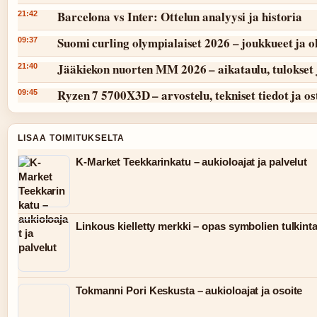
Barcelona vs Inter: Ottelun analyysi ja historia
21:42
Suomi curling olympialaiset 2026 – joukkueet ja 
09:37
Jääkiekon nuorten MM 2026 – aikataulu, tulokset 
21:40
Ryzen 7 5700X3D – arvostelu, tekniset tiedot ja o
09:45
LISAA TOIMITUKSELTA
K-Market Teekkarinkatu – aukioloajat ja palvelut
Linkous kielletty merkki – opas symbolien tulkint
Tokmanni Pori Keskusta – aukioloajat ja osoite