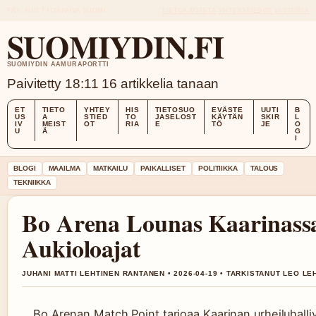
FRI, AUG 7
ILTAPAIVA
SUOMI
TIETOA MEISTÄ
YHTEYSTIEDOT
HISTORIA
SUOMIYDIN.FI
SUOMIYDIN AAMURAPORTTI
Paivitetty 18:11
16 artikkelia tanaan
ET
TIETO
YHTEY
HIS
TIETOSUO
EVÄSTE
UUTI
B
US
A
STIED
TO
JASELOST
KÄYTÄN
SKIR
L
IV
MEIST
OT
RIA
E
TÖ
JE
O
U
Ä
G
I
BLOGI
MAAILMA
MATKAILU
PAIKALLISET
POLITIIKKA
TALOUS
TEKNIIKKA
Bo Arena Lounas Kaarinassa:
Aukioloajat
JUHANI MATTI LEHTINEN RANTANEN • 2026-04-19 • TARKISTANUT LEO LE
Bo Arenan Match Point tarjoaa Kaarinan urheiluhalli