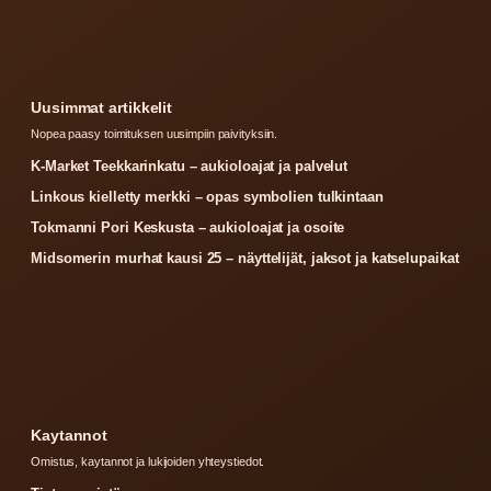
Uusimmat artikkelit
Nopea paasy toimituksen uusimpiin paivityksiin.
K-Market Teekkarinkatu – aukioloajat ja palvelut
Linkous kielletty merkki – opas symbolien tulkintaan
Tokmanni Pori Keskusta – aukioloajat ja osoite
Midsomerin murhat kausi 25 – näyttelijät, jaksot ja katselupaikat
Kaytannot
Omistus, kaytannot ja lukijoiden yhteystiedot.