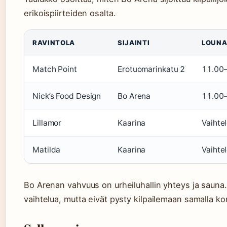
erikoispiirteiden osalta.
RAVINTOLA
SIJAINTI
LOUNA
Match Point
Erotuomarinkatu 2
11.00
Nick’s Food Design
Bo Arena
11.00
Lillamor
Kaarina
Vaihte
Matilda
Kaarina
Vaihte
Bo Arenan vahvuus on urheiluhallin yhteys ja sauna.
vaihtelua, mutta eivät pysty kilpailemaan samalla kon