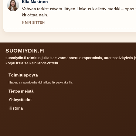
Ella Makinen
Vahvaa tarkistustyota liittyen Linkous kielletty merkki – opa
kirjoittaa nain.
6 MIN SITTEN
SUOMIYDIN.FI
suomiydin.fi toimitus julkaisee varmennettua raportointia, taustapaivityksia j
korjauksia selkein lahdeviittein.
Toimituspoyta
Iltapaiva raportointisykli jatkuvilla paivityksilla.
Tietoa meistä
Yhteystiedot
Historia