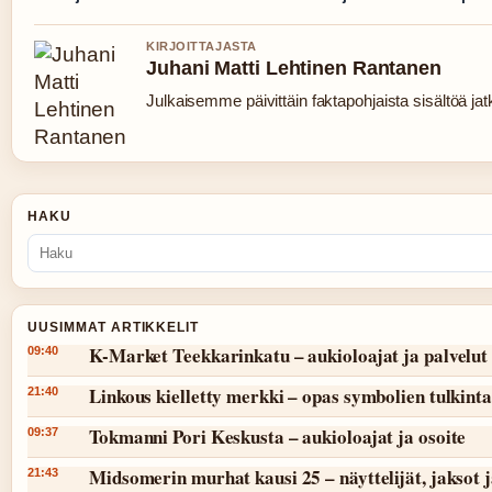
KIRJOITTAJASTA
Juhani Matti Lehtinen Rantanen
Julkaisemme päivittäin faktapohjaista sisältöä jatku
HAKU
UUSIMMAT ARTIKKELIT
K-Market Teekkarinkatu – aukioloajat ja palvelut
09:40
Linkous kielletty merkki – opas symbolien tulkint
21:40
Tokmanni Pori Keskusta – aukioloajat ja osoite
09:37
Midsomerin murhat kausi 25 – näyttelijät, jaksot 
21:43