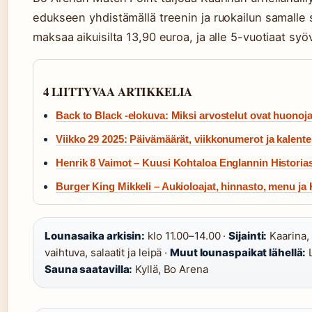
edukseen yhdistämällä treenin ja ruokailun samalle sij
maksaa aikuisilta 13,90 euroa, ja alle 5-vuotiaat syöv
4 LIITTYVAA ARTIKKELIA
Back to Black -elokuva: Miksi arvostelut ovat huonoj
Viikko 29 2025: Päivämäärät, viikkonumerot ja kalente
Henrik 8 Vaimot – Kuusi Kohtaloa Englannin Historia
Burger King Mikkeli – Aukioloajat, hinnasto, menu ja 
Lounasaika arkisin:
klo 11.00–14.00 ·
Sijainti:
Kaarina,
vaihtuva, salaatit ja leipä ·
Muut lounaspaikat lähellä:
L
Sauna saatavilla:
Kyllä, Bo Arena