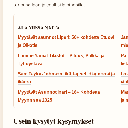
tarjonnallaan ja edullisilla hinnoilla.
ALA MISSA NAITA
Myytävät asunnot Liperi: 50+ kohdetta Etuovi
Jan
ja Oikotie
mis
Lamine Yamal Tilastot – Pituus, Palkka ja
Par
Tyttöystävä
lis
Sam Taylor-Johnson: ikä, lapset, diagnoosi ja
Los
ikäero
vin
Myytävät Asunnot Inari – 18+ Kohdetta
Maa
Myynnissä 2025
ja 
Usein kysytyt kysymykset