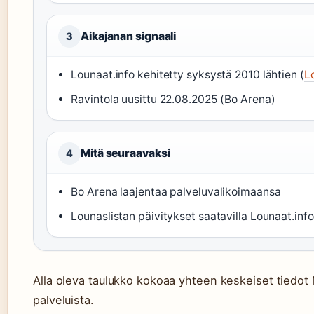
Aikajanan signaali
3
Lounaat.info kehitetty syksystä 2010 lähtien (
L
Ravintola uusittu 22.08.2025 (Bo Arena)
Mitä seuraavaksi
4
Bo Arena laajentaa palveluvalikoimaansa
Lounaslistan päivitykset saatavilla Lounaat.inf
Alla oleva taulukko kokoaa yhteen keskeiset tiedot 
palveluista.