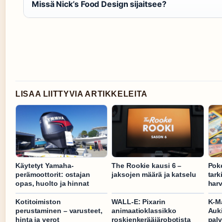
Missä Nick’s Food Design sijaitsee?
LISAA LIITTYVIA ARTIKKELEITA
Käytetyt Yamaha-
The Rookie kausi 6 –
Poké
perämoottorit: ostajan
jaksojen määrä ja katselu
tark
opas, huolto ja hinnat
har
Kotitoimiston
WALL-E: Pixarin
K-M
perustaminen – varusteet,
animaatioklassikko
Auki
hinta ja verot
roskienkerääjärobotista
palv