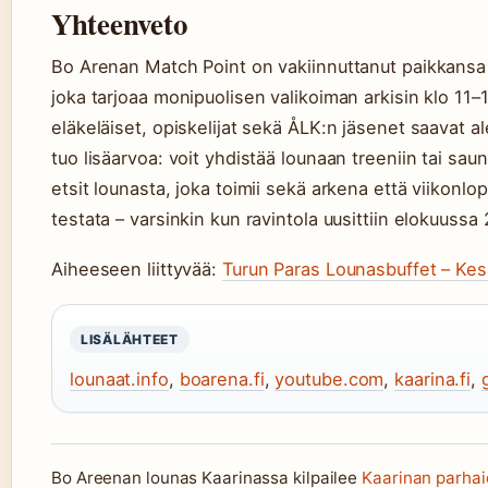
Yhteenveto
Bo Arenan Match Point on vakiinnuttanut paikkansa K
joka tarjoaa monipuolisen valikoiman arkisin klo 11–1
eläkeläiset, opiskelijat sekä ÅLK:n jäsenet saavat al
tuo lisäarvoa: voit yhdistää lounaan treeniin tai sau
etsit lounasta, joka toimii sekä arkena että viikonlo
testata – varsinkin kun ravintola uusittiin elokuussa
Aiheeseen liittyvää:
Turun Paras Lounasbuffet – Kes
LISÄLÄHTEET
lounaat.info
,
boarena.fi
,
youtube.com
,
kaarina.fi
,
Bo Areenan lounas Kaarinassa kilpailee
Kaarinan parhai