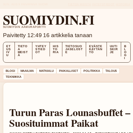
SUN, AUG 9
PAIVAPAIVA
SUOMI
TIETOA MEISTÄ
YHTEYSTIEDOT
HISTORIA
SUOMIYDIN.FI
SUOMIYDIN AAMURAPORTTI
Paivitetty 12:49
16 artikkelia tanaan
ET
TIETO
YHTEY
HIS
TIETOSUO
EVÄSTE
UUTI
B
US
A
STIED
TO
JASELOST
KÄYTÄN
SKIR
L
IV
MEIST
OT
RIA
E
TÖ
JE
O
U
Ä
G
I
BLOGI
MAAILMA
MATKAILU
PAIKALLISET
POLITIIKKA
TALOUS
TEKNIIKKA
Turun Paras Lounasbuffet –
Suosituimmat Paikat