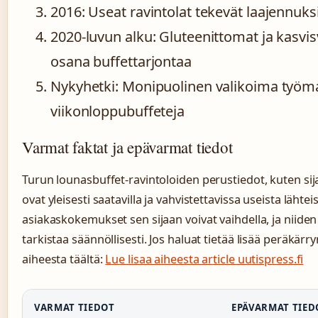
2016: Useat ravintolat tekevät laajennuksi
2020-luvun alku: Gluteenittomat ja kasvis
osana buffettarjontaa
Nykyhetki: Monipuolinen valikoima työma
viikonloppubuffeteja
Varmat faktat ja epävarmat tiedot
Turun lounasbuffet-ravintoloiden perustiedot, kuten sijai
ovat yleisesti saatavilla ja vahvistettavissa useista lähtei
asiakaskokemukset sen sijaan voivat vaihdella, ja niiden
tarkistaa säännöllisesti. Jos haluat tietää lisää peräkär
aiheesta täältä:
Lue lisaa aiheesta article uutispress.fi
VARMAT TIEDOT
EPÄVARMAT TIED