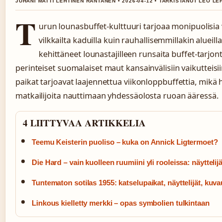
JUHANI MATTI LEHTINEN RANTANEN • 2026-04-12 • TARKISTANUT LEO LE
T
urun lounasbuffet-kulttuuri tarjoaa monipuolisia
vilkkailta kaduilla kuin rauhallisemmillakin alueill
kehittäneet lounastajilleen runsaita buffet-tarjont
perinteiset suomalaiset maut kansainvälisiin vaikutteisii
paikat tarjoavat laajennettua viikonloppbuffettia, mikä h
matkailijoita nauttimaan yhdessäolosta ruoan ääressä.
4 LIITTYVAA ARTIKKELIA
Teemu Keisterin puoliso – kuka on Annick Ligtermoet?
Die Hard – vain kuolleen ruumiini yli rooleissa: näyttelijä
Tuntematon sotilas 1955: katselupaikat, näyttelijät, kuv
Linkous kielletty merkki – opas symbolien tulkintaan