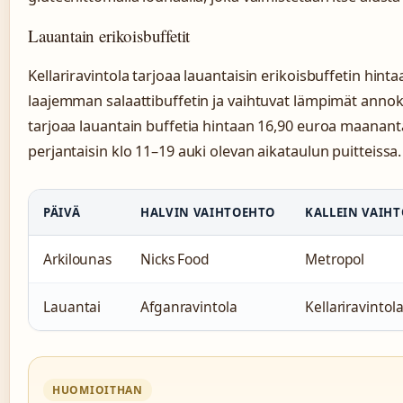
Lauantain erikoisbuffetit
Kellariravintola tarjoaa lauantaisin erikoisbuffetin hint
laajemman salaattibuffetin ja vaihtuvat lämpimät anno
tarjoaa lauantain buffetia hintaan 16,90 euroa maanantai
perjantaisin klo 11–19 auki olevan aikataulun puitteissa.
PÄIVÄ
HALVIN VAIHTOEHTO
KALLEIN VAIH
Arkilounas
Nicks Food
Metropol
Lauantai
Afganravintola
Kellariravintol
HUOMIOITHAN