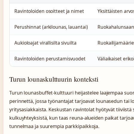
Ravintoloiden osoitteet ja nimet
Yksittäisten arv
Perushinnat (arkilounas, lauantai)
Ruokahalunsaant
Aukioloajat virallisilta sivuilta
Ruokailijamäärie
Ravintoloiden perustamisvuodet
Väliaikaiset erik
Turun lounaskulttuurin konteksti
Turun lounasbuffet-kulttuuri heijastelee laajempaa su
perinnettä, jossa työnantajat tarjoavat lounasedun tai lo
yritysasiakkaista. Keskustan ravintolat hyötyvät tiiviistä s
kulkuyhteyksistä, kun taas reuna-alueiden paikat tarj
tunnelmaa ja suurempia parkkipaikkoja.