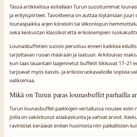
Tässä artikkelissa esitellään Turun suosituimmat lounas
ja erityispiirteet. Tavoitteena on auttaa löytämään juu
lounaspaikka arjen kiireisiin tai viikonlopun hemmotte
sekä keskustan klassikot että erikoisempien ruokakultt
Lounasbuffetien suosio perustuu ennen kaikkea edulli
tarjottavan ruoan määrään ja laatuun. Arkilounas maksaa
kun taas lauantain laajennetut buffetit liikkuvat 17–21 eu
tarjoavat myös kasvis- ja erikoisruokavalioille sopivia v
valikoimaa.
Mikä on Turun paras lounasbuffet parhailla ar
Turun lounasbuffet-paikkojen vertailussa nousee esiin 
joilla on vakiintunut asiakaskunta ja vahvat arviot. Kesku
ravintolat keräävät eniten huomiota niin paikallisten ku