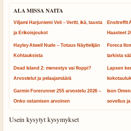
ALA MISSA NAITA
Viljami Harjuniemi Veli – Vertti, ikä, tausta
Ensitreffit 
ja Erikoisjoukot
Haasteet 2
Hayley Atwell Nude – Totuus Näyttelijän
Foreca Ilo
Kohtauksista
tarkista sä
Dead Island 2: menestys vai floppi?
Lapsen ke
Arvostelut ja pelaajamäärä
kokotauluk
Garmin Forerunner 255 arvostelu 2026 –
Ison Omena
Onko ostamisen arvoinen
sovellus ja
Usein kysytyt kysymykset