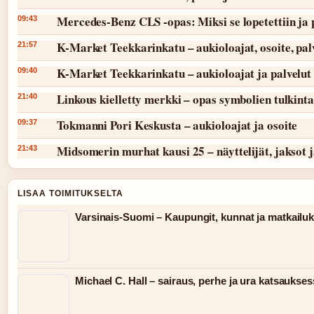
Mercedes-Benz CLS -opas: Miksi se lopetettiin ja 
09:43
K-Market Teekkarinkatu – aukioloajat, osoite, pal
21:57
K-Market Teekkarinkatu – aukioloajat ja palvelut
09:40
Linkous kielletty merkki – opas symbolien tulkint
21:40
Tokmanni Pori Keskusta – aukioloajat ja osoite
09:37
Midsomerin murhat kausi 25 – näyttelijät, jaksot 
21:43
LISAA TOIMITUKSELTA
Varsinais-Suomi – Kaupungit, kunnat ja matkailu
Michael C. Hall – sairaus, perhe ja ura katsaukse