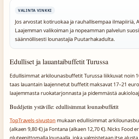
VALINTA VINKKI
Jos arvostat kotiruokaa ja rauhallisempaa ilmapiiriä, 
Laajemman valikoiman ja nopeamman palvelun suosi
säännöllisesti lounastajia Puutarhakadulta.
Edulliset ja lauantaibuffetit Turussa
Edullisimmat arkilounasbuffetit Turussa liikkuvat noin 
taas lauantain laajennetut buffetit maksavat 17–21 euro
laajemmasta ruokatarjonnasta ja pidemmästä aukioloaja
Buddjetin ystäville: edullisimmat lounasbuffetit
TopTravels-sivuston
mukaan edullisimmat arkilounasbuf
(alkaen 9,80 €) ja Fontana (alkaen 12,70 €). Nicks Food er
gluteenittomalla lounaalla, joka valmistetaan itse alusta