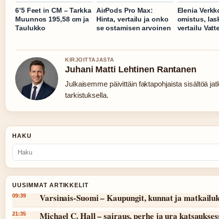
6’5 Feet in CM – Tarkka
AirPods Pro Max:
Elenia Verkk
Muunnos 195,58 cm ja
Hinta, vertailu ja onko
omistus, las
Taulukko
se ostamisen arvoinen
vertailu Vatte
KIRJOITTAJASTA
Juhani Matti Lehtinen Rantanen
Julkaisemme päivittäin faktapohjaista sisältöä jatk
tarkistuksella.
HAKU
UUSIMMAT ARTIKKELIT
Varsinais-Suomi – Kaupungit, kunnat ja matkailu
09:39
Michael C. Hall – sairaus, perhe ja ura katsaukses
21:35