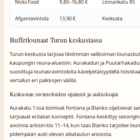
Nicks Food
9,80–16,80 €
Linnankatu 85
Afganravintola
13,90 €
Keskusta
Buffetlounaat Turun keskustassa
Turun keskusta tarjoaa tiiviimmän valikoiman lounasbuf
kaupungin reuna-alueisiin. Aurakadun ja Puutarhakadun v
suosittuja lounasravintoloita kävelyetäisyydellä toisist
vertailun eri paikkojen välillä.
Keskustan ravintoloiden sijainnit ja aukioloajat
Aurakatu 1:ssä toimivat Fontana ja Blanko sijaitsevat 
tarjoavat erilaiset konseptit. Fontana keskittyy sesongin
avoinna arkisin klo 11–14, kun taas Blanko tarjoilee lou
pidempään auki olevan aikataulun ansiosta.