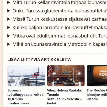
Mitä Turun Kellariravintola tarjoaa lounasbu
Onko Turussa gluteenitonta lounasbuffetia
Missä Turun keskustassa sijaitsevat parhaat
Kuinka paljon lauantain lounasbuffet maks
Mitkä ovat edullisimmat lounasbuffetit Tur
Mikä on Lounasravintola Metropolin kapasit
LISAA LIITTYVIA ARTIKKELEITA
Suomen
Vilma Helena Rantala:
The Rookie k
työttömyysaste kohosi
Tuomio
jaksojen mää
10,9 %:iin
seksuaalirikoksesta –
katselu
maaliskuussa
tiedot