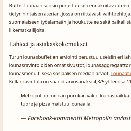
Buffet-lounaan suosio perustuu sen ennakoitavuuteen: 
tietyn hintaisen aterian, jossa on riittävästi vaihtoehtoj
suomalaiseen työelämään ja houkuttelee sekä paikallisi
liikematkailijoita.
Lähteet ja asiakaskokemukset
Turun lounasbuffetien arviointi perustuu useisiin eri lä
lounasravintoloiden omat sivustot, lounasaggregaattori
lounasmenu.fi sekä sosiaalisen median arviot.
Lounaat.
Kellariravintola on saanut arvosanaksi 4,3/5 yhteensä 11
Metropol on meidän porukan vakio lounaspaikka. S
tuore ja pizza maistuu lounaalla!
— Facebook-kommentti Metropolin arvios