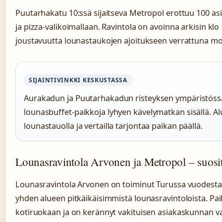
Puutarhakatu 10:ssä sijaitseva Metropol erottuu 100 asiak
ja pizza-valikoimallaan. Ravintola on avoinna arkisin kl
joustavuutta lounastaukojen ajoitukseen verrattuna monii
SIJAINTIVINKKI KESKUSTASSA
Aurakadun ja Puutarhakadun risteyksen ympäristössä 
lounasbuffet-paikkoja lyhyen kävelymatkan sisällä. Al
lounastauolla ja vertailla tarjontaa paikan päällä.
Lounasravintola Arvonen ja Metropol – suosit
Lounasravintola Arvonen on toiminut Turussa vuodesta 2
yhden alueen pitkäikäisimmistä lounasravintoloista. Pai
kotiruokaan ja on kerännyt vakituisen asiakaskunnan v