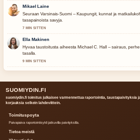
Mikael Laine
Seuraan Varsinais-Suomi – Kaupungit, kunnat ja matkailukoht
tasapainoista savyja.
7 MIN SITTEN
Ella Makinen
Hyvaa taustoitusta aiheesta Michael C. Hall – sairaus, perhe
tasalla.
9 MIN SITTEN
SUOMIYDIN.FI
suomiydin.fi toimitus julkaisee varmennettua raportointia, taustapaivityksia j
korjauksia selkein lahdeviittein.
Toimituspoyta
Paivapaiva raportointisykli jatkuvilla paivityksilla.
Tietoa meistä