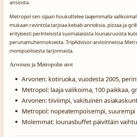
ansiosta.
Metropol sen sijaan houkuttelee laajemmalla valikoimal
mukaan ravintola tarjoaa kebab-annoksia, pizzaa ja grill
erityisesti perinteisistä suomalaisista lounasruoista kute
perunamuhennoksesta. TripAdvisor-arvioinneissa Metro
monipuolisesta tarjonnasta.
Arvoisen ja Metropolin erot
Arvonen: kotiruoka, vuodesta 2005, peri
Metropol: laaja valikoima, 100 paikkaa, gril
Arvonen: tiiviimpi, vakituinen asiakaskun
Metropol: nopeatempoisempi, suurempi k
Molemmat: lounasbuffet päivittäin vaihtuv