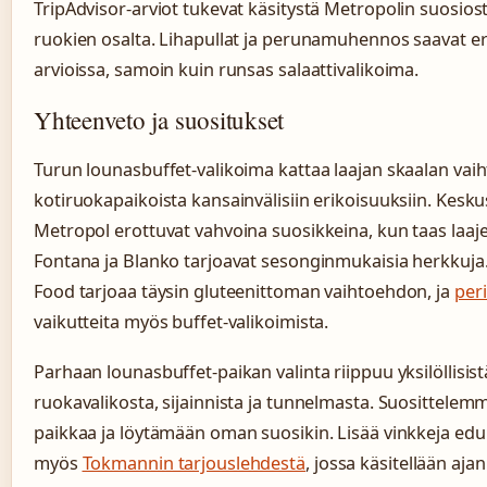
TripAdvisor-arviot tukevat käsitystä Metropolin suosios
ruokien osalta. Lihapullat ja perunamuhennos saavat er
arvioissa, samoin kuin runsas salaattivalikoima.
Yhteenveto ja suositukset
Turun lounasbuffet-valikoima kattaa laajan skaalan vaih
kotiruokapaikoista kansainvälisiin erikoisuuksiin. Keskus
Metropol erottuvat vahvoina suosikkeina, kun taas laaj
Fontana ja Blanko tarjoavat sesonginmukaisia herkkuja. 
Food tarjoaa täysin gluteenittoman vaihtoehdon, ja
peri
vaikutteita myös buffet-valikoimista.
Parhaan lounasbuffet-paikan valinta riippuu yksilöllisis
ruokavalikosta, sijainnista ja tunnelmasta. Suosittel
paikkaa ja löytämään oman suosikin. Lisää vinkkeja edull
myös
Tokmannin tarjouslehdestä
, jossa käsitellään aja