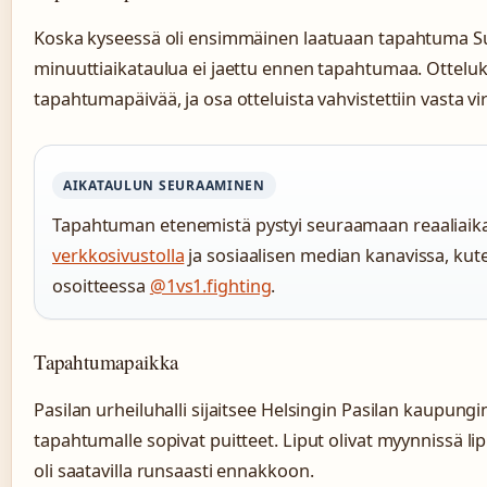
Koska kyseessä oli ensimmäinen laatuaan tapahtuma Su
minuuttiaikataulua ei jaettu ennen tapahtumaa. Ottelukor
tapahtumapäivää, ja osa otteluista vahvistettiin vasta viral
AIKATAULUN SEURAAMINEN
Tapahtuman etenemistä pystyi seuraamaan reaaliaika
verkkosivustolla
ja sosiaalisen median kanavissa, ku
osoitteessa
@1vs1.fighting
.
Tapahtumapaikka
Pasilan urheiluhalli sijaitsee Helsingin Pasilan kaupungin
tapahtumalle sopivat puitteet. Liput olivat myynnissä lipp
oli saatavilla runsaasti ennakkoon.