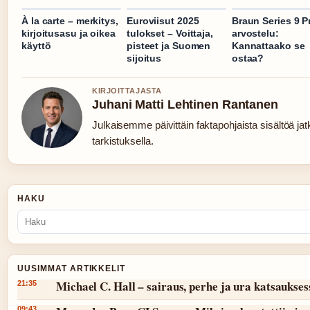
À la carte – merkitys,
Euroviisut 2025
Braun Series 9 P
kirjoitusasu ja oikea
tulokset – Voittaja,
arvostelu:
käyttö
pisteet ja Suomen
Kannattaako se
sijoitus
ostaa?
KIRJOITTAJASTA
Juhani Matti Lehtinen Rantanen
Julkaisemme päivittäin faktapohjaista sisältöä jatk
tarkistuksella.
HAKU
UUSIMMAT ARTIKKELIT
Michael C. Hall – sairaus, perhe ja ura katsaukses
21:35
09:43