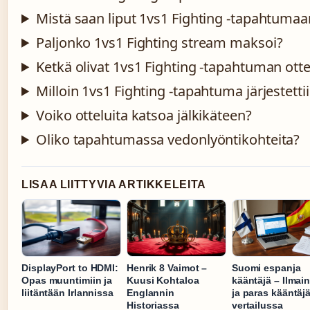
Mistä saan liput 1vs1 Fighting -tapahtumaa
Paljonko 1vs1 Fighting stream maksoi?
Ketkä olivat 1vs1 Fighting -tapahtuman ottel
Milloin 1vs1 Fighting -tapahtuma järjestetti
Voiko otteluita katsoa jälkikäteen?
Oliko tapahtumassa vedonlyöntikohteita?
LISAA LIITTYVIA ARTIKKELEITA
DisplayPort to HDMI:
Henrik 8 Vaimot –
Suomi espanja
Opas muuntimiin ja
Kuusi Kohtaloa
kääntäjä – Ilmai
liitäntään Irlannissa
Englannin
ja paras kääntäj
Historiassa
vertailussa