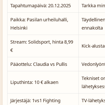
Tapahtumapäivä: 20.12.2025
Tarkka min
Paikka: Pasilan urheiluhalli,
Täydellinen
Helsinki
ennakolta
Stream: Solidsport, hinta 8,99
Kick-alust
€
Pääottelu: Claudia vs Pullis
Vedonlyönt
Tekniset o
Liputhinta: 10 € alkaen
lähetykses
Järjestäjä: 1vs1 Fighting
TV-lähetyk