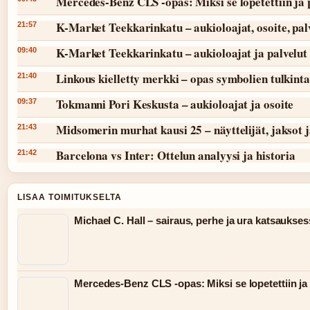
Mercedes-Benz CLS -opas: Miksi se lopetettiin ja 
K-Market Teekkarinkatu – aukioloajat, osoite, pal
21:57
K-Market Teekkarinkatu – aukioloajat ja palvelut
09:40
Linkous kielletty merkki – opas symbolien tulkint
21:40
Tokmanni Pori Keskusta – aukioloajat ja osoite
09:37
Midsomerin murhat kausi 25 – näyttelijät, jaksot 
21:43
Barcelona vs Inter: Ottelun analyysi ja historia
21:42
LISAA TOIMITUKSELTA
Michael C. Hall – sairaus, perhe ja ura katsaukse
Mercedes-Benz CLS -opas: Miksi se lopetettiin ja 