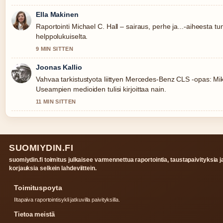
Ella Makinen
Raportointi Michael C. Hall – sairaus, perhe ja...-aiheesta tun
helppolukuiselta.
9 MIN SITTEN
Joonas Kallio
Vahvaa tarkistustyota liittyen Mercedes-Benz CLS -opas: Miksi 
Useampien medioiden tulisi kirjoittaa nain.
11 MIN SITTEN
SUOMIYDIN.FI
suomiydin.fi toimitus julkaisee varmennettua raportointia, taustapaivityksia j
korjauksia selkein lahdeviittein.
Toimituspoyta
Iltapaiva raportointisykli jatkuvilla paivityksilla.
Tietoa meistä