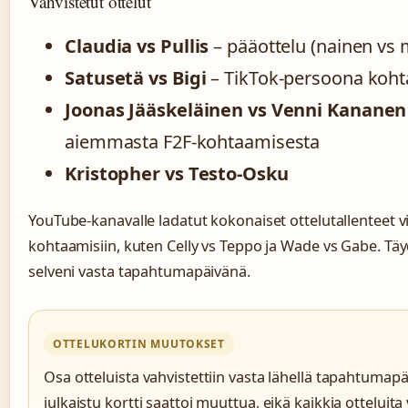
Vahvistetut ottelut
Claudia vs Pullis
– pääottelu (nainen vs 
Satusetä vs Bigi
– TikTok-persoona koht
Joonas Jääskeläinen vs Venni Kananen
aiemmasta F2F-kohtaamisesta
Kristopher vs Testo-Osku
YouTube-kanavalle ladatut kokonaiset ottelutallenteet v
kohtaamisiin, kuten Celly vs Teppo ja Wade vs Gabe. Täyd
selveni vasta tapahtumapäivänä.
OTTELUKORTIN MUUTOKSET
Osa otteluista vahvistettiin vasta lähellä tapahtuma
julkaistu kortti saattoi muuttua, eikä kaikkia otteluit