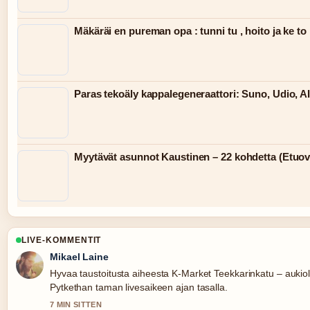
Mäkäräi en pureman opa : tunni tu , hoito ja ke to
Paras tekoäly kappalegeneraattori: Suno, Udio, A
Myytävät asunnot Kaustinen – 22 kohdetta (Etuovi
LIVE-KOMMENTIT
Mikael Laine
Hyvaa taustoitusta aiheesta K-Market Teekkarinkatu – aukiolo
Pytkethan taman livesaikeen ajan tasalla.
7 MIN SITTEN