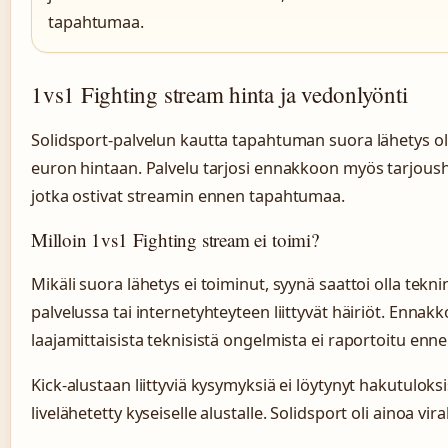
tapahtumaa.
1vs1 Fighting stream hinta ja vedonlyönti
Solidsport-palvelun kautta tapahtuman suora lähetys oli
euron hintaan. Palvelu tarjosi ennakkoon myös tarjoushin
jotka ostivat streamin ennen tapahtumaa.
Milloin 1vs1 Fighting stream ei toimi?
Mikäli suora lähetys ei toiminut, syynä saattoi olla tek
palvelussa tai internetyhteyteen liittyvät häiriöt. Ennak
laajamittaisista teknisistä ongelmista ei raportoitu en
Kick-alustaan liittyviä kysymyksiä ei löytynyt hakutulok
livelähetetty kyseiselle alustalle. Solidsport oli ainoa vir