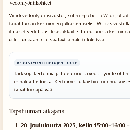
Vedonlyöntikohteet
Viihdevedonlyöntisivustot, kuten Epicbet ja Wildz, olivat 
tapahtuman kertoimien julkaisemiseksi. Wildz-sivustolla
ilmaiset vedot uusille asiakkaille. Toteutuneita kertoimi
ei kuitenkaan ollut saatavilla hakutuloksissa.
VEDONLYÖNTITIETOJEN PUUTE
Tarkkoja kertoimia ja toteutuneita vedonlyöntikohteita
ennakkotiedoissa. Kertoimet julkaistiin todennäköisest
tapahtumapäivää.
Tapahtuman aikajana
20. joulukuuta 2025, kello 15:00–16:00
–