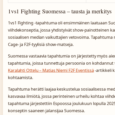
1vs1 Fighting Suomessa – tausta ja merkitys
1vs1 Fighting -tapahtuma oli ensimmäinen laatuaan Suo
viihdekonseptia, jossa yhdistyivät show-painotteinen ka
sosiaalisen median vaikuttajien vetovoima. Tapahtuma m
Cage- ja F2F-tyylisiä show-matseja.
Suomessa vastaavia tapahtumia on järjestetty myös aie
tapahtumia, joissa tunnettuja persoonia on kohdannut
Karalahti Ottelu – Matias Niemi F2F Eventissä
-artikkeli k
kohtaamista.
Tapahtuma herätti laajaa keskustelua sosiaalisessa media
kasvavaa ilmiötä, jossa perinteinen urheilu kohtaa viih
tapahtuma järjestettiin Espoossa joulukuun lopulla 2025
konseptin saaneen jalansijaa Suomessa.