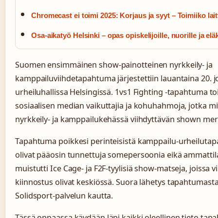
Chromecast ei toimi 2025: Korjaus ja syyt – Toimiiko lait
Osa-aikatyö Helsinki – opas opiskelijoille, nuorille ja eläk
Suomen ensimmäinen show-painotteinen nyrkkeily- ja
kamppailuviihdetapahtuma järjestettiin lauantaina 20. 
urheiluhallissa Helsingissä. 1vs1 Fighting -tapahtuma to
sosiaalisen median vaikuttajia ja kohuhahmoja, jotka mit
nyrkkeily- ja kamppailukehässä viihdyttävän shown mer
Tapahtuma poikkesi perinteisistä kamppailu-urheilutapaht
olivat pääosin tunnettuja somepersoonia eikä ammattilai
muistutti Ice Cage- ja F2F-tyylisiä show-matseja, joissa v
kiinnostus olivat keskiössä. Suora lähetys tapahtumasta 
Solidsport-palvelun kautta.
Tässä oppaassa käydään läpi kaikki oleellinen tieto tap