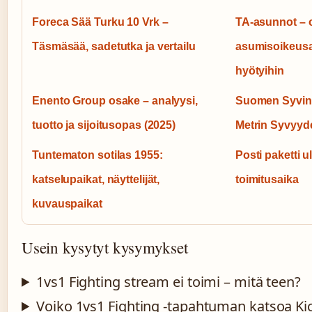
Foreca Sää Turku 10 Vrk –
TA-asunnot – 
Täsmäsää, sadetutka ja vertailu
asumisoikeus
hyötyihin
Enento Group osake – analyysi,
Suomen Syvin 
tuotto ja sijoitusopas (2025)
Metrin Syvyyde
Tuntematon sotilas 1955:
Posti paketti u
katselupaikat, näyttelijät,
toimitusaika
kuvauspaikat
Usein kysytyt kysymykset
1vs1 Fighting stream ei toimi – mitä teen?
Voiko 1vs1 Fighting -tapahtuman katsoa Kic