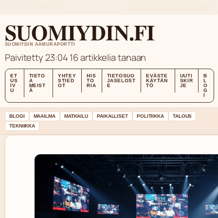
SAT, AUG 8
ILTAPAIVA
SUOMI
TIETOA MEISTÄ
YHTEYSTIEDOT
HISTORIA
SUOMIYDIN.FI
SUOMIYDIN AAMURAPORTTI
Paivitetty 23:04
16 artikkelia tanaan
ET
TIETO
YHTEY
HIS
TIETOSUO
EVÄSTE
UUTI
B
US
A
STIED
TO
JASELOST
KÄYTÄN
SKIR
L
IV
MEIST
OT
RIA
E
TÖ
JE
O
U
Ä
G
I
BLOGI
MAAILMA
MATKAILU
PAIKALLISET
POLITIIKKA
TALOUS
TEKNIIKKA