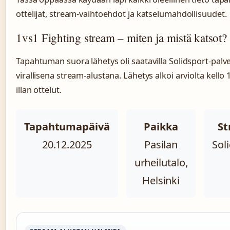
ottelijat, stream-vaihtoehdot ja katselumahdollisuudet.
1vs1 Fighting stream – miten ja mistä katsot?
Tapahtuman suora lähetys oli saatavilla Solidsport-palve
virallisena stream-alustana. Lähetys alkoi arviolta kello 
illan ottelut.
Tapahtumapäivä
Paikka
St
20.12.2025
Pasilan
Sol
urheilutalo,
Helsinki