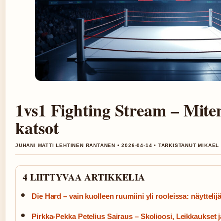
1vs1 Fighting Stream – Miten
katsot
JUHANI MATTI LEHTINEN RANTANEN • 2026-04-14 • TARKISTANUT MIKAEL
4 LIITTYVAA ARTIKKELIA
Die Hard – vain kuolleen ruumiini yli rooleissa: näyttelijä
Pirkka-Pekka Petelius Sairaus – Skolioosi, Leikkaukset j