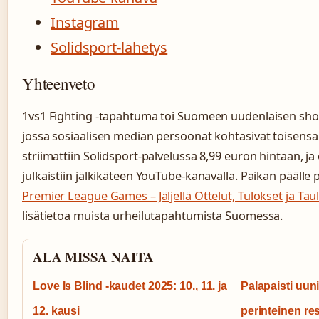
Instagram
Solidsport-lähetys
Yhteenveto
1vs1 Fighting -tapahtuma toi Suomeen uudenlaisen sh
jossa sosiaalisen median persoonat kohtasivat toisens
striimattiin Solidsport-palvelussa 8,99 euron hintaan, ja 
julkaistiin jälkikäteen YouTube-kanavalla. Paikan päälle 
Premier League Games – Jäljellä Ottelut, Tulokset ja Ta
lisätietoa muista urheilutapahtumista Suomessa.
ALA MISSA NAITA
Love Is Blind -kaudet 2025: 10., 11. ja
Palapaisti uun
12. kausi
perinteinen re