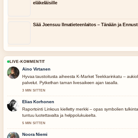
eläkeläisille
Sää Joensuu Ilmatieteenlaitos – Tänään ja Ennus
LIVE-KOMMENTIT
Aino Virtanen
Hyvaa taustoitusta aiheesta K-Market Teekkarinkatu – aukiol
palvelut. Pytkethan taman livesaikeen ajan tasalla.
3 MIN SITTEN
Elias Korhonen
Raportointi Linkous kielletty merkki – opas symbolien tulkin
tuntuu luotettavalta ja helppolukuiselta.
5 MIN SITTEN
Noora Niemi