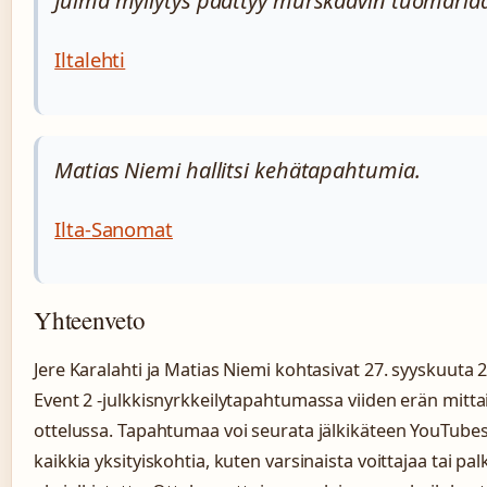
Julma myllytys päättyy murskaavin tuomariä
Iltalehti
Matias Niemi hallitsi kehätapahtumia.
Ilta-Sanomat
Yhteenveto
Jere Karalahti ja Matias Niemi kohtasivat 27. syyskuuta 
Event 2 -julkkisnyrkkeilytapahtumassa viiden erän mitta
ottelussa. Tapahtumaa voi seurata jälkikäteen YouTubes
kaikkia yksityiskohtia, kuten varsinaista voittajaa tai palk