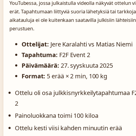
YouTubessa, jossa julkaistulla videolla näkyvät ottelun v
erät. Tapahtumaan liittyviä suoria lähetyksiä tai tarkkoj
aikatauluja ei ole kuitenkaan saatavilla julkisiin lähteisiin
perustuen.
Ottelijat:
Jere Karalahti vs Matias Niemi
Tapahtuma:
F2F Event 2
Päivämäärä:
27. syyskuuta 2025
Format:
5 erää × 2 min, 100 kg
Ottelu oli osa julkkisnyrkkeilytapahtumaa F
2
Painoluokkana toimi 100 kiloa
Ottelu kesti viisi kahden minuutin erää