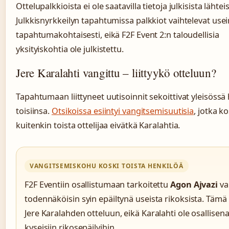
Ottelupalkkioista ei ole saatavilla tietoja julkisista lähteis
Julkkisnyrkkeilyn tapahtumissa palkkiot vaihtelevat usei
tapahtumakohtaisesti, eikä F2F Event 2:n taloudellisia
yksityiskohtia ole julkistettu.
Jere Karalahti vangittu – liittyykö otteluun?
Tapahtumaan liittyneet uutisoinnit sekoittivat yleisössä 
toisiinsa.
Otsikoissa esiintyi vangitsemisuutisia
, jotka k
kuitenkin toista ottelijaa eivätkä Karalahtia.
VANGITSEMISKOHU KOSKI TOISTA HENKILÖÄ
F2F Eventiin osallistumaan tarkoitettu
Agon Ajvazi
va
todennäköisin syin epäiltynä useista rikoksista. Tämä ei
Jere Karalahden otteluun, eikä Karalahti ole osallisen
kyseisiin rikosepäilyihin.