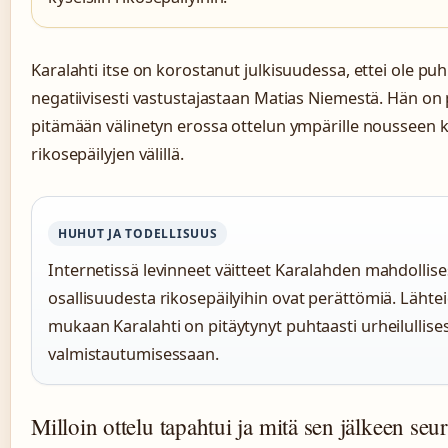
Karalahti itse on korostanut julkisuudessa, ettei ole pu
negatiivisesti vastustajastaan Matias Niemestä. Hän on 
pitämään välinetyn erossa ottelun ympärille nousseen 
rikosepäilyjen välillä.
HUHUT JA TODELLISUUS
Internetissä levinneet väitteet Karalahden mahdollise
osallisuudesta rikosepäilyihin ovat perättömiä. Lähte
mukaan Karalahti on pitäytynyt puhtaasti urheilullise
valmistautumisessaan.
Milloin ottelu tapahtui ja mitä sen jälkeen seur