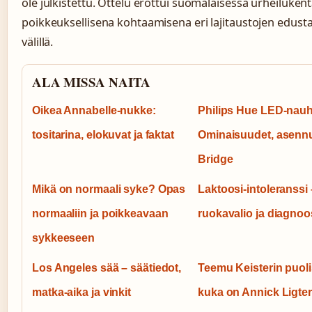
ole julkistettu. Ottelu erottui suomalaisessa urheiluken
poikkeuksellisena kohtaamisena eri lajitaustojen edusta
välillä.
ALA MISSA NAITA
Oikea Annabelle-nukke:
Philips Hue LED-nauh
tositarina, elokuvat ja faktat
Ominaisuudet, asennu
Bridge
Mikä on normaali syke? Opas
Laktoosi-intoleranssi –
normaaliin ja poikkeavaan
ruokavalio ja diagnoo
sykkeeseen
Los Angeles sää – säätiedot,
Teemu Keisterin puoli
matka-aika ja vinkit
kuka on Annick Ligte