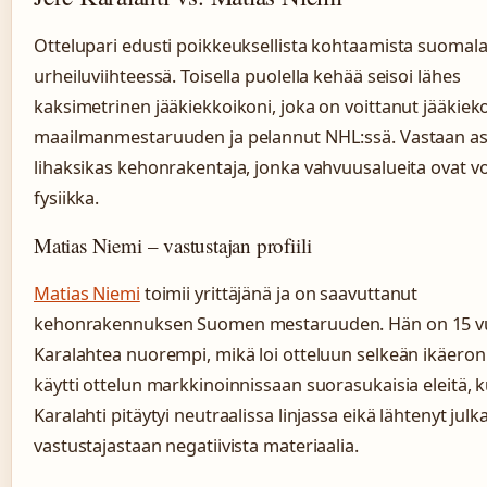
Ottelupari edusti poikkeuksellista kohtaamista suomala
urheiluviihteessä. Toisella puolella kehää seisoi lähes
kaksimetrinen jääkiekkoikoni, joka on voittanut jääkiek
maailmanmestaruuden ja pelannut NHL:ssä. Vastaan as
lihaksikas kehonrakentaja, jonka vahvuusalueita ovat v
fysiikka.
Matias Niemi – vastustajan profiili
Matias Niemi
toimii yrittäjänä ja on saavuttanut
kehonrakennuksen Suomen mestaruuden. Hän on 15 v
Karalahtea nuorempi, mikä loi otteluun selkeän ikäeron
käytti ottelun markkinoinnissaan suorasukaisia eleitä, 
Karalahti pitäytyi neutraalissa linjassa eikä lähtenyt ju
vastustajastaan negatiivista materiaalia.