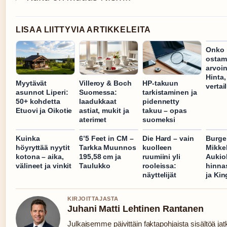
LISAA LIITTYVIA ARTIKKELEITA
Onko 
ostam
arvoi
Hinta,
Myytävät
Villeroy & Boch
HP-takuun
vertai
asunnot Liperi:
Suomessa:
tarkistaminen ja
50+ kohdetta
laadukkaat
pidennetty
Etuovi ja Oikotie
astiat, mukit ja
takuu – opas
aterimet
suomeksi
Kuinka
6’5 Feet in CM –
Die Hard – vain
Burge
höyryttää nyytit
Tarkka Muunnos
kuolleen
Mikkel
kotona – aika,
195,58 cm ja
ruumiini yli
Aukiol
välineet ja vinkit
Taulukko
rooleissa:
hinna
näyttelijät
ja Kin
KIRJOITTAJASTA
Juhani Matti Lehtinen Rantanen
Julkaisemme päivittäin faktapohjaista sisältöä jat