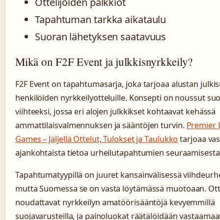
Ottelijoiden palkkiot
Tapahtuman tarkka aikataulu
Suoran lähetyksen saatavuus
Mikä on F2F Event ja julkkisnyrkkeily?
F2F Event on tapahtumasarja, joka tarjoaa alustan julk
henkilöiden nyrkkeilyotteluille. Konsepti on noussut suo
viihteeksi, jossa eri alojen julkkikset kohtaavat kehässä
ammattilaisvalmennuksen ja sääntöjen turvin.
Premier 
Games – Jäljellä Ottelut, Tulokset ja Taulukko
tarjoaa va
ajankohtaista tietoa urheilutapahtumien seuraamisesta
Tapahtumatyypillä on juuret kansainvälisessä viihdeurhe
mutta Suomessa se on vasta löytämässä muotoaan. Ott
noudattavat nyrkkeilyn amatöörisääntöjä kevyemmillä
suojavarusteilla, ja painoluokat räätälöidään vastaama