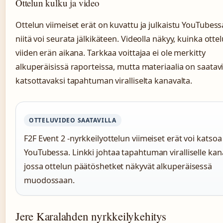
Ottelun kulku ja video
Ottelun viimeiset erät on kuvattu ja julkaistu YouTubess
niitä voi seurata jälkikäteen. Videolla näkyy, kuinka otte
viiden erän aikana. Tarkkaa voittajaa ei ole merkitty
alkuperäisissä raporteissa, mutta materiaalia on saatavi
katsottavaksi tapahtuman viralliselta kanavalta.
OTTELUVIDEO SAATAVILLA
F2F Event 2 -nyrkkeilyottelun viimeiset erät voi katsoa
YouTubessa. Linkki johtaa tapahtuman viralliselle kana
jossa ottelun päätöshetket näkyvät alkuperäisessä
muodossaan.
Jere Karalahden nyrkkeilykehitys