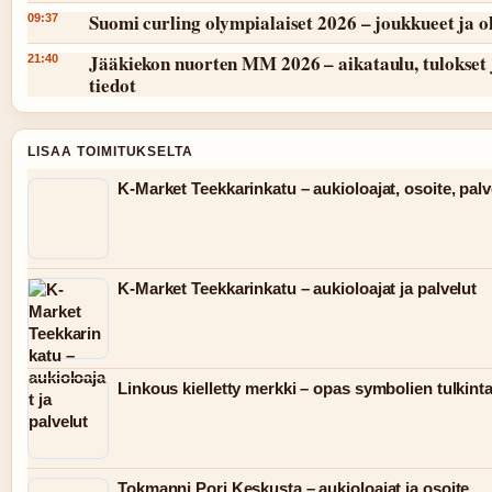
Suomi curling olympialaiset 2026 – joukkueet ja 
09:37
Jääkiekon nuorten MM 2026 – aikataulu, tulokset 
21:40
tiedot
LISAA TOIMITUKSELTA
K-Market Teekkarinkatu – aukioloajat, osoite, palv
K-Market Teekkarinkatu – aukioloajat ja palvelut
Linkous kielletty merkki – opas symbolien tulkint
Tokmanni Pori Keskusta – aukioloajat ja osoite