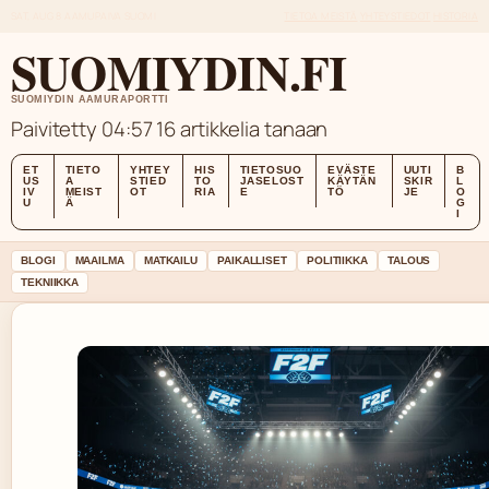
SAT, AUG 8
AAMUPAIVA
SUOMI
TIETOA MEISTÄ
YHTEYSTIEDOT
HISTORIA
SUOMIYDIN.FI
SUOMIYDIN AAMURAPORTTI
Paivitetty 04:57
16 artikkelia tanaan
ET
TIETO
YHTEY
HIS
TIETOSUO
EVÄSTE
UUTI
B
US
A
STIED
TO
JASELOST
KÄYTÄN
SKIR
L
IV
MEIST
OT
RIA
E
TÖ
JE
O
U
Ä
G
I
BLOGI
MAAILMA
MATKAILU
PAIKALLISET
POLITIIKKA
TALOUS
TEKNIIKKA