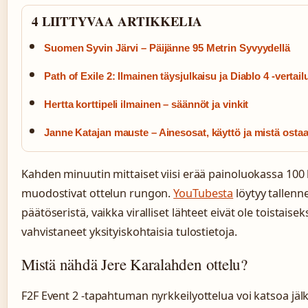
4 LIITTYVAA ARTIKKELIA
Suomen Syvin Järvi – Päijänne 95 Metrin Syvyydellä
Path of Exile 2: Ilmainen täysjulkaisu ja Diablo 4 -vertail
Hertta korttipeli ilmainen – säännöt ja vinkit
Janne Katajan mauste – Ainesosat, käyttö ja mistä osta
Kahden minuutin mittaiset viisi erää painoluokassa 100 
muodostivat ottelun rungon.
YouTubesta
löytyy tallenn
päätöseristä, vaikka viralliset lähteet eivät ole toistaisek
vahvistaneet yksityiskohtaisia tulostietoja.
Mistä nähdä Jere Karalahden ottelu?
F2F Event 2 -tapahtuman nyrkkeilyottelua voi katsoa jäl