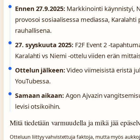
Ennen 27.9.2025:
Markkinointi käynnistyi, 
provosoi sosiaalisessa mediassa, Karalahti 
rauhallisena.
27. syyskuuta 2025:
F2F Event 2 -tapahtum
Karalahti vs Niemi -ottelu viiden erän mittai
Ottelun jälkeen:
Video viimeisistä eristä jul
YouTubessa.
Samaan aikaan:
Agon Ajvazin vangitsemis
levisi otsikoihin.
Mitä tiedetään varmuudella ja mikä jää epäsel
Otteluun liittyy vahvistettuja faktoja, mutta myös aukkoj