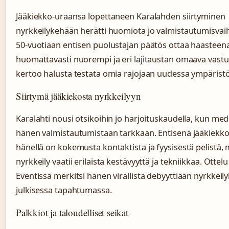
Jääkiekko-uraansa lopettaneen Karalahden siirtyminen
nyrkkeilykehään herätti huomiota jo valmistautumisvai
50-vuotiaan entisen puolustajan päätös ottaa haasteen
huomattavasti nuorempi ja eri lajitaustan omaava vastu
kertoo halusta testata omia rajojaan uudessa ympärist
Siirtymä jääkiekosta nyrkkeilyyn
Karalahti nousi otsikoihin jo harjoituskaudella, kun med
hänen valmistautumistaan tarkkaan. Entisenä jääkiekkoi
hänellä on kokemusta kontaktista ja fyysisestä pelistä,
nyrkkeily vaatii erilaista kestävyyttä ja tekniikkaa. Ottelu
Eventissä merkitsi hänen virallista debyyttiään nyrkkei
julkisessa tapahtumassa.
Palkkiot ja taloudelliset seikat