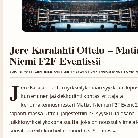
Jere Karalahti Ottelu – Mati
Niemi F2F Eventissä
JUHANI MATTI LEHTINEN RANTANEN • 2026-04-04 • TARKISTANUT SOFIA N
J
ere Karalahti astui nyrkkeilykehään syyskuun lopu
kun entinen jääkiekkotähti kohtasi yrittäjä ja
kehonrakennusmestari Matias Niemen F2F Event 2
tapahtumassa. Ottelu järjestettiin 27. syyskuuta osana
julkkisnyrkkeilykokonaisuutta, joka on noussut viime ai
suosituksi viihdeurheilun muodoksi Suomessa.