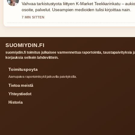
Vahvaa tarkistustyota liittyen K-Market Teekkarinkatu – aukio
osoite, palvelut. Useampien medioiden tulisi kirjoittaa nain.
7 MIN SITTEN
SUOMIYDIN.FI
suomiydin.fi toimitus julkaisee varmennettua raportointia, taustapaivityksia j
korjauksia selkein lahdeviittein.
Toimituspoyta
Aamupaiva raportointisykli jatkuvilla paivityksilla.
Tietoa meistä
Yhteystiedot
Historia