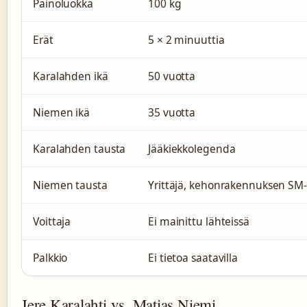
Painoluokka
100 kg
Erät
5 × 2 minuuttia
Karalahden ikä
50 vuotta
Niemen ikä
35 vuotta
Karalahden tausta
Jääkiekkolegenda
Niemen tausta
Yrittäjä, kehonrakennuksen SM
Voittaja
Ei mainittu lähteissä
Palkkio
Ei tietoa saatavilla
Jere Karalahti vs. Matias Niemi