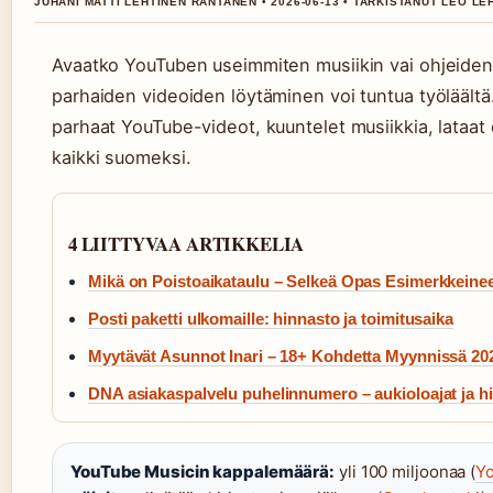
JUHANI MATTI LEHTINEN RANTANEN • 2026-06-13 • TARKISTANUT LEO LE
Avaatko YouTuben useimmiten musiikin vai ohjeiden vu
parhaiden videoiden löytäminen voi tuntua työläält
parhaat YouTube-videot, kuuntelet musiikkia, lataat 
kaikki suomeksi.
4 LIITTYVAA ARTIKKELIA
Mikä on Poistoaikataulu – Selkeä Opas Esimerkkeine
Posti paketti ulkomaille: hinnasto ja toimitusaika
Myytävät Asunnot Inari – 18+ Kohdetta Myynnissä 20
DNA asiakaspalvelu puhelinnumero – aukioloajat ja h
YouTube Musicin kappalemäärä:
yli 100 miljoonaa (
Y