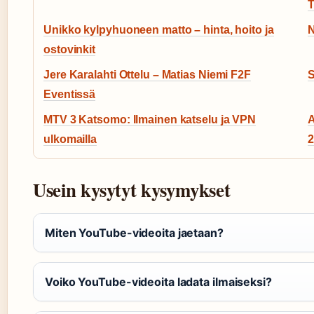
T
Unikko kylpyhuoneen matto – hinta, hoito ja
N
ostovinkit
Jere Karalahti Ottelu – Matias Niemi F2F
S
Eventissä
MTV 3 Katsomo: Ilmainen katselu ja VPN
A
ulkomailla
2
Usein kysytyt kysymykset
Miten YouTube-videoita jaetaan?
Voiko YouTube-videoita ladata ilmaiseksi?