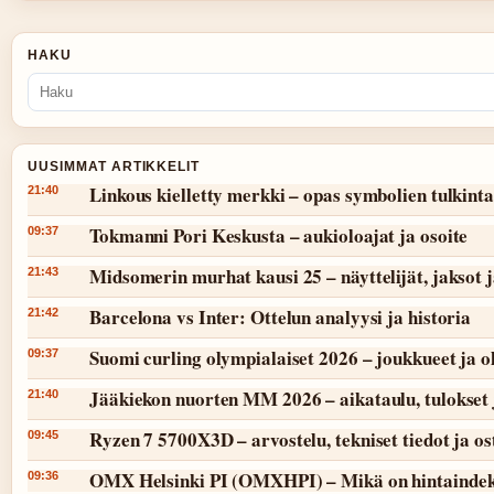
HAKU
UUSIMMAT ARTIKKELIT
Linkous kielletty merkki – opas symbolien tulkint
21:40
Tokmanni Pori Keskusta – aukioloajat ja osoite
09:37
Midsomerin murhat kausi 25 – näyttelijät, jaksot 
21:43
Barcelona vs Inter: Ottelun analyysi ja historia
21:42
Suomi curling olympialaiset 2026 – joukkueet ja 
09:37
Jääkiekon nuorten MM 2026 – aikataulu, tulokset 
21:40
Ryzen 7 5700X3D – arvostelu, tekniset tiedot ja o
09:45
OMX Helsinki PI (OMXHPI) – Mikä on hintaindek
09:36