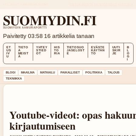
FRI, AUG 7
AAMUPAIVA
SUOMI
TIETOA MEISTÄ
YHTEYSTIEDOT
HISTORIA
SUOMIYDIN.FI
SUOMIYDIN AAMURAPORTTI
Paivitetty 03:58
16 artikkelia tanaan
ET
TIETO
YHTEY
HIS
TIETOSUO
EVÄSTE
UUTI
B
US
A
STIED
TO
JASELOST
KÄYTÄN
SKIR
L
IV
MEIST
OT
RIA
E
TÖ
JE
O
U
Ä
G
I
BLOGI
MAAILMA
MATKAILU
PAIKALLISET
POLITIIKKA
TALOUS
TEKNIIKKA
Youtube-videot: opas hakuun
kirjautumiseen