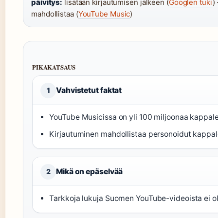
päivitys:
lisätään kirjautumisen jälkeen (
Googlen tuki
) 
mahdollistaa (
YouTube Music
)
PIKAKATSAUS
Vahvistetut faktat
1
YouTube Musicissa on yli 100 miljoonaa kappale
Kirjautuminen mahdollistaa personoidut kappa
Mikä on epäselvää
2
Tarkkoja lukuja Suomen YouTube-videoista ei ole 