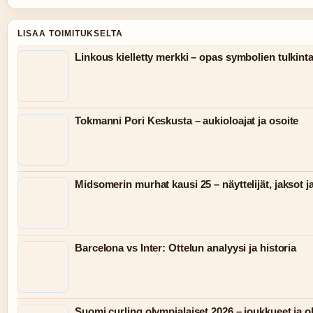
LISAA TOIMITUKSELTA
Linkous kielletty merkki – opas symbolien tulkint
Tokmanni Pori Keskusta – aukioloajat ja osoite
Midsomerin murhat kausi 25 – näyttelijät, jaksot j
Barcelona vs Inter: Ottelun analyysi ja historia
Suomi curling olympialaiset 2026 – joukkueet ja 