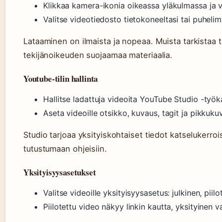
Klikkaa kamera-ikonia oikeassa yläkulmassa ja va
Valitse videotiedosto tietokoneeltasi tai puhelime
Lataaminen on ilmaista ja nopeaa. Muista tarkistaa t
tekijänoikeuden suojaamaa materiaalia.
Youtube-tilin hallinta
Hallitse ladattuja videoita YouTube Studio -työka
Aseta videoille otsikko, kuvaus, tagit ja pikkuku
Studio tarjoaa yksityiskohtaiset tiedot katselukerroi
tutustumaan ohjeisiin.
Yksityisyysasetukset
Valitse videoille yksityisyysasetus: julkinen, piilo
Piilotettu video näkyy linkin kautta, yksityinen va