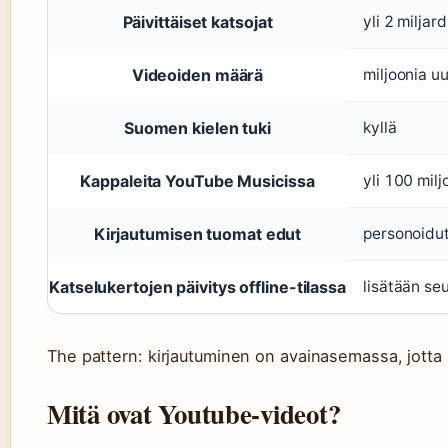
Päivittäiset katsojat
yli 2 miljar
Videoiden määrä
miljoonia u
Suomen kielen tuki
kyllä
Kappaleita YouTube Musicissa
yli 100 mil
Kirjautumisen tuomat edut
personoidut 
Katselukertojen päivitys offline-tilassa
lisätään se
The pattern: kirjautuminen on avainasemassa, jotta 
Mitä ovat Youtube-videot?