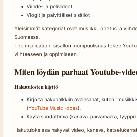
Viihde- ja pelivideot
Vlogit ja päivittäiset sisällöt
Yleisimmät kategoriat ovat musiikki, opetus ja viihde
Suomessa.
The implication: sisällön monipuolisuus tekee You
viihteeseen ja oppimiseen.
Miten löydän parhaat Youtube-vide
Hakutulosten käyttö
Kirjoita hakupalkkiin avainsanat, kuten “musiikk
(
YouTube Music -opas
).
Käytä suodattimia (kanava, päivämäärä, tyyppi)
Hakutuloksissa näkyvät video, kanava, katselukerrat 