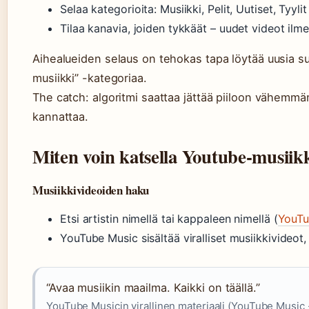
Selaa kategorioita: Musiikki, Pelit, Uutiset, Tyylit
Tilaa kanavia, joiden tykkäät – uudet videot ilmest
Aihealueiden selaus on tehokas tapa löytää uusia su
musiikki” -kategoriaa.
The catch: algoritmi saattaa jättää piiloon vähemmä
kannattaa.
Miten voin katsella Youtube-musiik
Musiikkivideoiden haku
Etsi artistin nimellä tai kappaleen nimellä (
YouTu
YouTube Music sisältää viralliset musiikkivideot, 
“Avaa musiikin maailma. Kaikki on täällä.”
YouTube Musicin virallinen materiaali (YouTube Music 