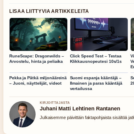
LISAA LIITTYVIA ARTIKKELEITA
RuneScape: Dragonwilds –
Click Speed Test – Testaa
V
Arvostelu, hinta ja peliaika
Klikkausnopeutesi 10s/1s
Ve
E
Pekka ja Pätkä miljonääreinä
Suomi espanja kääntäjä –
S
– Juoni, näyttelijät, videot
Ilmainen ja paras kääntäjä
2
vertailussa
KIRJOITTAJASTA
Juhani Matti Lehtinen Rantanen
Julkaisemme päivittäin faktapohjaista sisältöä jatku