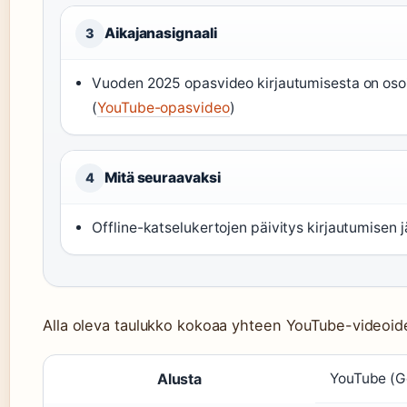
Aikajanasignaali
3
Vuoden 2025 opasvideo kirjautumisesta on osoi
(
YouTube-opasvideo
)
Mitä seuraavaksi
4
Offline-katselukertojen päivitys kirjautumisen j
Alla oleva taulukko kokoaa yhteen YouTube-videoide
YouTube-videoiden perustiedot
Alusta
YouTube (G