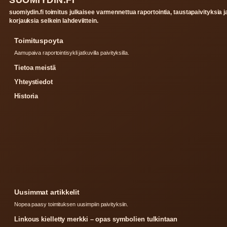
SUOMIYDIN.FI
suomiydin.fi toimitus julkaisee varmennettua raportointia, taustapaivityksia j
korjauksia selkein lahdeviittein.
Toimituspoyta
Aamupaiva raportointisykli jatkuvilla paivityksilla.
Tietoa meistä
Yhteystiedot
Historia
Uusimmat artikkelit
Nopea paasy toimituksen uusimpiin paivityksiin.
Linkous kielletty merkki – opas symbolien tulkintaan