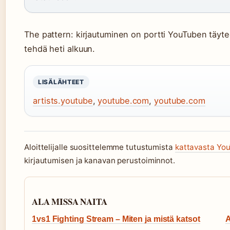
The pattern: kirjautuminen on portti YouTuben täyt
tehdä heti alkuun.
LISÄLÄHTEET
artists.youtube
,
youtube.com
,
youtube.com
Aloittelijalle suosittelemme tutustumista
kattavasta Yo
kirjautumisen ja kanavan perustoiminnot.
ALA MISSA NAITA
1vs1 Fighting Stream – Miten ja mistä katsot
A