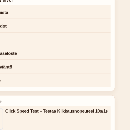
N SIVUT
istä
edot
jaseloste
ytäntö
e
S
Click Speed Test – Testaa Klikkausnopeutesi 10s/1s