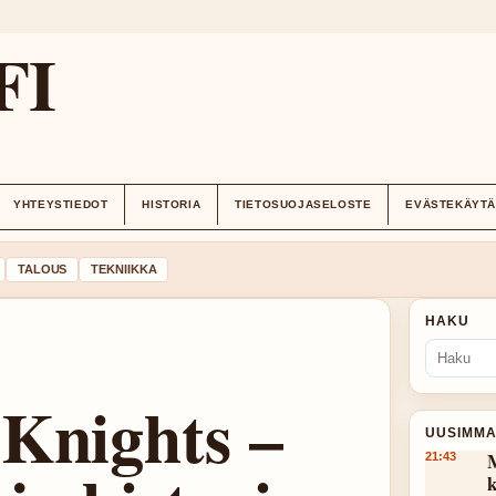
FI
YHTEYSTIEDOT
HISTORIA
TIETOSUOJASELOSTE
EVÄSTEKÄYT
TALOUS
TEKNIIKKA
HAKU
Knights –
UUSIMMA
M
21:43
k