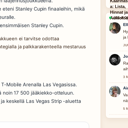
n laajennusjoukkueena.
eteni Stanley Cupin finaaleihin, mikä
euralle.
LIVE-K
El
 ensimmäisen Stanley Cupin.
Hy
ja
ukkueen ei tarvitse odottaa
JU
egialla ja palkkarakenteella mestaruus
Jo
Ra
ai
3 
 T-Mobile Arenalla Las Vegasissa.
Ai
ä noin 17 500 jääkiekko-otteluun.
Va
ja keskellä Las Vegas Strip -aluetta
nä
5 