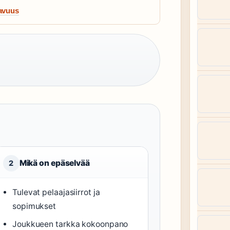
tavuus
Mikä on epäselvää
2
Tulevat pelaajasiirrot ja
sopimukset
Joukkueen tarkka kokoonpano