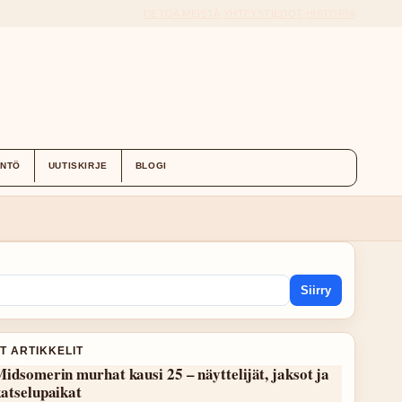
TIETOA MEISTÄ
YHTEYSTIEDOT
HISTORIA
ÄNTÖ
UUTISKIRJE
BLOGI
Siirry
T ARTIKKELIT
idsomerin murhat kausi 25 – näyttelijät, jaksot ja
atselupaikat