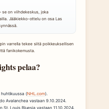
– se on viihdekeskus, joka
 lailla. Jääkiekko-ottelu on osa Las
synnässä.
pin varrella tekee siitä poikkeuksellisen
ttä fanikokemusta.
ights pelaa?
 huhtikuussa (
NHL.com
).
ado Avalanchea vastaan 9.10.2024.
n St. Louis Bluesia vastaan 11.10.2024.