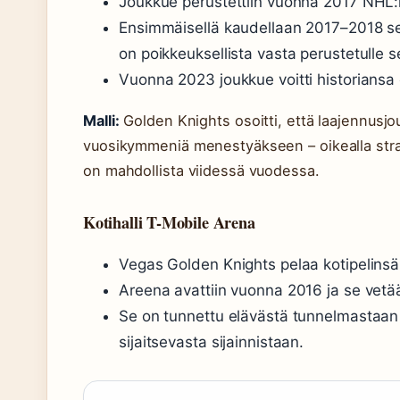
Joukkue perustettiin vuonna 2017 NHL:
Ensimmäisellä kaudellaan 2017–2018 se 
on poikkeuksellista vasta perustetulle s
Vuonna 2023 joukkue voitti historiansa
Malli:
Golden Knights osoitti, että laajennusjo
vuosikymmeniä menestyäkseen – oikealla strat
on mahdollista viidessä vuodessa.
Kotihalli T-Mobile Arena
Vegas Golden Knights pelaa kotipelinsä
Areena avattiin vuonna 2016 ja se vetä
Se on tunnettu elävästä tunnelmastaan 
sijaitsevasta sijainnistaan.