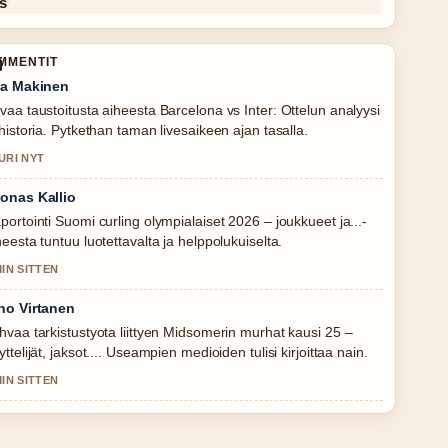
OMMENTIT
la Makinen
vaa taustoitusta aiheesta Barcelona vs Inter: Ottelun analyysi
 historia. Pytkethan taman livesaikeen ajan tasalla.
URI NYT
onas Kallio
portointi Suomi curling olympialaiset 2026 – joukkueet ja...-
heesta tuntuu luotettavalta ja helppolukuiselta.
MIN SITTEN
no Virtanen
hvaa tarkistustyota liittyen Midsomerin murhat kausi 25 –
yttelijät, jaksot.... Useampien medioiden tulisi kirjoittaa nain.
MIN SITTEN