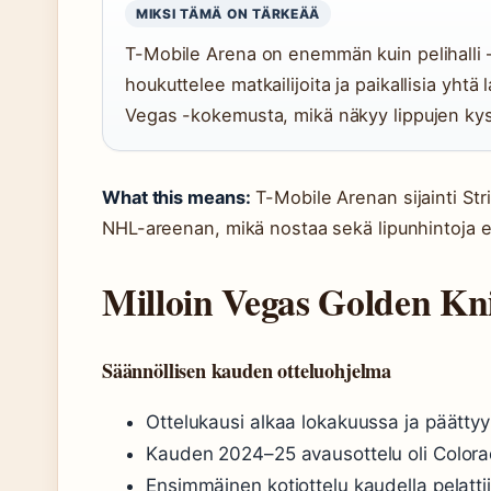
MIKSI TÄMÄ ON TÄRKEÄÄ
T-Mobile Arena on enemmän kuin pelihalli 
houkuttelee matkailijoita ja paikallisia yhtä
Vegas -kokemusta, mikä näkyy lippujen ky
What this means:
T-Mobile Arenan sijainti Stri
NHL-areenan, mikä nostaa sekä lipunhintoja e
Milloin Vegas Golden Kn
Säännöllisen kauden otteluohjelma
Ottelukausi alkaa lokakuussa ja päättyy
Kauden 2024–25 avausottelu oli Color
Ensimmäinen kotiottelu kaudella pelattii