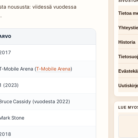
SIVUSTO
sta noususta: viidessä vuodessa
Tietoa me
.
Yhteysti
ARVO
Historia
2017
Tietosuo
T-Mobile Arena (
T-Mobile Arena
)
Evästekä
1 (2023)
Uutiskirj
Bruce Cassidy (vuodesta 2022)
LUE MYO
Mark Stone
2018