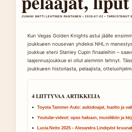
pelaajat, liput
JUHANI MATTI LEHTINEN RANTANEN • 2026-07-02 • TARKISTANUT
Kun Vegas Golden Knights astui jäälle ensimmä
joukkueen nousevan yhdeksi NHL:n menestysta
joukkue eteni Stanley Cupin finaaleihin – saav
laajennusjoukkue ei ollut aiemmin tehnyt. Täs
joukkueen historiasta, pelaajista, otteluohjel
4 LIITTYVAA ARTIKKELIA
Toyota Tammer-Auto: aukioloajat, huolto ja vai
Youtube-videot: opas hakuun, musiikkiin ja ki
Lucia Neito 2025 – Alexandra Lindqvist kruunat