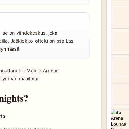
– se on viihdekeskus, joka
 lailla. Jääkiekko-ottelu on osa Las
synnässä.
uuttanut T-Mobile Arenan
a ympäri maailmaa.
nights?
ria