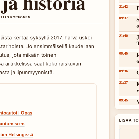
 ja historia
B
21:42
 ELIAS KORHONEN
S
09:37
J
21:40
istä kertaa syksyllä 2017, harva uskoi
rinoista. Jo ensimmäisellä kaudellaan
R
09:45
utus, jota mikään toinen
sä artikkelissa saat kokonaiskuvan
masta ja lipunmyynnistä.
09:36
21:37
v
V
09:45
htoautot | Opas
LISAA T
rjautumiseen
tiin Helsingissä