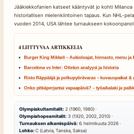
Jääkiekkofanien katseet kääntyvät jo kohti Milanoa 
historiallisen mielenkiintoinen tapaus. Kun NHL-pela
vuoden 2014, USA lähtee turnaukseen kokoonpanolla
4 LIITTYVAA ARTIKKELIA
Burger King Mikkeli – Aukioloajat, hinnasto, menu ja 
Barcelona vs Inter: Ottelun analyysi ja historia
Risto Räppääjä ja polkupyörävaras – kuvauspaikat & n
Onko pitkäperjantai vapaapäivä? – työaikalaki ja palk
Olympiakultamitalit:
2 (1960, 1980) ·
Olympiahopeamitalit:
3 (1920, 2002, 2010) ·
Turnauksen alkamispäivä:
6. helmikuuta 2026 ·
Lohko:
C (Latvia, Tanska, Saksa)