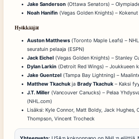
Jake Sanderson
(Ottawa Senators) – Olympiadeb
Noah Hanifin
(Vegas Golden Knights) – Kokenut 
Hyökkääjät
Auston Matthews
(Toronto Maple Leafs) – NHL
seuratuin pelaaja (ESPN)
Jack Eichel
(Vegas Golden Knights) – Stanley Cup
Dylan Larkin
(Detroit Red Wings) – Joukkueen k
Jake Guentzel
(Tampa Bay Lightning) – Maalinte
Matthew Tkachuk
ja
Brady Tkachuk
– Kaksi fy
J.T. Miller
(Vancouver Canucks) – Pelaa Yhdysval
(NHL.com)
Lisäksi: Kyle Connor, Matt Boldy, Jack Hughes, 
Thompson, Vincent Trocheck
Yhteenveto:
USA:n kokoonpano on NHL:n eliittiä. 