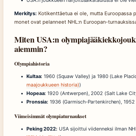
USA:n joukkueen harjoitusaikataulusta ei ole vielä
Merkitys:
Kotikenttäetua ei ole, mutta Euroopassa p
monet ovat pelanneet NHL:n Euroopan-turnauksissa
Miten USA:n olympiajääkiekkojouk
aiemmin?
Olympiahistoria
Kultaa:
1960 (Squaw Valley) ja 1980 (Lake Placid 
maajoukkueen historia)
)
Hopeaa:
1920 (Antwerpen), 2002 (Salt Lake Cit
Pronssia:
1936 (Garmisch-Partenkirchen), 1952 
Viimeisimmät olympiaturnaukset
Peking 2022:
USA sijoittui viidenneksi ilman NHL