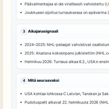
Päävalmentajaa ei ole virallisesti vahvistettu (
U
Joukkueen sijoitus turnauksessa on epävarma (
Aikajanasignaali
3
2024–2025: NHL-pelaajat vahvistivat osallistum
2025: Alustava kokoonpano julkistettiin (NHL.
Helmikuu 2026: Turnaus alkaa 6.2., USA:n ensi
Mitä seuraavaksi
4
USA kohtaa lohkossa C Latvian, Tanskan ja Sa
Pudotuspelit alkavat 22. helmikuuta 2026 (NH