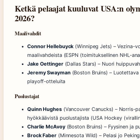
Ketkä pelaajat kuuluvat USA:n oly
2026?
Maalivahdit
Connor Hellebuyck
(Winnipeg Jets) – Vezina-voi
maalivahdeista (ESPN (toimituksellinen NHL-ana
Jake Oettinger
(Dallas Stars) – Nuori huippuvahti
Jeremy Swayman
(Boston Bruins) – Luotettava 
playoff-otteluita
Puolustajat
Quinn Hughes
(Vancouver Canucks) – Norris-pal
hyökkäävistä puolustajista (USA Hockey (viralli
Charlie McAvoy
(Boston Bruins) – Fyysinen ja p
Brock Faber
(Minnesota Wild) – Pelasi jo Pekin