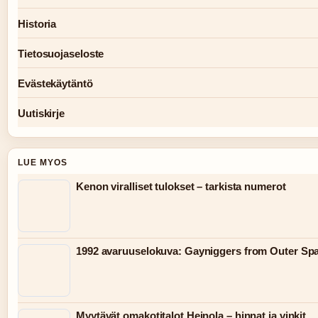
Historia
Tietosuojaseloste
Evästekäytäntö
Uutiskirje
LUE MYOS
Kenon viralliset tulokset – tarkista numerot
1992 avaruuselokuva: Gayniggers from Outer Spac
Myytävät omakotitalot Heinola – hinnat ja vinkit