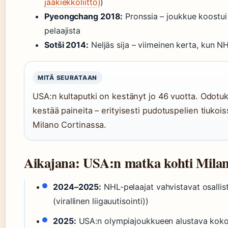
jääkiekkoliitto)
)
Pyeongchang 2018:
Pronssia – joukkue koostui 
pelaajista
Sotši 2014:
Neljäs sija – viimeinen kerta, kun N
MITÄ SEURATAAN
USA:n kultaputki on kestänyt jo 46 vuotta. Odotuk
kestää paineita – erityisesti pudotuspelien tiukoi
Milano Cortinassa.
Aikajana: USA:n matka kohti Milan
2024–2025:
NHL-pelaajat vahvistavat osallis
(virallinen liigauutisointi))
2025:
USA:n olympiajoukkueen alustava koko