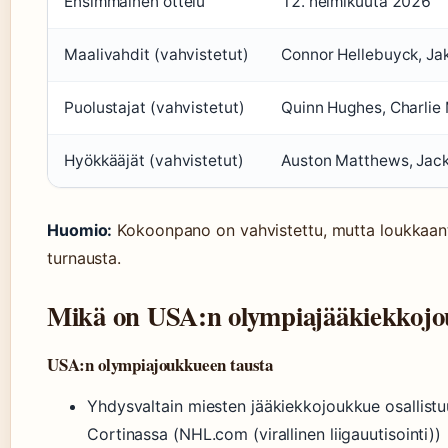
Ensimmäinen ottelu
12. helmikuuta 2026
Maalivahdit (vahvistetut)
Connor Hellebuyck, Ja
Puolustajat (vahvistetut)
Quinn Hughes, Charlie
Hyökkääjät (vahvistetut)
Auston Matthews, Jack 
Huomio:
Kokoonpano on vahvistettu, mutta loukkaant
turnausta.
Mikä on USA:n olympiajääkiekkojo
USA:n olympiajoukkueen tausta
Yhdysvaltain miesten jääkiekkojoukkue osallistu
Cortinassa (NHL.com (virallinen liigauutisointi))