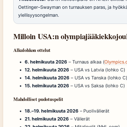
Oettinger–Swayman on turnauksen paras, ja hyökkä
ylellisyysongelman.
Milloin USA:n olympiajääkiekkojou
Alkulohkon ottelut
6. helmikuuta 2026
– Turnaus alkaa (
Olympics.
12. helmikuuta 2026
– USA vs Latvia (lohko C)
14. helmikuuta 2026
– USA vs Tanska (lohko C
15. helmikuuta 2026
– USA vs Saksa (lohko C)
Mahdolliset pudotuspelit
18.–19. helmikuuta 2026
– Puolivälierät
21. helmikuuta 2026
– Välierät
22. helmikuuta 2026
– Mitalipelit (NHL.com)