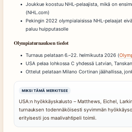
Joukkue koostuu NHL-pelaajista, mikä on ensimm
(NHL.com)
Pekingin 2022 olympialaisissa NHL-pelaajat eivä
paluu huipputasolle
Olympiaturnauksen tiedot
Turnaus pelataan 6.–22. helmikuuta 2026 (
Olym
USA pelaa lohkossa C yhdessä Latvian, Tanskan
Ottelut pelataan Milano Cortinan jäähallissa, jo
MIKSI TÄMÄ MERKITSEE
USA:n hyökkäyskalusto – Matthews, Eichel, Larki
turnauksen todennäköisesti syvimmän hyökkäysosas
erityisesti jos maalivahtipeli toimii.