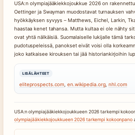
USA:n olympiajääkiekkojoukkue 2026 on rakennettu N
Oettinger ja Swayman muodostavat turnauksen vahv
hyökkäyksen syvyys – Matthews, Eichel, Larkin, Tka
haastaa kenet tahansa. Mutta kultaa ei ole nähty s
ovat yhtä nälkäisiä. Suomalaiselle lukijalle tämä tar
pudotuspeleissä, panokset eivät voisi olla korkeamm
joko katkaisee kirouksen tai jää historiankirjoihin 
LISÄLÄHTEET
eliteprospects.com
,
en.wikipedia.org
,
nhl.com
USA:n olympiajääkiekkojoukkueen 2026 tarkempi kokoonp
olympiajääkiekkojoukkueen 2026 tarkempi kokoonpano
a