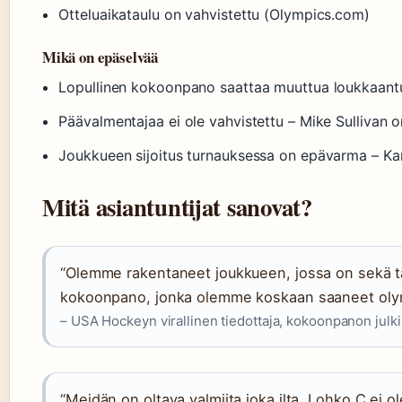
Otteluaikataulu on vahvistettu (Olympics.com)
Mikä on epäselvää
Lopullinen kokoonpano saattaa muuttua loukkaan
Päävalmentajaa ei ole vahvistettu – Mike Sullivan o
Joukkueen sijoitus turnauksessa on epävarma – Kan
Mitä asiantuntijat sanovat?
“Olemme rakentaneet joukkueen, jossa on sekä ta
kokoonpano, jonka olemme koskaan saaneet olymp
– USA Hockeyn virallinen tiedottaja, kokoonpanon jul
“Meidän on oltava valmiita joka ilta. Lohko C ei 