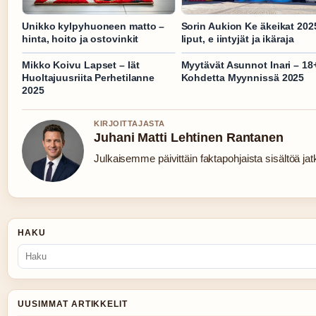
Unikko kylpyhuoneen matto –
Sorin Aukion Ke äkeikat 202
hinta, hoito ja ostovinkit
liput, e iintyjät ja ikäraja
Mikko Koivu Lapset – Iät
Myytävät Asunnot Inari – 18
Huoltajuusriita Perhetilanne
Kohdetta Myynnissä 2025
2025
KIRJOITTAJASTA
Juhani Matti Lehtinen Rantanen
Julkaisemme päivittäin faktapohjaista sisältöä jatku
HAKU
UUSIMMAT ARTIKKELIT