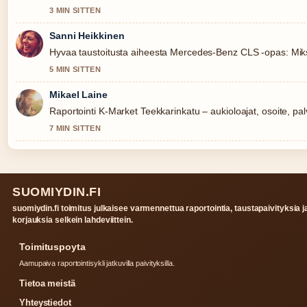
3 MIN SITTEN
Sanni Heikkinen
Hyvaa taustoitusta aiheesta Mercedes-Benz CLS -opas: Miksi s
5 MIN SITTEN
Mikael Laine
Raportointi K-Market Teekkarinkatu – aukioloajat, osoite, palv
7 MIN SITTEN
SUOMIYDIN.FI
suomiydin.fi toimitus julkaisee varmennettua raportointia, taustapaivityksia j
korjauksia selkein lahdeviittein.
Toimituspoyta
Aamupaiva raportointisykli jatkuvilla paivityksilla.
Tietoa meistä
Yhteystiedot