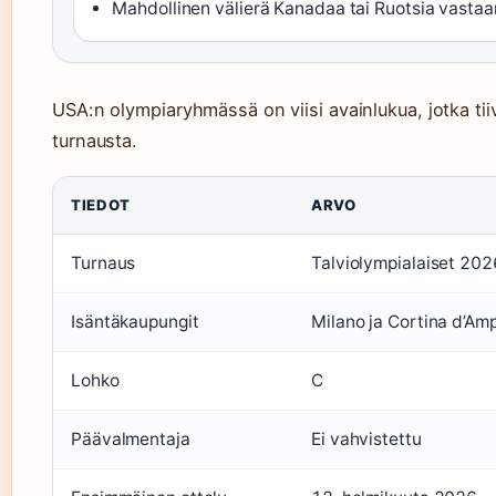
Mahdollinen välierä Kanadaa tai Ruotsia vasta
USA:n olympiaryhmässä on viisi avainlukua, jotka t
turnausta.
TIEDOT
ARVO
Turnaus
Talviolympialaiset 202
Isäntäkaupungit
Milano ja Cortina d’Am
Lohko
C
Päävalmentaja
Ei vahvistettu