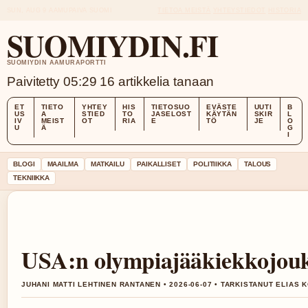
SUN, AUG 9
AAMUPAIVA
SUOMI
TIETOA MEISTÄ
YHTEYSTIEDOT
HISTORIA
SUOMIYDIN.FI
SUOMIYDIN AAMURAPORTTI
Paivitetty 05:29
16 artikkelia tanaan
ET
TIETO
YHTEY
HIS
TIETOSUO
EVÄSTE
UUTI
B
US
A
STIED
TO
JASELOST
KÄYTÄN
SKIR
L
IV
MEIST
OT
RIA
E
TÖ
JE
O
U
Ä
G
I
BLOGI
MAAILMA
MATKAILU
PAIKALLISET
POLITIIKKA
TALOUS
TEKNIIKKA
USA:n olympiajääkiekkojoukk
JUHANI MATTI LEHTINEN RANTANEN • 2026-06-07 • TARKISTANUT ELIAS