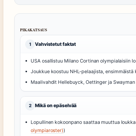
PIKAKATSAUS
Vahvistetut faktat
1
USA osallistuu Milano Cortinan olympialaisiin l
Joukkue koostuu NHL-pelaajista, ensimmäistä k
Maalivahdit Hellebuyck, Oettinger ja Swayman 
Mikä on epäselvää
2
Lopullinen kokoonpano saattaa muuttua loukka
olympiaroster)
)