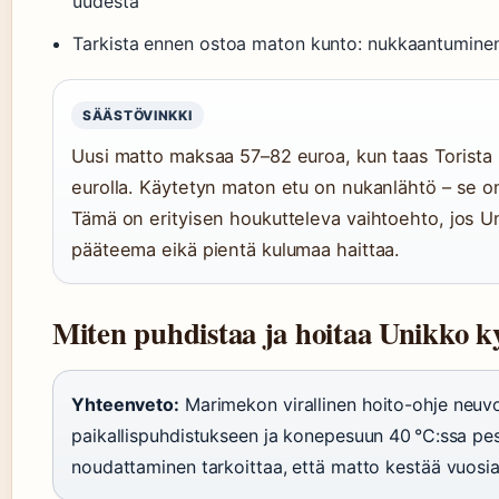
uudesta
Tarkista ennen ostoa maton kunto: nukkaantuminen, 
SÄÄSTÖVINKKI
Uusi matto maksaa 57–82 euroa, kun taas Torista
eurolla. Käytetyn maton etu on nukanlähtö – se o
Tämä on erityisen houkutteleva vaihtoehto, jos 
pääteema eikä pientä kulumaa haittaa.
Miten puhdistaa ja hoitaa Unikko 
Yhteenveto:
Marimekon virallinen hoito-ohje neuvoo
paikallispuhdistukseen ja konepesuun 40 °C:ssa pe
noudattaminen tarkoittaa, että matto kestää vuosia