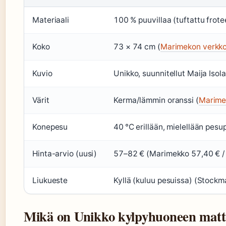
Materiaali
100 % puuvillaa (tuftattu frot
Koko
73 × 74 cm (
Marimekon verkk
Kuvio
Unikko, suunnitellut Maija Iso
Värit
Kerma/lämmin oranssi (
Marime
Konepesu
40 °C erillään, mielellään pes
Hinta-arvio (uusi)
57–82 € (Marimekko 57,40 € 
Liukueste
Kyllä (kuluu pesuissa) (Stockm
Mikä on Unikko kylpyhuoneen matt