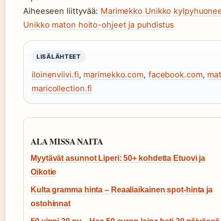
Aiheeseen liittyvää:
Marimekko Unikko kylpyhuoneen
Unikko maton hoito-ohjeet ja puhdistus
LISÄLÄHTEET
iloinenviivi.fi
,
marimekko.com
,
facebook.com
,
mat
maricollection.fi
ALA MISSA NAITA
Myytävät asunnot Liperi: 50+ kohdetta Etuovi ja
Oikotie
Kulta gramma hinta – Reaaliaikainen spot-hinta ja
ostohinnat