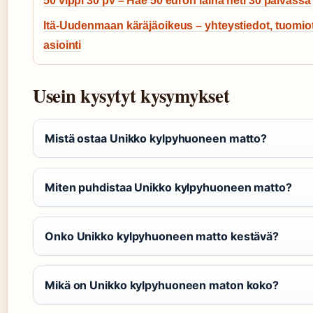
50 vippi 30 pv – Hae 50 euron laina heti 30 päivässä
Itä-Uudenmaan käräjäoikeus – yhteystiedot, tuomiot
asiointi
Usein kysytyt kysymykset
Mistä ostaa Unikko kylpyhuoneen matto?
Miten puhdistaa Unikko kylpyhuoneen matto?
Onko Unikko kylpyhuoneen matto kestävä?
Mikä on Unikko kylpyhuoneen maton koko?