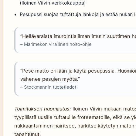
(Iloinen Viivin verkkokauppa)
Pesupussi suojaa tuftattuja lankoja ja estää nukan
”Hellävaraista imurointia ilman imurin suuttimen ha
– Marimekon virallinen hoito-ohje
”Pese matto erillään ja käytä pesupussia. Huomioi
vähenee pesujen myötä.”
– Stockmannin tuotetiedot
Toimituksen huomautus:
Iloinen Viivin mukaan matos
tyypillistä uusille tuftatuille froteematoille, eikä se
nukkaantuminen häiritsee, harkitse käytetyn maton 
tapahtunut.