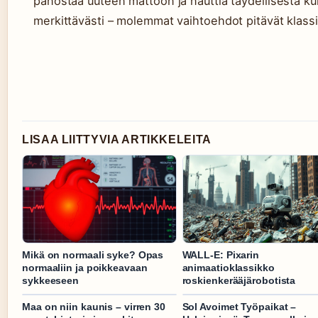
panostaa uuteen mattoon ja nauttia täydellisestä kun
merkittävästi – molemmat vaihtoehdot pitävät klas
LISAA LIITTYVIA ARTIKKELEITA
Mikä on normaali syke? Opas
WALL-E: Pixarin
normaaliin ja poikkeavaan
animaatioklassikko
sykkeeseen
roskienkerääjärobotista
Maa on niin kaunis – virren 30
Sol Avoimet Työpaikat –