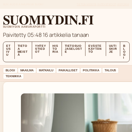
SUN, AUG 9
AAMUPAIVA
SUOMI
TIETOA MEISTÄ
YHTEYSTIEDOT
HISTORIA
SUOMIYDIN.FI
SUOMIYDIN AAMURAPORTTI
Paivitetty 05:48
16 artikkelia tanaan
ET
TIETO
YHTEY
HIS
TIETOSUO
EVÄSTE
UUTI
B
US
A
STIED
TO
JASELOST
KÄYTÄN
SKIR
L
IV
MEIST
OT
RIA
E
TÖ
JE
O
U
Ä
G
I
BLOGI
MAAILMA
MATKAILU
PAIKALLISET
POLITIIKKA
TALOUS
TEKNIIKKA