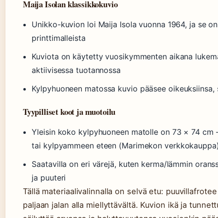
Maija Isolan klassikkokuvio
Unikko-kuvion loi Maija Isola vuonna 1964, ja se 
printtimalleista
Kuviota on käytetty vuosikymmenten aikana lukemat
aktiivisessa tuotannossa
Kylpyhuoneen matossa kuvio pääsee oikeuksiinsa, si
Tyypilliset koot ja muotoilu
Yleisin koko kylpyhuoneen matolle on 73 × 74 cm –
tai kylpyammeen eteen (Marimekon verkkokauppa
Saatavilla on eri värejä, kuten kerma/lämmin oranss
ja puuteri
Tällä materiaalivalinnalla on selvä etu: puuvillafrot
paljaan jalan alla miellyttävältä. Kuvion ikä ja tunne