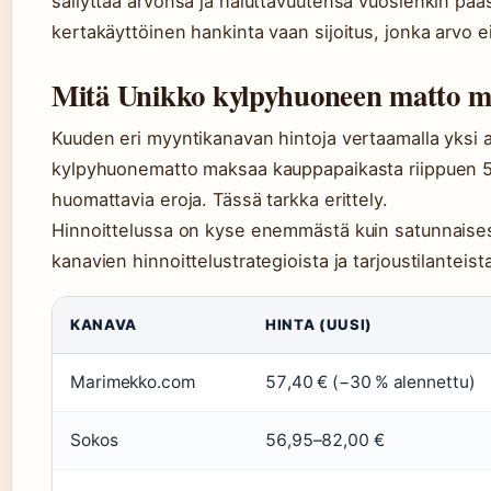
säilyttää arvonsa ja haluttavuutensa vuosienkin pääs
kertakäyttöinen hankinta vaan sijoitus, jonka arvo
Mitä Unikko kylpyhuoneen matto ma
Kuuden eri myyntikanavan hintoja vertaamalla yksi a
kylpyhuonematto maksaa kauppapaikasta riippuen 5
huomattavia eroja. Tässä tarkka erittely.
Hinnoittelussa on kyse enemmästä kuin satunnaisest
kanavien hinnoittelustrategioista ja tarjoustilanteist
KANAVA
HINTA (UUSI)
Marimekko.com
57,40 € (−30 % alennettu)
Sokos
56,95–82,00 €