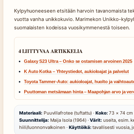
Kylpyhuoneeseen etsitään harvoin tavanomaista tekst
vuotta vanha unikkokuvio. Marimekon Unikko-kylpy
suomalaisten kodeissa vuosikymmenestä toiseen.
4 LIITTYVAA ARTIKKELIA
Galaxy S23 Ultra – Onko se ostamisen arvoinen 2025
K Auto Kotka – Yhteystiedot, aukioloajat ja palvelut
Toyota Tammer-Auto: aukioloajat, huolto ja vaihtoaut
Puuttoman metsämaan hinta – Maapohjan arvo ja ver
Materiaali:
Puuvillafrotee (tuftattu) ·
Koko:
73 × 74 cm 
Suunnittelija:
Maija Isola (1964) ·
Värit:
useita, esim. 
hiili/luonnonvalkoinen ·
Käyttöikä:
tavallisesti vuosia, 