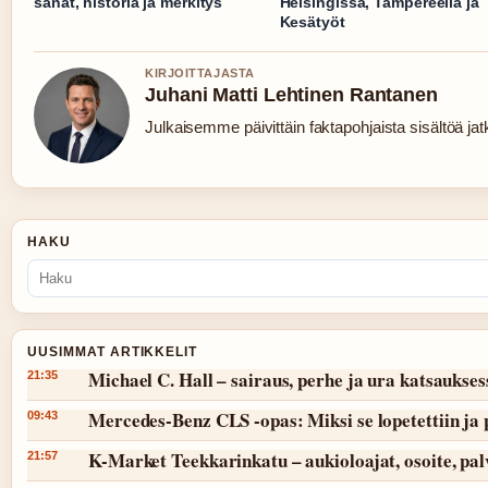
sanat, historia ja merkitys
Helsingissä, Tampereella ja
Kesätyöt
KIRJOITTAJASTA
Juhani Matti Lehtinen Rantanen
Julkaisemme päivittäin faktapohjaista sisältöä jatku
HAKU
UUSIMMAT ARTIKKELIT
Michael C. Hall – sairaus, perhe ja ura katsaukses
21:35
Mercedes-Benz CLS -opas: Miksi se lopetettiin ja 
09:43
K-Market Teekkarinkatu – aukioloajat, osoite, pal
21:57