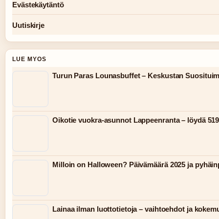
Evästekäytäntö
Uutiskirje
LUE MYOS
Turun Paras Lounasbuffet – Keskustan Suosituim
Oikotie vuokra-asunnot Lappeenranta – löydä 519
Milloin on Halloween? Päivämäärä 2025 ja pyhäin
Lainaa ilman luottotietoja – vaihtoehdot ja kokem