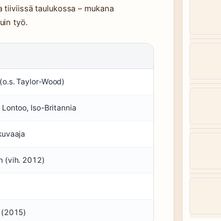
 tiiviissä taulukossa – mukana
uin työ.
(o.s. Taylor-Wood)
 Lontoo, Iso-Britannia
kuvaaja
 (vih. 2012)
y (2015)