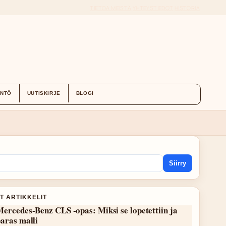
TIETOA MEISTÄ
YHTEYSTIEDOT
HISTORIA
ÄNTÖ
UUTISKIRJE
BLOGI
Siirry
T ARTIKKELIT
ercedes-Benz CLS -opas: Miksi se lopetettiin ja
aras malli