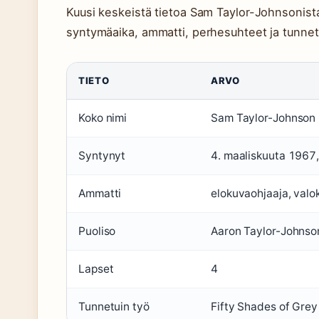
Kuusi keskeistä tietoa Sam Taylor-Johnsonista
syntymäaika, ammatti, perhesuhteet ja tunnet
TIETO
ARVO
Koko nimi
Sam Taylor-Johnson 
Syntynyt
4. maaliskuuta 1967,
Ammatti
elokuvaohjaaja, valo
Puoliso
Aaron Taylor-Johnson
Lapset
4
Tunnetuin työ
Fifty Shades of Gre