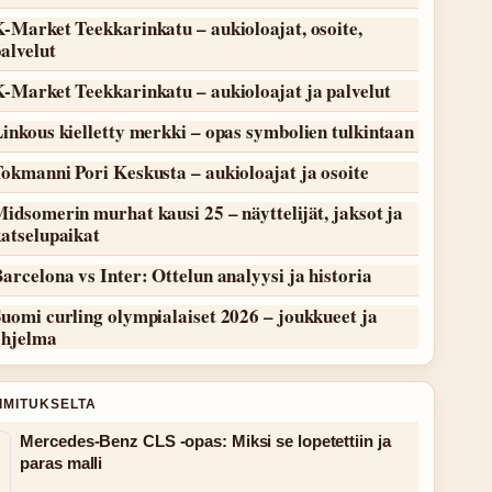
-Market Teekkarinkatu – aukioloajat, osoite,
alvelut
-Market Teekkarinkatu – aukioloajat ja palvelut
inkous kielletty merkki – opas symbolien tulkintaan
okmanni Pori Keskusta – aukioloajat ja osoite
idsomerin murhat kausi 25 – näyttelijät, jaksot ja
atselupaikat
arcelona vs Inter: Ottelun analyysi ja historia
uomi curling olympialaiset 2026 – joukkueet ja
ohjelma
OIMITUKSELTA
Mercedes-Benz CLS -opas: Miksi se lopetettiin ja
paras malli