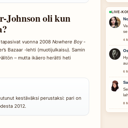
LIVE-K
-Johnson oli kun
No
a?
Va
se
4 
 tapasivat vuonna 2008
Nowhere Boy
-
s Bazaar -lehti (muotijulkaisu). Samin
Os
litön – mutta ikäero herätti heti
Hy
au
ko
6 
Sa
Se
la
tautunut kestäväksi perustaksi: pari on
8 
uodesta 2012.