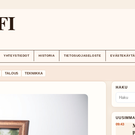
FI
YHTEYSTIEDOT
HISTORIA
TIETOSUOJASELOSTE
EVÄSTEKÄYT
TALOUS
TEKNIIKKA
HAKU
UUSIMMA
M
09:43
p