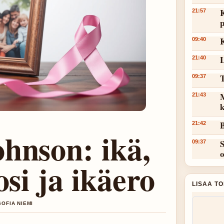
K
21:57
p
K
09:40
L
21:40
T
09:37
M
21:43
k
B
21:42
hnson: ikä,
S
09:37
osi ja ikäero
LISAA T
SOFIA NIEMI