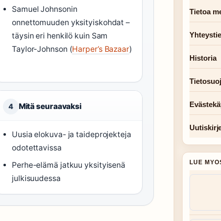
Samuel Johnsonin
Tietoa me
onnettomuuden yksityiskohdat –
Yhteysti
täysin eri henkilö kuin Sam
Taylor-Johnson (
Harper’s Bazaar
)
Historia
Tietosuo
Evästekä
Mitä seuraavaksi
4
Uutiskirj
Uusia elokuva- ja taideprojekteja
odotettavissa
LUE MYO
Perhe-elämä jatkuu yksityisenä
julkisuudessa