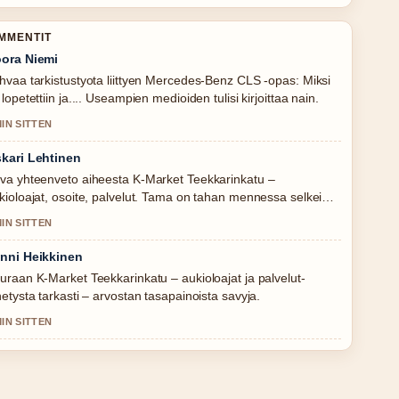
OMMENTIT
ora Niemi
hvaa tarkistustyota liittyen Mercedes-Benz CLS -opas: Miksi
 lopetettiin ja.... Useampien medioiden tulisi kirjoittaa nain.
MIN SITTEN
kari Lehtinen
va yhteenveto aiheesta K-Market Teekkarinkatu –
kioloajat, osoite, palvelut. Tama on tahan mennessa selkein
oste tanaan.
MIN SITTEN
nni Heikkinen
uraan K-Market Teekkarinkatu – aukioloajat ja palvelut-
hetysta tarkasti – arvostan tasapainoista savyja.
MIN SITTEN