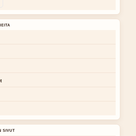
HEITA
t
N SIVUT