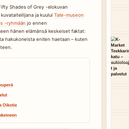
ifty Shades of Grey -elokuvan
uvataiteilijana ja kuului
Tate-museon
sts -ryhmään
jo ennen
teen hänen elämänsä keskeiset faktat:
ita hakukoneista eniten haetaan – kuten
teen.
lkuperä
elut
a Oikotie
kkeineen