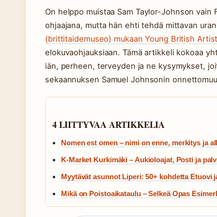
On helppo muistaa Sam Taylor-Johnson vain F
ohjaajana, mutta hän ehti tehdä mittavan uran k
(brittitaidemuseo) mukaan Young British Arti
elokuvaohjauksiaan. Tämä artikkeli kokoaa yh
iän, perheen, terveyden ja ne kysymykset, jo
sekaannuksen Samuel Johnsonin onnettomuu
4 LIITTYVAA ARTIKKELIA
Nomen est omen – nimi on enne, merkitys ja a
K-Market Kurkimäki – Aukioloajat, Posti ja palv
Myytävät asunnot Liperi: 50+ kohdetta Etuovi j
Mikä on Poistoaikataulu – Selkeä Opas Esimer