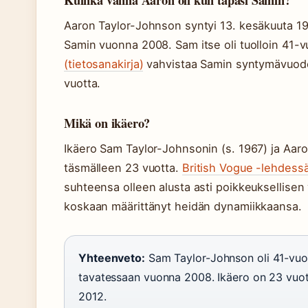
Kuinka vanha Aaron oli kun tapasi Samin?
Aaron Taylor-Johnson syntyi 13. kesäkuuta 19
Samin vuonna 2008. Sam itse oli tuolloin 41-v
(tietosanakirja)
vahvistaa Samin syntymävuodek
vuotta.
Mikä on ikäero?
Ikäero Sam Taylor-Johnsonin (s. 1967) ja Aaro
täsmälleen 23 vuotta.
British Vogue -lehdessä
suhteensa olleen alusta asti poikkeuksellisen v
koskaan määrittänyt heidän dynamiikkaansa.
Yhteenveto:
Sam Taylor-Johnson oli 41-vuot
tavatessaan vuonna 2008. Ikäero on 23 vuotta
2012.