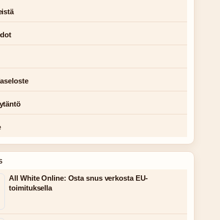
istä
edot
jaseloste
ytäntö
e
S
All White Online: Osta snus verkosta EU-
toimituksella