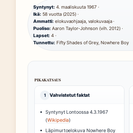
Syntynyt:
4. maaliskuuta 1967 ·
Ikä:
58 vuotta (2025) ·
Ammatti:
elokuvaohjaaja, valokuvaaja ·
Puoliso:
Aaron Taylor-Johnson (vih. 2012) ·
Lapset:
4 ·
Tunnettu:
Fifty Shades of Grey, Nowhere Boy
PIKAKATSAUS
Vahvistetut faktat
1
Syntynyt Lontoossa 4.3.1967
(
Wikipedia
)
Läpimurtoelokuva Nowhere Boy