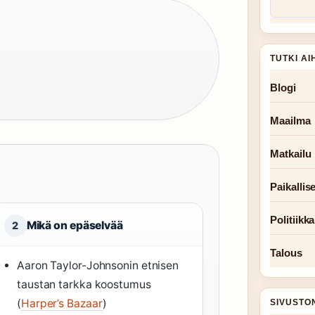
TUTKI AI
Blogi
Maailma
Matkailu
Paikallise
Politiikka
Mikä on epäselvää
2
Talous
Aaron Taylor-Johnsonin etnisen
taustan tarkka koostumus
(
Harper’s Bazaar
)
SIVUSTO