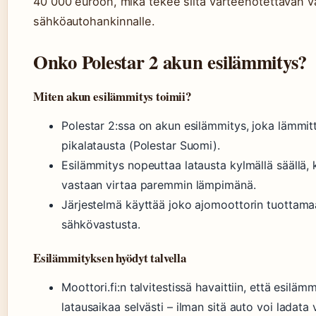
40 000 euroon, mikä tekee siitä varteenotettavan 
sähköautohankinnalle.
Onko Polestar 2 akun esilämmitys?
Miten akun esilämmitys toimii?
Polestar 2:ssa on akun esilämmitys, joka lämmi
pikalatausta (Polestar Suomi).
Esilämmitys nopeuttaa latausta kylmällä säällä,
vastaan virtaa paremmin lämpimänä.
Järjestelmä käyttää joko ajomoottorin tuottama
sähkövastusta.
Esilämmityksen hyödyt talvella
Moottori.fi:n talvitestissä havaittiin, että esiläm
latausaikaa selvästi – ilman sitä auto voi ladata