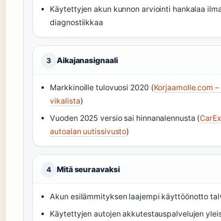
Käytettyjen akun kunnon arviointi hankalaa ilm
diagnostiikkaa
Aikajanasignaali
3
Markkinoille tulovuosi 2020 (
Korjaamolle.com –
vikalista
)
Vuoden 2025 versio sai hinnanalennusta (
CarEx
autoalan uutissivusto
)
Mitä seuraavaksi
4
Akun esilämmityksen laajempi käyttöönotto tal
Käytettyjen autojen akkutestauspalvelujen yle