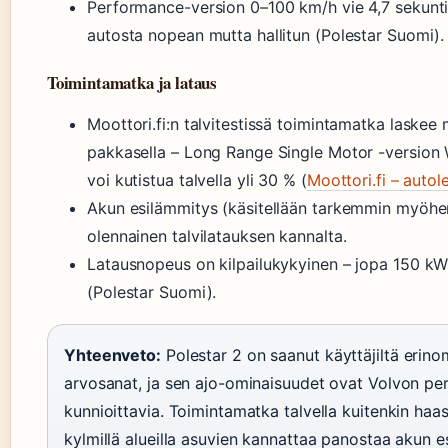
Performance-version 0–100 km/h vie 4,7 sekunti
autosta nopean mutta hallitun (Polestar Suomi).
Toimintamatka ja lataus
Moottori.fi:n talvitestissä toimintamatka laskee 
pakkasella – Long Range Single Motor -versio
voi kutistua talvella yli 30 % (
Moottori.fi – autol
Akun esilämmitys (käsitellään tarkemmin myöh
olennainen talvilatauksen kannalta.
Latausnopeus on kilpailukykyinen – jopa 150 k
(Polestar Suomi).
Yhteenveto:
Polestar 2 on saanut käyttäjiltä erino
arvosanat, ja sen ajo-ominaisuudet ovat Volvon per
kunnioittavia. Toimintamatka talvella kuitenkin haas
kylmillä alueilla asuvien kannattaa panostaa akun 