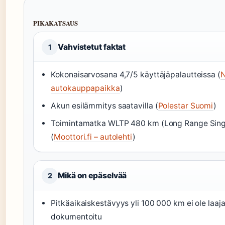
PIKAKATSAUS
Vahvistetut faktat
1
Kokonaisarvosana 4,7/5 käyttäjäpalautteissa (
N
autokauppapaikka
)
Akun esilämmitys saatavilla (
Polestar Suomi
)
Toimintamatka WLTP 480 km (Long Range Sing
(
Moottori.fi – autolehti
)
Mikä on epäselvää
2
Pitkäaikaiskestävyys yli 100 000 km ei ole laaja
dokumentoitu