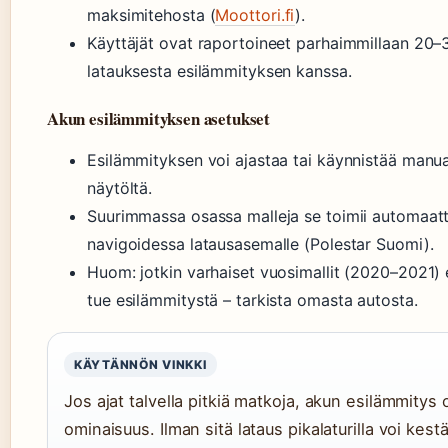
maksimitehosta (
Moottori.fi
).
Käyttäjät ovat raportoineet parhaimmillaan 2
latauksesta esilämmityksen kanssa.
Akun esilämmityksen asetukset
Esilämmityksen voi ajastaa tai käynnistää manua
näytöltä.
Suurimmassa osassa malleja se toimii automaatt
navigoidessa latausasemalle (Polestar Suomi).
Huom: jotkin varhaiset vuosimallit (2020–2021) 
tue esilämmitystä – tarkista omasta autosta.
KÄYTÄNNÖN VINKKI
Jos ajat talvella pitkiä matkoja, akun esilämmitys
ominaisuus. Ilman sitä lataus pikalaturilla voi kest