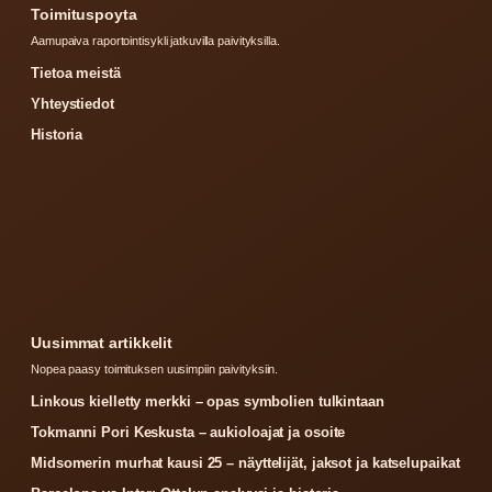
Toimituspoyta
Aamupaiva raportointisykli jatkuvilla paivityksilla.
Tietoa meistä
Yhteystiedot
Historia
Uusimmat artikkelit
Nopea paasy toimituksen uusimpiin paivityksiin.
Linkous kielletty merkki – opas symbolien tulkintaan
Tokmanni Pori Keskusta – aukioloajat ja osoite
Midsomerin murhat kausi 25 – näyttelijät, jaksot ja katselupaikat