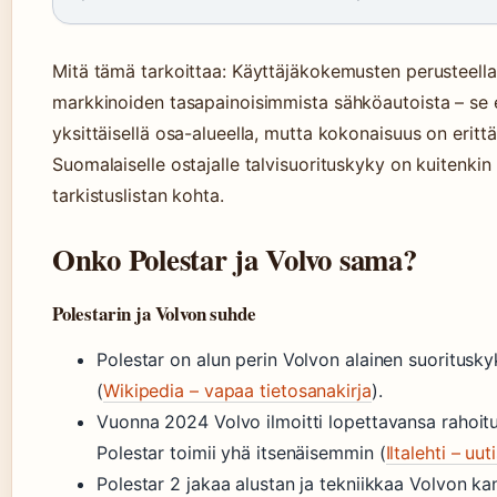
Mitä tämä tarkoittaa: Käyttäjäkokemusten perusteella
markkinoiden tasapainoisimmista sähköautoista – se e
yksittäisellä osa-alueella, mutta kokonaisuus on erittä
Suomalaiselle ostajalle talvisuorituskyky on kuitenkin
tarkistuslistan kohta.
Onko Polestar ja Volvo sama?
Polestarin ja Volvon suhde
Polestar on alun perin Volvon alainen suoritusk
(
Wikipedia – vapaa tietosanakirja
).
Vuonna 2024 Volvo ilmoitti lopettavansa rahoitu
Polestar toimii yhä itsenäisemmin (
Iltalehti – uu
Polestar 2 jakaa alustan ja tekniikkaa Volvon ka