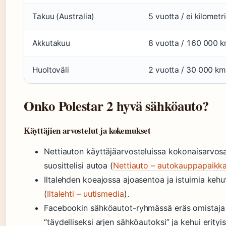
Takuu (Australia)
5 vuotta / ei kilometr
Akkutakuu
8 vuotta / 160 000 k
Huoltoväli
2 vuotta / 30 000 km
Onko Polestar 2 hyvä sähköauto?
Käyttäjien arvostelut ja kokemukset
Nettiauton käyttäjäarvosteluissa kokonaisarvosa
suosittelisi autoa (
Nettiauto – autokauppapaikk
Iltalehden koeajossa ajoasentoa ja istuimia kehut
(
Iltalehti – uutismedia
).
Facebookin sähköautot-ryhmässä eräs omistaja
“täydelliseksi arjen sähköautoksi” ja kehui erityis