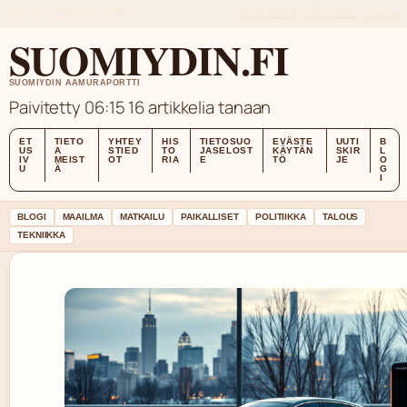
FRI, AUG 7
AAMUPAIVA
SUOMI
TIETOA MEISTÄ
YHTEYSTIEDOT
HISTORIA
SUOMIYDIN.FI
SUOMIYDIN AAMURAPORTTI
Paivitetty 06:15
16 artikkelia tanaan
ET
TIETO
YHTEY
HIS
TIETOSUO
EVÄSTE
UUTI
B
US
A
STIED
TO
JASELOST
KÄYTÄN
SKIR
L
IV
MEIST
OT
RIA
E
TÖ
JE
O
U
Ä
G
I
BLOGI
MAAILMA
MATKAILU
PAIKALLISET
POLITIIKKA
TALOUS
TEKNIIKKA