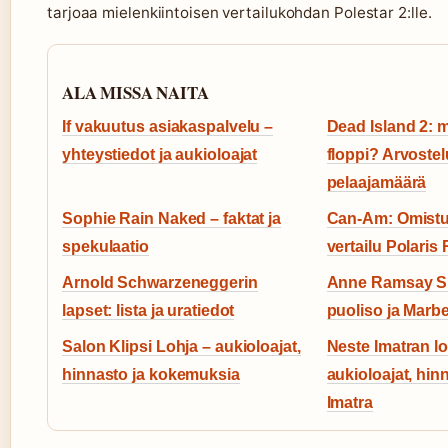
tarjoaa mielenkiintoisen vertailukohdan Polestar 2:lle.
ALA MISSA NAITA
If vakuutus asiakaspalvelu –
Dead Island 2: 
yhteystiedot ja aukioloajat
floppi? Arvostelu
pelaajamäärä
Sophie Rain Naked – faktat ja
Can-Am: Omistus
spekulaatio
vertailu Polaris
Arnold Schwarzeneggerin
Anne Ramsay Su
lapset: lista ja uratiedot
puoliso ja Marbe
Salon Klipsi Lohja – aukioloajat,
Neste Imatran l
hinnasto ja kokemuksia
aukioloajat, hin
Imatra