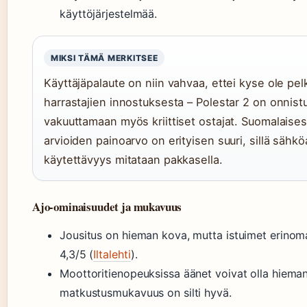
käyttöjärjestelmää.
MIKSI TÄMÄ MERKITSEE
Käyttäjäpalaute on niin vahvaa, ettei kyse ole pel
harrastajien innostuksesta – Polestar 2 on onnist
vakuuttamaan myös kriittiset ostajat. Suomalaise
arvioiden painoarvo on erityisen suuri, sillä sähk
käytettävyys mitataan pakkasella.
Ajo-ominaisuudet ja mukavuus
Jousitus on hieman kova, mutta istuimet erinom
4,3/5 (
Iltalehti
).
Moottoritienopeuksissa äänet voivat olla hiema
matkustusmukavuus on silti hyvä.