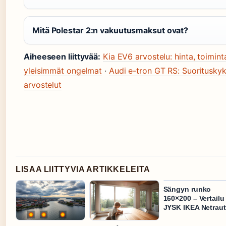
Mitä Polestar 2:n vakuutusmaksut ovat?
Aiheeseen liittyvää:
Kia EV6 arvostelu: hinta, toimin
yleisimmät ongelmat
·
Audi e-tron GT RS: Suorituskyky
arvostelut
LISAA LIITTYVIA ARTIKKELEITA
Sängyn runko
160×200 – Vertailu
JYSK IKEA Netrau