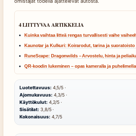
omistajat todella ajattelevat autosta.
4 LIITTYVAA ARTIKKELIA
Kuinka vaihtaa litteä rengas turvallisesti vaihe vaiheel
Kaunotar ja Kulkuri: Koirarodut, tarina ja suoratoisto
RuneScape: Dragonwilds – Arvostelu, hinta ja peliaik
QR-koodin lukeminen – opas kameralla ja puhelimella
Luotettavuus:
4,5/5 ·
Ajomukavuus:
4,3/5 ·
Käyttökulut:
4,2/5 ·
Sisätilat:
3,8/5 ·
Kokonaisuus:
4,7/5