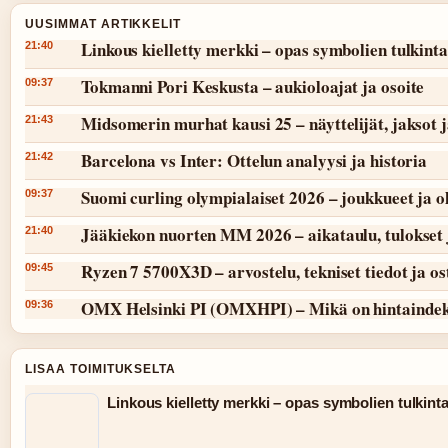
UUSIMMAT ARTIKKELIT
Linkous kielletty merkki – opas symbolien tulkint
21:40
Tokmanni Pori Keskusta – aukioloajat ja osoite
09:37
Midsomerin murhat kausi 25 – näyttelijät, jaksot 
21:43
Barcelona vs Inter: Ottelun analyysi ja historia
21:42
Suomi curling olympialaiset 2026 – joukkueet ja 
09:37
Jääkiekon nuorten MM 2026 – aikataulu, tulokset 
21:40
Ryzen 7 5700X3D – arvostelu, tekniset tiedot ja o
09:45
OMX Helsinki PI (OMXHPI) – Mikä on hintaindek
09:36
LISAA TOIMITUKSELTA
Linkous kielletty merkki – opas symbolien tulkint