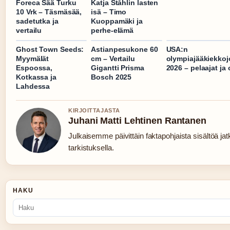
Foreca Sää Turku
Katja Ståhlin lasten
10 Vrk – Täsmäsää,
isä – Timo
sadetutka ja
Kuoppamäki ja
vertailu
perhe-elämä
Ghost Town Seeds:
Astianpesukone 60
USA:n
Myymälät
cm – Vertailu
olympiajääkiekko
Espoossa,
Gigantti Prisma
2026 – pelaajat ja 
Kotkassa ja
Bosch 2025
Lahdessa
KIRJOITTAJASTA
Juhani Matti Lehtinen Rantanen
Julkaisemme päivittäin faktapohjaista sisältöä jatk
tarkistuksella.
HAKU