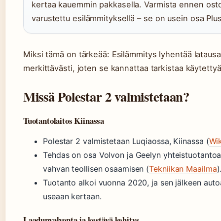
kertaa kauemmin pakkasella. Varmista ennen osto
varustettu esilämmityksellä – se on usein osa Plu
Miksi tämä on tärkeää: Esilämmitys lyhentää latausai
merkittävästi, joten se kannattaa tarkistaa käytetty
Missä Polestar 2 valmistetaan?
Tuotantolaitos Kiinassa
Polestar 2 valmistetaan Luqiaossa, Kiinassa (
Wik
Tehdas on osa Volvon ja Geelyn yhteistuotantoa
vahvan teollisen osaamisen (
Tekniikan Maailma
)
Tuotanto alkoi vuonna 2020, ja sen jälkeen auto
useaan kertaan.
Laadunvalvonta ja kestävä kehitys