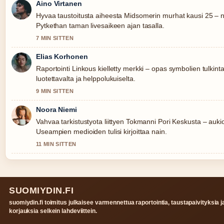
Aino Virtanen
Hyvaa taustoitusta aiheesta Midsomerin murhat kausi 25 – näyt
Pytkethan taman livesaikeen ajan tasalla.
7 MIN SITTEN
Elias Korhonen
Raportointi Linkous kielletty merkki – opas symbolien tulkin
luotettavalta ja helppolukuiselta.
9 MIN SITTEN
Noora Niemi
Vahvaa tarkistustyota liittyen Tokmanni Pori Keskusta – aukiol
Useampien medioiden tulisi kirjoittaa nain.
11 MIN SITTEN
SUOMIYDIN.FI
suomiydin.fi toimitus julkaisee varmennettua raportointia, taustapaivityksia j
korjauksia selkein lahdeviittein.