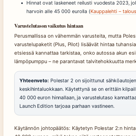
Hinnat ovat laskeneet reilusti vuodesta 2023, jol
harvoin alle 45 000 eurolla (
Kauppalehti – talou
Varustelutason vaikutus hintaan
Perusmallissa on vähemmän varusteita, mutta Poles
varustelupaketit (Plus, Pilot) lisäävät hintaa tuhansi
etsiessä kannattaa tarkistaa, onko autossa akun esi
lämpöpumppu – ne parantavat talvitehokkuutta merki
Yhteenveto:
Polestar 2 on sijoittunut sähköautoje
keskihintaluokkaan. Käytettynä se on erittäin kilpai
40 000 euron hinnallaan, ja varustelutaso kannatta
Launch Edition tarjoaa parhaan vastineen.
Käytännön johtopäätös: Käytetyn Polestar 2:n hinta