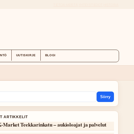
TIETOA MEISTÄ
YHTEYSTIEDOT
HISTORIA
ÄNTÖ
UUTISKIRJE
BLOGI
Siirry
T ARTIKKELIT
-Market Teekkarinkatu – aukioloajat ja palvelut