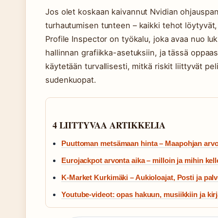
Jos olet koskaan kaivannut Nvidian ohjauspanee
turhautumisen tunteen – kaikki tehot löytyvät, 
Profile Inspector on työkalu, joka avaa nuo lukit
hallinnan grafiikka-asetuksiin, ja tässä oppa
käytetään turvallisesti, mitkä riskit liittyvät pe
sudenkuopat.
4 LIITTYVAA ARTIKKELIA
Puuttoman metsämaan hinta – Maapohjan arvo 
Eurojackpot arvonta aika – milloin ja mihin kel
K-Market Kurkimäki – Aukioloajat, Posti ja palv
Youtube-videot: opas hakuun, musiikkiin ja ki