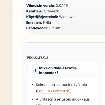
Viimeisin versio:
3.0.1.16 ·
Kehittäjä:
Orbmu2k ·
Käyttöjärjestelmä:
Windows ·
Ilmainen:
Kyllä ·
Lähdekoodi:
GitHub
PIKAKATSAUS
Mikä on Nvidia Profile
1
Inspector?
Kolmannen osapuolen työkalu
(
GitHub / Orbmu2k
)
Ajuritason asetusten muokkaus