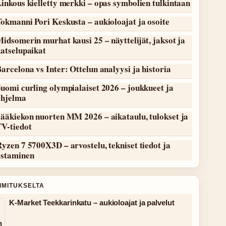
inkous kielletty merkki – opas symbolien tulkintaan
okmanni Pori Keskusta – aukioloajat ja osoite
idsomerin murhat kausi 25 – näyttelijät, jaksot ja
atselupaikat
arcelona vs Inter: Ottelun analyysi ja historia
uomi curling olympialaiset 2026 – joukkueet ja
ohjelma
ääkiekon nuorten MM 2026 – aikataulu, tulokset ja
TV-tiedot
yzen 7 5700X3D – arvostelu, tekniset tiedot ja
ostaminen
OIMITUKSELTA
K-Market Teekkarinkatu – aukioloajat ja palvelut