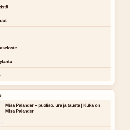
istä
edot
jaseloste
ytäntö
e
S
Misa Palander – puoliso, ura ja tausta | Kuka on
Misa Palander