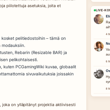
a piilotettuja asetuksia, joita et
LIVE-K
El
Ra
ai
4 
ä kosket pelitiedostoihin – tämä on
No
in modauksiin.
Va
usten, Rebarin (Resizable BAR) ja
au
na
en pelikohtaisesti.
6 
an, kuten PCGamingWiki kuvaa, globaalit
Os
ottamattomia sivuvaikutuksia joissakin
Hy
sy
ta
8 
, joka on ylläpitänyt projektia aktiivisesti