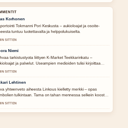
OMMENTIT
ias Korhonen
portointi Tokmanni Pori Keskusta – aukioloajat ja osoite-
heesta tuntuu luotettavalta ja helppolukuiselta.
MIN SITTEN
ora Niemi
hvaa tarkistustyota liittyen K-Market Teekkarinkatu –
kioloajat ja palvelut. Useampien medioiden tulisi kirjoittaa
in.
MIN SITTEN
kari Lehtinen
va yhteenveto aiheesta Linkous kielletty merkki – opas
mbolien tulkintaan. Tama on tahan mennessa selkein kooste
naan.
MIN SITTEN