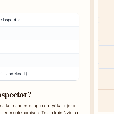
le Inspector
oin lähdekoodi)
nspector?
ämä kolmannen osapuolen työkalu, joka
fiilien muokkaamisen. Toisin kuin Nvidian