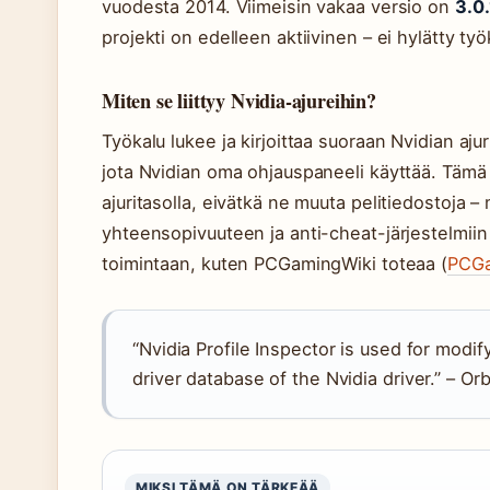
vuodesta 2014. Viimeisin vakaa versio on
3.0.
projekti on edelleen aktiivinen – ei hylätty työ
Miten se liittyy Nvidia-ajureihin?
Työkalu lukee ja kirjoittaa suoraan Nvidian aju
jota Nvidian oma ohjauspaneeli käyttää. Tämä 
ajuritasolla, eivätkä ne muuta pelitiedostoja – 
yhteensopivuuteen ja anti-cheat-järjestelmiin
toimintaan, kuten PCGamingWiki toteaa (
PCGa
“Nvidia Profile Inspector is used for modif
driver database of the Nvidia driver.” – O
MIKSI TÄMÄ ON TÄRKEÄÄ