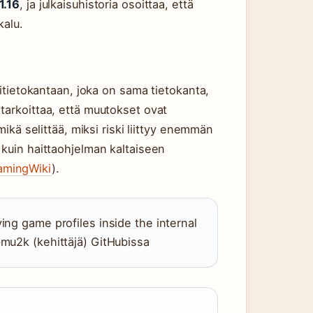
1.16
, ja julkaisuhistoria osoittaa, että
kalu.
ritietokantaan, joka on sama tietokanta,
tarkoittaa, että muutokset ovat
mikä selittää, miksi riski liittyy enemmän
 kuin haittaohjelman kaltaiseen
mingWiki
).
ying game profiles inside the internal
rbmu2k (kehittäjä) GitHubissa