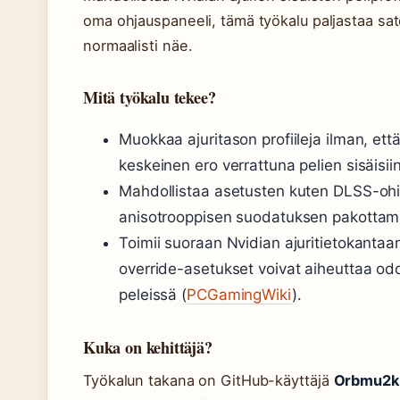
oma ohjauspaneeli, tämä työkalu paljastaa satoj
normaalisti näe.
Mitä työkalu tekee?
Muokkaa ajuritason profiileja ilman, ett
keskeinen ero verrattuna pelien sisäisi
Mahdollistaa asetusten kuten DLSS-ohit
anisotrooppisen suodatuksen pakottamis
Toimii suoraan Nvidian ajuritietokanta
override-asetukset voivat aiheuttaa od
peleissä (
PCGamingWiki
).
Kuka on kehittäjä?
Työkalun takana on GitHub-käyttäjä
Orbmu2k