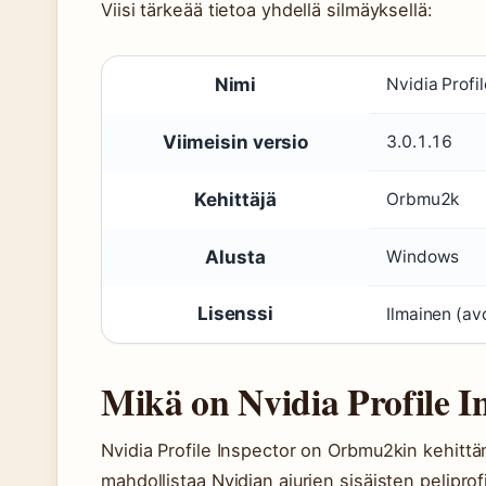
Viisi tärkeää tietoa yhdellä silmäyksellä:
Nimi
Nvidia Profi
Viimeisin versio
3.0.1.16
Kehittäjä
Orbmu2k
Alusta
Windows
Lisenssi
Ilmainen (av
Mikä on Nvidia Profile I
Nvidia Profile Inspector on Orbmu2kin kehitt
mahdollistaa Nvidian ajurien sisäisten pelipro