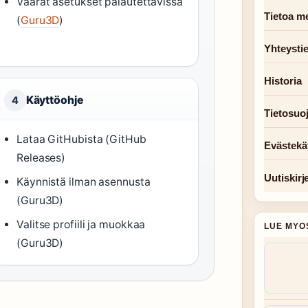
Väärät asetukset palautettavissa
Tietoa me
(
Guru3D
)
Yhteysti
Historia
Käyttöohje
4
Tietosuo
Lataa GitHubista (GitHub
Evästekä
Releases)
Uutiskirj
Käynnistä ilman asennusta
(Guru3D)
Valitse profiili ja muokkaa
LUE MYO
(Guru3D)