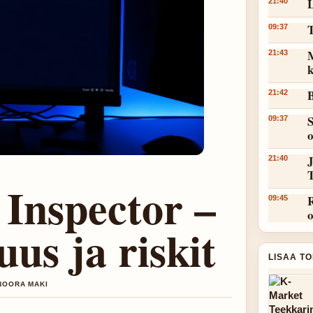
L
21:40
T
09:37
M
21:43
k
B
21:42
S
09:37
J
21:40
 Inspector –
R
09:45
uus ja riskit
LISAA T
 NOORA MAKI