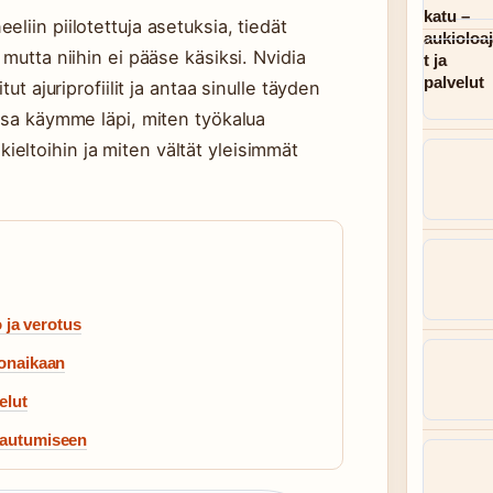
liin piilotettuja asetuksia, tiedät
mutta niihin ei pääse käsiksi. Nvidia
ut ajuriprofiilit ja antaa sinulle täyden
assa käymme läpi, miten työkalua
likieltoihin ja miten vältät yleisimmät
ja verotus
lonaikaan
elut
rjautumiseen