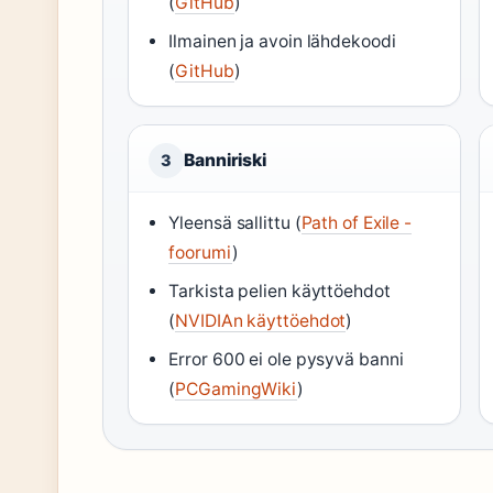
(
GitHub
)
Ilmainen ja avoin lähdekoodi
(
GitHub
)
Banniriski
3
Yleensä sallittu (
Path of Exile -
foorumi
)
Tarkista pelien käyttöehdot
(
NVIDIAn käyttöehdot
)
Error 600 ei ole pysyvä banni
(
PCGamingWiki
)