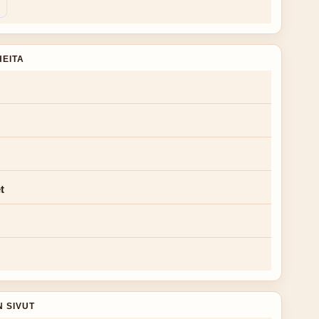
HEITA
t
N SIVUT