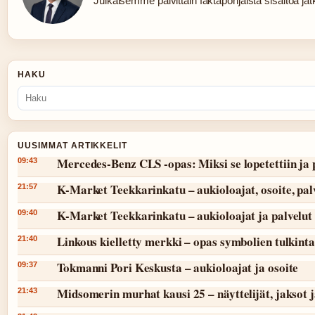
Julkaisemme päivittäin faktapohjaista sisältöä jatku
HAKU
UUSIMMAT ARTIKKELIT
Mercedes-Benz CLS -opas: Miksi se lopetettiin ja 
09:43
K-Market Teekkarinkatu – aukioloajat, osoite, pal
21:57
K-Market Teekkarinkatu – aukioloajat ja palvelut
09:40
Linkous kielletty merkki – opas symbolien tulkint
21:40
Tokmanni Pori Keskusta – aukioloajat ja osoite
09:37
Midsomerin murhat kausi 25 – näyttelijät, jaksot 
21:43