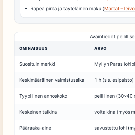
Rapea pinta ja täyteläinen maku (
Martat – leiv
Avaintiedot pellillis
OMINAISUUS
ARVO
Suosituin merkki
Myllyn Paras lohipi
Keskimääräinen valmistusaika
1 h (sis. esipaisto) 
Tyypillinen annoskoko
pellillinen (30×40
Keskeinen taikina
voitaikina (myös mu
Pääraaka-aine
savustettu lohi (my