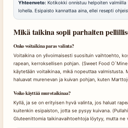
Yhteenveto:
Kotikokki onnistuu helpoiten valmiilla 
lohella. Esipaisto kannattaa aina, ellei resepti ohjei
Mikä taikina sopii parhaiten pellill
Onko voitaikina paras valinta?
Voitaikina on ylivoimaisesti suosituin vaihtoehto, ko
rapean, kerroksellisen pohjan. (Sweet Food O`Mine –
käytetään voitaikinaa, mikä nopeuttaa valmistusta. M
haluavat murenevan ja kuivan pohjan, kuten Marttoj
Voiko käyttää murotaikinaa?
Kyllä, ja se on erityisen hyvä valinta, jos haluat rap
kuitenkin esipaiston, jotta se pysyy kuivana. (Pullahi
Gluteenittomia taikinavaihtoehtoja löytyy, mutta ne v