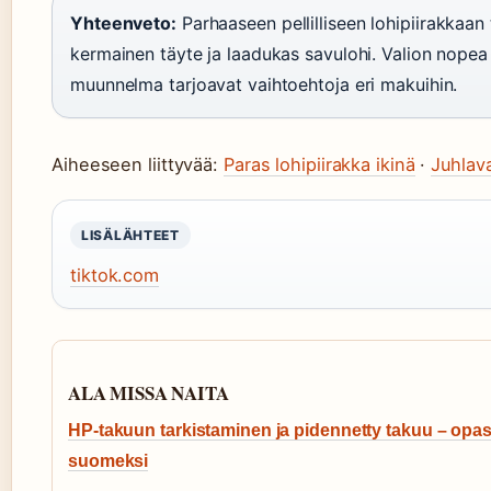
Yhteenveto:
Parhaaseen pellilliseen lohipiirakkaan
kermainen täyte ja laadukas savulohi. Valion nopea
muunnelma tarjoavat vaihtoehtoja eri makuihin.
Aiheeseen liittyvää:
Paras lohipiirakka ikinä
·
Juhlava
LISÄLÄHTEET
tiktok.com
ALA MISSA NAITA
HP-takuun tarkistaminen ja pidennetty takuu – opa
suomeksi