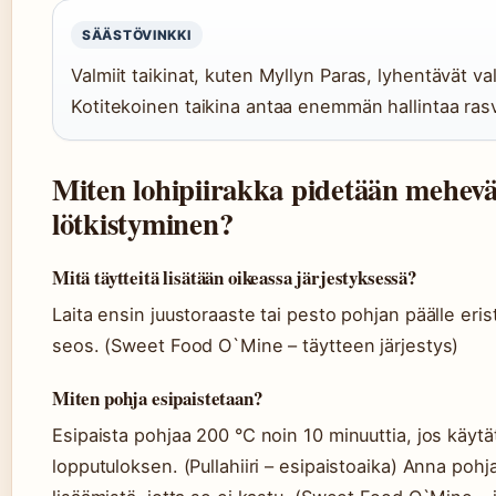
SÄÄSTÖVINKKI
Valmiit taikinat, kuten Myllyn Paras, lyhentävät va
Kotitekoinen taikina antaa enemmän hallintaa ras
Miten lohipiirakka pidetään mehevä
lötkistyminen?
Mitä täytteitä lisätään oikeassa järjestyksessä?
Laita ensin juustoraaste tai pesto pohjan päälle eris
seos. (Sweet Food O`Mine – täytteen järjestys)
Miten pohja esipaistetaan?
Esipaista pohjaa 200 °C noin 10 minuuttia, jos käytä
lopputuloksen. (Pullahiiri – esipaistoaika) Anna poh