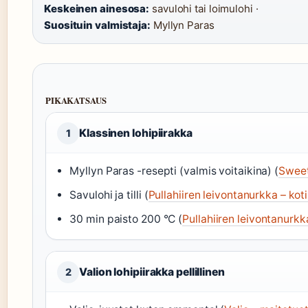
Keskeinen ainesosa:
savulohi tai loimulohi ·
Suosituin valmistaja:
Myllyn Paras
PIKAKATSAUS
Klassinen lohipiirakka
1
Myllyn Paras -resepti (valmis voitaikina) (
Sweet
Savulohi ja tilli (
Pullahiiren leivontanurkka – kot
30 min paisto 200 °C (
Pullahiiren leivontanurkk
Valion lohipiirakka pellillinen
2