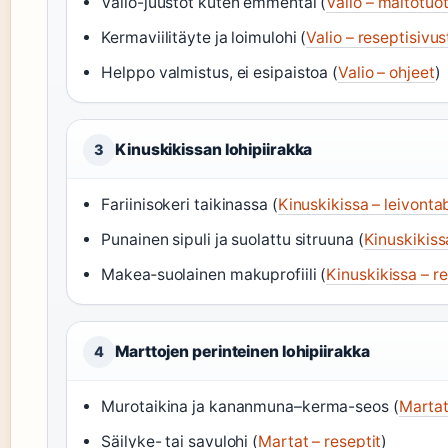
Valio-juustot kuten emmental (
Valio – maitotuot
Kermaviilitäyte ja loimulohi (
Valio – reseptisivus
Helppo valmistus, ei esipaistoa (
Valio – ohjeet
)
Kinuskikissan lohipiirakka
3
Fariinisokeri taikinassa (
Kinuskikissa – leivonta
Punainen sipuli ja suolattu sitruuna (
Kinuskikis
Makea‑suolainen makuprofiili (
Kinuskikissa – r
Marttojen perinteinen lohipiirakka
4
Murotaikina ja kananmuna–kerma-seos (
Martat
Säilyke- tai savulohi (
Martat – reseptit
)