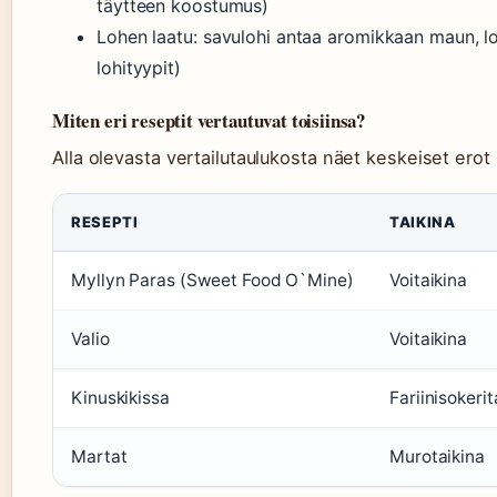
täytteen koostumus)
Lohen laatu: savulohi antaa aromikkaan maun, lo
lohityypit)
Miten eri reseptit vertautuvat toisiinsa?
Alla olevasta vertailutaulukosta näet keskeiset erot n
RESEPTI
TAIKINA
Myllyn Paras (Sweet Food O`Mine)
Voitaikina
Valio
Voitaikina
Kinuskikissa
Fariinisokerit
Martat
Murotaikina