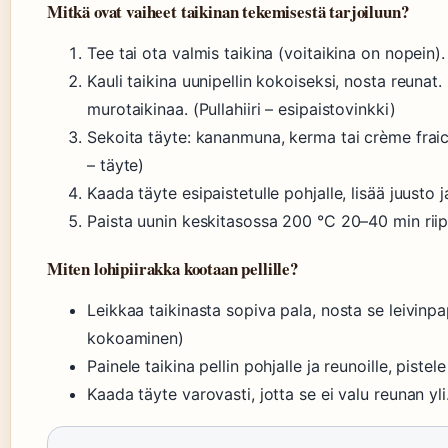
Mitkä ovat vaiheet taikinan tekemisestä tarjoiluun?
Tee tai ota valmis taikina (voitaikina on nopein
Kauli taikina uunipellin kokoiseksi, nosta reunat
murotaikinaa. (Pullahiiri – esipaistovinkki)
Sekoita täyte: kananmuna, kerma tai crème frai
– täyte)
Kaada täyte esipaistetulle pohjalle, lisää juusto ja t
Paista uunin keskitasossa 200 °C 20–40 min riippu
Miten lohipiirakka kootaan pellille?
Leikkaa taikinasta sopiva pala, nosta se leivinpa
kokoaminen)
Painele taikina pellin pohjalle ja reunoille, pistel
Kaada täyte varovasti, jotta se ei valu reunan yli