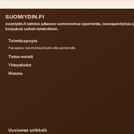
SUOMIYDIN.FI
suomiydin.fi toimitus julkaisee varmennettua raportointia, taustapaivityksia j
korjauksia selkein lahdeviittein.
Toimituspoyta
Paivapaiva raportointisykli jatkuvilla paivityksilla.
Tietoa meistä
Yhteystiedot
Historia
Uusimmat artikkelit