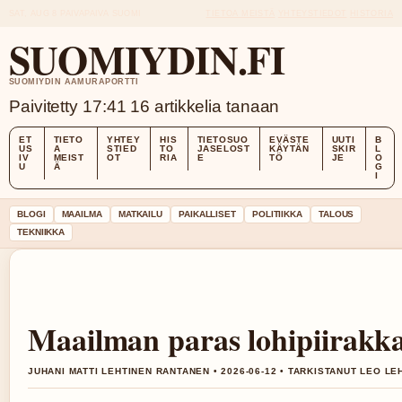
SAT, AUG 8
PAIVAPAIVA
SUOMI
TIETOA MEISTÄ
YHTEYSTIEDOT
HISTORIA
SUOMIYDIN.FI
SUOMIYDIN AAMURAPORTTI
Paivitetty 17:41
16 artikkelia tanaan
ET
TIETO
YHTEY
HIS
TIETOSUO
EVÄSTE
UUTI
B
US
A
STIED
TO
JASELOST
KÄYTÄN
SKIR
L
IV
MEIST
OT
RIA
E
TÖ
JE
O
U
Ä
G
I
BLOGI
MAAILMA
MATKAILU
PAIKALLISET
POLITIIKKA
TALOUS
TEKNIIKKA
Maailman paras lohipiirakka p
JUHANI MATTI LEHTINEN RANTANEN • 2026-06-12 • TARKISTANUT LEO LE