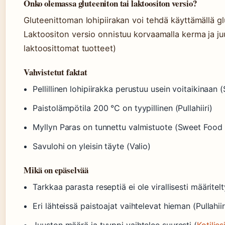
Onko olemassa gluteeniton tai laktoositon versio?
Gluteenittoman lohipiirakan voi tehdä käyttämällä g
Laktoositon versio onnistuu korvaamalla kerma ja juust
laktoosittomat tuotteet)
Vahvistetut faktat
Pellillinen lohipiirakka perustuu usein voitaikinaa
Paistolämpötila 200 °C on tyypillinen (Pullahiiri)
Myllyn Paras on tunnettu valmistuote (Sweet Food
Savulohi on yleisin täyte (Valio)
Mikä on epäselvää
Tarkkaa parasta reseptiä ei ole virallisesti määritelt
Eri lähteissä paistoajat vaihtelevat hieman (Pullahiir