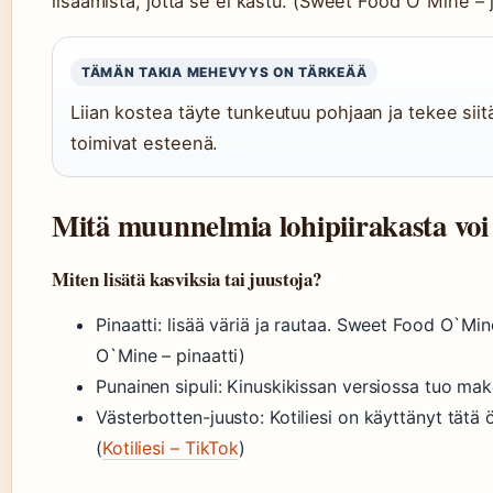
lisäämistä, jotta se ei kastu. (Sweet Food O`Mine – 
TÄMÄN TAKIA MEHEVYYS ON TÄRKEÄÄ
Liian kostea täyte tunkeutuu pohjaan ja tekee siit
toimivat esteenä.
Mitä muunnelmia lohipiirakasta voi
Miten lisätä kasviksia tai juustoja?
Pinaatti: lisää väriä ja rautaa. Sweet Food O`Mi
O`Mine – pinaatti)
Punainen sipuli: Kinuskikissan versiossa tuo make
Västerbotten-juusto: Kotiliesi on käyttänyt tätä 
(
Kotiliesi – TikTok
)