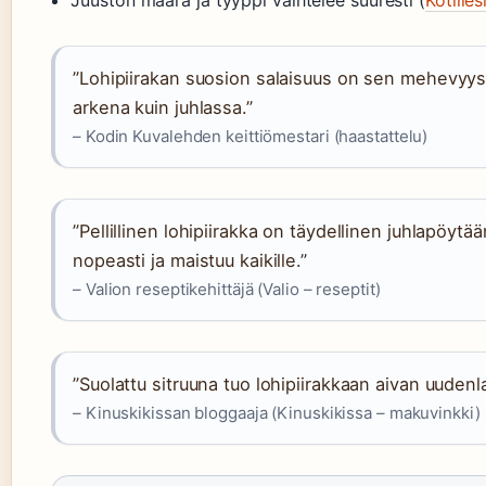
Juuston määrä ja tyyppi vaihtelee suuresti (
Kotilies
”Lohipiirakan suosion salaisuus on sen mehevyys j
arkena kuin juhlassa.”
– Kodin Kuvalehden keittiömestari (haastattelu)
”Pellillinen lohipiirakka on täydellinen juhlapöytä
nopeasti ja maistuu kaikille.”
– Valion reseptikehittäjä (Valio – reseptit)
”Suolattu sitruuna tuo lohipiirakkaan aivan uudenla
– Kinuskikissan bloggaaja (Kinuskikissa – makuvinkki)