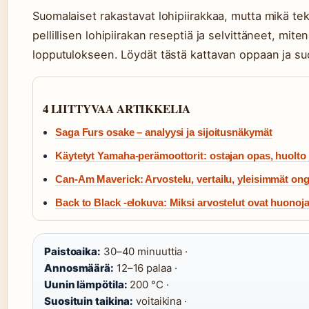
Suomalaiset rakastavat lohipiirakkaa, mutta mikä tek
pellillisen lohipiirakan reseptiä ja selvittäneet, mit
lopputulokseen. Löydät tästä kattavan oppaan ja suosi
4 LIITTYVAA ARTIKKELIA
Saga Furs osake – analyysi ja sijoitusnäkymät
Käytetyt Yamaha-perämoottorit: ostajan opas, huolto 
Can-Am Maverick: Arvostelu, vertailu, yleisimmät on
Back to Black -elokuva: Miksi arvostelut ovat huonoj
Paistoaika:
30–40 minuuttia ·
Annosmäärä:
12–16 palaa ·
Uunin lämpötila:
200 °C ·
Suosituin taikina:
voitaikina ·