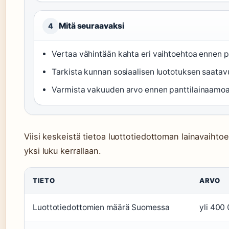
Mitä seuraavaksi
4
Vertaa vähintään kahta eri vaihtoehtoa ennen 
Tarkista kunnan sosiaalisen luototuksen saatav
Varmista vakuuden arvo ennen panttilainaamo
Viisi keskeistä tietoa luottotiedottoman lainavaihto
yksi luku kerrallaan.
TIETO
ARVO
Luottotiedottomien määrä Suomessa
yli 400