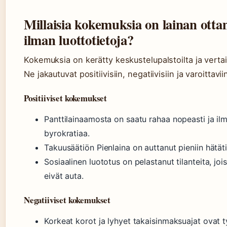
Millaisia kokemuksia on lainan otta
ilman luottotietoja?
Kokemuksia on kerätty keskustelupalstoilta ja vertail
Ne jakautuvat positiivisiin, negatiivisiin ja varoittavii
Positiiviset kokemukset
Panttilainaamosta on saatu rahaa nopeasti ja il
byrokratiaa.
Takuusäätiön Pienlaina on auttanut pieniin hätätil
Sosiaalinen luototus on pelastanut tilanteita, joi
eivät auta.
Negatiiviset kokemukset
Korkeat korot ja lyhyet takaisinmaksuajat ovat ty