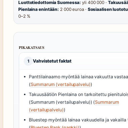
Luottotiedottomia Suomessa:
yli 400 000 ⋅
Takuusää
Pienlaina enintään:
2 000 euroa ⋅
Sosiaalisen luotot
0–2 %
PIKAKATSAUS
Vahvistetut faktat
1
Panttilainaamo myöntää lainaa vakuutta vasta
(
Summarum (vertailupalvelu)
)
Takuusäätiön Pienlaina on tarkoitettu pienitulois
(Summarum (vertailupalvelu)) (
Summarum
(vertailupalvelu)
)
Bluestep myöntää lainaa vakuudella ja vakailla t
(
Bluestep Bank (pankki)
)