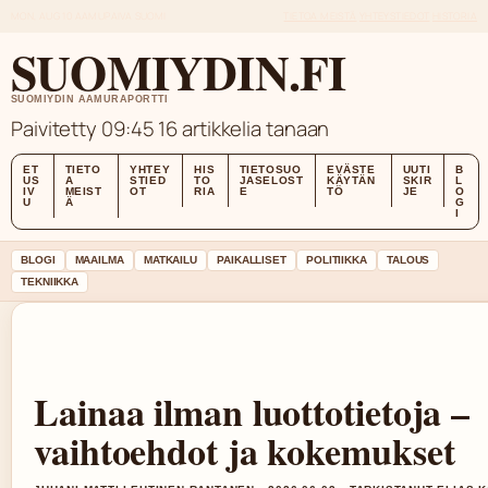
MON, AUG 10
AAMUPAIVA
SUOMI
TIETOA MEISTÄ
YHTEYSTIEDOT
HISTORIA
SUOMIYDIN.FI
SUOMIYDIN AAMURAPORTTI
Paivitetty 09:45
16 artikkelia tanaan
ET
TIETO
YHTEY
HIS
TIETOSUO
EVÄSTE
UUTI
B
US
A
STIED
TO
JASELOST
KÄYTÄN
SKIR
L
IV
MEIST
OT
RIA
E
TÖ
JE
O
U
Ä
G
I
BLOGI
MAAILMA
MATKAILU
PAIKALLISET
POLITIIKKA
TALOUS
TEKNIIKKA
Lainaa ilman luottotietoja –
vaihtoehdot ja kokemukset