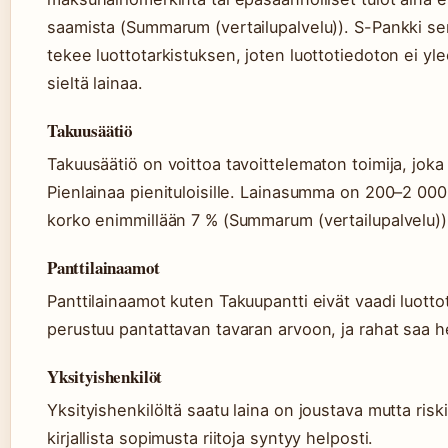
saamista (Summarum (vertailupalvelu)). S-Pankki se
tekee luottotarkistuksen, joten luottotiedoton ei yl
sieltä lainaa.
Takuusäätiö
Takuusäätiö on voittoa tavoittelematon toimija, joka
Pienlainaa pienituloisille. Lainasumma on 200–2 000
korko enimmillään 7 % (Summarum (vertailupalvelu))
Panttilainaamot
Panttilainaamot kuten Takuupantti eivät vaadi luottot
perustuu pantattavan tavaran arvoon, ja rahat saa he
Yksityishenkilöt
Yksityishenkilöltä saatu laina on joustava mutta riski
kirjallista sopimusta riitoja syntyy helposti.