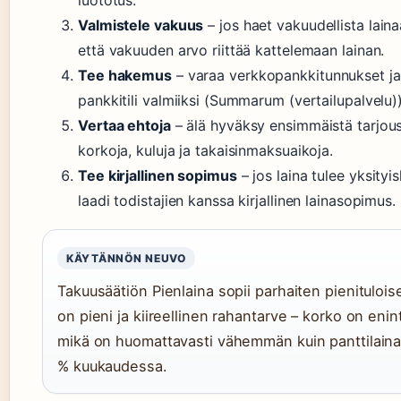
luototus.
Valmistele vakuus
– jos haet vakuudellista laina
että vakuuden arvo riittää kattelemaan lainan.
Tee hakemus
– varaa verkkopankkitunnukset j
pankkitili valmiiksi (Summarum (vertailupalvelu))
Vertaa ehtoja
– älä hyväksy ensimmäistä tarjous
korkoja, kuluja ja takaisinmaksuaikoja.
Tee kirjallinen sopimus
– jos laina tulee yksityis
laadi todistajien kanssa kirjallinen lainasopimus.
KÄYTÄNNÖN NEUVO
Takuusäätiön Pienlaina sopii parhaiten pienituloisel
on pieni ja kiireellinen rahantarve – korko on enin
mikä on huomattavasti vähemmän kuin panttilain
% kuukaudessa.