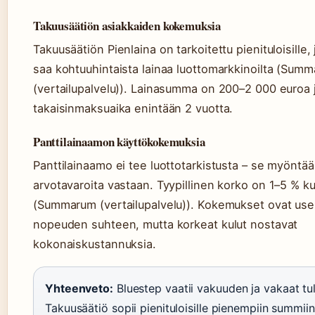
Takuusäätiön asiakkaiden kokemuksia
Takuusäätiön Pienlaina on tarkoitettu pienituloisille, 
saa kohtuuhintaista lainaa luottomarkkinoilta (Sum
(vertailupalvelu)). Lainasumma on 200–2 000 euroa 
takaisinmaksuaika enintään 2 vuotta.
Panttilainaamon käyttökokemuksia
Panttilainaamo ei tee luottotarkistusta – se myöntää 
arvotavaroita vastaan. Tyypillinen korko on 1–5 % 
(Summarum (vertailupalvelu)). Kokemukset ovat usein
nopeuden suhteen, mutta korkeat kulut nostavat
kokonaiskustannuksia.
Yhteenveto:
Bluestep vaatii vakuuden ja vakaat tul
Takuusäätiö sopii pienituloisille pienempiin summiin