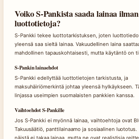
Voiko S-Pankista saada lainaa ilman
luottotietoja?
S-Pankki tekee luottotarkistuksen, joten luottotiedo
yleensä saa sieltä lainaa. Vakuudellinen laina saattaa
mahdollinen tapauskohtaisesti, mutta käytäntö on t
S-Pankin lainaehdot
S-Pankki edellyttää luottotietojen tarkistusta, ja
maksuhäiriömerkintä johtaa yleensä hylkäykseen. 
linjassa useimpien suomalaisten pankkien kanssa.
Vaihtoehdot S-Pankille
Jos S-Pankki ei myönnä lainaa, vaihtoehtoja ovat B
Takuusäätiö, panttilainaamo ja sosiaalinen luototus
näistä ei takaa lainaa, mutta ne ovat realistisia reitte