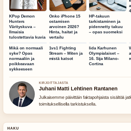
k
a
KPop Demon
Onko iPhone 15
HP-takuun
Hunters
ostamisen
tarkistaminen ja
Värityskuva –
arvoinen 2026?
pidennetty takuu
Ilmaisia
Hinta, haitat ja
– opas suomeksi
tulostettavia kuvia
vertailu
Mikä on normaali
1vs1 Fighting
Iida Karhunen
W
syke? Opas
Stream – Miten ja
Olympialaiset –
a
normaaliin ja
mistä katsot
16. Sija Milano-
r
poikkeavaan
Cortina
sykkeeseen
KIRJOITTAJASTA
Juhani Matti Lehtinen Rantanen
Julkaisemme päivittäin faktapohjaista sisältöä jat
toimituksellisella tarkistuksella.
HAKU