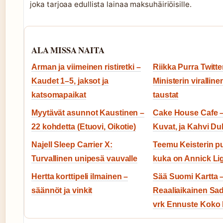
joka tarjoaa edullista lainaa maksuhäiriöisille.
ALA MISSA NAITA
Arman ja viimeinen ristiretki –
Riikka Purra Twitte
Kaudet 1–5, jaksot ja
Ministerin virallinen 
katsomapaikat
taustat
Myytävät asunnot Kaustinen –
Cake House Cafe 
22 kohdetta (Etuovi, Oikotie)
Kuvat, ja Kahvi Du
Najell Sleep Carrier X:
Teemu Keisterin pu
Turvallinen unipesä vauvalle
kuka on Annick Li
Hertta korttipeli ilmainen –
Sää Suomi Kartta 
säännöt ja vinkit
Reaaliaikainen Sad
vrk Ennuste Koko 