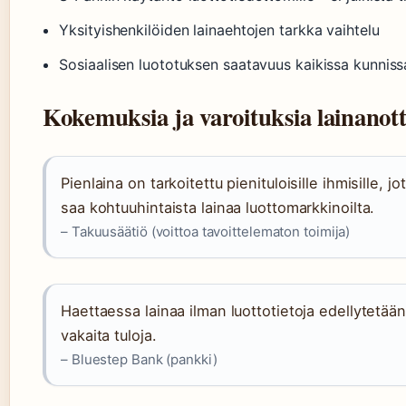
Yksityishenkilöiden lainaehtojen tarkka vaihtelu
Sosiaalisen luototuksen saatavuus kaikissa kunniss
Kokemuksia ja varoituksia lainanott
Pienlaina on tarkoitettu pienituloisille ihmisille, jo
saa kohtuuhintaista lainaa luottomarkkinoilta.
– Takuusäätiö (voittoa tavoittelematon toimija)
Haettaessa lainaa ilman luottotietoja edellytetää
vakaita tuloja.
– Bluestep Bank (pankki)