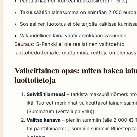
Panttilainaamon korkeat kuukausikorot (1–5 %)
Takuusäätiön lainasumma on enintään 2 000 euroa
Sosiaalinen luototus ei ole tarjolla kaikissa kunniss
Vakuudellinen laina vaatii arvokkaan vakuuden
Seuraus: S-Pankki ei ole realistinen vaihtoehto
luottotiedottomalle, mutta muita reittejä on olemass
Vaiheittainen opas: miten hakea lai
luottotietoja
Selvitä tilanteesi
– tarkista maksuhäiriömerkintö
ikä. Tuoreet merkinnät vaikeuttavat lainan saam
(Summarum (vertailupalvelu)).
Valitse kanava
– pieniin summiin (alle 2 000 €)
tai panttilainaamo; isompiin summiin Bluestep ta