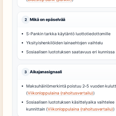
Mikä on epäselvää
2
S-Pankin tarkka käytäntö luottotiedottomille
Yksityishenkilöiden lainaehtojen vaihtelu
Sosiaalisen luototuksen saatavuus eri kunnissa
Aikajanasignaali
3
Maksuhäiriömerkintä poistuu 2–5 vuoden kulut
(
Viikonloppulaina (rahoitusvertailu)
)
Sosiaalisen luototuksen käsittelyaika vaihtelee
kunnittain (
Viikonloppulaina (rahoitusvertailu)
)