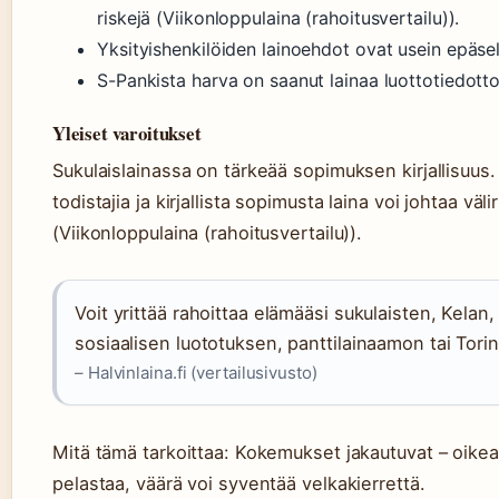
riskejä (Viikonloppulaina (rahoitusvertailu)).
Yksityishenkilöiden lainoehdot ovat usein epäsel
S-Pankista harva on saanut lainaa luottotiedott
Yleiset varoitukset
Sukulaislainassa on tärkeää sopimuksen kirjallisuus.
todistajia ja kirjallista sopimusta laina voi johtaa väl
(Viikonloppulaina (rahoitusvertailu)).
Voit yrittää rahoittaa elämääsi sukulaisten, Kelan,
sosiaalisen luototuksen, panttilainaamon tai Torin
– Halvinlaina.fi (vertailusivusto)
Mitä tämä tarkoittaa: Kokemukset jakautuvat – oike
pelastaa, väärä voi syventää velkakierrettä.