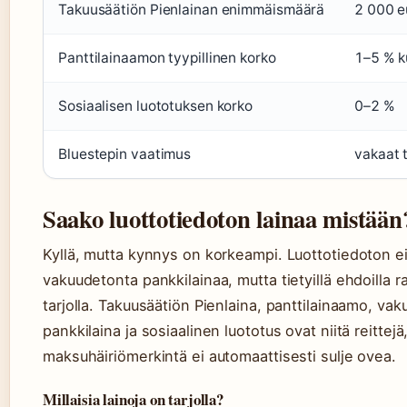
Takuusäätiön Pienlainan enimmäismäärä
2 000 e
Panttilainaamon tyypillinen korko
1–5 % 
Sosiaalisen luototuksen korko
0–2 %
Bluestepin vaatimus
vakaat t
Saako luottotiedoton lainaa mistään
Kyllä, mutta kynnys on korkeampi. Luottotiedoton e
vakuudetonta pankkilainaa, mutta tietyillä ehdoilla r
tarjolla. Takuusäätiön Pienlaina, panttilainaamo, vak
pankkilaina ja sosiaalinen luototus ovat niitä reittejä, 
maksuhäiriömerkintä ei automaattisesti sulje ovea.
Millaisia lainoja on tarjolla?