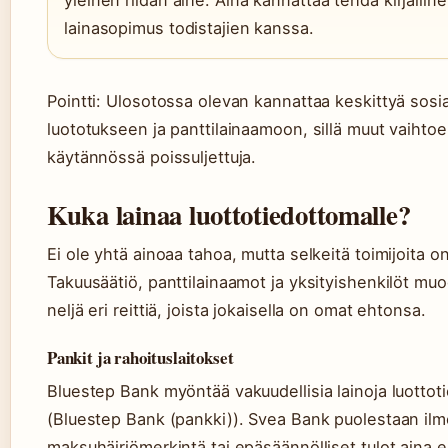
yleinen riidan aihe. Aina kannattaa tehdä kirjallin
lainasopimus todistajien kanssa.
Pointti: Ulosotossa olevan kannattaa keskittyä sosi
luototukseen ja panttilainaamoon, sillä muut vaihto
käytännössä poissuljettuja.
Kuka lainaa luottotiedottomalle?
Ei ole yhtä ainoaa tahoa, mutta selkeitä toimijoita on
Takuusäätiö, panttilainaamot ja yksityishenkilöt mu
neljä eri reittiä, joista jokaisella on omat ehtonsa.
Pankit ja rahoituslaitokset
Bluestep Bank myöntää vakuudellisia lainoja luottoti
(Bluestep Bank (pankki)). Svea Bank puolestaan ilmo
maksuhäiriömerkintä tai epäsäännölliset tulot aina e