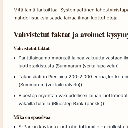
Mitä tämä tarkoittaa: Systemaattinen lähestymistap
mahdollisuuksia saada lainaa ilman luottotietoja.
Vahvistetut faktat ja avoimet kysym
Vahvistetut faktat
Panttilainaamo myöntää lainaa vakuutta vastaan i
luottotarkistusta (Summarum (vertailupalvelu))
Takuusäätiön Pienlaina 200–2 000 euroa, korko en
(Summarum (vertailupalvelu))
Bluestep myöntää vakuudellisen lainan luottotiedo
vakailla tuloilla (Bluestep Bank (pankki))
Mikä on epäselvää
S-Pankin käytäntö luottotiedottomille – ei julkista t