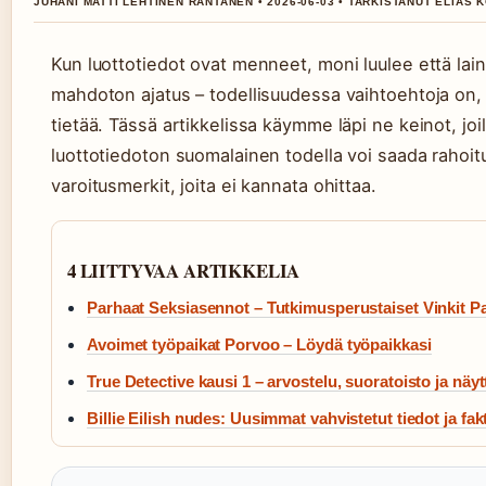
JUHANI MATTI LEHTINEN RANTANEN • 2026-06-03 • TARKISTANUT ELIAS
Kun luottotiedot ovat menneet, moni luulee että lain
mahdoton ajatus – todellisuudessa vaihtoehtoja on, 
tietää. Tässä artikkelissa käymme läpi ne keinot, joil
luottotiedoton suomalainen todella voi saada rahoitu
varoitusmerkit, joita ei kannata ohittaa.
4 LIITTYVAA ARTIKKELIA
Parhaat Seksiasennot – Tutkimusperustaiset Vinkit Pa
Avoimet työpaikat Porvoo – Löydä työpaikkasi
True Detective kausi 1 – arvostelu, suoratoisto ja näytt
Billie Eilish nudes: Uusimmat vahvistetut tiedot ja fak