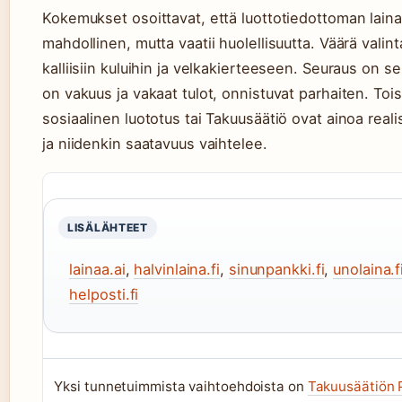
Kokemukset osoittavat, että luottotiedottoman lain
mahdollinen, mutta vaatii huolellisuutta. Väärä valint
kalliisiin kuluihin ja velkakierteeseen. Seuraus on sel
on vakuus ja vakaat tulot, onnistuvat parhaiten. Toisi
sosiaalinen luototus tai Takuusäätiö ovat ainoa realis
ja niidenkin saatavuus vaihtelee.
LISÄLÄHTEET
lainaa.ai
,
halvinlaina.fi
,
sinunpankki.fi
,
unolaina.f
helposti.fi
Yksi tunnetuimmista vaihtoehdoista on
Takuusäätiön 