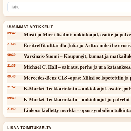
UUSIMMAT ARTIKKELIT
Musti ja Mirri Iisalmi: aukioloajat, osoite ja palve
09:42
Ensitreffit alttarilla Julia ja Arttu: miksi he erosi
21:38
Varsinais-Suomi – Kaupungit, kunnat ja matkailu
09:39
Michael C. Hall – sairaus, perhe ja ura katsaukses
21:35
Mercedes-Benz CLS -opas: Miksi se lopetettiin ja 
09:43
K-Market Teekkarinkatu – aukioloajat, osoite, pal
21:57
K-Market Teekkarinkatu – aukioloajat ja palvelut
09:40
Linkous kielletty merkki – opas symbolien tulkint
21:40
LISAA TOIMITUKSELTA