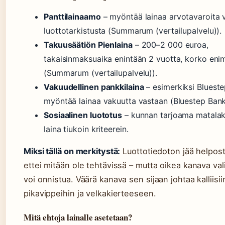
Panttilainaamo
– myöntää lainaa arvotavaroita 
luottotarkistusta (Summarum (vertailupalvelu)).
Takuusäätiön Pienlaina
– 200–2 000 euroa,
takaisinmaksuaika enintään 2 vuotta, korko eni
(Summarum (vertailupalvelu)).
Vakuudellinen pankkilaina
– esimerkiksi Bluest
myöntää lainaa vakuutta vastaan (Bluestep Bank
Sosiaalinen luototus
– kunnan tarjoama matala
laina tiukoin kriteerein.
Miksi tällä on merkitystä:
Luottotiedoton jää helpos
ettei mitään ole tehtävissä – mutta oikea kanava vali
voi onnistua. Väärä kanava sen sijaan johtaa kalliisii
pikavippeihin ja velkakierteeseen.
Mitä ehtoja lainalle asetetaan?