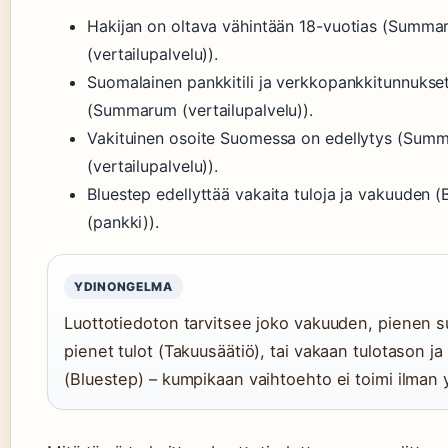
Hakijan on oltava vähintään 18-vuotias (Summ
(vertailupalvelu)).
Suomalainen pankkitili ja verkkopankkitunnukse
(Summarum (vertailupalvelu)).
Vakituinen osoite Suomessa on edellytys (Sum
(vertailupalvelu)).
Bluestep edellyttää vakaita tuloja ja vakuuden 
(pankki)).
YDINONGELMA
Luottotiedoton tarvitsee joko vakuuden, pienen 
pienet tulot (Takuusäätiö), tai vakaan tulotason j
(Bluestep) – kumpikaan vaihtoehto ei toimi ilman 