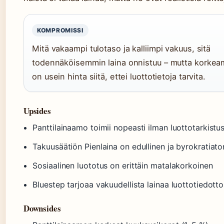
KOMPROMISSI
Mitä vakaampi tulotaso ja kalliimpi vakuus, sitä
todennäköisemmin laina onnistuu – mutta korkea
on usein hinta siitä, ettei luottotietoja tarvita.
Upsides
Panttilainaamo toimii nopeasti ilman luottotarkistu
Takuusäätiön Pienlaina on edullinen ja byrokratiato
Sosiaalinen luototus on erittäin matalakorkoinen
Bluestep tarjoaa vakuudellista lainaa luottotiedotto
Downsides