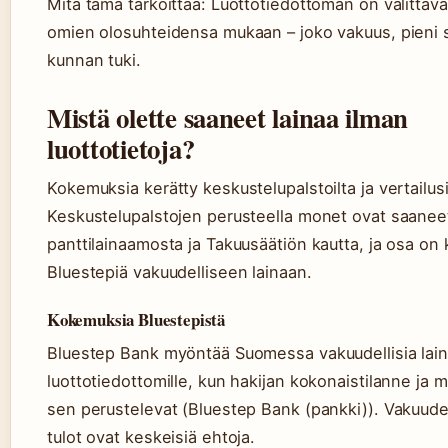
Mitä tämä tarkoittaa: Luottotiedottoman on valittav
omien olosuhteidensa mukaan – joko vakuus, pieni 
kunnan tuki.
Mistä olette saaneet lainaa ilman
luottotietoja?
Kokemuksia kerätty keskustelupalstoilta ja vertailusi
Keskustelupalstojen perusteella monet ovat saaneet
panttilainaamosta ja Takuusäätiön kautta, ja osa on 
Bluestepiä vakuudelliseen lainaan.
Kokemuksia Bluestepistä
Bluestep Bank myöntää Suomessa vakuudellisia lai
luottotiedottomille, kun hakijan kokonaistilanne ja
sen perustelevat (Bluestep Bank (pankki)). Vakuude
tulot ovat keskeisiä ehtoja.