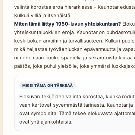
valinta korostaa eroa hierarkiassa – Kaunotar edusta
Kulkuri villiä ja itsenäistä.
Miten tämä liittyy 1950-luvun yhteiskuntaan?
Eloku
yhteiskuntaluokkien eroja. Kaunotar on puhdasrotuin
keskiluokan arvoihin ja turvallisuuteen. Kulkuri puo
mikä heijastaa työväenluokan epävarmuutta ja vapau
nimenomaan cockerspanielia ja sekarotuista koiraa ei
päätös, joka puhui yleisölle, joka ymmärsi luokkajak
MIKSI TÄMÄ ON TÄRKEÄÄ
Elokuvan tekijöiden valinta korostaa, kuinka rodut 
vaan kertovat syvemmästä tarinasta. Kaunotar ja Ku
ovat symboleita. Tämä tekee elokuvasta ajattoman,
ovat yhä ajankohtaisia.