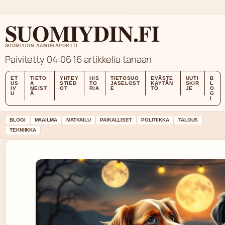
SAT, AUG 8
AAMUPAIVA
SUOMI
TIETOA MEISTÄ
YHTEYSTIEDOT
HISTORIA
SUOMIYDIN.FI
SUOMIYDIN AAMURAPORTTI
Paivitetty 04:06
16 artikkelia tanaan
ET
TIETO
YHTEY
HIS
TIETOSUO
EVÄSTE
UUTI
B
US
A
STIED
TO
JASELOST
KÄYTÄN
SKIR
L
IV
MEIST
OT
RIA
E
TÖ
JE
O
U
Ä
G
I
BLOGI
MAAILMA
MATKAILU
PAIKALLISET
POLITIIKKA
TALOUS
TEKNIIKKA