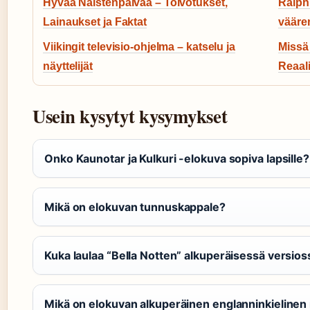
Hyvää Naistenpäivää – Toivotukset,
Ralph 
Lainaukset ja Faktat
vääre
Viikingit televisio-ohjelma – katselu ja
Missä 
näyttelijät
Reaali
Usein kysytyt kysymykset
Onko Kaunotar ja Kulkuri -elokuva sopiva lapsille?
Mikä on elokuvan tunnuskappale?
Kuka laulaa “Bella Notten” alkuperäisessä versios
Mikä on elokuvan alkuperäinen englanninkielinen