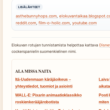
LISÄLÄHTEET
asthebunnyhops.com
,
elokuvantaikaa.blogspot.
reddit.com
,
film-o-holic.com
,
youtube.com
Elokuvan rotujen tunnistamista helpottaa kattava
Disney
cockerspanielin suomenkielinen nimi.
ALA MISSA NAITA
Itä-Uudenmaan käräjäoikeus –
Laiva 
yhteystiedot, tuomiot ja asiointi
aikata
WALL-E: Pixarin animaatioklassikko
Posti 
roskienkerääjärobotista
miten