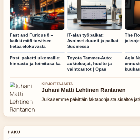
Fast and Furious 8 –
IT-alan työpaikat:
The Ro
kaikki mitä tarvitsee
Avoimet duunit ja palkat
jaksoje
tietää elokuvasta
Suomessa
Posti paketti ulkomaille:
Toyota Tammer-Auto:
Agia Na
hinnasto ja toimitusaika
aukioloajat, huolto ja
ennust
vaihtoautot | Opas
kuukau
KIRJOITTAJASTA
Juhani Matti Lehtinen Rantanen
Julkaisemme päivittäin faktapohjaista sisältöä jatku
HAKU