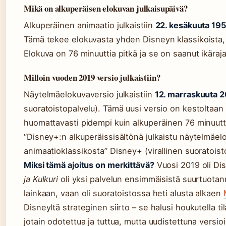
Mikä on alkuperäisen elokuvan julkaisupäivä?
Alkuperäinen animaatio julkaistiin
22. kesäkuuta 19
Tämä tekee elokuvasta yhden Disneyn klassikoista, 
Elokuva on 76 minuuttia pitkä ja se on saanut ikäraj
Milloin vuoden 2019 versio julkaistiin?
Näytelmäelokuvaversio julkaistiin
12. marraskuuta 
suoratoistopalvelu). Tämä uusi versio on kestoltaan 
huomattavasti pidempi kuin alkuperäinen 76 minuutt
“Disney+:n alkuperäissisältönä julkaistu näytelmäe
animaatioklassikosta” Disney+ (virallinen suoratoist
Miksi tämä ajoitus on merkittävä?
Vuosi 2019 oli Di
ja Kulkuri
oli yksi palvelun ensimmäisistä suurtuotann
lainkaan, vaan oli suoratoistossa heti alusta alkaen
Disneyltä strateginen siirto – se halusi houkutella til
jotain odotettua ja tuttua, mutta uudistettuna versio