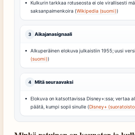
Kulkurin tarkkaa rotuseosta ei ole virallisesti määr
saksanpaimenkoira (
Wikipedia (suomi)
)
Aikajanasignaali
3
Alkuperäinen elokuva julkaistiin 1955; uusi vers
(suomi)
)
Mitä seuraavaksi
4
Elokuva on katsottavissa Disney+:ssa; vertaa alk
päätä, kumpi sopii sinulle (
Disney+ (suoratoisto
Minkä rotuinen on kaunotar ja kul