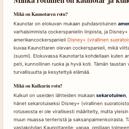
Mikä on Kaunotaren rotu?
Kaunotar on elokuvan mukaan puhdasrotuinen
amer
varhaisimmista cockerspanielin linjoista, ja Disne
amerikancockerspanieli
Disney+ (virallinen suoratoi
kuvaa Kaunottaren olevan cockerspanieli, mikä viitt
(suomi). Elokuvassa Kaunotarta kohdellaan kuten ar
peti, kunnollinen ruoka ja hyvä koti. Tämän taustan
turvallisuutta ja kesytettyä elämää.
Mikä on Kulkurin rotu?
Kulkuri on useiden lähteiden mukaan
sekarotuinen
,
hänet sekarotuiseksi Disney+ (virallinen suoratoisto
rotuseosta ei ole virallisesti määritelty, mutta yleisin
muun muassa terrieristä ja saksanpaimenkoirasta. 
vastakohdan Kaunottarelle: vapaa, omillaan toimeen