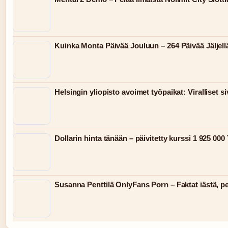
Kuinka Monta Päivää Jouluun – 264 Päivää Jäljell
Helsingin yliopisto avoimet työpaikat: Viralliset siv
Dollarin hinta tänään – päivitetty kurssi 1 925 00
Susanna Penttilä OnlyFans Porn – Faktat iästä, pe