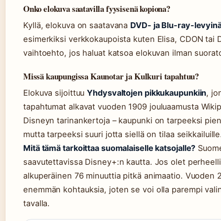
Onko elokuva saatavilla fyysisenä kopiona?
Kyllä, elokuva on saatavana
DVD- ja Blu-ray-levyin
esimerkiksi verkkokaupoista kuten Elisa, CDON tai 
vaihtoehto, jos haluat katsoa elokuvan ilman suoratoi
Missä kaupungissa Kaunotar ja Kulkuri tapahtuu?
Elokuva sijoittuu
Yhdysvaltojen pikkukaupunkiin
, j
tapahtumat alkavat vuoden 1909 jouluaamusta Wikipe
Disneyn tarinankertoja – kaupunki on tarpeeksi pieni j
mutta tarpeeksi suuri jotta siellä on tilaa seikkailuille
Mitä tämä tarkoittaa suomalaiselle katsojalle?
Suomes
saavutettavissa Disney+:n kautta. Jos olet perheelli
alkuperäinen 76 minuuttia pitkä animaatio. Vuoden 2
enemmän kohtauksia, joten se voi olla parempi valin
tavalla.