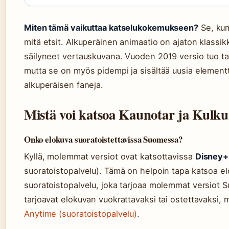
Miten tämä vaikuttaa katselukokemukseen?
Se, kum
mitä etsit. Alkuperäinen animaatio on ajaton klassikk
säilyneet vertauskuvana. Vuoden 2019 versio tuo tari
mutta se on myös pidempi ja sisältää uusia elementte
alkuperäisen faneja.
Mistä voi katsoa Kaunotar ja Kulku
Onko elokuva suoratoistettavissa Suomessa?
Kyllä, molemmat versiot ovat katsottavissa
Disney+
suoratoistopalvelu). Tämä on helpoin tapa katsoa el
suoratoistopalvelu, joka tarjoaa molemmat versiot
tarjoavat elokuvan vuokrattavaksi tai ostettavaksi
Anytime (suoratoistopalvelu)
.