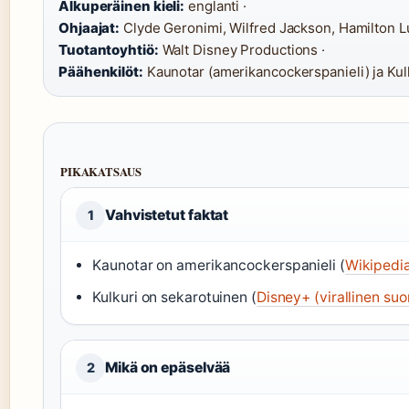
Alkuperäinen kieli:
englanti ·
Ohjaajat:
Clyde Geronimi, Wilfred Jackson, Hamilton L
Tuotantoyhtiö:
Walt Disney Productions ·
Päähenkilöt:
Kaunotar (amerikancockerspanieli) ja Kul
PIKAKATSAUS
Vahvistetut faktat
1
Kaunotar on amerikancockerspanieli (
Wikipedi
Kulkuri on sekarotuinen (
Disney+ (virallinen suo
Mikä on epäselvää
2