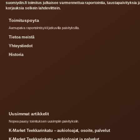
suomiydin.fi toimitus julkaisee varmennettua raportointia, taustapaivityksia j
korjauksia selkein lahdeviittein.
Toimituspoyta
Aamupaiva raportointisykli jatkuvilla paivityksilla.
Tietoa meistä
Yhteystiedot
Historia
Uusimmat artikkelit
Nopea paasy toimituksen uusimpiin paivityksiin.
K-Market Teekkarinkatu – aukioloajat, osoite, palvelut
K-Market Teekkarinkatu – aukioloajat ja palvelut