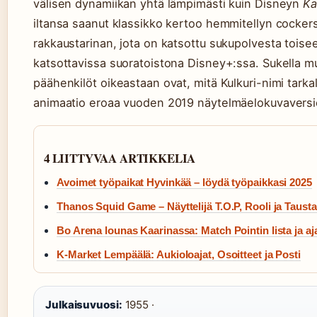
välisen dynamiikan yhtä lämpimästi kuin Disneyn
Ka
iltansa saanut klassikko kertoo hemmitellyn cockersp
rakkaustarinan, jota on katsottu sukupolvesta toise
katsottavissa suoratoistona Disney+:ssa. Sukella muk
päähenkilöt oikeastaan ovat, mitä Kulkuri-nimi tarka
animaatio eroaa vuoden 2019 näytelmäelokuvaversi
4 LIITTYVAA ARTIKKELIA
Avoimet työpaikat Hyvinkää – löydä työpaikkasi 2025
Thanos Squid Game – Näyttelijä T.O.P, Rooli ja Tausta
Bo Arena lounas Kaarinassa: Match Pointin lista ja aj
K-Market Lempäälä: Aukioloajat, Osoitteet ja Posti
Julkaisuvuosi:
1955 ·