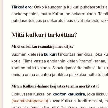
Tärkeä ero:
Onko Kaunotar ja Kulkuri puhdasrotuisi
cockerspanieli, mutta Kulkuri on sekarotuinen. Täm
puhdasrotuisuus ja sekarotuisuus eivät ole este rak
Mitä kulkuri tarkoittaa?
Mikä on kulkuri-sanakirjamerkitys?
Suomen kielessä
kulkuri
tarkoittaa henkilöä, joka k
kotia. Tämä vastaa englannin kielen “tramp”-sanaa, j
koditon tai irtolainen. Sanakirjamääritelmässä “kulkur
omista omaa asuntoa ja liikkuu paikkakunnalta toisel
Miten Kulkuri-hahmo heijastaa termin merkitystä?
Elokuvassa Kulkuri on
koditon katukoira
, joka liikku
(suoratoistopalvelu)
kuvaa Kulkuria “kodittomaksi, mu
tottunut elämään kaduilla”. Tämä vastaa sanan kirjaim