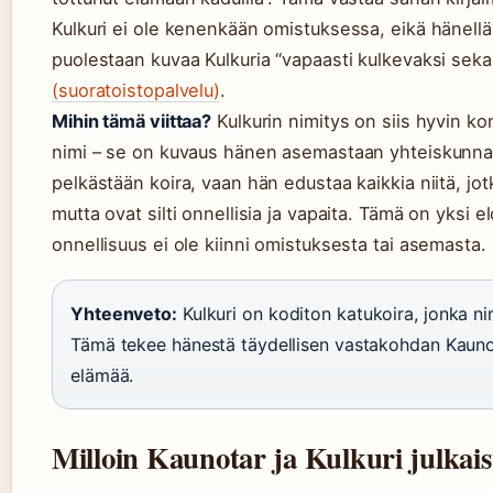
Kulkuri ei ole kenenkään omistuksessa, eikä hänellä
puolestaan kuvaa Kulkuria “vapaasti kulkevaksi seka
(suoratoistopalvelu)
.
Mihin tämä viittaa?
Kulkurin nimitys on siis hyvin k
nimi – se on kuvaus hänen asemastaan yhteiskunnas
pelkästään koira, vaan hän edustaa kaikkia niitä, jo
mutta ovat silti onnellisia ja vapaita. Tämä on yksi 
onnellisuus ei ole kiinni omistuksesta tai asemasta.
Yhteenveto:
Kulkuri on koditon katukoira, jonka ni
Tämä tekee hänestä täydellisen vastakohdan Kaunot
elämää.
Milloin Kaunotar ja Kulkuri julkais