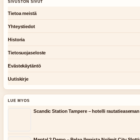
SIVUSTON SIVUT
Tietoa meistä
Yhteystiedot
Historia
Tietosuojaseloste
Evästekäytäntö
Uutiskirje
LUE MYOS
Scandic Station Tampere – hotelli rautatieaseman
Mental 2 Demo – Pelaa Ilmaista Nolimit City Slotti