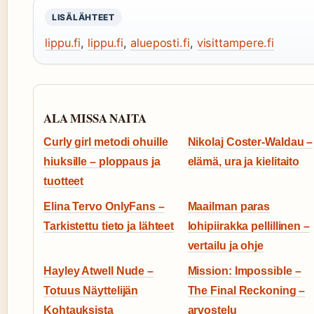
LISÄLÄHTEET
lippu.fi
,
lippu.fi
,
alueposti.fi
,
visittampere.fi
ALA MISSA NAITA
Curly girl metodi ohuille
Nikolaj Coster-Waldau –
hiuksille – ploppaus ja
elämä, ura ja kielitaito
tuotteet
Elina Tervo OnlyFans –
Maailman paras
Tarkistettu tieto ja lähteet
lohipiirakka pellillinen –
vertailu ja ohje
Hayley Atwell Nude –
Mission: Impossible –
Totuus Näyttelijän
The Final Reckoning –
Kohtauksista
arvostelu