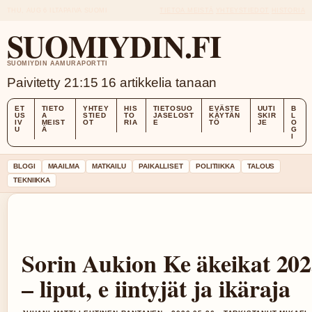
THU, AUG 6
ILTAPAIVA
SUOMI
TIETOA MEISTÄ
YHTEYSTIEDOT
HISTORIA
SUOMIYDIN.FI
SUOMIYDIN AAMURAPORTTI
Paivitetty 21:15
16 artikkelia tanaan
ET
TIETO
YHTEY
HIS
TIETOSUO
EVÄSTE
UUTI
B
US
A
STIED
TO
JASELOST
KÄYTÄN
SKIR
L
IV
MEIST
OT
RIA
E
TÖ
JE
O
U
Ä
G
I
BLOGI
MAAILMA
MATKAILU
PAIKALLISET
POLITIIKKA
TALOUS
TEKNIIKKA
Sorin Aukion Ke äkeikat 20
– liput, e iintyjät ja ikäraja