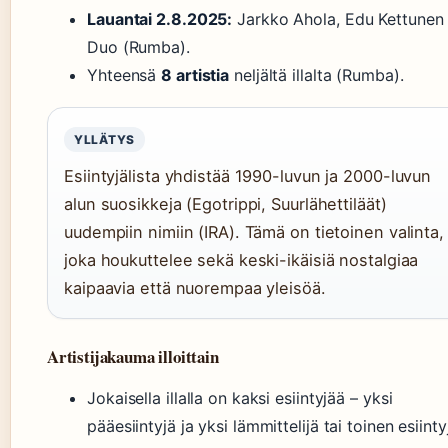
Lauantai 2.8.2025:
Jarkko Ahola, Edu Kettunen
Duo (Rumba).
Yhteensä
8 artistia
neljältä illalta (Rumba).
YLLÄTYS
Esiintyjälista yhdistää 1990-luvun ja 2000-luvun
alun suosikkeja (Egotrippi, Suurlähettiläät)
uudempiin nimiin (IRA). Tämä on tietoinen valinta,
joka houkuttelee sekä keski-ikäisiä nostalgiaa
kaipaavia että nuorempaa yleisöä.
Artistijakauma illoittain
Jokaisella illalla on kaksi esiintyjää – yksi
pääesiintyjä ja yksi lämmittelijä tai toinen esiinty