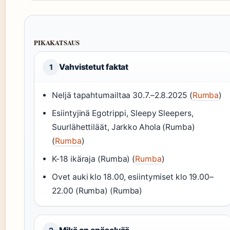
PIKAKATSAUS
Vahvistetut faktat
1
Neljä tapahtumailtaa 30.7.–2.8.2025 (
Rumba
)
Esiintyjinä Egotrippi, Sleepy Sleepers,
Suurlähettiläät, Jarkko Ahola (Rumba)
(
Rumba
)
K-18 ikäraja (Rumba) (
Rumba
)
Ovet auki klo 18.00, esiintymiset klo 19.00–
22.00 (Rumba) (Rumba)