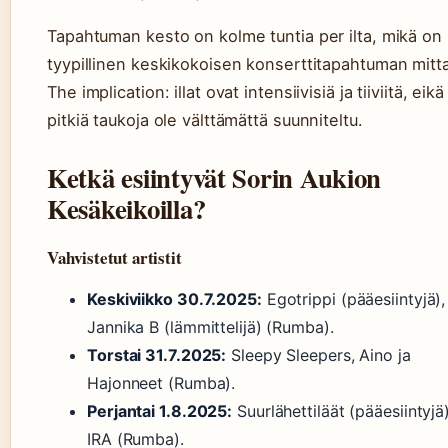
Tapahtuman kesto on kolme tuntia per ilta, mikä on
tyypillinen keskikokoisen konserttitapahtuman mitta
The implication: illat ovat intensiivisiä ja tiiviitä, eikä
pitkiä taukoja ole välttämättä suunniteltu.
Ketkä esiintyvät Sorin Aukion
Kesäkeikoilla?
Vahvistetut artistit
Keskiviikko 30.7.2025:
Egotrippi (pääesiintyjä),
Jannika B (lämmittelijä) (Rumba).
Torstai 31.7.2025:
Sleepy Sleepers, Aino ja
Hajonneet (Rumba).
Perjantai 1.8.2025:
Suurlähettiläät (pääesiintyjä)
IRA (Rumba).