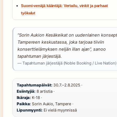
Suomi-venäjä kääntäjä: Vertailu, vinkit ja parhaat
työkalut
”Sorin Aukion Kesäkeikat on uudenlainen konsept
Tampereen keskustassa, joka tarjoaa tiiviin
konserttielämyksen neljän illan ajan”, sanoo
tapahtuman järjestäjä.
— Tapahtuman järjestäjä (Noble Booking / Live Nation)
Tapahtumapäivät:
30.7.–2.8.2025 ·
Esiintyjiä:
8 artistia ·
Ikäraja:
K-18 ·
Paikka:
Sorin Aukio, Tampere ·
Lipunmyynti:
Ei vielä myynnissä