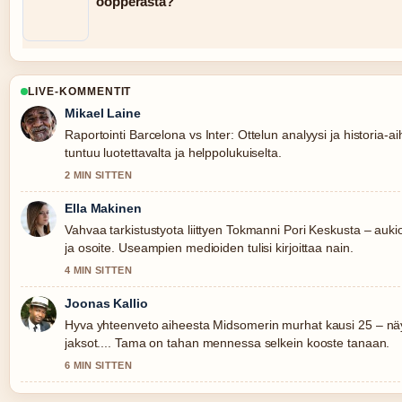
oopperasta?
LIVE-KOMMENTIT
Mikael Laine
Raportointi Barcelona vs Inter: Ottelun analyysi ja historia-a
tuntuu luotettavalta ja helppolukuiselta.
2 MIN SITTEN
Ella Makinen
Vahvaa tarkistustyota liittyen Tokmanni Pori Keskusta – aukio
ja osoite. Useampien medioiden tulisi kirjoittaa nain.
4 MIN SITTEN
Joonas Kallio
Hyva yhteenveto aiheesta Midsomerin murhat kausi 25 – näyt
jaksot.... Tama on tahan mennessa selkein kooste tanaan.
6 MIN SITTEN