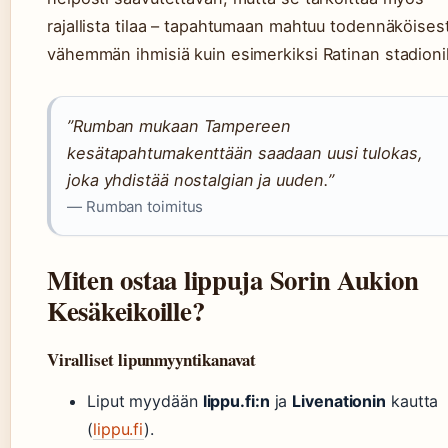
rajallista tilaa – tapahtumaan mahtuu todennäköisest
vähemmän ihmisiä kuin esimerkiksi Ratinan stadionil
”Rumban mukaan Tampereen
kesätapahtumakenttään saadaan uusi tulokas,
joka yhdistää nostalgian ja uuden.”
— Rumban toimitus
Miten ostaa lippuja Sorin Aukion
Kesäkeikoille?
Viralliset lipunmyyntikanavat
Liput myydään
lippu.fi:n
ja
Livenationin
kautta
(
lippu.fi
).