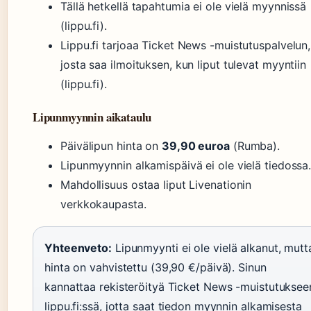
Tällä hetkellä tapahtumia ei ole vielä myynnissä
(lippu.fi).
Lippu.fi tarjoaa Ticket News -muistutuspalvelun,
josta saa ilmoituksen, kun liput tulevat myyntiin
(lippu.fi).
Lipunmyynnin aikataulu
Päivälipun hinta on
39,90 euroa
(Rumba).
Lipunmyynnin alkamispäivä ei ole vielä tiedossa
Mahdollisuus ostaa liput Livenationin
verkkokaupasta.
Yhteenveto:
Lipunmyynti ei ole vielä alkanut, mutt
hinta on vahvistettu (39,90 €/päivä). Sinun
kannattaa rekisteröityä Ticket News -muistutuksee
lippu.fi:ssä, jotta saat tiedon myynnin alkamisesta