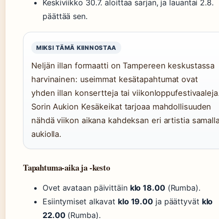
Keskiviikko 30.7. aloittaa sarjan, ja lauantai 2.8.
päättää sen.
MIKSI TÄMÄ KIINNOSTAA
Neljän illan formaatti on Tampereen keskustassa
harvinainen: useimmat kesätapahtumat ovat
yhden illan konsertteja tai viikonloppufestivaaleja
Sorin Aukion Kesäkeikat tarjoaa mahdollisuuden
nähdä viikon aikana kahdeksan eri artistia samall
aukiolla.
Tapahtuma-aika ja -kesto
Ovet avataan päivittäin
klo 18.00
(Rumba).
Esiintymiset alkavat
klo 19.00
ja päättyvät
klo
22.00
(Rumba).