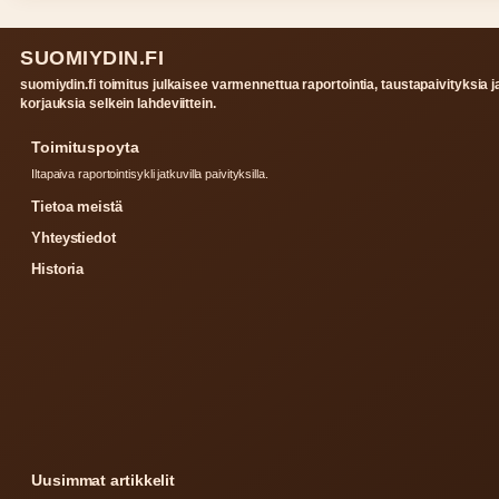
SUOMIYDIN.FI
suomiydin.fi toimitus julkaisee varmennettua raportointia, taustapaivityksia j
korjauksia selkein lahdeviittein.
Toimituspoyta
Iltapaiva raportointisykli jatkuvilla paivityksilla.
Tietoa meistä
Yhteystiedot
Historia
Uusimmat artikkelit