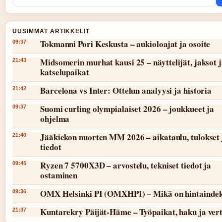
UUSIMMAT ARTIKKELIT
Tokmanni Pori Keskusta – aukioloajat ja osoite
09:37
Midsomerin murhat kausi 25 – näyttelijät, jaksot 
21:43
katselupaikat
Barcelona vs Inter: Ottelun analyysi ja historia
21:42
Suomi curling olympialaiset 2026 – joukkueet ja
09:37
ohjelma
Jääkiekon nuorten MM 2026 – aikataulu, tulokset 
21:40
tiedot
Ryzen 7 5700X3D – arvostelu, tekniset tiedot ja
09:45
ostaminen
OMX Helsinki PI (OMXHPI) – Mikä on hintaindek
09:36
Kuntarekry Päijät-Häme – Työpaikat, haku ja vert
21:37