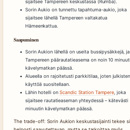
sijaitsee Tampereen keskustassa (Rumba).
Sorin Aukio on tunnettu tapahtuma-aukio, joka
sijaitsee lähellä Tampereen valtakatua
Hämeenkattua.
Saapuminen
Sorin Aukion lähellä on useita bussipysäkkejä, ja
Tampereen päärautatieasema on noin 10 minuut
kävelymatkan päässä.
Alueella on rajoitetusti parkkitilaa, joten julkiste
käyttöä suositellaan.
Lähin hotelli on
Scandic Station Tampere
, joka
sijaitsee rautatieaseman yhteydessä – kätevästi
minuutin kävelymatkan päässä.
The trade-off: Sorin Aukion keskustasijainti tekee si
helposti saavutettavan, mutta se tarkoittaa myös