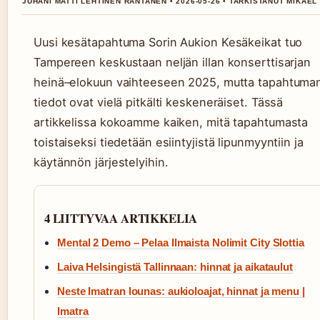
JUHANI MATTI LEHTINEN RANTANEN • 2026-05-26 • TARKISTANUT MIKAEL
Uusi kesätapahtuma Sorin Aukion Kesäkeikat tuo
Tampereen keskustaan neljän illan konserttisarjan
heinä–elokuun vaihteeseen 2025, mutta tapahtuma
tiedot ovat vielä pitkälti keskeneräiset. Tässä
artikkelissa kokoamme kaiken, mitä tapahtumasta
toistaiseksi tiedetään esiintyjistä lipunmyyntiin ja
käytännön järjestelyihin.
4 LIITTYVAA ARTIKKELIA
Mental 2 Demo – Pelaa Ilmaista Nolimit City Slottia
Laiva Helsingistä Tallinnaan: hinnat ja aikataulut
Neste Imatran lounas: aukioloajat, hinnat ja menu |
Imatra