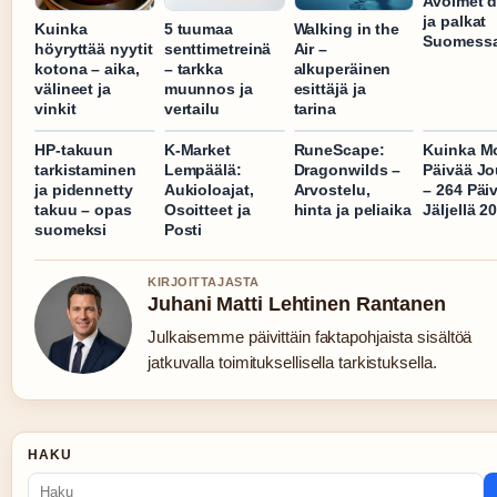
Avoimet d
ja palkat
Kuinka
5 tuumaa
Walking in the
Suomess
höyryttää nyytit
senttimetreinä
Air –
kotona – aika,
– tarkka
alkuperäinen
välineet ja
muunnos ja
esittäjä ja
vinkit
vertailu
tarina
HP-takuun
K-Market
RuneScape:
Kuinka M
tarkistaminen
Lempäälä:
Dragonwilds –
Päivää J
ja pidennetty
Aukioloajat,
Arvostelu,
– 264 Päi
takuu – opas
Osoitteet ja
hinta ja peliaika
Jäljellä 2
suomeksi
Posti
KIRJOITTAJASTA
Juhani Matti Lehtinen Rantanen
Julkaisemme päivittäin faktapohjaista sisältöä
jatkuvalla toimituksellisella tarkistuksella.
HAKU