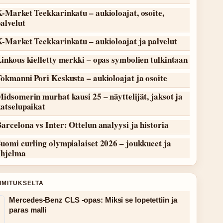
-Market Teekkarinkatu – aukioloajat, osoite,
alvelut
-Market Teekkarinkatu – aukioloajat ja palvelut
inkous kielletty merkki – opas symbolien tulkintaan
okmanni Pori Keskusta – aukioloajat ja osoite
idsomerin murhat kausi 25 – näyttelijät, jaksot ja
atselupaikat
arcelona vs Inter: Ottelun analyysi ja historia
uomi curling olympialaiset 2026 – joukkueet ja
ohjelma
OIMITUKSELTA
Mercedes-Benz CLS -opas: Miksi se lopetettiin ja
paras malli