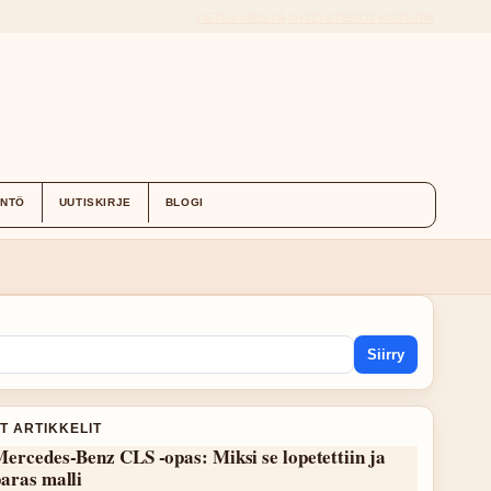
TIETOA MEISTÄ
YHTEYSTIEDOT
HISTORIA
ÄNTÖ
UUTISKIRJE
BLOGI
Siirry
T ARTIKKELIT
ercedes-Benz CLS -opas: Miksi se lopetettiin ja
aras malli