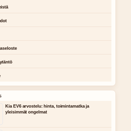
istä
edot
jaseloste
ytäntö
e
S
Kia EV6 arvostelu: hinta, toimintamatka ja
yleisimmät ongelmat