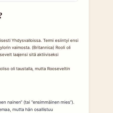
?
yisesti Yhdysvalloissa. Termi esiintyi ensi
ylorin vaimosta. (Britannica) Rooli oli
velt laajensi sitä aktiiviseksi
liso oli taustalla, mutta Rooseveltin
n nainen” (tai “ensimmäinen mies”).
asemaa, mutta hän osallistuu