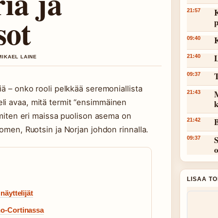
ria ja
K
21:57
sot
p
K
09:40
L
21:40
MIKAEL LAINE
T
09:37
iä – onko rooli pelkkää seremoniallista
M
21:43
li avaa, mitä termit “ensimmäinen
k
, miten eri maissa puolison asema on
B
21:42
uomen, Ruotsin ja Norjan johdon rinnalla.
S
09:37
LISAA T
näyttelijät
no-Cortinassa