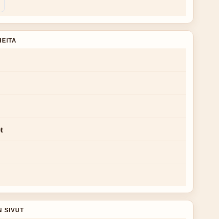
HEITA
t
N SIVUT