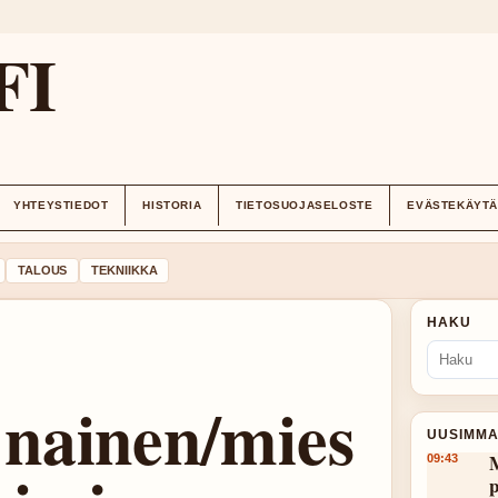
FI
YHTEYSTIEDOT
HISTORIA
TIETOSUOJASELOSTE
EVÄSTEKÄYT
TALOUS
TEKNIIKKA
HAKU
nainen/mies
UUSIMMA
M
09:43
p