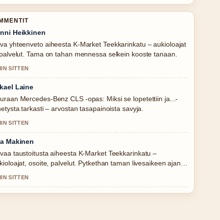
OMMENTIT
nni Heikkinen
va yhteenveto aiheesta K-Market Teekkarinkatu – aukioloajat
 palvelut. Tama on tahan mennessa selkein kooste tanaan.
MIN SITTEN
kael Laine
uraan Mercedes-Benz CLS -opas: Miksi se lopetettiin ja...-
hetysta tarkasti – arvostan tasapainoista savyja.
MIN SITTEN
la Makinen
vaa taustoitusta aiheesta K-Market Teekkarinkatu –
kioloajat, osoite, palvelut. Pytkethan taman livesaikeen ajan
alla.
MIN SITTEN