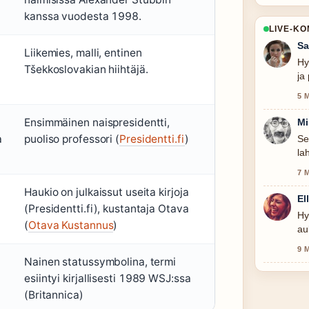
kanssa vuodesta 1998.
LIVE-K
Sa
Liikemies, malli, entinen
Hy
Tšekkoslovakian hiihtäjä.
ja
5 
Ensimmäinen naispresidentti,
Mi
a
puoliso professori (
Presidentti.fi
)
Se
la
7 
Haukio on julkaissut useita kirjoja
El
(Presidentti.fi), kustantaja Otava
Hy
(
Otava Kustannus
)
au
tas
9 
Nainen statussymbolina, termi
esiintyi kirjallisesti 1989 WSJ:ssa
(Britannica)