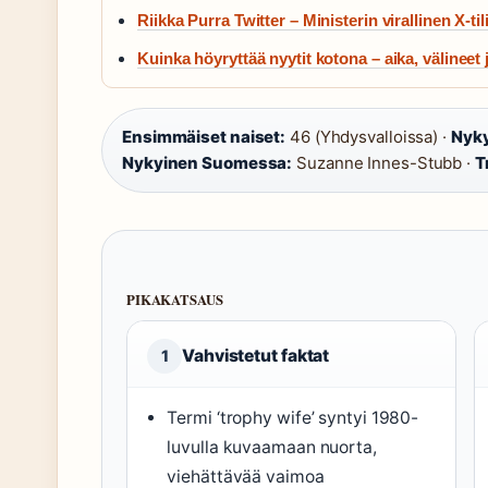
Riikka Purra Twitter – Ministerin virallinen X-tili
Kuinka höyryttää nyytit kotona – aika, välineet j
Ensimmäiset naiset:
46 (Yhdysvalloissa) ·
Nyky
Nykyinen Suomessa:
Suzanne Innes-Stubb ·
T
PIKAKATSAUS
Vahvistetut faktat
1
Termi ‘trophy wife’ syntyi 1980-
luvulla kuvaamaan nuorta,
viehättävää vaimoa