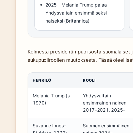
2025 – Melania Trump palaa
Yhdysvaltain ensimmäiseksi
naiseksi (Britannica)
Kolmesta presidentin puolisosta suomalaiset j
sukupuoliroolien muutoksesta. Tässä oleelliset
HENKILÖ
ROOLI
Melania Trump (s.
Yhdysvaltain
1970)
ensimmäinen nainen
2017–2021, 2025–
Suzanne Innes-
Suomen ensimmäinen
Stubb (s. 1970)
nainen 2024–