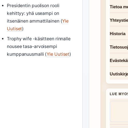
Presidentin puolison rooli
Tietoa me
kehittyy: yhä useampi on
Yhteysti
itsenäinen ammattilainen (
Yle
Uutiset
)
Historia
Trophy wife -käsitteen rinnalle
nousee tasa-arvoisempi
Tietosuo
kumppanuusmalli (
Yle Uutiset
)
Evästekä
Uutiskirj
LUE MYO