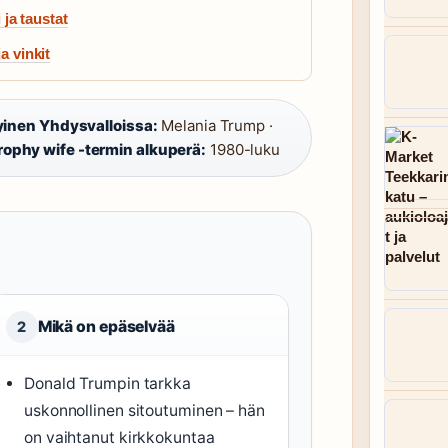
 ja taustat
a vinkit
inen Yhdysvalloissa:
Melania Trump ·
rophy wife -termin alkuperä:
1980-luku
Mikä on epäselvää
2
Donald Trumpin tarkka
uskonnollinen sitoutuminen – hän
on vaihtanut kirkkokuntaa