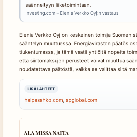
säänneltyyn liiketoimintaan.
Investing.com – Elenia Verkko Oyj:n vastaus
Elenia Verkko Oyj on keskeinen toimija Suomen säh
sääntelyn muuttuessa. Energiaviraston päätös oso
tiukentumassa, ja tämä vaatii yhtiöltä nopeita toi
että siirtomaksujen perusteet voivat muuttua sää
noudatettava päätöstä, vaikka se valittaa siitä m
LISÄLÄHTEET
halpasahko.com
,
spglobal.com
ALA MISSA NAITA