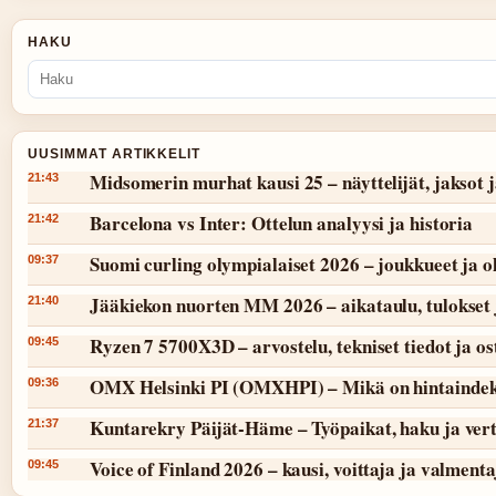
HAKU
UUSIMMAT ARTIKKELIT
Midsomerin murhat kausi 25 – näyttelijät, jaksot 
21:43
Barcelona vs Inter: Ottelun analyysi ja historia
21:42
Suomi curling olympialaiset 2026 – joukkueet ja 
09:37
Jääkiekon nuorten MM 2026 – aikataulu, tulokset 
21:40
Ryzen 7 5700X3D – arvostelu, tekniset tiedot ja o
09:45
OMX Helsinki PI (OMXHPI) – Mikä on hintaindek
09:36
Kuntarekry Päijät-Häme – Työpaikat, haku ja vert
21:37
Voice of Finland 2026 – kausi, voittaja ja valmenta
09:45