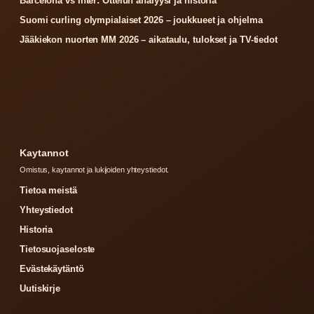
Barcelona vs Inter: Ottelun analyysi ja historia
Suomi curling olympialaiset 2026 – joukkueet ja ohjelma
Jääkiekon nuorten MM 2026 – aikataulu, tulokset ja TV-tiedot
Kaytannot
Omistus, kaytannot ja lukijoiden yhteystiedot.
Tietoa meistä
Yhteystiedot
Historia
Tietosuojaseloste
Evästekäytäntö
Uutiskirje