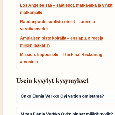
Los Angeles sää – säätiedot, matka-aika ja vinkit
matkailijalle
Raudanpuute suolisto-oireet – tunnista
varoitusmerkit
Ampiaisen pisto koiralla – ensiapu, oireet ja
milloin lääkäriin
Mission: Impossible – The Final Reckoning –
arvostelu
Usein kysytyt kysymykset
Onko Elenia Verkko Oyj valtion omistama?
Miten Elenia Verkko Oyj:n hinnat määräytyvät?