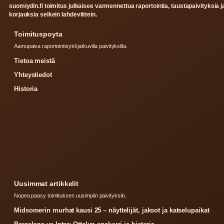
suomiydin.fi toimitus julkaisee varmennettua raportointia, taustapaivityksia j
korjauksia selkein lahdeviittein.
Toimituspoyta
Aamupaiva raportointisykli jatkuvilla paivityksilla.
Tietoa meistä
Yhteystiedot
Historia
Uusimmat artikkelit
Nopea paasy toimituksen uusimpiin paivityksiin.
Midsomerin murhat kausi 25 – näyttelijät, jaksot ja katselupaikat