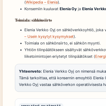
(
Wikipedia – Elenia
).
Konserniin kuuluvat
Elenia Oy
ja
Elenia Verkk
Toimiala: sähkönsiirto
Elenia Verkko Oyj on sähköverkkoyhtiö, joka va
– Usein kysytyt kysymykset
).
Toimiala on sähkönsiirto, ei sähkön myynti.
Yhtiön tilinpäätökseen sisältyvät sähköverkk
liiketoimintojen eriytetyt tilinpäätökset (
Energi
Yhteenveto:
Elenia Verkko Oyj on nimensä mukais
Tämä tarkoittaa, että konsernin emoyhtiö Elenia O
Verkko Oyj vastaa sähköverkon operatiivisesta hal