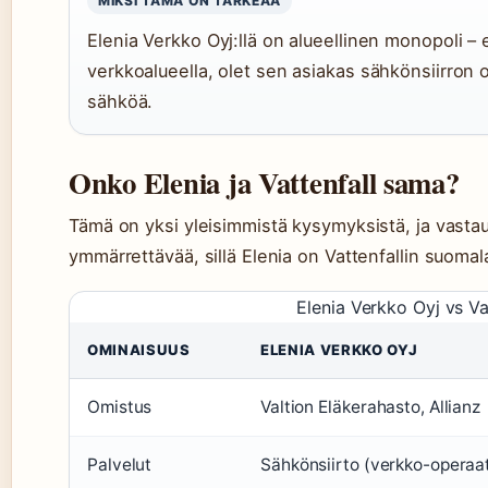
MIKSI TÄMÄ ON TÄRKEÄÄ
Elenia Verkko Oyj:llä on alueellinen monopoli – e
verkkoalueella, olet sen asiakas sähkönsiirron o
sähköä.
Onko Elenia ja Vattenfall sama?
Tämä on yksi yleisimmistä kysymyksistä, ja vasta
ymmärrettävää, sillä Elenia on Vattenfallin suoma
Elenia Verkko Oyj vs Va
OMINAISUUS
ELENIA VERKKO OYJ
Omistus
Valtion Eläkerahasto, Allianz
Palvelut
Sähkönsiirto (verkko-operaat