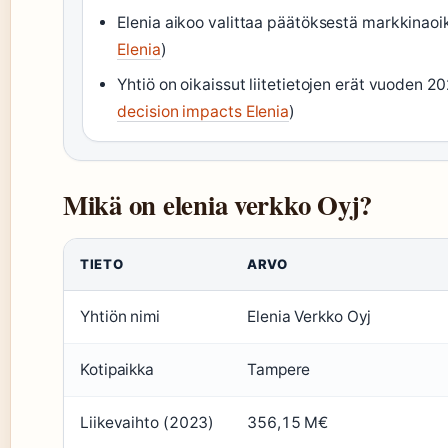
Elenia aikoo valittaa päätöksestä markkinaoi
Elenia
)
Yhtiö on oikaissut liitetietojen erät vuoden 2
decision impacts Elenia
)
Mikä on elenia verkko Oyj?
TIETO
ARVO
Yhtiön nimi
Elenia Verkko Oyj
Kotipaikka
Tampere
Liikevaihto (2023)
356,15 M€