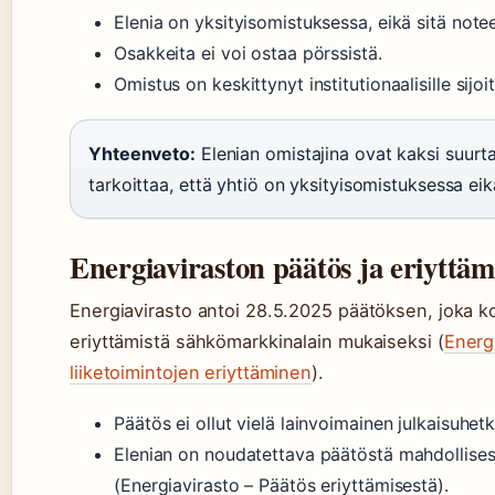
Elenia on yksityisomistuksessa, eikä sitä note
Osakkeita ei voi ostaa pörssistä.
Omistus on keskittynyt institutionaalisille sijoitt
Yhteenveto:
Elenian omistajina ovat kaksi suurta 
tarkoittaa, että yhtiö on yksityisomistuksessa ei
Energiaviraston päätös ja eriyttä
Energiavirasto antoi 28.5.2025 päätöksen, joka ko
eriyttämistä sähkömarkkinalain mukaiseksi (
Energi
liiketoimintojen eriyttäminen
).
Päätös ei ollut vielä lainvoimainen julkaisuhetk
Elenian on noudatettava päätöstä mahdollise
(Energiavirasto – Päätös eriyttämisestä).