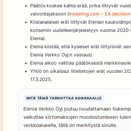
Päätös koskee kahta erää, jotka liittyvät vuo
valvontajaksoon (
Investing.com – EA decision
Kiistanalaiset erät liittyvät Elenian kaukoläm
konsernin uudelleenjärjestelyyn vuonna 2020 
Elenia).
Elenia kiistää, että kyseiset erät liittyisivät 
Elenia Verkko Oyj:n vastaus).
Elenia aikoo valittaa päätöksestä markkinaoik
Yhtiö on oikaissut liitetietojen erät vuoden 20
17.3.2025.
MITÄ TÄMÄ TARKOITTAA ASIAKKAALLE
Elenia Verkko Oyj joutuu noudattamaan tiukempi
vaikuttaa siirtomaksujen muodostumiseen tulevi
verkkoalueella, tällä on merkitystä sinulle.