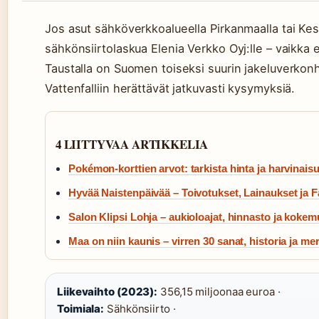
Jos asut sähköverkkoalueella Pirkanmaalla tai K
sähkönsiirtolaskua Elenia Verkko Oyj:lle – vaikka 
Taustalla on Suomen toiseksi suurin jakeluverkonh
Vattenfalliin herättävät jatkuvasti kysymyksiä.
4 LIITTYVAA ARTIKKELIA
Pokémon-korttien arvot: tarkista hinta ja harvinais
Hyvää Naistenpäivää – Toivotukset, Lainaukset ja F
Salon Klipsi Lohja – aukioloajat, hinnasto ja kokem
Maa on niin kaunis – virren 30 sanat, historia ja mer
Liikevaihto (2023):
356,15 miljoonaa euroa ·
Toimiala:
Sähkönsiirto ·