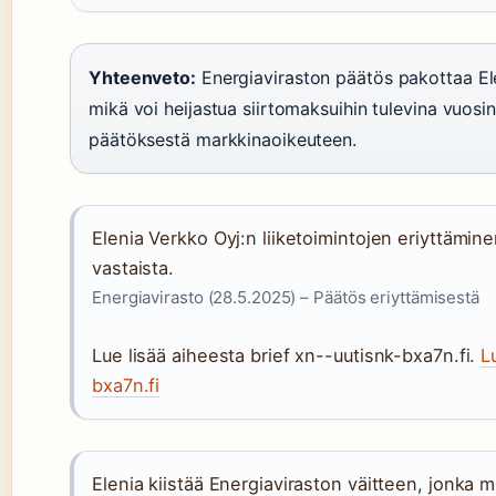
Yhteenveto:
Energiaviraston päätös pakottaa El
mikä voi heijastua siirtomaksuihin tulevina vuosin
päätöksestä markkinaoikeuteen.
Elenia Verkko Oyj:n liiketoimintojen eriyttämin
vastaista.
Energiavirasto (28.5.2025) – Päätös eriyttämisestä
Lue lisää aiheesta brief xn--uutisnk-bxa7n.fi.
L
bxa7n.fi
Elenia kiistää Energiaviraston väitteen, jonka m