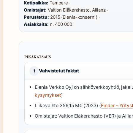
Kotipaikka:
Tampere ·
Omistajat:
Valtion Eläkerahasto, Allianz ·
Perustettu:
2015 (Elenia-konserni) ·
Asiakkaita:
n. 400 000
PIKAKATSAUS
Vahvistetut faktat
1
Elenia Verkko Oyj on sähköverkkoyhtiö, jakelu
kysymykset
)
Liikevaihto 356,15 M€ (2023) (
Finder – Yritys
Omistajat: Valtion Eläkerahasto (VER) ja Allia