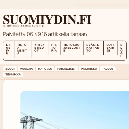
THU, AUG 6
AAMUPAIVA
SUOMI
TIETOA MEISTÄ
YHTEYSTIEDOT
HISTORIA
SUOMIYDIN.FI
SUOMIYDIN AAMURAPORTTI
Paivitetty 06:49
16 artikkelia tanaan
ET
TIETO
YHTEY
HIS
TIETOSUO
EVÄSTE
UUTI
B
US
A
STIED
TO
JASELOST
KÄYTÄN
SKIR
L
IV
MEIST
OT
RIA
E
TÖ
JE
O
U
Ä
G
I
BLOGI
MAAILMA
MATKAILU
PAIKALLISET
POLITIIKKA
TALOUS
TEKNIIKKA