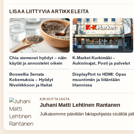
LISAA LIITTYVIA ARTIKKELEITA
Chia siemenet hyödyt – näin
K-Market Kurkimäki –
käytät ja annostelet oikein
Aukioloajat, Posti ja palvelut
Boswellia Serrata
DisplayPort to HDMI: Opas
Kokemuksia – Hyödyt
muuntimiin ja liitäntään
Nivelrikkoon ja Haitat
Irlannissa
KIRJOITTAJASTA
Juhani Matti Lehtinen Rantanen
Julkaisemme päivittäin faktapohjaista sisältöä jatku