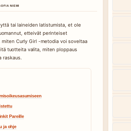
SOFIA NIEMI
ttä tai laineiden latistumista, et ole
omannut, etteivät perinteiset
 miten Curly Girl -metodia voi soveltaa
mitä tuotteita valita, miten ploppaus
a raskaus.
umisoikeusasumiseen
istettu
kit Pareille
u ja ohje