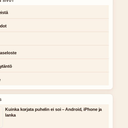
N SIVUT
istä
edot
jaseloste
ytäntö
e
S
Kuinka korjata puhelin ei soi – Android, iPhone ja
lanka