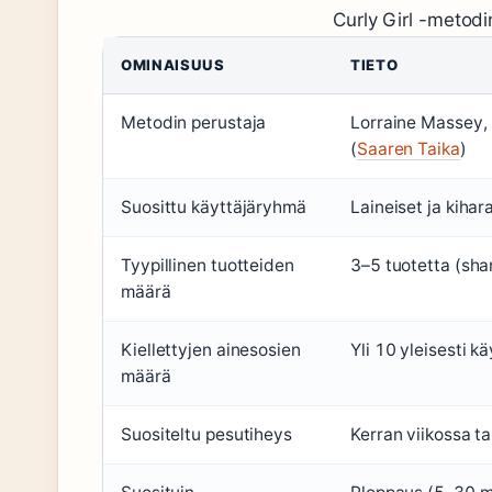
Curly Girl -metodi
OMINAISUUS
TIETO
Metodin perustaja
Lorraine Massey, 
(
Saaren Taika
)
Suosittu käyttäjäryhmä
Laineiset ja kihar
Tyypillinen tuotteiden
3–5 tuotetta (sha
määrä
Kiellettyjen ainesosien
Yli 10 yleisesti kä
määrä
Suositeltu pesutiheys
Kerran viikossa ta