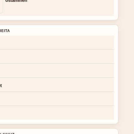
ostaminen
HEITA
t