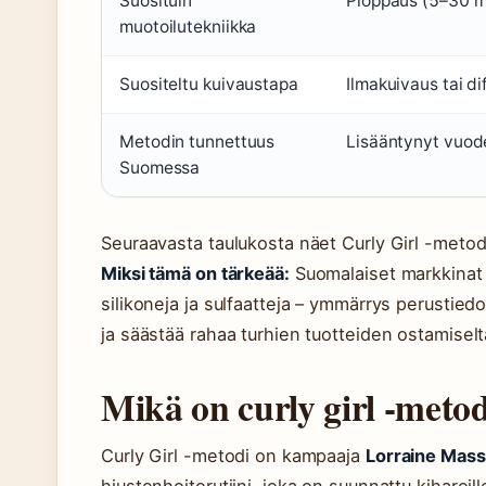
Suosituin
Ploppaus (5–30 mi
muotoilutekniikka
Suositeltu kuivaustapa
Ilmakuivaus tai di
Metodin tunnettuus
Lisääntynyt vuod
Suomessa
Seuraavasta taulukosta näet Curly Girl -metod
Miksi tämä on tärkeää:
Suomalaiset markkinat o
silikoneja ja sulfaatteja – ymmärrys perustiedo
ja säästää rahaa turhien tuotteiden ostamiselt
Mikä on curly girl -meto
Curly Girl -metodi on kampaaja
Lorraine Mas