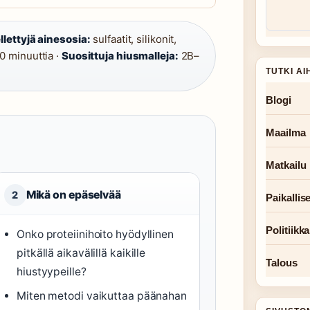
llettyjä ainesosia:
sulfaatit, silikonit,
 minuuttia ·
Suosittuja hiusmalleja:
2B–
TUTKI AI
Blogi
Maailma
Matkailu
Mikä on epäselvää
2
Paikallise
Politiikka
Onko proteiinihoito hyödyllinen
pitkällä aikavälillä kaikille
Talous
hiustyypeille?
Miten metodi vaikuttaa päänahan