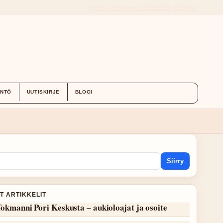
TIETOA MEISTÄ
YHTEYSTIEDOT
HISTORIA
ÄNTÖ
UUTISKIRJE
BLOGI
Siirry
T ARTIKKELIT
okmanni Pori Keskusta – aukioloajat ja osoite