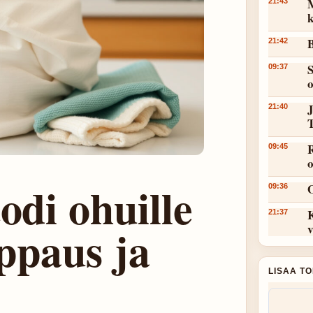
M
21:43
k
B
21:42
S
09:37
J
21:40
R
09:45
odi ohuille
09:36
21:37
oppaus ja
v
LISAA T