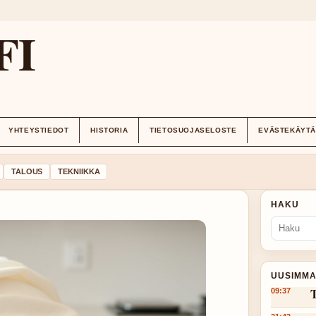
FI
YHTEYSTIEDOT
HISTORIA
TIETOSUOJASELOSTE
EVÄSTEKÄYT
TALOUS
TEKNIIKKA
HAKU
UUSIMMA
T
09:37