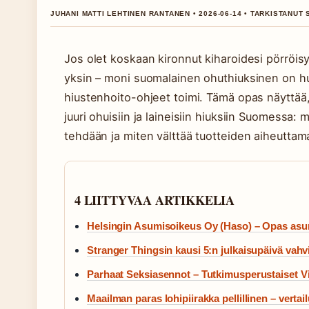
JUHANI MATTI LEHTINEN RANTANEN • 2026-06-14 • TARKISTANUT 
Jos olet koskaan kironnut kiharoidesi pörröisyy
yksin – moni suomalainen ohuthiuksinen on hu
hiustenhoito-ohjeet toimi. Tämä opas näyttää,
juuri ohuisiin ja laineisiin hiuksiin Suomessa: 
tehdään ja miten välttää tuotteiden aiheuttam
4 LIITTYVAA ARTIKKELIA
Helsingin Asumisoikeus Oy (Haso) – Opas as
Stranger Thingsin kausi 5:n julkaisupäivä vahv
Parhaat Seksiasennot – Tutkimusperustaiset Vin
Maailman paras lohipiirakka pellillinen – vertail