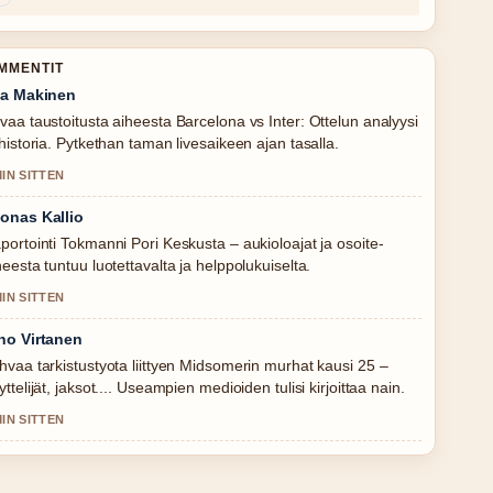
OMMENTIT
la Makinen
vaa taustoitusta aiheesta Barcelona vs Inter: Ottelun analyysi
 historia. Pytkethan taman livesaikeen ajan tasalla.
MIN SITTEN
onas Kallio
portointi Tokmanni Pori Keskusta – aukioloajat ja osoite-
heesta tuntuu luotettavalta ja helppolukuiselta.
MIN SITTEN
no Virtanen
hvaa tarkistustyota liittyen Midsomerin murhat kausi 25 –
yttelijät, jaksot.... Useampien medioiden tulisi kirjoittaa nain.
MIN SITTEN