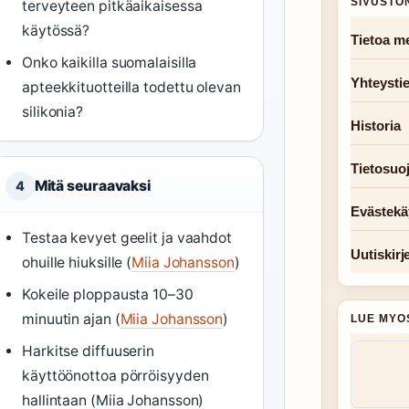
SIVUSTO
terveyteen pitkäaikaisessa
käytössä?
Tietoa me
Onko kaikilla suomalaisilla
Yhteysti
apteekkituotteilla todettu olevan
silikonia?
Historia
Tietosuo
Mitä seuraavaksi
4
Evästekä
Testaa kevyet geelit ja vaahdot
Uutiskirj
ohuille hiuksille (
Miia Johansson
)
Kokeile ploppausta 10–30
minuutin ajan (
Miia Johansson
)
LUE MYO
Harkitse diffuuserin
käyttöönottoa pörröisyyden
hallintaan (Miia Johansson)