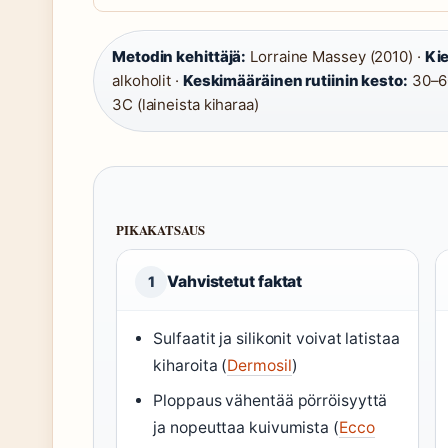
Metodin kehittäjä:
Lorraine Massey (2010) ·
Kie
alkoholit ·
Keskimääräinen rutiinin kesto:
30–60
3C (laineista kiharaa)
PIKAKATSAUS
Vahvistetut faktat
1
Sulfaatit ja silikonit voivat latistaa
kiharoita (
Dermosil
)
Ploppaus vähentää pörröisyyttä
ja nopeuttaa kuivumista (
Ecco