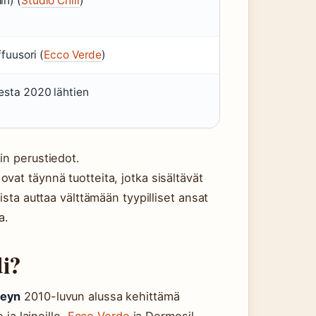
n) (
Studio Chill
)
ffuusori (
Ecco Verde
)
esta 2020 lähtien
in perustiedot.
vat täynnä tuotteita, jotka sisältävät
ista auttaa välttämään tyypilliset ansat
a.
di?
seyn
2010-luvun alussa kehittämä