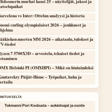
idsomerin murhat kausi 25 – näyttelijät, jaksot ja
atselupaikat
arcelona vs Inter: Ottelun analyysi ja historia
uomi curling olympialaiset 2026 – joukkueet ja
ohjelma
ääkiekon nuorten MM 2026 – aikataulu, tulokset ja
TV-tiedot
yzen 7 5700X3D – arvostelu, tekniset tiedot ja
ostaminen
OMX Helsinki PI (OMXHPI) – Mikä on hintaindeksi
Kuntarekry Päijät-Häme – Työpaikat, haku ja
ertailu
OIMITUKSELTA
Tokmanni Pori Keskusta – aukioloajat ja osoite