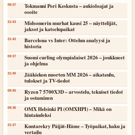
Tokmanni Pori Keskusta – aukioloajat ja
09:37
osoite
Midsomerin murhat kausi 25 – näyttelijät,
21:43
jaksot ja katselupaikat
Barcelona vs Inter: Ottelun analyysi ja
21:42
historia
Suomi curling olympialaiset 2026 – joukkueet
09:37
ja ohjelma
Jääkiekon nuorten MM 2026 – aikataulu,
21:40
tulokset ja TV-tiedot
Ryzen 7 5700X3D – arvostelu, tekniset tiedot
09:45
ja ostaminen
OMX Helsinki PI (OMXHPI) – Mikä on
09:36
hintaindeksi
Kuntarekry Päijät-Häme – Työpaikat, haku ja
21:37
vertailu