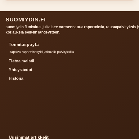
SUOMIYDIN.FI
suomiydin.fi toimitus julkaisee varmennettua raportointia, taustapaivityksia j
korjauksia selkein lahdeviittein.
Toimituspoyta
Iltapaiva raportointisykli jatkuvilla paivityksilla.
Tietoa meistä
Yhteystiedot
Historia
Uusimmat artikkelit