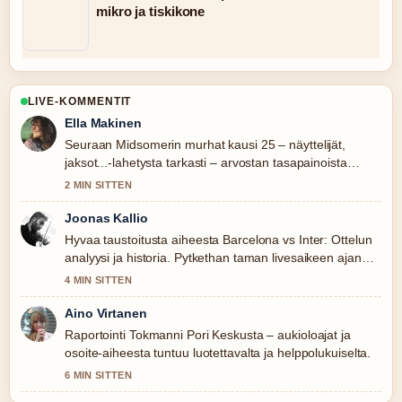
mikro ja tiskikone
LIVE-KOMMENTIT
Ella Makinen
Seuraan Midsomerin murhat kausi 25 – näyttelijät,
jaksot...-lahetysta tarkasti – arvostan tasapainoista
savyja.
2 MIN SITTEN
Joonas Kallio
Hyvaa taustoitusta aiheesta Barcelona vs Inter: Ottelun
analyysi ja historia. Pytkethan taman livesaikeen ajan
tasalla.
4 MIN SITTEN
Aino Virtanen
Raportointi Tokmanni Pori Keskusta – aukioloajat ja
osoite-aiheesta tuntuu luotettavalta ja helppolukuiselta.
6 MIN SITTEN