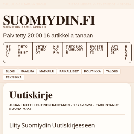
THU, AUG 6
ILTAPAIVA
SUOMI
TIETOA MEISTÄ
YHTEYSTIEDOT
HISTORIA
SUOMIYDIN.FI
SUOMIYDIN AAMURAPORTTI
Paivitetty 20:00
16 artikkelia tanaan
ET
TIETO
YHTEY
HIS
TIETOSUO
EVÄSTE
UUTI
B
US
A
STIED
TO
JASELOST
KÄYTÄN
SKIR
L
IV
MEIST
OT
RIA
E
TÖ
JE
O
U
Ä
G
I
BLOGI
MAAILMA
MATKAILU
PAIKALLISET
POLITIIKKA
TALOUS
TEKNIIKKA
Uutiskirje
JUHANI MATTI LEHTINEN RANTANEN • 2026-03-26 • TARKISTANUT
NOORA MAKI
Liity Suomiydin Uutiskirjeeseen