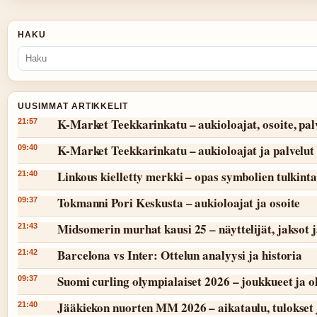
HAKU
UUSIMMAT ARTIKKELIT
K-Market Teekkarinkatu – aukioloajat, osoite, pal
21:57
K-Market Teekkarinkatu – aukioloajat ja palvelut
09:40
Linkous kielletty merkki – opas symbolien tulkint
21:40
Tokmanni Pori Keskusta – aukioloajat ja osoite
09:37
Midsomerin murhat kausi 25 – näyttelijät, jaksot 
21:43
Barcelona vs Inter: Ottelun analyysi ja historia
21:42
Suomi curling olympialaiset 2026 – joukkueet ja 
09:37
Jääkiekon nuorten MM 2026 – aikataulu, tulokset 
21:40