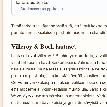
kattaustuotteista.”
— Stockmann (kauppaketju)
Tämä tarkoittaa käytännössä sitä, että joulukokoelm
perinteisen saksalaisen posliinin moderniin skandi
Villeroy & Boch lautaset
Lautaset ovat Villeroy & Bochin ydintuotteita, ja val
vaihtoehtoja eri käyttötarkoituksiin. Valmistaja tarjoa
ruokalautasia, pastalautasia, tarjoiluastioita ja keitto
premium-posliinia, joka kestää käyttöä vuosikymme
Cerveran verkkokaupan mukaan valikoimassa on sekä
että moderneja, yksinkertaisia muotoiluja. Sarjoja 
Wave löytyy useista väreistä ja materiaaleista. Ver
mattamustia, mattavalkoisia ja graniitin sävyisiä vai