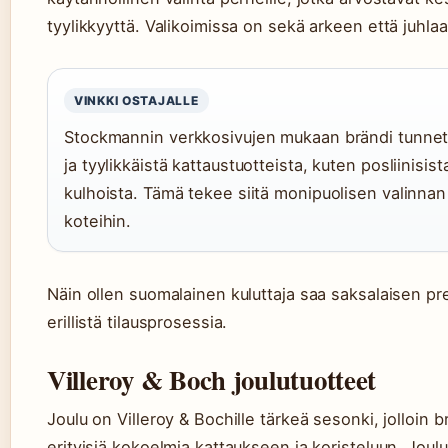
tyylikkyyttä. Valikoimissa on sekä arkeen että juhlaa
VINKKI OSTAJALLE
Stockmannin verkkosivujen mukaan brändi tunneta
ja tyylikkäistä kattaustuotteista, kuten posliinisista
kulhoista. Tämä tekee siitä monipuolisen valinnan
koteihin.
Näin ollen suomalainen kuluttaja saa saksalaisen p
erillistä tilausprosessia.
Villeroy & Boch joulutuotteet
Joulu on Villeroy & Bochille tärkeä sesonki, jolloin b
erityisiä kokoelmia kattaukseen ja koristeluun. Joulu