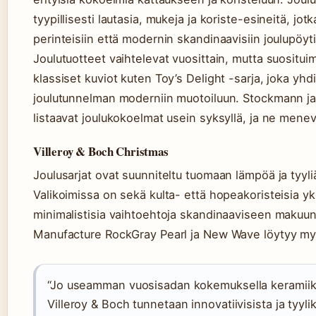
tyypillisesti lautasia, mukeja ja koriste-esineitä, jot
perinteisiin että modernin skandinaavisiin joulupöyti
Joulutuotteet vaihtelevat vuosittain, mutta suosituim
klassiset kuviot kuten Toy’s Delight -sarja, joka yhd
joulutunnelman moderniin muotoiluun. Stockmann 
listaavat joulukokoelmat usein syksyllä, ja ne mene
Villeroy & Boch Christmas
Joulusarjat ovat suunniteltu tuomaan lämpöä ja tyyli
Valikoimissa on sekä kulta- että hopeakoristeisia yk
minimalistisia vaihtoehtoja skandinaaviseen makuun
Manufacture RockGray Pearl ja New Wave löytyy my
“Jo useamman vuosisadan kokemuksella keramiik
Villeroy & Boch tunnetaan innovatiivisista ja tyyli