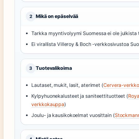
Mikä on epäselvää
2
Tarkka myyntivolyymi Suomessa ei ole julkista 
Ei virallista Villeroy & Boch -verkkosivustoa Su
Tuotevalikoima
3
Lautaset, mukit, lasit, aterimet (
Cervera-verkk
Kylpyhuonekalusteet ja saniteettituotteet (
Roya
verkkokauppa
)
Joulu- ja kausikokoelmat vuosittain (
Stockmann