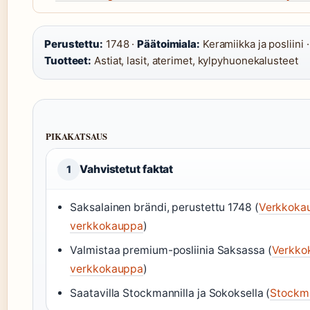
Perustettu:
1748 ·
Päätoimiala:
Keramiikka ja posliini 
Tuotteet:
Astiat, lasit, aterimet, kylpyhuonekalusteet
PIKAKATSAUS
Vahvistetut faktat
1
Saksalainen brändi, perustettu 1748 (
Verkkoka
verkkokauppa
)
Valmistaa premium-posliinia Saksassa (
Verkko
verkkokauppa
)
Saatavilla Stockmannilla ja Sokoksella (
Stockm