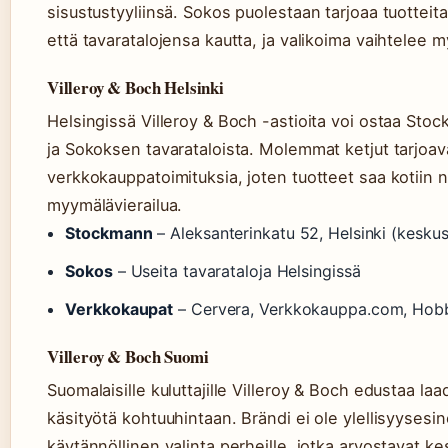
sisustustyyliinsä. Sokos puolestaan tarjoaa tuottei
että tavaratalojensa kautta, ja valikoima vaihtelee 
Villeroy & Boch Helsinki
Helsingissä Villeroy & Boch -astioita voi ostaa Sto
ja Sokoksen tavarataloista. Molemmat ketjut tarjoa
verkkokauppatoimituksia, joten tuotteet saa kotiin 
myymälävierailua.
Stockmann
– Aleksanterinkatu 52, Helsinki (keskus
Sokos
– Useita tavarataloja Helsingissä
Verkkokaupat
– Cervera, Verkkokauppa.com, Hobb
Villeroy & Boch Suomi
Suomalaisille kuluttajille Villeroy & Boch edustaa la
käsityötä kohtuuhintaan. Brändi ei ole ylellisyysesi
käytännöllinen valinta perheille, jotka arvostavat ke