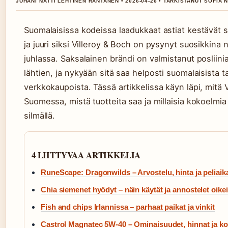
JUHANI MATTI LEHTINEN RANTANEN • 2026-04-26 • TARKISTANUT SOFIA N
Suomalaisissa kodeissa laadukkaat astiat kestävät su
ja juuri siksi Villeroy & Boch on pysynyt suosikkina n
juhlassa. Saksalainen brändi on valmistanut posliin
lähtien, ja nykyään sitä saa helposti suomalaisista ta
verkkokaupoista. Tässä artikkelissa käyn läpi, mitä 
Suomessa, mistä tuotteita saa ja millaisia kokoelmia
silmällä.
4 LIITTYVAA ARTIKKELIA
RuneScape: Dragonwilds – Arvostelu, hinta ja peliaik
Chia siemenet hyödyt – näin käytät ja annostelet oike
Fish and chips Irlannissa – parhaat paikat ja vinkit
Castrol Magnatec 5W-40 – Ominaisuudet, hinnat ja k