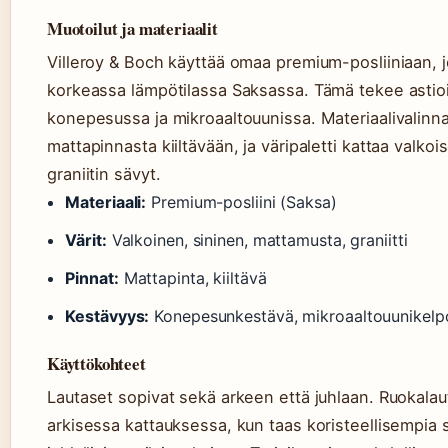
Muotoilut ja materiaalit
Villeroy & Boch käyttää omaa premium-posliiniaan, 
korkeassa lämpötilassa Saksassa. Tämä tekee astioi
konepesussa ja mikroaaltouunissa. Materiaalivalinna
mattapinnasta kiiltävään, ja väripaletti kattaa valkoi
graniitin sävyt.
Materiaali:
Premium-posliini (Saksa)
Värit:
Valkoinen, sininen, mattamusta, graniitti
Pinnat:
Mattapinta, kiiltävä
Kestävyys:
Konepesunkestävä, mikroaaltouunikelp
Käyttökohteet
Lautaset sopivat sekä arkeen että juhlaan. Ruokalau
arkisessa kattauksessa, kun taas koristeellisempia 