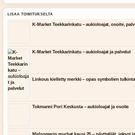
LISAA TOIMITUKSELTA
K-Market Teekkarinkatu – aukioloajat, osoite, palv
K-Market Teekkarinkatu – aukioloajat ja palvelut
Linkous kielletty merkki – opas symbolien tulkint
Tokmanni Pori Keskusta – aukioloajat ja osoite
Midsomerin murhat kausi 25 – näyttelijät, jaksot j