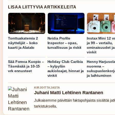
LISAA LIITTYVIA ARTIKKELEITA
Tonttuakatemia 2
Nvidia Profile
Instax Mini 12 v
näyttelijät – koko
Inspector – opas,
ja 99 – vertailu,
kaarti ja Alatalo
turvallisuus ja riskit
ominaisuudet ja
vinkit
Sää Foreca Kuopio –
Holiday Club Caribia
Henny Harjusol
Täsmäsää ja 10-15
– kylpylän
nuorena –
vrk ennusteet
aukioloajat, hinnat ja
sukupuolenkorj
vinkit
ja laihtuminen
KIRJOITTAJASTA
Juhani Matti Lehtinen Rantanen
Julkaisemme päivittäin faktapohjaista sisältöä jatk
tarkistuksella.