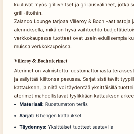
kuuluvat myös grilliveitset ja grillausvälineet, jotk
grilli-iltoihin.
Zalando Lounge tarjoaa Villeroy & Boch -astiastoja j
alennuksella, mikä on hyvä vaihtoehto budjettitietoisi
verkkokaupassa tuotteet ovat usein edullisempia kui
muissa verkkokaupoissa.
Villeroy & Boch aterimet
Aterimet on valmistettu ruostumattomasta teräksest
ja säilyttää kiiltonsa pesussa. Sarjat sisältävät tyypi
kattauksen, ja niitä voi täydentää yksittäisillä tuotte
aterimet mahdollistavat tyylikkään kattauksen arkeen
Materiaali:
Ruostumaton teräs
Sarjat:
6 hengen kattaukset
Täydennys:
Yksittäiset tuotteet saatavilla