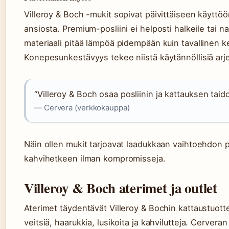
Villeroy & Boch -mukit sopivat päivittäiseen käyttö
ansiosta. Premium-posliini ei helposti halkeile tai n
materiaali pitää lämpöä pidempään kuin tavallinen 
Konepesunkestävyys tekee niistä käytännöllisiä arj
“Villeroy & Boch osaa posliinin ja kattauksen taido
— Cervera (verkkokauppa)
Näin ollen mukit tarjoavat laadukkaan vaihtoehdon p
kahvihetkeen ilman kompromisseja.
Villeroy & Boch aterimet ja outlet
Aterimet täydentävät Villeroy & Bochin kattaustuotte
veitsiä, haarukkia, lusikoita ja kahvilutteja. Cerver