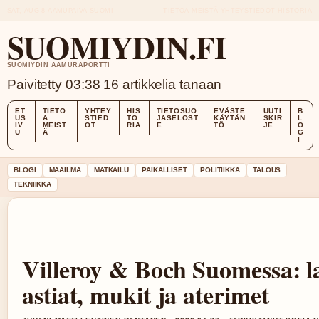
SAT, AUG 8
AAMUPAIVA
SUOMI
TIETOA MEISTÄ
YHTEYSTIEDOT
HISTORIA
SUOMIYDIN.FI
SUOMIYDIN AAMURAPORTTI
Paivitetty 03:38
16 artikkelia tanaan
ET
TIETO
YHTEY
HIS
TIETOSUO
EVÄSTE
UUTI
B
US
A
STIED
TO
JASELOST
KÄYTÄN
SKIR
L
IV
MEIST
OT
RIA
E
TÖ
JE
O
U
Ä
G
I
BLOGI
MAAILMA
MATKAILU
PAIKALLISET
POLITIIKKA
TALOUS
TEKNIIKKA
Villeroy & Boch Suomessa: 
astiat, mukit ja aterimet