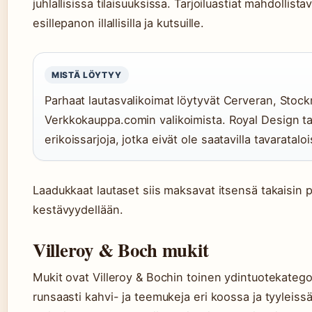
juhlallisissa tilaisuuksissa. Tarjoiluastiat mahdollist
esillepanon illallisilla ja kutsuille.
MISTÄ LÖYTYY
Parhaat lautasvalikoimat löytyvät Cerveran, Stoc
Verkkokauppa.comin valikoimista. Royal Design t
erikoissarjoja, jotka eivät ole saatavilla tavarataloi
Laadukkaat lautaset siis maksavat itsensä takaisin pit
kestävyydellään.
Villeroy & Boch mukit
Mukit ovat Villeroy & Bochin toinen ydintuotekategor
runsaasti kahvi- ja teemukeja eri koossa ja tyyleis