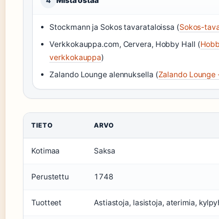
Mistä ostaa
4
Stockmann ja Sokos tavarataloissa (
Sokos-tava
Verkkokauppa.com, Cervera, Hobby Hall (
Hobb
verkkokauppa
)
Zalando Lounge alennuksella (
Zalando Lounge -
TIETO
ARVO
Kotimaa
Saksa
Perustettu
1748
Tuotteet
Astiastoja, lasistoja, aterimia, kyl