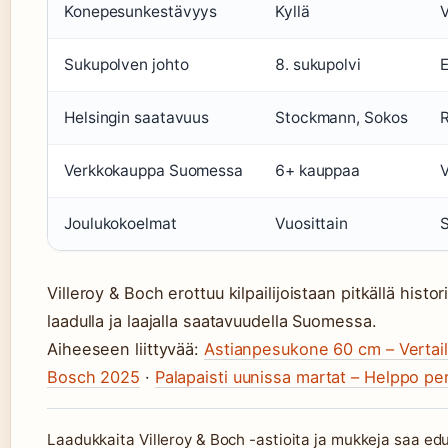
Konepesunkestävyys
Kyllä
V
Sukupolven johto
8. sukupolvi
E
Helsingin saatavuus
Stockmann, Sokos
R
Verkkokauppa Suomessa
6+ kauppaa
V
Joulukokoelmat
Vuosittain
S
Villeroy & Boch erottuu kilpailijoistaan pitkällä histor
laadulla ja laajalla saatavuudella Suomessa.
Aiheeseen liittyvää:
Astianpesukone 60 cm – Vertail
Bosch 2025
·
Palapaisti uunissa martat – Helppo pe
Laadukkaita Villeroy & Boch -astioita ja mukkeja saa ed