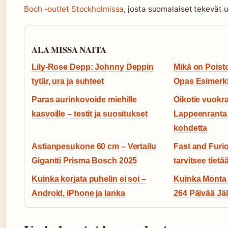
Boch -outlet Stockholmissa
, josta suomalaiset tekevät u
ALA MISSA NAITA
Lily-Rose Depp: Johnny Deppin
Mikä on Poist
tytär, ura ja suhteet
Opas Esimerk
Paras aurinkovoide miehille
Oikotie vuokr
kasvoille – testit ja suositukset
Lappeenranta 
kohdetta
Astianpesukone 60 cm – Vertailu
Fast and Furio
Gigantti Prisma Bosch 2025
tarvitsee tiet
Kuinka korjata puhelin ei soi –
Kuinka Monta 
Android, iPhone ja lanka
264 Päivää Jäl