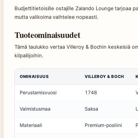
Budjettitietoisille ostajille Zalando Lounge tarjoaa 
mutta valikoima vaihtelee nopeasti.
Tuoteominaisuudet
Tämä taulukko vertaa Villeroy & Bochin keskeisiä o
kilpailijoihin.
OMINAISUUS
VILLEROY & BOCH
K
Perustamisvuosi
1748
V
Valmistusmaa
Saksa
U
Materiaali
Premium-posliini
P