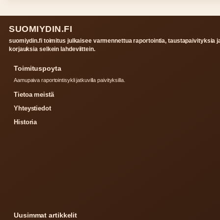
SUOMIYDIN.FI
suomiydin.fi toimitus julkaisee varmennettua raportointia, taustapaivityksia j
korjauksia selkein lahdeviittein.
Toimituspoyta
Aamupaiva raportointisykli jatkuvilla paivityksilla.
Tietoa meistä
Yhteystiedot
Historia
Uusimmat artikkelit