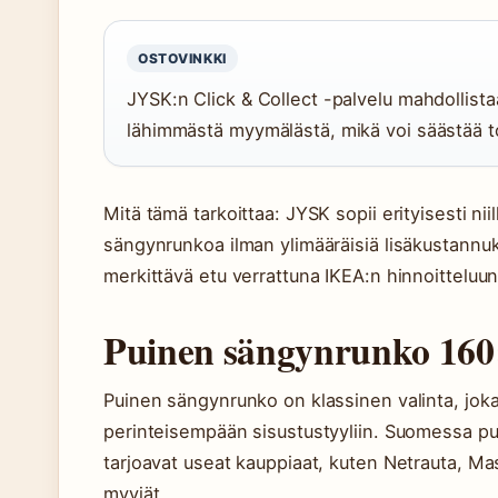
OSTOVINKKI
JYSK:n Click & Collect -palvelu mahdollist
lähimmästä myymälästä, mikä voi säästää t
Mitä tämä tarkoittaa: JYSK sopii erityisesti niil
sängynrunkoa ilman ylimääräisiä lisäkustannuk
merkittävä etu verrattuna IKEA:n hinnoitteluun
Puinen sängynrunko 16
Puinen sängynrunko on klassinen valinta, jok
perinteisempään sisustustyyliin. Suomessa p
tarjoavat useat kauppiaat, kuten Netrauta, Mas
myyjät.