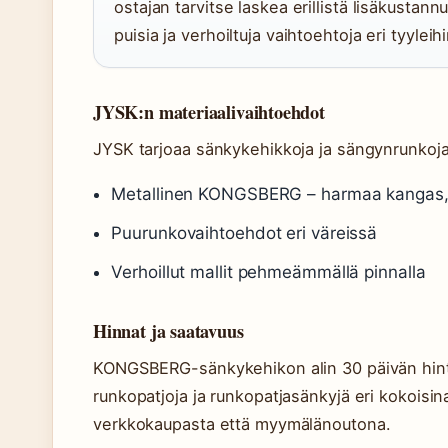
ostajan tarvitse laskea erillistä lisäkustann
puisia ja verhoiltuja vaihtoehtoja eri tyyleihi
JYSK:n materiaalivaihtoehdot
JYSK tarjoaa sänkykehikkoja ja sängynrunkoja
Metallinen KONGSBERG – harmaa kangas,
Puurunkovaihtoehdot eri väreissä
Verhoillut mallit pehmeämmällä pinnalla
Hinnat ja saatavuus
KONGSBERG-sänkykehikon alin 30 päivän hinta
runkopatjoja ja runkopatjasänkyjä eri kokoisina
verkkokaupasta että myymälänoutona.