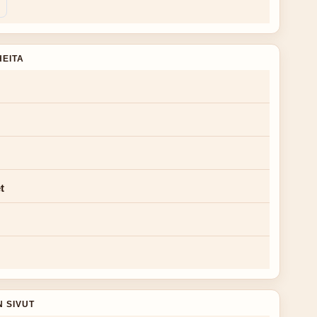
HEITA
t
N SIVUT