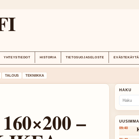
FI
YHTEYSTIEDOT
HISTORIA
TIETOSUOJASELOSTE
EVÄSTEKÄYT
TALOUS
TEKNIIKKA
HAKU
 160×200 –
UUSIMMA
K
09:40