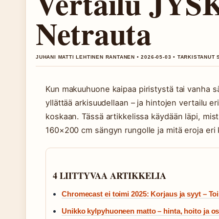
Vertailu JYS
Netrauta
JUHANI MATTI LEHTINEN RANTANEN • 2026-05-03 • TARKISTANUT 
Kun makuuhuone kaipaa piristystä tai vanha sä
yllättää arkisuudellaan – ja hintojen vertailu e
koskaan. Tässä artikkelissa käydään läpi, mi
160×200 cm sängyn rungolle ja mitä eroja eri k
4 LIITTYVAA ARTIKKELIA
Chromecast ei toimi 2025: Korjaus ja syyt – Toim
Unikko kylpyhuoneen matto – hinta, hoito ja os