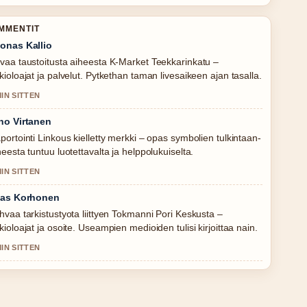
OMMENTIT
onas Kallio
vaa taustoitusta aiheesta K-Market Teekkarinkatu –
kioloajat ja palvelut. Pytkethan taman livesaikeen ajan tasalla.
MIN SITTEN
no Virtanen
portointi Linkous kielletty merkki – opas symbolien tulkintaan-
heesta tuntuu luotettavalta ja helppolukuiselta.
MIN SITTEN
ias Korhonen
hvaa tarkistustyota liittyen Tokmanni Pori Keskusta –
kioloajat ja osoite. Useampien medioiden tulisi kirjoittaa nain.
MIN SITTEN