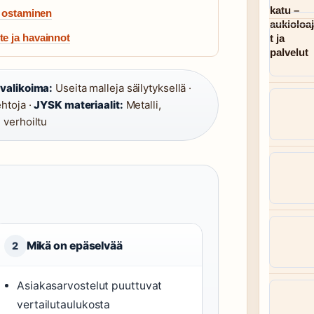
a ostaminen
e ja havainnot
valikoima:
Useita malleja säilytyksellä ·
ehtoja ·
JYSK materiaalit:
Metalli,
 verhoiltu
Mikä on epäselvää
2
Asiakasarvostelut puuttuvat
vertailutaulukosta