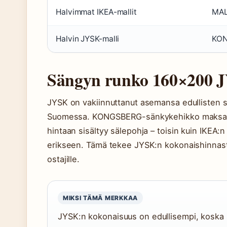
Halvimmat IKEA-mallit
MAL
Halvin JYSK-malli
KON
Sängyn runko 160×200 
JYSK on vakiinnuttanut asemansa edullisten 
Suomessa. KONGSBERG-sänkykehikko maksaa 1
hintaan sisältyy sälepohja – toisin kuin IKEA:n
erikseen. Tämä tekee JYSK:n kokonaishinnasta 
ostajille.
MIKSI TÄMÄ MERKKAA
JYSK:n kokonaisuus on edullisempi, koska s