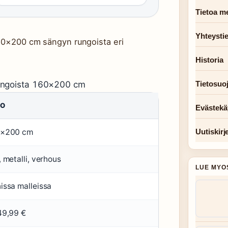
Tietoa me
Yhteysti
160×200 cm sängyn rungoista eri
Historia
rungoista 160×200 cm
Tietosuo
VO
Evästekä
×200 cm
Uutiskirj
 metalli, verhous
LUE MYO
issa malleissa
49,99 €