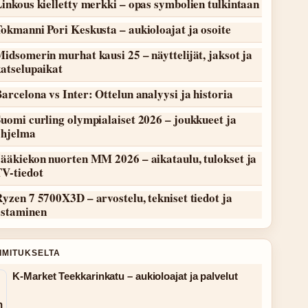
inkous kielletty merkki – opas symbolien tulkintaan
okmanni Pori Keskusta – aukioloajat ja osoite
idsomerin murhat kausi 25 – näyttelijät, jaksot ja
atselupaikat
arcelona vs Inter: Ottelun analyysi ja historia
uomi curling olympialaiset 2026 – joukkueet ja
ohjelma
ääkiekon nuorten MM 2026 – aikataulu, tulokset ja
TV-tiedot
yzen 7 5700X3D – arvostelu, tekniset tiedot ja
ostaminen
OIMITUKSELTA
K-Market Teekkarinkatu – aukioloajat ja palvelut