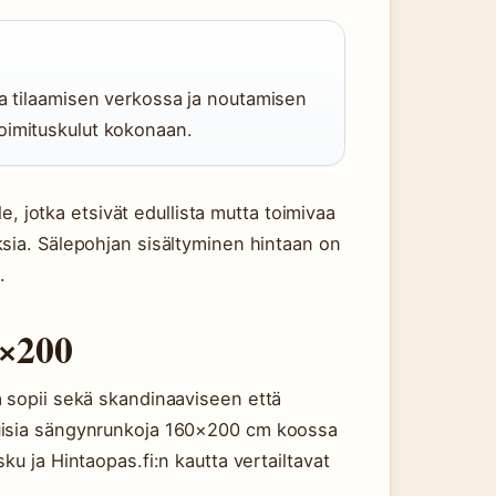
aa tilaamisen verkossa ja noutamisen
oimituskulut kokonaan.
le, jotka etsivät edullista mutta toimivaa
sia. Sälepohjan sisältyminen hintaan on
.
0×200
a sopii sekä skandinaaviseen että
uisia sängynrunkoja 160×200 cm koossa
ku ja Hintaopas.fi:n kautta vertailtavat