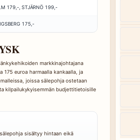
M 179,-, STJÄRNÖ 199,-
GSBERG 175,-
JYSK
sänkykehikoiden markkinajohtajana
75 euroa harmaalla kankaalla, ja
 malleissa, joissa sälepohja ostetaan
kilpailukykyisemmän budjettitietoisille
älepohja sisältyy hintaan eikä