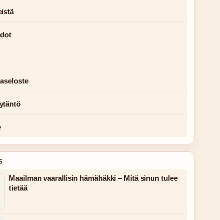
istä
edot
jaseloste
ytäntö
e
S
Maailman vaarallisin hämähäkki – Mitä sinun tulee
tietää