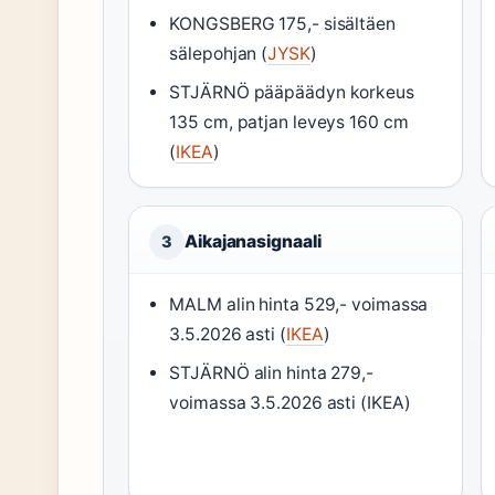
KONGSBERG 175,- sisältäen
sälepohjan (
JYSK
)
STJÄRNÖ pääpäädyn korkeus
135 cm, patjan leveys 160 cm
(
IKEA
)
Aikajanasignaali
3
MALM alin hinta 529,- voimassa
3.5.2026 asti (
IKEA
)
STJÄRNÖ alin hinta 279,-
voimassa 3.5.2026 asti (IKEA)