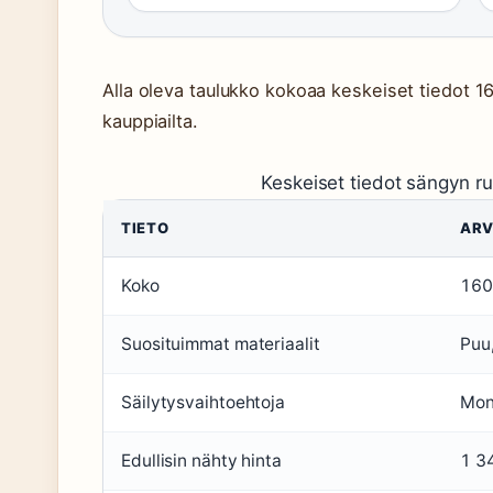
Alla oleva taulukko kokoaa keskeiset tiedot 
kauppiailta.
Keskeiset tiedot sängyn 
TIETO
AR
Koko
160
Suosituimmat materiaalit
Puu,
Säilytysvaihtoehtoja
Mon
Edullisin nähty hinta
1 3