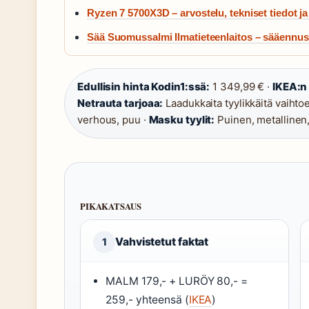
Ryzen 7 5700X3D – arvostelu, tekniset tiedot j
Sää Suomussalmi Ilmatieteenlaitos – sääennust
Edullisin hinta Kodin1:ssä:
1 349,99 € ·
IKEA:n 
Netrauta tarjoaa:
Laadukkaita tyylikkäitä vaihto
verhous, puu ·
Masku tyylit:
Puinen, metallinen,
PIKAKATSAUS
Vahvistetut faktat
1
MALM 179,- + LURÖY 80,- =
259,- yhteensä (
IKEA
)