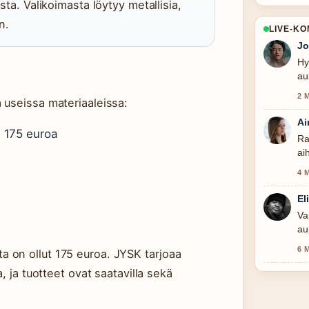
usta. Valikoimasta löytyy metallisia,
n.
LIVE-K
Jo
Hy
au
2 
 useissa materiaaleissa:
Ai
 175 euroa
Ra
ai
4 
El
Va
au
6 
 on ollut 175 euroa. JYSK tarjoaa
, ja tuotteet ovat saatavilla sekä