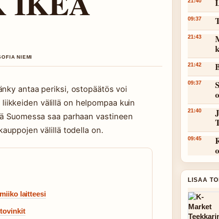
K IKEA
L
21:40
T
09:37
M
21:43
k
SOFIA NIEMI
B
21:42
S
09:37
nky antaa periksi, ostopäätös voi
ri liikkeiden välillä on helpompaa kuin
J
21:40
stä Suomessa saa parhaan vastineen
auppojen välillä todella on.
R
09:45
LISAA T
iiko laitteesi
tovinkit