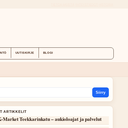
TIETOA MEISTÄ
YHTEYSTIEDOT
HISTORIA
ÄNTÖ
UUTISKIRJE
BLOGI
Siirry
T ARTIKKELIT
-Market Teekkarinkatu – aukioloajat ja palvelut