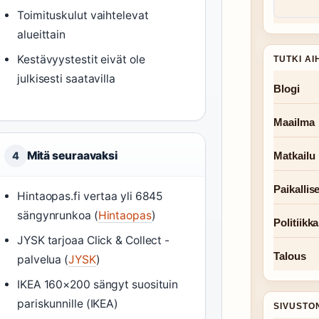
Toimituskulut vaihtelevat
alueittain
Kestävyystestit eivät ole
TUTKI AI
julkisesti saatavilla
Blogi
Maailma
Mitä seuraavaksi
4
Matkailu
Paikallise
Hintaopas.fi vertaa yli 6845
sängynrunkoa (
Hintaopas
)
Politiikka
JYSK tarjoaa Click & Collect -
Talous
palvelua (
JYSK
)
IKEA 160×200 sängyt suosituin
pariskunnille (IKEA)
SIVUSTO