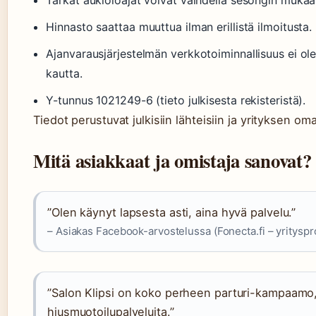
Tarkat aukioloajat voivat vaihdella sesongin mukaa
Hinnasto saattaa muuttua ilman erillistä ilmoitusta.
Ajanvarausjärjestelmän verkkotoiminnallisuus ei ole
kautta.
Y-tunnus 1021249-6 (tieto julkisesta rekisteristä).
Tiedot perustuvat julkisiin lähteisiin ja yrityksen om
Mitä asiakkaat ja omistaja sanovat?
”Olen käynyt lapsesta asti, aina hyvä palvelu.”
– Asiakas Facebook-arvostelussa (Fonecta.fi – yritysprof
”Salon Klipsi on koko perheen parturi-kampaamo, 
hiusmuotoilupalveluita.”