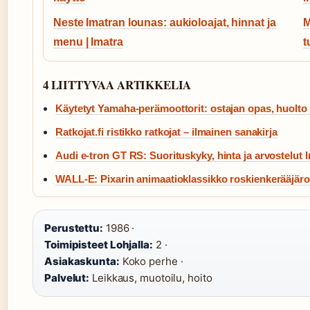
Neste Imatran lounas: aukioloajat, hinnat ja
M
menu | Imatra
t
4 LIITTYVAA ARTIKKELIA
Käytetyt Yamaha-perämoottorit: ostajan opas, huolto 
Ratkojat.fi ristikko ratkojat – ilmainen sanakirja
Audi e-tron GT RS: Suorituskyky, hinta ja arvostelut I
WALL-E: Pixarin animaatioklassikko roskienkerääjäro
Perustettu:
1986 ·
Toimipisteet Lohjalla:
2 ·
Asiakaskunta:
Koko perhe ·
Palvelut:
Leikkaus, muotoilu, hoito