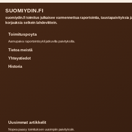
SUOMIYDIN.FI
suomiydin.fi toimitus julkaisee varmennettua raportointia, taustapaivityksia j
korjauksia selkein lahdeviittein.
Toimituspoyta
Aamupaiva raportointisykli jatkuvilla paivityksilla.
Tietoa meistä
Yhteystiedot
Historia
Uusimmat artikkelit
Nopea paasy toimituksen uusimpiin paivityksiin.