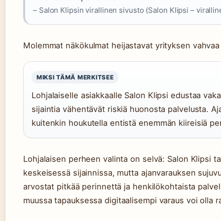
– Salon Klipsin virallinen sivusto (Salon Klipsi – viralli
Molemmat näkökulmat heijastavat yrityksen vahvaa 
MIKSI TÄMÄ MERKITSEE
Lohjalaiselle asiakkaalle Salon Klipsi edustaa vakaut
sijaintia vähentävät riskiä huonosta palvelusta. A
kuitenkin houkutella entistä enemmän kiireisiä pe
Lohjalaisen perheen valinta on selvä: Salon Klipsi t
keskeisessä sijainnissa, mutta ajanvarauksen sujuv
arvostat pitkää perinnettä ja henkilökohtaista palv
muussa tapauksessa digitaalisempi varaus voi olla ra