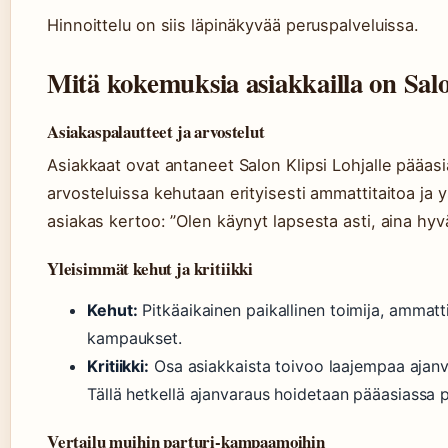
Hinnoittelu on siis läpinäkyvää peruspalveluissa.
Mitä kokemuksia asiakkailla on Sal
Asiakaspalautteet ja arvostelut
Asiakkaat ovat antaneet Salon Klipsi Lohjalle pääa
arvosteluissa kehutaan erityisesti ammattitaitoa ja y
asiakas kertoo: ”Olen käynyt lapsesta asti, aina hyvä
Yleisimmät kehut ja kritiikki
Kehut:
Pitkäaikainen paikallinen toimija, ammatt
kampaukset.
Kritiikki:
Osa asiakkaista toivoo laajempaa ajanv
Tällä hetkellä ajanvaraus hoidetaan pääasiassa p
Vertailu muihin parturi-kampaamoihin