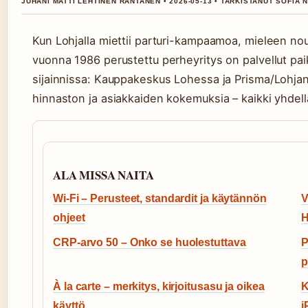
JUHANI MATTI LEHTINEN RANTANEN • 2026-05-13 • TARKISTANUT SOFIA N
Kun Lohjalla miettii parturi-kampaamoa, mieleen nou
vuonna 1986 perustettu perheyritys on palvellut paik
sijainnissa: Kauppakeskus Lohessa ja Prisma/Lohjant
hinnaston ja asiakkaiden kokemuksia – kaikki yhdellä
ALA MISSA NAITA
Wi-Fi – Perusteet, standardit ja käytännön
V
ohjeet
H
CRP-arvo 50 – Onko se huolestuttava
P
p
À la carte – merkitys, kirjoitusasu ja oikea
K
käyttö
i