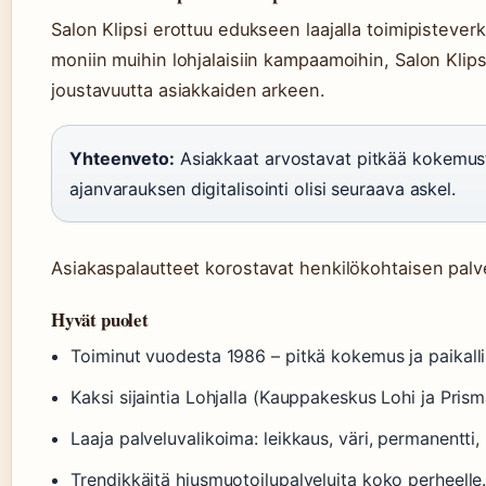
Salon Klipsi erottuu edukseen laajalla toimipisteverko
moniin muihin lohjalaisiin kampaamoihin, Salon Klipsi 
joustavuutta asiakkaiden arkeen.
Yhteenveto:
Asiakkaat arvostavat pitkää kokemusta
ajanvarauksen digitalisointi olisi seuraava askel.
Asiakaspalautteet korostavat henkilökohtaisen palv
Hyvät puolet
Toiminut vuodesta 1986 – pitkä kokemus ja paikall
Kaksi sijaintia Lohjalla (Kauppakeskus Lohi ja Prism
Laaja palveluvalikoima: leikkaus, väri, permanentti, 
Trendikkäitä hiusmuotoilupalveluita koko perheelle