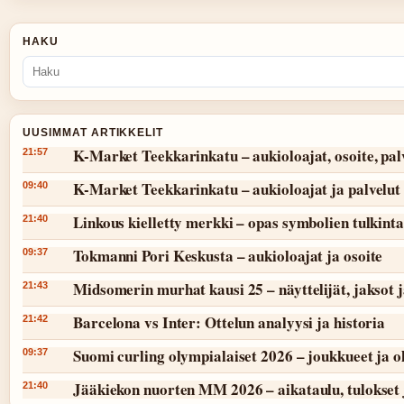
HAKU
UUSIMMAT ARTIKKELIT
K-Market Teekkarinkatu – aukioloajat, osoite, pal
21:57
K-Market Teekkarinkatu – aukioloajat ja palvelut
09:40
Linkous kielletty merkki – opas symbolien tulkint
21:40
Tokmanni Pori Keskusta – aukioloajat ja osoite
09:37
Midsomerin murhat kausi 25 – näyttelijät, jaksot 
21:43
Barcelona vs Inter: Ottelun analyysi ja historia
21:42
Suomi curling olympialaiset 2026 – joukkueet ja 
09:37
Jääkiekon nuorten MM 2026 – aikataulu, tulokset 
21:40