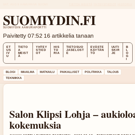
SAT, AUG 8
AAMUPAIVA
SUOMI
TIETOA MEISTÄ
YHTEYSTIEDOT
HISTORIA
SUOMIYDIN.FI
SUOMIYDIN AAMURAPORTTI
Paivitetty 07:52
16 artikkelia tanaan
ET
TIETO
YHTEY
HIS
TIETOSUO
EVÄSTE
UUTI
B
US
A
STIED
TO
JASELOST
KÄYTÄN
SKIR
L
IV
MEIST
OT
RIA
E
TÖ
JE
O
U
Ä
G
I
BLOGI
MAAILMA
MATKAILU
PAIKALLISET
POLITIIKKA
TALOUS
TEKNIIKKA
Salon Klipsi Lohja – aukioloa
kokemuksia