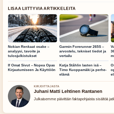
LISAA LIITTYVIA ARTIKKELEITA
Nokian Renkaat osake –
Garmin Forerunner 265S –
V
analyysi, tavoite ja
arvostelu, tekniset tiedot ja
3
tulosjulkistukset
vertailu
m
If Omat Sivut – Nopea Opas
Katja Ståhlin lasten isä –
O
Kirjautumiseen Ja Käyttöön
Timo Kuoppamäki ja perhe-
op
elämä
el
KIRJOITTAJASTA
Juhani Matti Lehtinen Rantanen
Julkaisemme päivittäin faktapohjaista sisältöä jatku