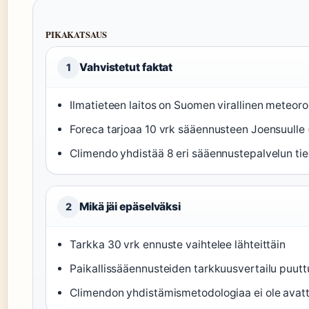
PIKAKATSAUS
Vahvistetut faktat
1
Ilmatieteen laitos on Suomen virallinen meteorol
Foreca tarjoaa 10 vrk sääennusteen Joensuulle 
Climendo yhdistää 8 eri sääennustepalvelun tie
Mikä jäi epäselväksi
2
Tarkka 30 vrk ennuste vaihtelee lähteittäin
Paikallissääennusteiden tarkkuusvertailu puutt
Climendon yhdistämismetodologiaa ei ole avat