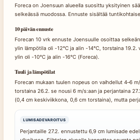
Foreca on Joensuun alueella suosittu yksityinen sää
selkeässä muodossa. Ennuste sisältää tuntikohtaiset
10 päivän ennuste
Forecan 10 vrk ennuste Joensuulle osoittaa selkeän 
ylin lämpötila oli -12°C ja alin -14°C, torstaina 19.2
ylin oli -10°C ja alin -16°C (Foreca).
Tuuli ja lämpötilat
Forecan mukaan tuulen nopeus on vaihdellut 4–6 m/s v
torstaina 26.2. se nousi 6 m/s:aan ja perjantaina 27.2
(0,4 cm keskiviikkona, 0,6 cm torstaina), mutta per
LUMISADEVAROITUS
Perjantaille 27.2. ennustettu 6,9 cm lumisade edel