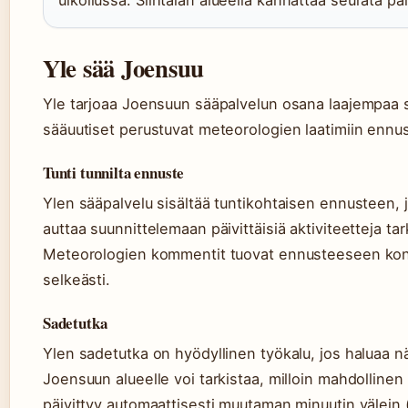
ulkoilussa. Siihtalan alueella kannattaa seurata p
Yle sää Joensuu
Yle tarjoaa Joensuun sääpalvelun osana laajempaa su
sääuutiset perustuvat meteorologien laatimiin ennust
Tunti tunnilta ennuste
Ylen sääpalvelu sisältää tuntikohtaisen ennusteen, j
auttaa suunnittelemaan päivittäisiä aktiviteetteja 
Meteorologien kommentit tuovat ennusteeseen kontek
selkeästi.
Sadetutka
Ylen sadetutka on hyödyllinen työkalu, jos haluaa nä
Joensuun alueelle voi tarkistaa, milloin mahdolline
päivittyy automaattisesti muutaman minuutin välein 