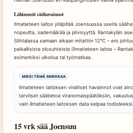
hieman Joensuun eri kaupunginosien välillä sijainnis
Lähimmät säähavainnot
Ilmatieteen laitos ylläpitää Joensuussa useita sääha
nopeutta, sademäärää ja pilvisyyttä. Rantakylän asem
Siihtalassa samaan aikaan mitattiin 12°C – ero johtu
paikallisista olosuhteista (Ilmatieteen laitos – Rant
esimerkiksi ulkoilua tai työmatkaa.
MIKSI TÄMÄ MERKKAA
Ilmatieteen laitoksen viralliset havainnot ovat ai
tarvitset säätietoa viranomaispäätöksiin, vakuutus
vain Ilmatieteen laitoksen data kelpaa todisteeksi
15 vrk sää Joensuu