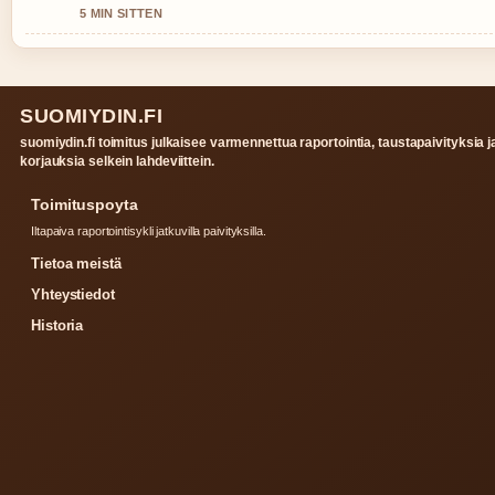
5 MIN SITTEN
SUOMIYDIN.FI
suomiydin.fi toimitus julkaisee varmennettua raportointia, taustapaivityksia j
korjauksia selkein lahdeviittein.
Toimituspoyta
Iltapaiva raportointisykli jatkuvilla paivityksilla.
Tietoa meistä
Yhteystiedot
Historia