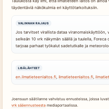
Taulukosta käy ilmi, että Ilmatieteen laitos on ainoa 
täydentäviä näkökulmia eri käyttötarkoituksiin.
VALINNAN RAJAUS
Jos tarvitset virallista dataa viranomaiskäyttöön, v
selkeän 10 vrk näkymän säällä ja tuulella, Foreca 
tarjoaa parhaat työkalut sadetutkalle ja meteorolog
LISÄLÄHTEET
en.ilmatieteenlaitos.fi
,
ilmatieteenlaitos.fi
,
ilmatie
Joensuun säätilanne vahvistuu ennusteissa, joissa luvat
vrk sääennusteesta
mediaportaalissa.