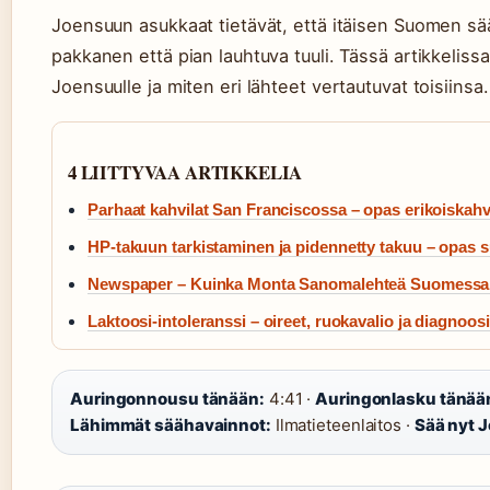
Joensuun asukkaat tietävät, että itäisen Suomen sää
pakkanen että pian lauhtuva tuuli. Tässä artikkelis
Joensuulle ja miten eri lähteet vertautuvat toisiinsa.
4 LIITTYVAA ARTIKKELIA
Parhaat kahvilat San Franciscossa – opas erikoiskahv
HP-takuun tarkistaminen ja pidennetty takuu – opas 
Newspaper – Kuinka Monta Sanomalehteä Suomess
Laktoosi-intoleranssi – oireet, ruokavalio ja diagnoosi
Auringonnousu tänään:
4:41 ·
Auringonlasku tänää
Lähimmät säähavainnot:
Ilmatieteenlaitos ·
Sää nyt 