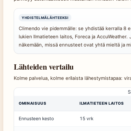
YHDISTELMÄLÄHTEEKSI
Climendo vie pidemmälle: se yhdistää kerralla 8 
lukien Ilmatieteen laitos, Foreca ja AccuWeather.
näkemään, missä ennusteet ovat yhtä mieltä ja mi
Lähteiden vertailu
Kolme palvelua, kolme erilaista lähestymistapaa: vira
S
OMINAISUUS
ILMATIETEEN LAITOS
Ennusteen kesto
15 vrk