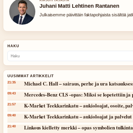
KIRJOITTAJASTA
Juhani Matti Lehtinen Rantanen
Julkaisemme päivittäin faktapohjaista sisältöä jatku
HAKU
UUSIMMAT ARTIKKELIT
Michael C. Hall – sairaus, perhe ja ura katsaukses
21:35
Mercedes-Benz CLS -opas: Miksi se lopetettiin ja 
09:43
K-Market Teekkarinkatu – aukioloajat, osoite, pal
21:57
K-Market Teekkarinkatu – aukioloajat ja palvelut
09:40
Linkous kielletty merkki – opas symbolien tulkint
21:40