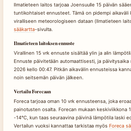
Ilmatieteen laitos tarjoaa Joensuulle 15 päivän sää
tuntikohtaiset ennusteet. Tämä on pidempi aikaväli 
viralliseen meteorologiseen dataan (Ilmatieteen lai
sääkartta
-sivulta.
Ilmatieteen laitoksen ennuste
Virallinen 15 vrk ennuste sisältää ylin ja alin lämpö
Ennuste päivitetään automaattisesti, ja päivitysaika 
2026 kello 00:47. Pitkän aikavälin ennusteissa ka
noin seitsemän päivän jälkeen.
Vertailu Forecaan
Foreca tarjoaa oman 10 vrk ennusteensa, joka eroaa I
painotusten osalta. Forecan mukaan keskiviikkona 18
-14°C, kun taas seuraavina päivinä lämpötila laski ede
Vertailun vuoksi kannattaa tarkistaa myös
Foreca sä