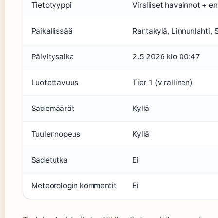
Tietotyyppi
Viralliset havainnot + e
Paikallissää
Rantakylä, Linnunlahti, S
Päivitysaika
2.5.2026 klo 00:47
Luotettavuus
Tier 1 (virallinen)
Sademäärät
Kyllä
Tuulennopeus
Kyllä
Sadetutka
Ei
Meteorologin kommentit
Ei