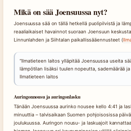
Mikä on sää Joensuussa nyt?
Joensuussa sää on tällä hetkellä puolipilvistä ja lämpö
reaaliaikaiset havainnot suoraan Joensuun keskusta
Linnunlahden ja Siihtalan paikallissääennusteet (
Ilm
“Ilmatieteen laitos ylläpitää Joensuussa useita s
lämpötilan lisäksi tuulen nopeutta, sademäärää ja p
Ilmatieteen laitos
Auringonnousu ja auringonlasku
Tänään Joensuussa aurinko nousee kello 4:41 ja laske
minuuttia – talvisaikaan Suomen pohjoisosissa päivä
joulukuussa. Auringon nousu- ja laskuajoit kannattaa 