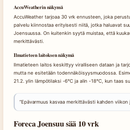
AccuWeatherin näkymä
AccuWeather tarjoaa 30 vrk ennusteen, joka perustuu
palvelu kiinnostaa erityisesti niitä, jotka haluavat 
Joensuussa. On kuitenkin syytä muistaa, että kuu
merkittävästi.
Ilmatieteen laitoksen näkymä
Ilmatieteen laitos keskittyy viralliseen dataan ja t
mutta ne esitetään todennäköisyysmuodossa. Esimer
21.2. ylin lämpötilaksi -6°C ja alin -18°C, kun taas s
“Epävarmuus kasvaa merkittävästi kahden viikon j
Foreca Joensuu sää 10 vrk