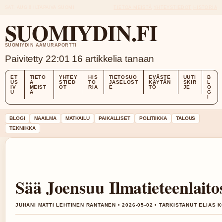
SAT, AUG 8
ILTAPAIVA
SUOMI
TIETOA MEISTÄ
YHTEYSTIEDOT
HISTORIA
SUOMIYDIN.FI
SUOMIYDIN AAMURAPORTTI
Paivitetty 22:01
16 artikkelia tanaan
ET
TIETO
YHTEY
HIS
TIETOSUO
EVÄSTE
UUTI
B
US
A
STIED
TO
JASELOST
KÄYTÄN
SKIR
L
IV
MEIST
OT
RIA
E
TÖ
JE
O
U
Ä
G
I
BLOGI
MAAILMA
MATKAILU
PAIKALLISET
POLITIIKKA
TALOUS
TEKNIIKKA
Sää Joensuu Ilmatieteenlait
JUHANI MATTI LEHTINEN RANTANEN • 2026-05-02 • TARKISTANUT ELIAS