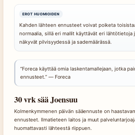
EROT HUOMIOIDEN
Kahden lähteen ennusteet voivat poiketa toisista
normaalia, sillä eri mallit käyttävät eri lähtötiet
näkyvät pilvisyydessä ja sademäärässä.
“Foreca käyttää omia laskentamallejaan, jotka paino
ennusteet.” — Foreca
30 vrk sää Joensuu
Kolmenkymmenen päivän sääennuste on haastavampi
ennusteet. Ilmatieteen laitos ja muut palveluntarjoajat
huomattavasti lähteestä riippuen.