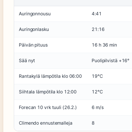
Auringonnousu
4:41
Auringonlasku
21:16
Päivän pituus
16 h 36 min
Sää nyt
Puolipilvistä +16°
Rantakylä lämpötila klo 06:00
19°C
Siihtala lämpötila klo 12:00
12°C
Forecan 10 vrk tuuli (26.2.)
6 m/s
Climendo ennustemalleja
8