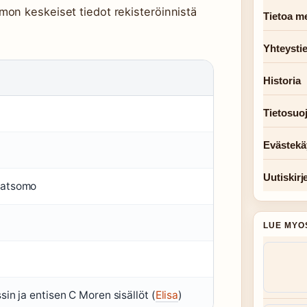
on keskeiset tiedot rekisteröinnistä
Tietoa me
Yhteysti
Historia
Tietosuo
Evästekä
Uutiskirj
Katsomo
LUE MYO
in ja entisen C Moren sisällöt (
Elisa
)