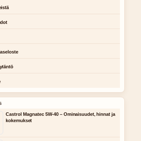
istä
edot
jaseloste
ytäntö
e
S
Castrol Magnatec 5W-40 – Ominaisuudet, hinnat ja
kokemukset