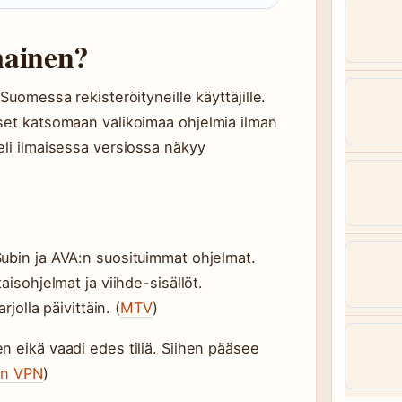
ainen?
Suomessa rekisteröityneille käyttäjille.
äset katsomaan valikoimaa ohjelmia ilman
eli ilmaisessa versiossa näkyy
Subin ja AVA:n suosituimmat ohjelmat.
aisohjelmat ja viihde-sisällöt.
jolla päivittäin. (
MTV
)
n eikä vaadi edes tiliä. Siihen pääsee
on VPN
)