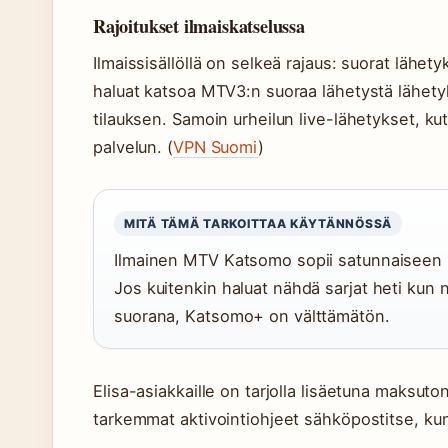
Rajoitukset ilmaiskatselussa
Ilmaissisällöllä on selkeä rajaus: suorat lähety
haluat katsoa MTV3:n suoraa lähetystä lähety
tilauksen. Samoin urheilun live-lähetykset, kut
palvelun. (
VPN Suomi
)
MITÄ TÄMÄ TARKOITTAA KÄYTÄNNÖSSÄ
Ilmainen MTV Katsomo sopii satunnaiseen k
Jos kuitenkin haluat nähdä sarjat heti kun n
suorana, Katsomo+ on välttämätön.
Elisa-asiakkaille on tarjolla lisäetuna maksut
tarkemmat aktivointiohjeet sähköpostitse, kun 