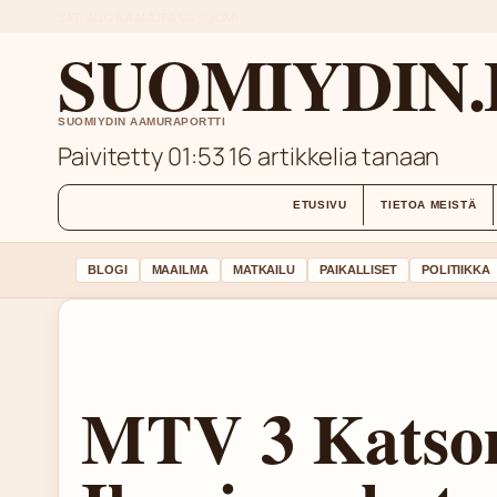
SAT, AUG 8
AAMUPAIVA
SUOMI
SUOMIYDIN.
SUOMIYDIN AAMURAPORTTI
Paivitetty 01:53
16 artikkelia tanaan
ETUSIVU
TIETOA MEISTÄ
BLOGI
MAAILMA
MATKAILU
PAIKALLISET
POLITIIKKA
MTV 3 Katso