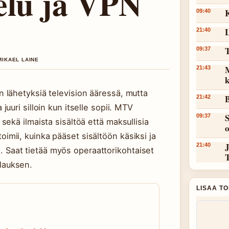
elu ja VPN
K
09:40
L
21:40
T
09:37
MIKAEL LAINE
M
21:43
k
lähetyksiä television ääressä, mutta
B
21:42
uri silloin kun itselle sopii. MTV
S
09:37
ekä ilmaista sisältöä että maksullisia
 toimii, kuinka pääset sisältöön käsiksi ja
J
21:40
la. Saat tietää myös operaattorikohtaiset
ilauksen.
LISAA T