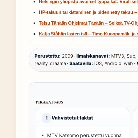
Helsingin yliopisto avoimet työpaikat: Viralliset 
HP-takuun tarkistaminen ja pidennetty takuu 
Telsu Tänään Ohjelmat Tänään – Selkeä TV-Oh
Katja Ståhlin lasten isä – Timo Kuoppamäki ja
Perustettu:
2009 ·
Ilmaiskanavat:
MTV3, Sub, 
reality, draama ·
Saatavilla:
iOS, Android, web ·
PIKAKATSAUS
Vahvistetut faktat
1
MTV Katsomo perustettu vuonna