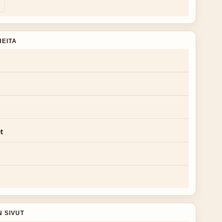
HEITA
t
N SIVUT