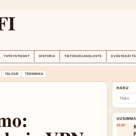
FI
YHTEYSTIEDOT
HISTORIA
TIETOSUOJASELOSTE
EVÄSTEKÄYT
TALOUS
TEKNIIKKA
HAKU
mo:
UUSIMMA
K
21:57
p