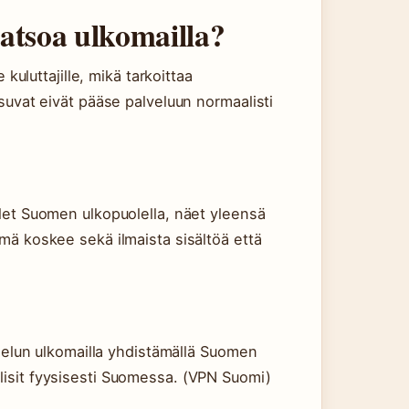
tsoa ulkomailla?
luttajille, mikä tarkoittaa
 asuvat eivät pääse palveluun normaalisti
 olet Suomen ulkopuolella, näet yleensä
ämä koskee sekä ilmaista sisältöä että
lun ulkomailla yhdistämällä Suomen
olisit fyysisesti Suomessa. (VPN Suomi)