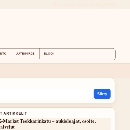
TIETOA MEISTÄ
YHTEYSTIEDOT
HISTORIA
ÄNTÖ
UUTISKIRJE
BLOGI
Siirry
T ARTIKKELIT
-Market Teekkarinkatu – aukioloajat, osoite,
alvelut