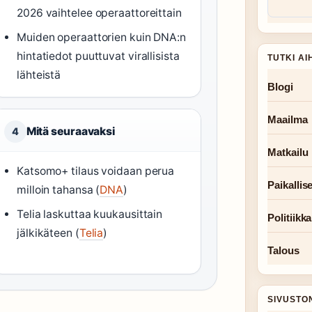
2026 vaihtelee operaattoreittain
Muiden operaattorien kuin DNA:n
hintatiedot puuttuvat virallisista
TUTKI AI
lähteistä
Blogi
Maailma
Mitä seuraavaksi
4
Matkailu
Katsomo+ tilaus voidaan perua
Paikallise
milloin tahansa (
DNA
)
Telia laskuttaa kuukausittain
Politiikka
jälkikäteen (
Telia
)
Talous
SIVUSTO