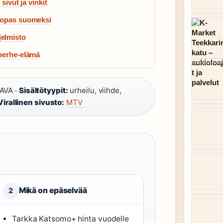
sivut ja vinkit
– opas suomeksi
jelmisto
 perhe-elämä
AVA ·
Sisältötyypit:
urheilu, viihde,
Virallinen sivusto:
MTV
Mikä on epäselvää
2
Tarkka Katsomo+ hinta vuodelle