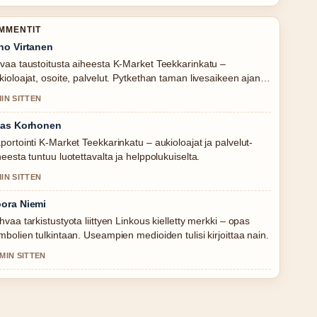
OMMENTIT
no Virtanen
vaa taustoitusta aiheesta K-Market Teekkarinkatu –
kioloajat, osoite, palvelut. Pytkethan taman livesaikeen ajan
alla.
MIN SITTEN
ias Korhonen
portointi K-Market Teekkarinkatu – aukioloajat ja palvelut-
heesta tuntuu luotettavalta ja helppolukuiselta.
MIN SITTEN
ora Niemi
hvaa tarkistustyota liittyen Linkous kielletty merkki – opas
mbolien tulkintaan. Useampien medioiden tulisi kirjoittaa nain.
 MIN SITTEN