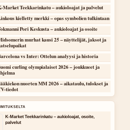
-Market Teekkarinkatu – aukioloajat ja palvelut
inkous kielletty merkki – opas symbolien tulkintaan
okmanni Pori Keskusta – aukioloajat ja osoite
idsomerin murhat kausi 25 – näyttelijät, jaksot ja
atselupaikat
arcelona vs Inter: Ottelun analyysi ja historia
uomi curling olympialaiset 2026 – joukkueet ja
ohjelma
ääkiekon nuorten MM 2026 – aikataulu, tulokset ja
TV-tiedot
OIMITUKSELTA
K-Market Teekkarinkatu – aukioloajat, osoite,
palvelut