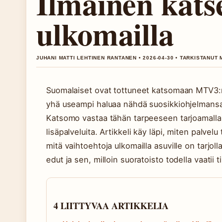
Ilmainen kats
ulkomailla
JUHANI MATTI LEHTINEN RANTANEN • 2026-04-30 • TARKISTANUT 
Suomalaiset ovat tottuneet katsomaan MTV3:n 
yhä useampi haluaa nähdä suosikkiohjelmansa ju
Katsomo vastaa tähän tarpeeseen tarjoamalla s
lisäpalveluita. Artikkeli käy läpi, miten palvelu
mitä vaihtoehtoja ulkomailla asuville on tarjol
edut ja sen, milloin suoratoisto todella vaatii t
4 LIITTYVAA ARTIKKELIA