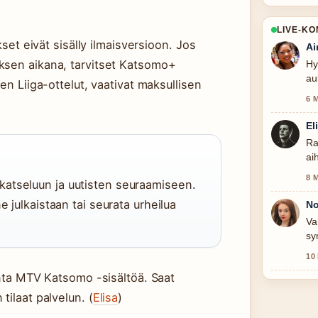
LIVE-K
kset eivät sisälly ilmaisversioon. Jos
Ai
ksen aikana, tarvitset Katsomo+
Hy
au
en Liiga-ottelut, vaativat maksullisen
tas
6 
El
Ra
ai
8 
atseluun ja uutisten seuraamiseen.
e julkaistaan tai seurata urheilua
No
Va
sy
10
onta MTV Katsomo -sisältöä. Saat
tilaat palvelun. (
Elisa
)