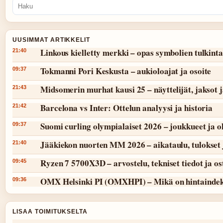
UUSIMMAT ARTIKKELIT
Linkous kielletty merkki – opas symbolien tulkint
21:40
Tokmanni Pori Keskusta – aukioloajat ja osoite
09:37
Midsomerin murhat kausi 25 – näyttelijät, jaksot 
21:43
Barcelona vs Inter: Ottelun analyysi ja historia
21:42
Suomi curling olympialaiset 2026 – joukkueet ja 
09:37
Jääkiekon nuorten MM 2026 – aikataulu, tulokset 
21:40
Ryzen 7 5700X3D – arvostelu, tekniset tiedot ja o
09:45
OMX Helsinki PI (OMXHPI) – Mikä on hintaindek
09:36
LISAA TOIMITUKSELTA