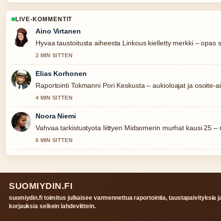
LIVE-KOMMENTIT
Aino Virtanen
Hyvaa taustoitusta aiheesta Linkous kielletty merkki – opas 
2 MIN SITTEN
Elias Korhonen
Raportointi Tokmanni Pori Keskusta – aukioloajat ja osoite-ai
4 MIN SITTEN
Noora Niemi
Vahvaa tarkistustyota liittyen Midsomerin murhat kausi 25 – näy
6 MIN SITTEN
SUOMIYDIN.FI
suomiydin.fi toimitus julkaisee varmennettua raportointia, taustapaivityksia j
korjauksia selkein lahdeviittein.