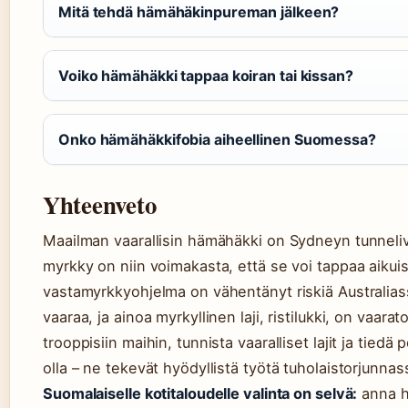
Mitä tehdä hämähäkinpureman jälkeen?
Voiko hämähäkki tappaa koiran tai kissan?
Onko hämähäkkifobia aiheellinen Suomessa?
Yhteenveto
Maailman vaarallisin hämähäkki on Sydneyn tunneli
myrkky on niin voimakasta, että se voi tappaa aikui
vastamyrkkyohjelma on vähentänyt riskiä Australiass
vaaraa, ja ainoa myrkyllinen laji, ristilukki, on vaara
trooppisiin maihin, tunnista vaaralliset lajit ja tie
olla – ne tekevät hyödyllistä työtä tuholaistorjunnas
Suomalaiselle kotitaloudelle valinta on selvä:
anna hä