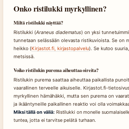
Onko ristilukki myrkyllinen?
Miltä ristilukki näyttää?
Ristilukki (
Araneus diadematus
) on yksi tunnetuimmi
tunnetaan selässään olevasta ristikuvioista. Se on 
heikko (
Kirjastot.fi, kirjastopalvelu
). Se kutoo suuri
metsissä.
Voiko ristilukin purema aiheuttaa oireita?
Ristilukin purema saattaa aiheuttaa paikallista punoit
vaarallinen terveelle aikuiselle. Kirjastot.fi-tieto
myrkyllinen hämähäkki, mutta sen purema on vaarat
ja ikääntyneille paikallinen reaktio voi olla voimakk
Miksi tällä on väliä:
Ristilukki on monelle suomalaiselle
tuntea, jotta ei tarvitse pelätä turhaan.