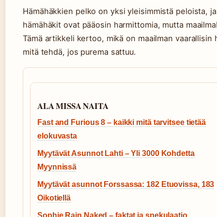
Hämähäkkien pelko on yksi yleisimmistä peloista, ja m
hämähäkit ovat pääosin harmittomia, mutta maailmall
Tämä artikkeli kertoo, mikä on maailman vaarallisin
mitä tehdä, jos purema sattuu.
ALA MISSA NAITA
Fast and Furious 8 – kaikki mitä tarvitsee tietää
elokuvasta
Myytävät Asunnot Lahti – Yli 3000 Kohdetta
Myynnissä
Myytävät asunnot Forssassa: 182 Etuovissa, 183
Oikotiellä
Sophie Rain Naked – faktat ja spekulaatio