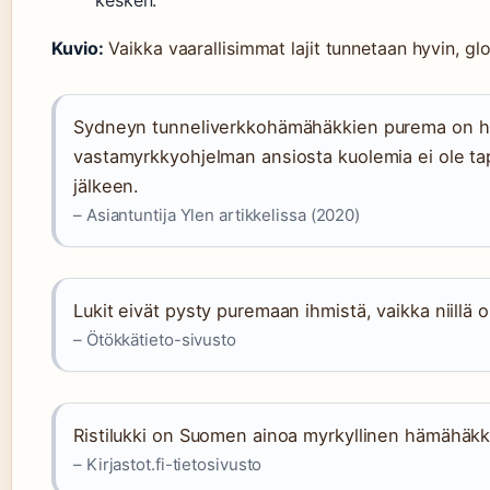
kesken.
Kuvio:
Vaikka vaarallisimmat lajit tunnetaan hyvin, glo
Sydneyn tunneliverkkohämähäkkien purema on he
vastamyrkkyohjelman ansiosta kuolemia ei ole ta
jälkeen.
– Asiantuntija Ylen artikkelissa (2020)
Lukit eivät pysty puremaan ihmistä, vaikka niillä o
– Ötökkätieto-sivusto
Ristilukki on Suomen ainoa myrkyllinen hämähäkk
– Kirjastot.fi-tietosivusto