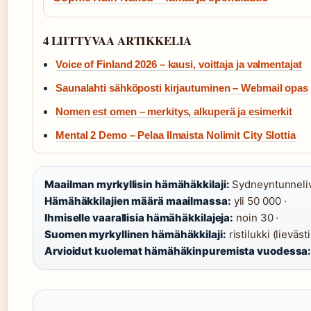
4 LIITTYVAA ARTIKKELIA
Voice of Finland 2026 – kausi, voittaja ja valmentajat
Saunalahti sähköposti kirjautuminen – Webmail opas
Nomen est omen – merkitys, alkuperä ja esimerkit
Mental 2 Demo – Pelaa Ilmaista Nolimit City Slottia
Maailman myrkyllisin hämähäkkilaji:
Sydneyntunneliv
Hämähäkkilajien määrä maailmassa:
yli 50 000 ·
Ihmiselle vaarallisia hämähäkkilajeja:
noin 30 ·
Suomen myrkyllinen hämähäkkilaji:
ristilukki (lieväst
Arvioidut kuolemat hämähäkinpuremista vuodessa