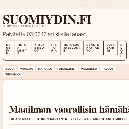
FRI, AUG 7
AAMUPAIVA
SUOMI
TIETOA MEISTÄ
YHTEYSTIEDOT
HISTORIA
SUOMIYDIN.FI
SUOMIYDIN AAMURAPORTTI
Paivitetty 03:06
16 artikkelia tanaan
ET
TIETO
YHTEY
HIS
TIETOSUO
EVÄSTE
UUTI
B
US
A
STIED
TO
JASELOST
KÄYTÄN
SKIR
L
IV
MEIST
OT
RIA
E
TÖ
JE
O
U
Ä
G
I
BLOGI
MAAILMA
MATKAILU
PAIKALLISET
POLITIIKKA
TALOUS
TEKNIIKKA
Maailman vaarallisin hämähäk
JUHANI MATTI LEHTINEN RANTANEN • 2026-05-06 • TARKISTANUT MIKAEL