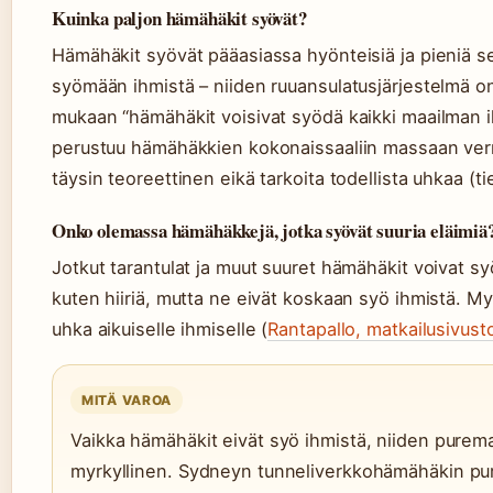
Kuinka paljon hämähäkit syövät?
Hämähäkit syövät pääasiassa hyönteisiä ja pieniä s
syömään ihmistä – niiden ruuansulatusjärjestelmä on s
mukaan “hämähäkit voisivat syödä kaikki maailman i
perustuu hämähäkkien kokonaissaaliin massaan verr
täysin teoreettinen eikä tarkoita todellista uhkaa (tie
Onko olemassa hämähäkkejä, jotka syövät suuria eläimiä
Jotkut tarantulat ja muut suuret hämähäkit voivat syöd
kuten hiiriä, mutta ne eivät koskaan syö ihmistä. My
uhka aikuiselle ihmiselle (
Rantapallo, matkailusivust
MITÄ VAROA
Vaikka hämähäkit eivät syö ihmistä, niiden purema v
myrkyllinen. Sydneyn tunneliverkkohämähäkin pu