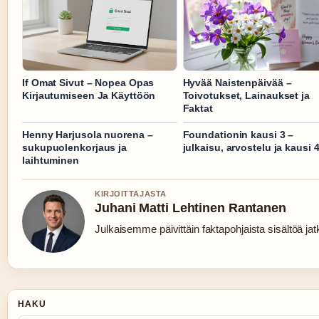
If Omat Sivut – Nopea Opas
Hyvää Naistenpäivää –
Kirjautumiseen Ja Käyttöön
Toivotukset, Lainaukset ja
Faktat
Henny Harjusola nuorena –
Foundationin kausi 3 –
sukupuolenkorjaus ja
julkaisu, arvostelu ja kausi 
laihtuminen
KIRJOITTAJASTA
Juhani Matti Lehtinen Rantanen
Julkaisemme päivittäin faktapohjaista sisältöä jatku
HAKU