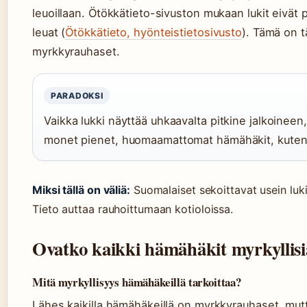
leuoillaan. Ötökkätieto-sivuston mukaan lukit eivät 
leuat (
Ötökkätieto, hyönteistietosivusto
). Tämä on t
myrkkyrauhaset.
PARADOKSI
Vaikka lukki näyttää uhkaavalta pitkine jalkoineen
monet pienet, huomaamattomat hämähäkit, kuten 
Miksi tällä on väliä:
Suomalaiset sekoittavat usein luki
Tieto auttaa rauhoittumaan kotioloissa.
Ovatko kaikki hämähäkit myrkyllisi
Mitä myrkyllisyys hämähäkeillä tarkoittaa?
Lähes kaikilla hämähäkeillä on myrkkyrauhaset, mutta 