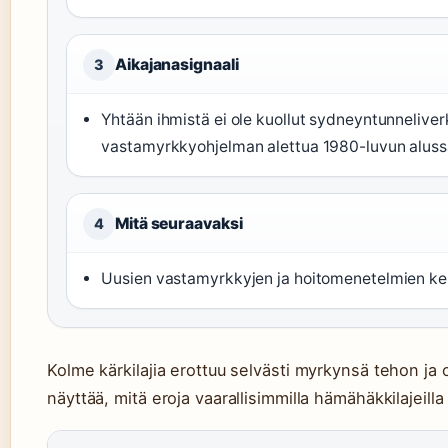
Aikajanasignaali
3
Yhtään ihmistä ei ole kuollut sydneyntunneliv
vastamyrkkyohjelman alettua 1980-luvun aluss
Mitä seuraavaksi
4
Uusien vastamyrkkyjen ja hoitomenetelmien keh
Kolme kärkilajia erottuu selvästi myrkynsä tehon ja 
näyttää, mitä eroja vaarallisimmilla hämähäkkilajeilla