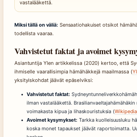
vastalääkettä.
Miksi tällä on väliä:
Sensaatiohakuiset otsikot hämähäk
todellista vaaraa.
Vahvistetut faktat ja avoimet kysym
Asiantuntija Ylen artikkelissa (2020) kertoo, että 
ihmiselle vaarallisimpia hämähäkkejä maailmassa (
Y
yksityiskohdat jäävät epäselviksi:
Vahvistetut faktat:
Sydneyntunneliverkkohämähä
ilman vastalääkettä. Brasilianvaeltajahämähäki
voimakasta kipua ja lihaskouristuksia (
Wikipedia
Avoimet kysymykset:
Tarkka kuolleisuusluku h
koska monet tapaukset jäävät raportoimatta. Uu