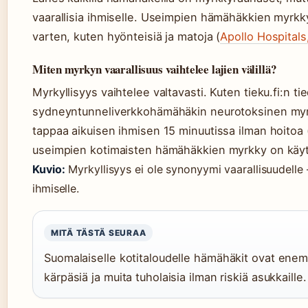
vaarallisia ihmiselle. Useimpien hämähäkkien myrkky 
varten, kuten hyönteisiä ja matoja (
Apollo Hospitals
Miten myrkyn vaarallisuus vaihtelee lajien välillä?
Myrkyllisyys vaihtelee valtavasti. Kuten tieku.fi:n ti
sydneyntunneliverkkohämähäkin neurotoksinen myrk
tappaa aikuisen ihmisen 15 minuutissa ilman hoitoa 
useimpien kotimaisten hämähäkkien myrkky on käytä
Kuvio:
Myrkyllisyys ei ole synonyymi vaarallisuudelle – 
ihmiselle.
MITÄ TÄSTÄ SEURAA
Suomalaiselle kotitaloudelle hämähäkit ovat enem
kärpäsiä ja muita tuholaisia ilman riskiä asukkaille.