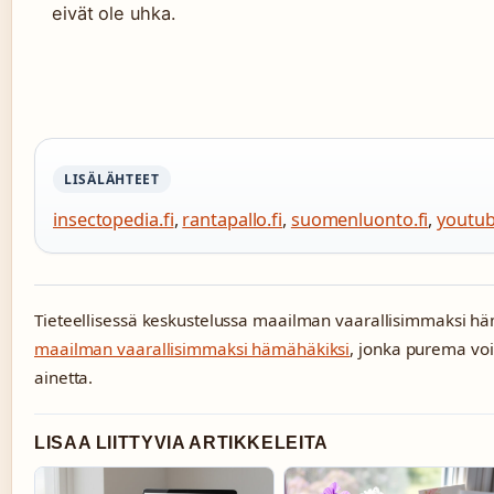
eivät ole uhka.
LISÄLÄHTEET
insectopedia.fi
,
rantapallo.fi
,
suomenluonto.fi
,
youtu
Tieteellisessä keskustelussa maailman vaarallisimmaksi h
maailman vaarallisimmaksi hämähäkiksi
, jonka purema voi
ainetta.
LISAA LIITTYVIA ARTIKKELEITA