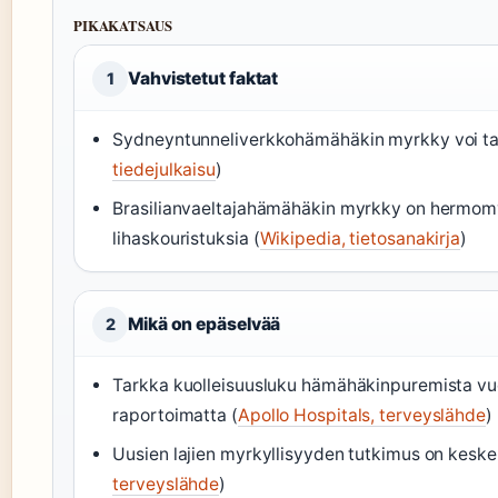
PIKAKATSAUS
Vahvistetut faktat
1
Sydneyntunneliverkkohämähäkin myrkky voi tap
tiedejulkaisu
)
Brasilianvaeltajahämähäkin myrkky on hermomy
lihaskouristuksia (
Wikipedia, tietosanakirja
)
Mikä on epäselvää
2
Tarkka kuolleisuusluku hämähäkinpuremista vu
raportoimatta (
Apollo Hospitals, terveyslähde
)
Uusien lajien myrkyllisyyden tutkimus on kesken, 
terveyslähde
)