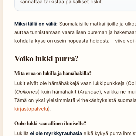
kannattaa tarkistaa paikalliset riskit.
Miksi tällä on väliä:
Suomalaisille matkailijoille ja ulko
auttaa tunnistamaan vaarallisen pureman ja hakemaan 
kohdalla kyse on usein nopeasta hoidosta – viive voi 
Voiko lukki purra?
Mitä eroa on lukilla ja hämähäkillä?
Lukit eivät ole hämähäkkejä vaan lukkipunkkeja (Opi
(
Opiliones
) kuin hämähäkit (
Araneae
), vaikka ne mu
Tämä on yksi yleisimmistä virhekäsityksistä suomala
kirjastopalvelu
).
Onko lukki vaarallinen ihmiselle?
Lukilla
ei ole myrkkyrauhasia
eikä kykyä purra ihmist