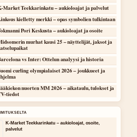
-Market Teekkarinkatu – aukioloajat ja palvelut
inkous kielletty merkki – opas symbolien tulkintaan
okmanni Pori Keskusta – aukioloajat ja osoite
idsomerin murhat kausi 25 – näyttelijät, jaksot ja
atselupaikat
arcelona vs Inter: Ottelun analyysi ja historia
uomi curling olympialaiset 2026 – joukkueet ja
ohjelma
ääkiekon nuorten MM 2026 – aikataulu, tulokset ja
TV-tiedot
OIMITUKSELTA
K-Market Teekkarinkatu – aukioloajat, osoite,
palvelut