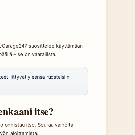
 EasyGarage247 suosittelee käyttämään
ällä – se on vaarallista.
eet liittyvät yleensä ruosteisiin
enkaani itse?
o onnistuu itse. Seuraa vaiheita
työn aloittamista.