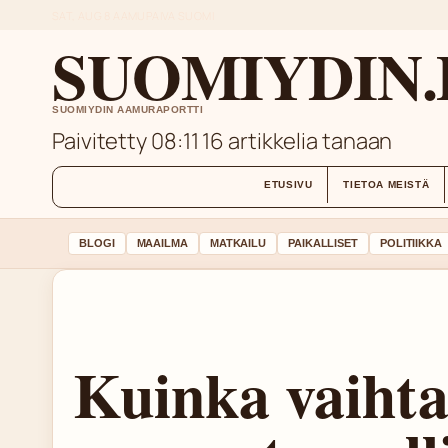
SAT, AUG 8
AAMUPAIVA
SUOMI
SUOMIYDIN.
SUOMIYDIN AAMURAPORTTI
Paivitetty 08:11
16 artikkelia tanaan
ETUSIVU
TIETOA MEISTÄ
BLOGI
MAAILMA
MATKAILU
PAIKALLISET
POLITIIKKA
Kuinka vaihtaa