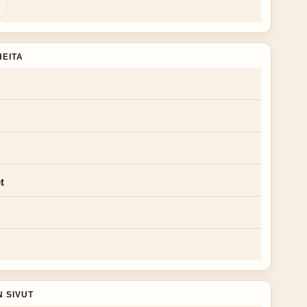
HEITA
t
N SIVUT