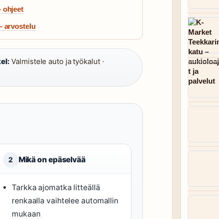
 ohjeet
– arvostelu
el:
Valmistele auto ja työkalut ·
Mikä on epäselvää
2
Tarkka ajomatka litteällä
renkaalla vaihtelee automallin
mukaan