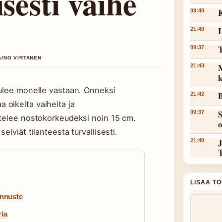
isesti vaihe
K
09:40
L
21:40
T
09:37
AINO VIRTANEN
M
21:43
k
 tulee monelle vastaan. Onneksi
B
21:42
 oikeita vaiheita ja
S
09:37
ittelee nostokorkeudeksi noin 15 cm.
elviät tilanteesta turvallisesti.
J
21:40
LISAA T
Ennuste
ria