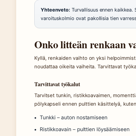
Yhteenveto:
Turvallisuus ennen kaikkea. S
varoituskolmio ovat pakollisia tien varres
Onko litteän renkaan v
Kyllä, renkaiden vaihto on yksi helpoimmis
noudattaa oikeita vaiheita. Tarvittavat työka
Tarvittavat työkalut
Tarvitset tunkin, ristikkoavaimen, momenttia
pölykapseli ennen pulttien käsittelyä, kut
Tunkki – auton nostamiseen
Ristikkoavain – pulttien löysäämiseen