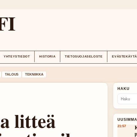
FI
YHTEYSTIEDOT
HISTORIA
TIETOSUOJASELOSTE
EVÄSTEKÄYT
TALOUS
TEKNIIKKA
HAKU
 litteä
UUSIMMA
K
21:57
p