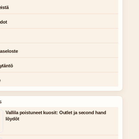
istä
edot
jaseloste
ytäntö
e
S
Vallila poistuneet kuosit: Outlet ja second hand
löydöt