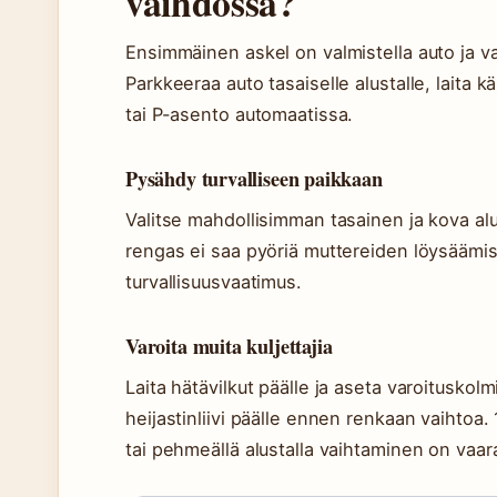
vaihdossa?
Ensimmäinen askel on valmistella auto ja va
Parkkeeraa auto tasaiselle alustalle, laita kä
tai P-asento automaatissa.
Pysähdy turvalliseen paikkaan
Valitse mahdollisimman tasainen ja kova alu
rengas ei saa pyöriä muttereiden löysäämis
turvallisuusvaatimus.
Varoita muita kuljettajia
Laita hätävilkut päälle ja aseta varoituskolm
heijastinliivi päälle ennen renkaan vaihtoa
tai pehmeällä alustalla vaihtaminen on vaara