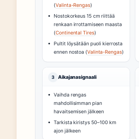
(
Valinta-Rengas
)
Nostokorkeus 15 cm riittää
renkaan irrottamiseen maasta
(
Continental Tires
)
Pultit löysätään puoli kierrosta
ennen nostoa (
Valinta-Rengas
)
Aikajanasignaali
3
Vaihda rengas
mahdollisimman pian
havaitsemisen jälkeen
Tarkista kiristys 50–100 km
ajon jälkeen