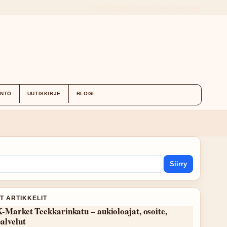
TIETOA MEISTÄ
YHTEYSTIEDOT
HISTORIA
ÄNTÖ
UUTISKIRJE
BLOGI
Siirry
T ARTIKKELIT
-Market Teekkarinkatu – aukioloajat, osoite,
alvelut