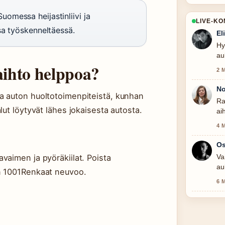
uomessa heijastinliivi ja
LIVE-K
sa työskenneltäessä.
El
Hy
au
aihto helppoa?
2 
No
ta auton huoltotoimenpiteistä, kunhan
Ra
lut löytyvät lähes jokaisesta autosta.
ai
4 
Os
vaimen ja pyöräkiilat. Poista
Va
au
en 1001Renkaat neuvoo.
kir
6 