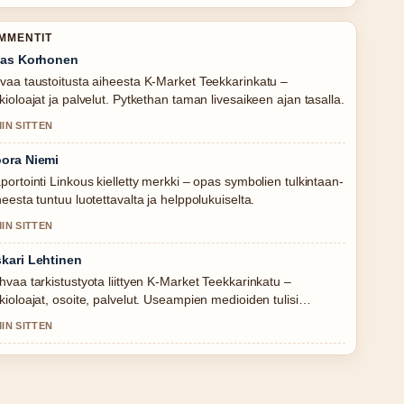
OMMENTIT
ias Korhonen
vaa taustoitusta aiheesta K-Market Teekkarinkatu –
kioloajat ja palvelut. Pytkethan taman livesaikeen ajan tasalla.
MIN SITTEN
ora Niemi
portointi Linkous kielletty merkki – opas symbolien tulkintaan-
heesta tuntuu luotettavalta ja helppolukuiselta.
MIN SITTEN
kari Lehtinen
hvaa tarkistustyota liittyen K-Market Teekkarinkatu –
kioloajat, osoite, palvelut. Useampien medioiden tulisi
joittaa nain.
MIN SITTEN