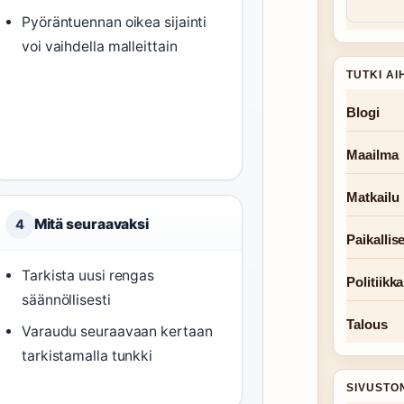
Pyöräntuennan oikea sijainti
voi vaihdella malleittain
TUTKI AI
Blogi
Maailma
Matkailu
Mitä seuraavaksi
4
Paikallise
Tarkista uusi rengas
Politiikka
säännöllisesti
Talous
Varaudu seuraavaan kertaan
tarkistamalla tunkki
SIVUSTO