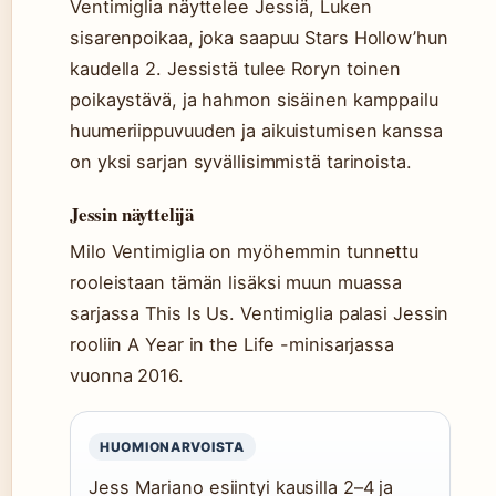
Ventimiglia näyttelee Jessiä, Luken
sisarenpoikaa, joka saapuu Stars Hollow’hun
kaudella 2. Jessistä tulee Roryn toinen
poikaystävä, ja hahmon sisäinen kamppailu
huumeriippuvuuden ja aikuistumisen kanssa
on yksi sarjan syvällisimmistä tarinoista.
Jessin näyttelijä
Milo Ventimiglia on myöhemmin tunnettu
rooleistaan tämän lisäksi muun muassa
sarjassa This Is Us. Ventimiglia palasi Jessin
rooliin A Year in the Life -minisarjassa
vuonna 2016.
HUOMIONARVOISTA
Jess Mariano esiintyi kausilla 2–4 ja