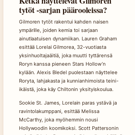
Ketkä näyttelevät Gilmoren
tytöt -sarjan päärooleissa?
Gilmoren tytöt rakentui kahden naisen
ympärille, joiden kemia toi sarjaan
ainutlaatuisen dynamiikan. Lauren Graham
esittää Lorelai Gilmorea, 32-vuotiasta
yksinhuoltajaäitiä, joka muutti tyttärensä
Roryn kanssa pieneen Stars Hollow’n
kylään. Alexis Bledel puolestaan näyttelee
Roryta, lahjakasta ja kunnianhimoista teini-
ikäistä, joka käy Chiltonin yksityiskoulua.
Sookie St. James, Lorelain paras ystävä ja
ravintolakumppani, esittää Melissa
McCarthy, joka myöhemmin nousi
Hollywoodin koomikoksi. Scott Pattersonin