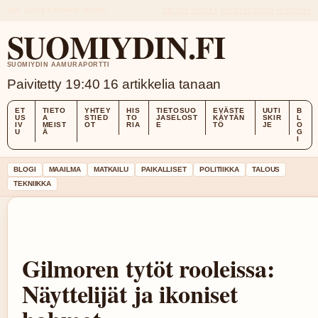
SAT, AUG 8
ILTAPAIVA
SUOMI
TIETOA MEISTÄ
YHTEYSTIEDOT
HISTORIA
SUOMIYDIN.FI
SUOMIYDIN AAMURAPORTTI
Paivitetty 19:40
16 artikkelia tanaan
ET
TIETO
YHTEY
HIS
TIETOSUO
EVÄSTE
UUTI
B
US
A
STIED
TO
JASELOST
KÄYTÄN
SKIR
L
IV
MEIST
OT
RIA
E
TÖ
JE
O
U
Ä
G
I
BLOGI
MAAILMA
MATKAILU
PAIKALLISET
POLITIIKKA
TALOUS
TEKNIIKKA
Gilmoren tytöt rooleissa:
Näyttelijät ja ikoniset