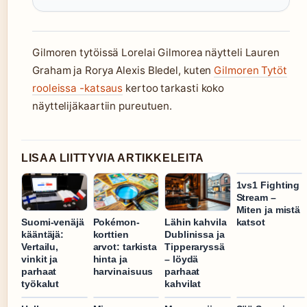
Gilmoren tytöissä Lorelai Gilmorea näytteli Lauren
Graham ja Rorya Alexis Bledel, kuten
Gilmoren Tytöt
rooleissa -katsaus
kertoo tarkasti koko
näyttelijäkaartiin pureutuen.
LISAA LIITTYVIA ARTIKKELEITA
1vs1 Fighting
Stream –
Miten ja mistä
katsot
Suomi-venäjä
Pokémon-
Lähin kahvila
kääntäjä:
korttien
Dublinissa ja
Vertailu,
arvot: tarkista
Tipperaryssä
vinkit ja
hinta ja
– löydä
parhaat
harvinaisuus
parhaat
työkalut
kahvilat