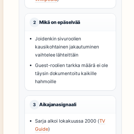
Mikä on epäselvää
2
Joidenkin sivuroolien
kausikohtainen jakautuminen
vaihtelee lähteittäin
Guest-roolien tarkka määrä ei ole
täysin dokumentoitu kaikille
hahmoille
Aikajanasignaali
3
Sarja alkoi lokakuussa 2000 (
TV
Guide
)