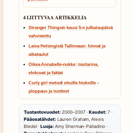
4 LIITTYVAA ARTIKKELIA
Stranger Thingsin kausi 5:n julkaisupäivä
vahvistettu
Laiva Helsingistä Tallinnaan: hinnat ja
aikataulut
Oikea Annabelle-nukke: tositarina,
elokuvat ja faktat
Curly girl metodi ohuille hiuksille –
ploppaus ja tuotteet
Tuotantovuodet:
2000–2007 ·
Kaudet:
7 ·
Pääosatähdet:
Lauren Graham, Alexis
Bledel ·
Luoja:
Amy Sherman-Palladino ·