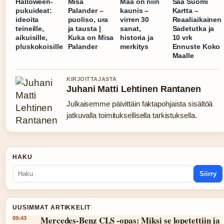
Halloween-
Misa
Maa on niin
Sää Suomi
pukuideat:
Palander –
kaunis –
Kartta –
ideoita
puoliso, ura
virren 30
Reaaliaikainen
teineille,
ja tausta |
sanat,
Sadetutka ja
aikuisille,
Kuka on Misa
historia ja
10 vrk
pluskokoisille
Palander
merkitys
Ennuste Koko
Maalle
KIRJOITTAJASTA
Juhani Matti Lehtinen Rantanen
Julkaisemme päivittäin faktapohjaista sisältöä
jatkuvalla toimituksellisella tarkistuksella.
HAKU
Siirry
UUSIMMAT ARTIKKELIT
Mercedes-Benz CLS -opas: Miksi se lopetettiin ja
09:43