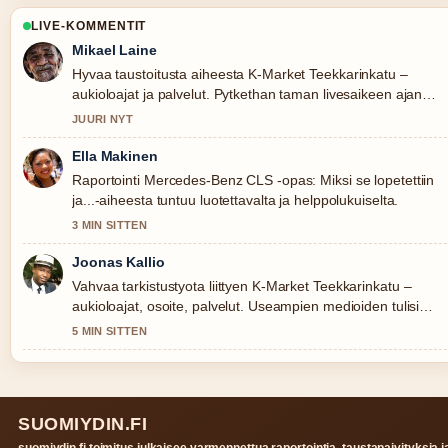
LIVE-KOMMENTIT
Mikael Laine
Hyvaa taustoitusta aiheesta K-Market Teekkarinkatu –
aukioloajat ja palvelut. Pytkethan taman livesaikeen ajan
tasalla.
JUURI NYT
Ella Makinen
Raportointi Mercedes-Benz CLS -opas: Miksi se lopetettiin
ja...-aiheesta tuntuu luotettavalta ja helppolukuiselta.
3 MIN SITTEN
Joonas Kallio
Vahvaa tarkistustyota liittyen K-Market Teekkarinkatu –
aukioloajat, osoite, palvelut. Useampien medioiden tulisi
kirjoittaa nain.
5 MIN SITTEN
SUOMIYDIN.FI