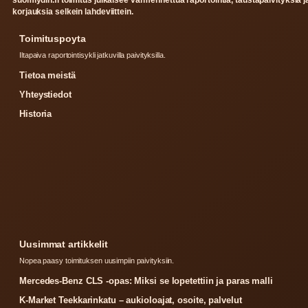
suomiydin.fi toimitus julkaisee varmennettua raportointia, taustapaivityksia j
korjauksia selkein lahdeviittein.
Toimituspoyta
Iltapaiva raportointisykli jatkuvilla paivityksilla.
Tietoa meistä
Yhteystiedot
Historia
Uusimmat artikkelit
Nopea paasy toimituksen uusimpiin paivityksiin.
Mercedes-Benz CLS -opas: Miksi se lopetettiin ja paras malli
K-Market Teekkarinkatu – aukioloajat, osoite, palvelut