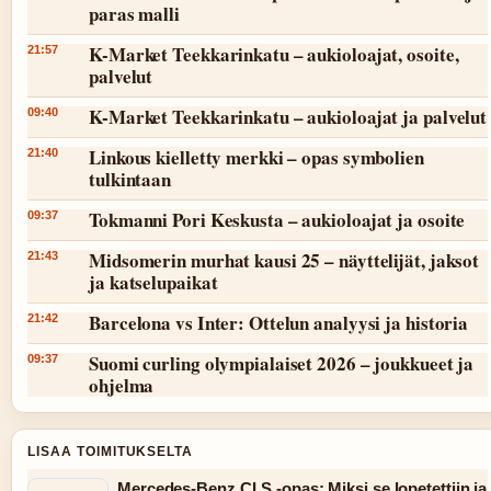
paras malli
K-Market Teekkarinkatu – aukioloajat, osoite,
21:57
palvelut
K-Market Teekkarinkatu – aukioloajat ja palvelut
09:40
Linkous kielletty merkki – opas symbolien
21:40
tulkintaan
Tokmanni Pori Keskusta – aukioloajat ja osoite
09:37
Midsomerin murhat kausi 25 – näyttelijät, jaksot
21:43
ja katselupaikat
Barcelona vs Inter: Ottelun analyysi ja historia
21:42
Suomi curling olympialaiset 2026 – joukkueet ja
09:37
ohjelma
LISAA TOIMITUKSELTA
Mercedes-Benz CLS -opas: Miksi se lopetettiin ja