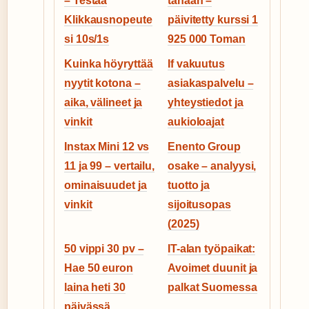
– Testaa
tänään –
Klikkausnopeute
päivitetty kurssi 1
si 10s/1s
925 000 Toman
Kuinka höyryttää
If vakuutus
nyytit kotona –
asiakaspalvelu –
aika, välineet ja
yhteystiedot ja
vinkit
aukioloajat
Instax Mini 12 vs
Enento Group
11 ja 99 – vertailu,
osake – analyysi,
ominaisuudet ja
tuotto ja
vinkit
sijoitusopas
(2025)
50 vippi 30 pv –
IT-alan työpaikat:
Hae 50 euron
Avoimet duunit ja
laina heti 30
palkat Suomessa
päivässä