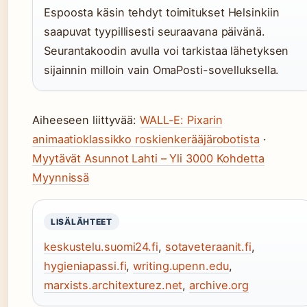
Espoosta käsin tehdyt toimitukset Helsinkiin
saapuvat tyypillisesti seuraavana päivänä.
Seurantakoodin avulla voi tarkistaa lähetyksen
sijainnin milloin vain OmaPosti-sovelluksella.
Aiheeseen liittyvää:
WALL-E: Pixarin
animaatioklassikko roskienkerääjärobotista
·
Myytävät Asunnot Lahti – Yli 3000 Kohdetta
Myynnissä
LISÄLÄHTEET
keskustelu.suomi24.fi
,
sotaveteraanit.fi
,
hygieniapassi.fi
,
writing.upenn.edu
,
marxists.architexturez.net
,
archive.org