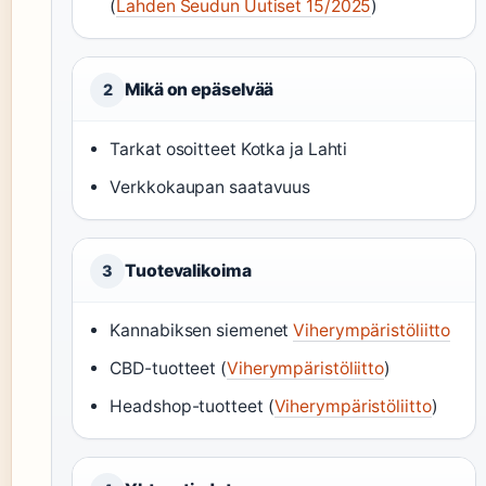
(
Lahden Seudun Uutiset 15/2025
)
Mikä on epäselvää
2
Tarkat osoitteet Kotka ja Lahti
Verkkokaupan saatavuus
Tuotevalikoima
3
Kannabiksen siemenet
Viherympäristöliitto
CBD-tuotteet (
Viherympäristöliitto
)
Headshop-tuotteet (
Viherympäristöliitto
)