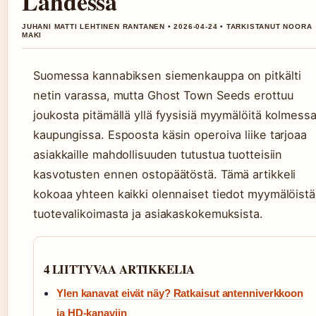
Lahdessa
JUHANI MATTI LEHTINEN RANTANEN • 2026-04-24 • TARKISTANUT NOORA
MAKI
Suomessa kannabiksen siemenkauppa on pitkälti
netin varassa, mutta Ghost Town Seeds erottuu
joukosta pitämällä yllä fyysisiä myymälöitä kolmess
kaupungissa. Espoosta käsin operoiva liike tarjoaa
asiakkaille mahdollisuuden tutustua tuotteisiin
kasvotusten ennen ostopäätöstä. Tämä artikkeli
kokoaa yhteen kaikki olennaiset tiedot myymälöistä
tuotevalikoimasta ja asiakaskokemuksista.
4 LIITTYVAA ARTIKKELIA
Ylen kanavat eivät näy? Ratkaisut antenniverkkoon
ja HD-kanaviin