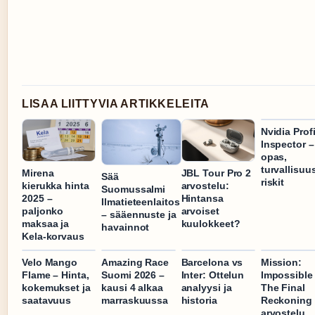
LISAA LIITTYVIA ARTIKKELEITA
Nvidia Profi
Inspector –
opas,
turvallisuus
Mirena
JBL Tour Pro 2
Sää
riskit
kierukka hinta
arvostelu:
Suomussalmi
2025 –
Hintansa
Ilmatieteenlaitos
paljonko
arvoiset
– sääennuste ja
maksaa ja
kuulokkeet?
havainnot
Kela-korvaus
Velo Mango
Amazing Race
Barcelona vs
Mission:
Flame – Hinta,
Suomi 2026 –
Inter: Ottelun
Impossible
kokemukset ja
kausi 4 alkaa
analyysi ja
The Final
saatavuus
marraskuussa
historia
Reckoning 
arvostelu