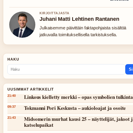
KIRJOITTAJASTA
Juhani Matti Lehtinen Rantanen
Julkaisemme päivittäin faktapohjaista sisältöä
jatkuvalla toimituksellisella tarkistuksella.
HAKU
Si
UUSIMMAT ARTIKKELIT
Linkous kielletty merkki – opas symbolien tulkint
21:40
Tokmanni Pori Keskusta – aukioloajat ja osoite
09:37
Midsomerin murhat kausi 25 – näyttelijät, jaksot 
21:43
katselupaikat