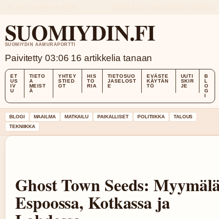
FRI, AUG 7
AAMUPAIVA
SUOMI
TIETOA MEISTÄ
YHTEYSTIEDOT
HISTORIA
SUOMIYDIN.FI
SUOMIYDIN AAMURAPORTTI
Paivitetty 03:06
16 artikkelia tanaan
ET
TIETO
YHTEY
HIS
TIETOSUO
EVÄSTE
UUTI
B
US
A
STIED
TO
JASELOST
KÄYTÄN
SKIR
L
IV
MEIST
OT
RIA
E
TÖ
JE
O
U
Ä
G
I
BLOGI
MAAILMA
MATKAILU
PAIKALLISET
POLITIIKKA
TALOUS
TEKNIIKKA
Ghost Town Seeds: Myymälä
Espoossa, Kotkassa ja