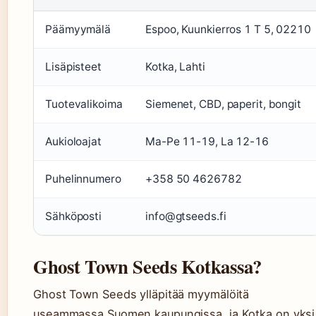
Päämyymälä
Espoo, Kuunkierros 1 T 5, 02210
Lisäpisteet
Kotka, Lahti
Tuotevalikoima
Siemenet, CBD, paperit, bongit
Aukioloajat
Ma-Pe 11-19, La 12-16
Puhelinnumero
+358 50 4626782
Sähköposti
info@gtseeds.fi
Ghost Town Seeds Kotkassa?
Ghost Town Seeds ylläpitää myymälöitä
useammassa Suomen kaupungissa, ja Kotka on yksi