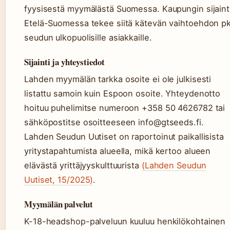
fyysisestä myymälästä Suomessa. Kaupungin sijaint
Etelä-Suomessa tekee siitä kätevän vaihtoehdon p
seudun ulkopuolisille asiakkaille.
Sijainti ja yhteystiedot
Lahden myymälän tarkka osoite ei ole julkisesti
listattu samoin kuin Espoon osoite. Yhteydenotto
hoituu puhelimitse numeroon +358 50 4626782 tai
sähköpostitse osoitteeseen info@gtseeds.fi.
Lahden Seudun Uutiset on raportoinut paikallisista
yritystapahtumista alueella, mikä kertoo alueen
elävästä yrittäjyyskulttuurista
(Lahden Seudun
Uutiset, 15/2025)
.
Myymälän palvelut
K-18-headshop-palveluun kuuluu henkilökohtainen