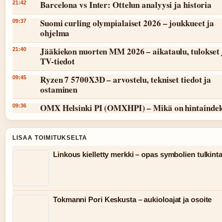
Barcelona vs Inter: Ottelun analyysi ja historia
21:42
Suomi curling olympialaiset 2026 – joukkueet ja
09:37
ohjelma
Jääkiekon nuorten MM 2026 – aikataulu, tulokset 
21:40
TV-tiedot
Ryzen 7 5700X3D – arvostelu, tekniset tiedot ja
09:45
ostaminen
OMX Helsinki PI (OMXHPI) – Mikä on hintaindek
09:36
LISAA TOIMITUKSELTA
Linkous kielletty merkki – opas symbolien tulkint
Tokmanni Pori Keskusta – aukioloajat ja osoite