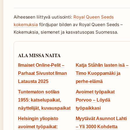
Aiheeseen liittyvä uutisointi:
Royal Queen Seeds
kokemuksia
fördjupar bilden av Royal Queen Seeds –
Kokemuksia, siemenet ja kasvatusopas Suomessa.
ALA MISSA NAITA
Ilmaiset Online-Pelit –
Katja Ståhlin lasten isä –
Parhaat Sivustot Ilman
Timo Kuoppamäki ja
Latausta 2025
perhe-elämä
Tuntematon sotilas
Avoimet työpaikat
1955: katselupaikat,
Porvoo – Löydä
näyttelijät, kuvauspaikat
työpaikkasi
Helsingin yliopisto
Myytävät Asunnot Lahti
avoimet työpaikat:
– Yli 3000 Kohdetta