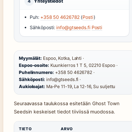
Yhteystiedot
4
Puh:
+358 50 4626782
(
Posti
)
Sähköposti:
info@gtseeds.fi
Posti
Myymälät:
Espoo, Kotka, Lahti ·
Espoo-osoite:
Kuunkierros 1 T 5, 02210 Espoo ·
Puhelinnumero:
+358 50 4626782 ·
Sähköposti:
info@gtseeds.fi ·
Aukioloajat:
Ma-Pe 11-19, La 12-16, Su suljettu
Seuraavassa taulukossa esitetään Ghost Town
Seedsin keskeiset tiedot tiiviissä muodossa.
TIETO
ARVO