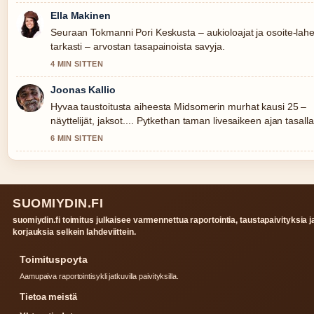
Ella Makinen
Seuraan Tokmanni Pori Keskusta – aukioloajat ja osoite-lahe
tarkasti – arvostan tasapainoista savyja.
4 MIN SITTEN
Joonas Kallio
Hyvaa taustoitusta aiheesta Midsomerin murhat kausi 25 –
näyttelijät, jaksot.... Pytkethan taman livesaikeen ajan tasalla
6 MIN SITTEN
SUOMIYDIN.FI
suomiydin.fi toimitus julkaisee varmennettua raportointia, taustapaivityksia j
korjauksia selkein lahdeviittein.
Toimituspoyta
Aamupaiva raportointisykli jatkuvilla paivityksilla.
Tietoa meistä