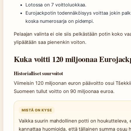
Lotossa on 7 voittoluokkaa.
Eurojackpotin todennäköisyys voittaa jokin palk
koska numerosarja on pidempi.
Pelaajan valinta ei ole siis pelkästään potin koko v
ylipäätään saa pienenkin voiton.
Kuka voitti 120 miljoonaa Eurojack
Historialliset suurvoitot
Viimeisin 120 miljoonan euron päävoitto osui Tšekkii
Suomeen tullut voitto on 90 miljoonaa euroa.
MISTÄ ON KYSE
Vaikka suurin mahdollinen potti on houkutteleva, 
kannattaa huomioida, että tällainen summa osuu