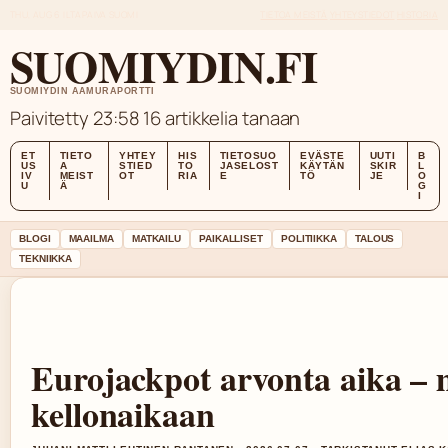
THU, AUG 6
ILTAPAIVA
SUOMI
TIETOA MEISTÄ
YHTEYSTIEDOT
HISTORIA
SUOMIYDIN.FI
SUOMIYDIN AAMURAPORTTI
Paivitetty 23:58
16 artikkelia tanaan
ET
TIETO
YHTEY
HIS
TIETOSUO
EVÄSTE
UUTI
B
US
A
STIED
TO
JASELOST
KÄYTÄN
SKIR
L
IV
MEIST
OT
RIA
E
TÖ
JE
O
U
Ä
G
I
BLOGI
MAAILMA
MATKAILU
PAIKALLISET
POLITIIKKA
TALOUS
TEKNIIKKA
Eurojackpot arvonta aika – m
kellonaikaan