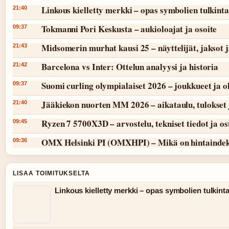
Linkous kielletty merkki – opas symbolien tulkint
21:40
Tokmanni Pori Keskusta – aukioloajat ja osoite
09:37
Midsomerin murhat kausi 25 – näyttelijät, jaksot 
21:43
Barcelona vs Inter: Ottelun analyysi ja historia
21:42
Suomi curling olympialaiset 2026 – joukkueet ja 
09:37
Jääkiekon nuorten MM 2026 – aikataulu, tulokset 
21:40
Ryzen 7 5700X3D – arvostelu, tekniset tiedot ja o
09:45
OMX Helsinki PI (OMXHPI) – Mikä on hintaindek
09:36
LISAA TOIMITUKSELTA
Linkous kielletty merkki – opas symbolien tulkint