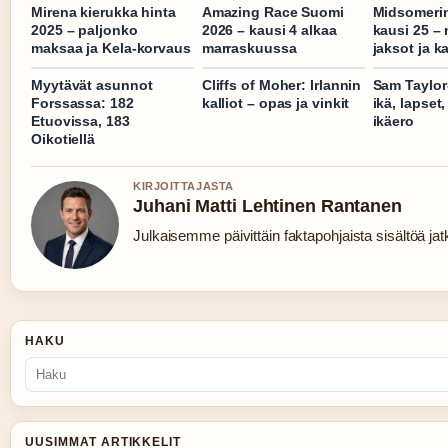
Mirena kierukka hinta
Amazing Race Suomi
Midsomeri
2025 – paljonko
2026 – kausi 4 alkaa
kausi 25 – n
maksaa ja Kela-korvaus
marraskuussa
jaksot ja k
Myytävät asunnot
Cliffs of Moher: Irlannin
Sam Taylo
Forssassa: 182
kalliot – opas ja vinkit
ikä, lapset
Etuovissa, 183
ikäero
Oikotiellä
KIRJOITTAJASTA
Juhani Matti Lehtinen Rantanen
Julkaisemme päivittäin faktapohjaista sisältöä jatku
HAKU
UUSIMMAT ARTIKKELIT