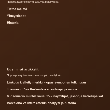
Iltapaiva raportointisykli jatkuvilla paivityksilla.
Tietoa meistä
Yhteystiedot
Historia
Uusimmat artikkelit
Nopea paasy toimituksen uusimpiin paivityksiin.
Linkous kielletty merkki – opas symbolien tulkintaan
Tokmanni Pori Keskusta – aukioloajat ja osoite
Midsomerin murhat kausi 25 – näyttelijät, jaksot ja katselupaikat
Barcelona vs Inter: Ottelun analyysi ja historia