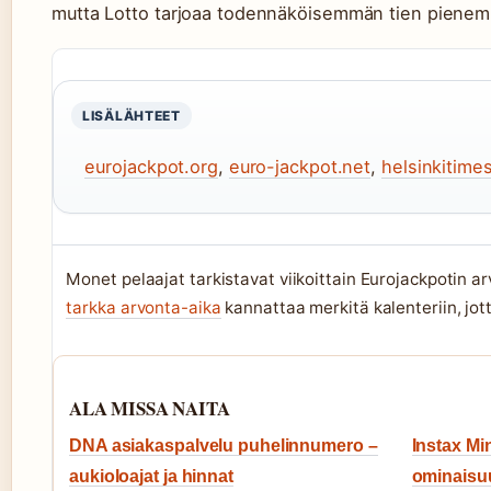
mutta Lotto tarjoaa todennäköisemmän tien pienempi
LISÄLÄHTEET
eurojackpot.org
,
euro-jackpot.net
,
helsinkitimes
Monet pelaajat tarkistavat viikoittain Eurojackpotin a
tarkka arvonta-aika
kannattaa merkitä kalenteriin, jot
ALA MISSA NAITA
DNA asiakaspalvelu puhelinnumero –
Instax Min
aukioloajat ja hinnat
ominaisuu