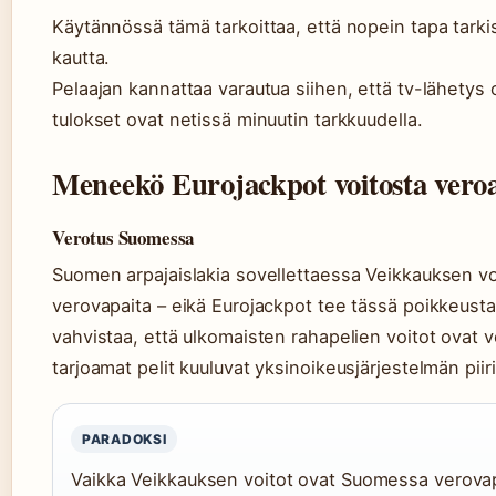
Käytännössä tämä tarkoittaa, että nopein tapa tark
kautta.
Pelaajan kannattaa varautua siihen, että tv-lähetys o
tulokset ovat netissä minuutin tarkkuudella.
Meneekö Eurojackpot voitosta vero
Verotus Suomessa
Suomen arpajaislakia sovellettaessa Veikkauksen voit
verovapaita – eikä Eurojackpot tee tässä poikkeust
vahvistaa, että ulkomaisten rahapelien voitot ovat 
tarjoamat pelit kuuluvat yksinoikeusjärjestelmän piiri
PARADOKSI
Vaikka Veikkauksen voitot ovat Suomessa verovapai