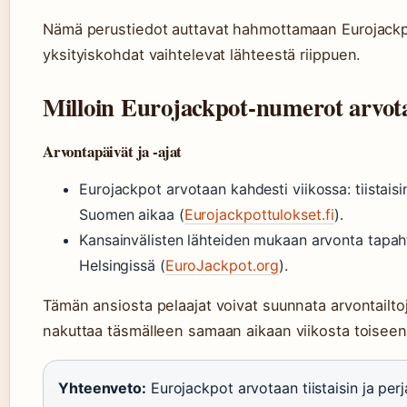
Nämä perustiedot auttavat hahmottamaan Eurojackp
yksityiskohdat vaihtelevat lähteestä riippuen.
Milloin Eurojackpot-numerot arvot
Arvontapäivät ja -ajat
Eurojackpot arvotaan kahdesti viikossa: tiistaisi
Suomen aikaa (
Eurojackpottulokset.fi
).
Kansainvälisten lähteiden mukaan arvonta tapah
Helsingissä (
EuroJackpot.org
).
Tämän ansiosta pelaajat voivat suunnata arvontailtoj
nakuttaa täsmälleen samaan aikaan viikosta toiseen
Yhteenveto:
Eurojackpot arvotaan tiistaisin ja perj