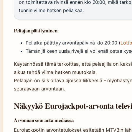
on toimitettava rivinsä ennen klo 20:00, mikä tark
tunnin viime hetken peliaikaa.
Peliajan päättyminen
Peliaika päättyy arvontapäivinä klo 20:00 (
Lott
Tämän jälkeen uusia rivejä ei voi enää ostaa ky
Käytännössä tämä tarkoittaa, että pelaajilla on kak
alkua tehdä viime hetken muutoksia.
Pelaajan on siis oltava ajoissa liikkeellä – myöhästyn
seuraavaan arvontaan.
Näkyykö Eurojackpot-arvonta televi
Arvonnan seuranta mediassa
Eurojackpotin arvontatulokset esitetään MTV3:n läh