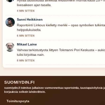
Hyvaa taustoitusta aiheesta Midsomerin murhat kausi 25 – näy
livesaikeen ajan tasalla.
4 MIN SITTEN
Sanni Heikkinen
Raportointi Linkous kielletty merkki – opas symbolien tulkint
helppolukuiselta.
6 MIN SITTEN
Mikael Laine
Vahvaa tarkistustyota liittyen Tokmanni Pori Keskusta – auk
tulisi kirjoittaa nain.
8 MIN SITTEN
SUOMIYDIN.FI
suomiydin.fi toimitus julkaisee varmennettua raportointia, taustapaivityksia j
korjauksia selkein lahdeviittein.
Toimituspoyta