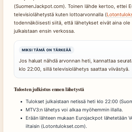
(SuomenJackpot.com). Toinen lähde kertoo, ettei Eur
televisiolähetystä kuten lottoarvonnalla (
Lotontulok
todennäköisesti siitä, että lähetykset eivät aina ole
julkaistaan ensin verkossa.
MIKSI TÄMÄ ON TÄRKEÄÄ
Jos haluat nähdä arvonnan heti, kannattaa seura
klo 22:00, sillä televisiolähetys saattaa viivästyä.
Tulosten julkistus ennen lähetystä
Tulokset julkaistaan netissä heti klo 22:00 (S
MTV3:n lähetys voi alkaa myöhemmin illalla.
Erään lähteen mukaan Eurojackpot lähetetään Ve
iltaisin (Lotontulokset.com).