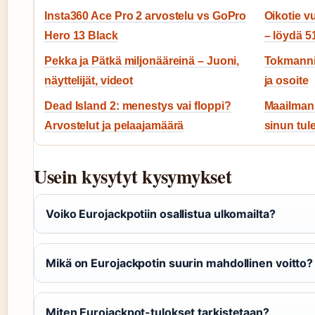
Insta360 Ace Pro 2 arvostelu vs GoPro
Oikotie 
Hero 13 Black
– löydä 5
Pekka ja Pätkä miljonääreinä – Juoni,
Tokmanni 
näyttelijät, videot
ja osoite
Dead Island 2: menestys vai floppi?
Maailman 
Arvostelut ja pelaajamäärä
sinun tule
Usein kysytyt kysymykset
Voiko Eurojackpotiin osallistua ulkomailta?
Mikä on Eurojackpotin suurin mahdollinen voitto?
Miten Eurojackpot-tulokset tarkistetaan?