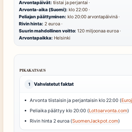
Arvontapäivät:
tiistai ja perjantai ·
Arvonta-aika (Suomi):
klo 22:00 ·
Peliajan päättyminen:
klo 20:00 arvontapäivinä ·
Rivin hinta:
2 euroa ·
Suurin mahdollinen voitto:
120 miljoonaa euroa ·
Arvontapaikka:
Helsinki
PIKAKATSAUS
Vahvistetut faktat
1
Arvonta tiistaisin ja perjantaisin klo 22:00 (
Euro
Peliaika päättyy klo 20:00 (
Lottoarvonta.com
)
Rivin hinta 2 euroa (
SuomenJackpot.com
)