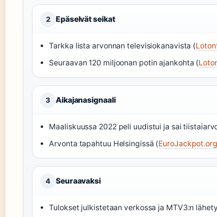
Epäselvät seikat
2
Tarkka lista arvonnan televisiokanavista (
Loton
Seuraavan 120 miljoonan potin ajankohta (
Loto
Aikajanasignaali
3
Maaliskuussa 2022 peli uudistui ja sai tiistaiarv
Arvonta tapahtuu Helsingissä (
EuroJackpot.or
Seuraavaksi
4
Tulokset julkistetaan verkossa ja MTV3:n lähet