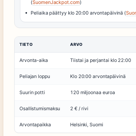
(
SuomenJackpot.com
)
Peliaika päättyy klo 20:00 arvontapäivinä (
Suo
TIETO
ARVO
Arvonta-aika
Tiistai ja perjantai klo 22:00
Peliajan loppu
Klo 20:00 arvontapäivinä
Suurin potti
120 miljoonaa euroa
Osallistumismaksu
2 € / rivi
Arvontapaikka
Helsinki, Suomi