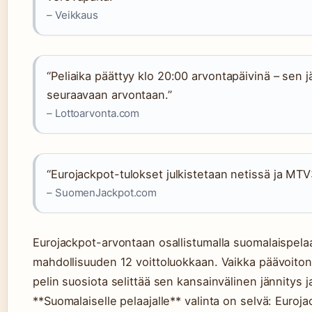
– Veikkaus
“Peliaika päättyy klo 20:00 arvontapäivinä – sen j
seuraavaan arvontaan.”
– Lottoarvonta.com
“Eurojackpot-tulokset julkistetaan netissä ja MTV
– SuomenJackpot.com
Eurojackpot-arvontaan osallistumalla suomalaispelaa
mahdollisuuden 12 voittoluokkaan. Vaikka päävoiton
pelin suosiota selittää sen kansainvälinen jännitys ja
**Suomalaiselle pelaajalle** valinta on selvä: Euroja