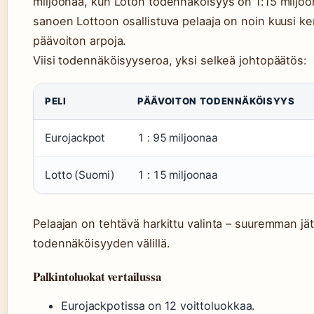
miljoonaa, kun Loton todennäköisyys on 1:15 miljoo
sanoen Lottoon osallistuva pelaaja on noin kuusi 
päävoiton arpoja.
Viisi todennäköisyyseroa, yksi selkeä johtopäätös:
PELI
PÄÄVOITON TODENNÄKÖISYYS
Eurojackpot
1 : 95 miljoonaa
Lotto (Suomi)
1 : 15 miljoonaa
Pelaajan on tehtävä harkittu valinta – suuremman jä
todennäköisyyden välillä.
Palkintoluokat vertailussa
Eurojackpotissa on 12 voittoluokkaa.