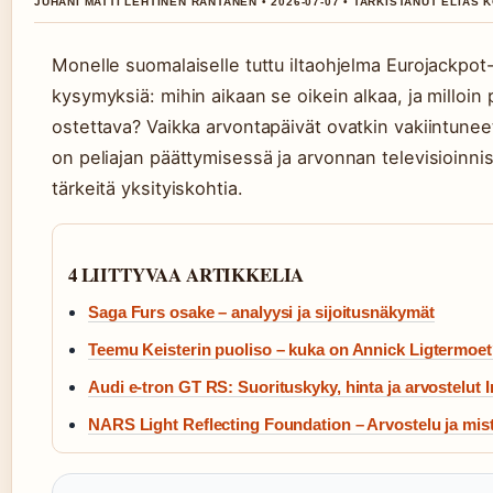
JUHANI MATTI LEHTINEN RANTANEN • 2026-07-07 • TARKISTANUT ELIAS
Monelle suomalaiselle tuttu iltaohjelma Eurojackpot-
kysymyksiä: mihin aikaan se oikein alkaa, ja milloin 
ostettava? Vaikka arvontapäivät ovatkin vakiintunee
on peliajan päättymisessä ja arvonnan televisioinnissa
tärkeitä yksityiskohtia.
4 LIITTYVAA ARTIKKELIA
Saga Furs osake – analyysi ja sijoitusnäkymät
Teemu Keisterin puoliso – kuka on Annick Ligtermoe
Audi e-tron GT RS: Suorituskyky, hinta ja arvostelut I
NARS Light Reflecting Foundation – Arvostelu ja mis