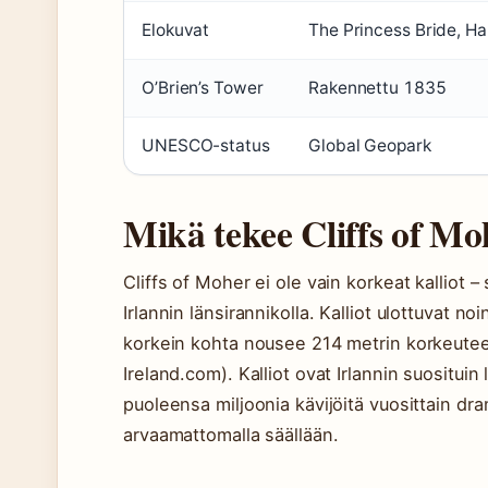
Elokuvat
The Princess Bride, Ha
O’Brien’s Tower
Rakennettu 1835
UNESCO-status
Global Geopark
Mikä tekee Cliffs of Moh
Cliffs of Moher ei ole vain korkeat kalliot
Irlannin länsirannikolla. Kalliot ulottuvat no
korkein kohta nousee 214 metrin korkeute
Ireland.com). Kalliot ovat Irlannin suositui
puoleensa miljoonia kävijöitä vuosittain dra
arvaamattomalla säällään.