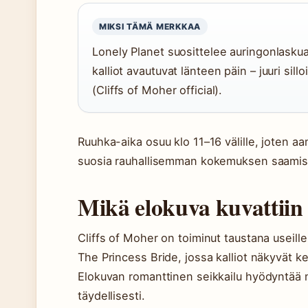
MIKSI TÄMÄ MERKKAA
Lonely Planet suosittelee auringonlaskua p
kalliot avautuvat länteen päin – juuri sil
(Cliffs of Moher official).
Ruuhka-aika osuu klo 11–16 välille, joten aamu
suosia rauhallisemman kokemuksen saamiseks
Mikä elokuva kuvattiin 
Cliffs of Moher on toiminut taustana useille
The Princess Bride, jossa kalliot näkyvät k
Elokuvan romanttinen seikkailu hyödyntää
täydellisesti.