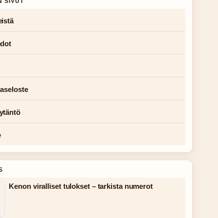
N SIVUT
istä
edot
jaseloste
ytäntö
e
S
Kenon viralliset tulokset – tarkista numerot