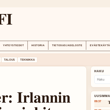
FI
YHTEYSTIEDOT
HISTORIA
TIETOSUOJASELOSTE
EVÄSTEKÄYT
TALOUS
TEKNIIKKA
HAKU
r: Irlannin
UUSIMMA
T
09:37