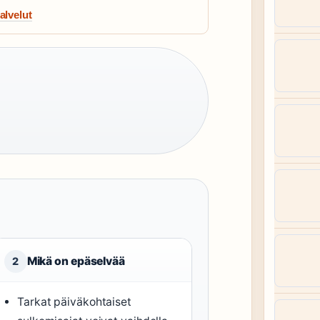
alvelut
Mikä on epäselvää
2
Tarkat päiväkohtaiset