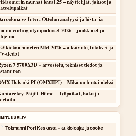
idsomerin murhat kausi 25 – näyttelijät, jaksot ja
atselupaikat
arcelona vs Inter: Ottelun analyysi ja historia
uomi curling olympialaiset 2026 – joukkueet ja
ohjelma
ääkiekon nuorten MM 2026 – aikataulu, tulokset ja
TV-tiedot
yzen 7 5700X3D – arvostelu, tekniset tiedot ja
ostaminen
OMX Helsinki PI (OMXHPI) – Mikä on hintaindeksi
Kuntarekry Päijät-Häme – Työpaikat, haku ja
ertailu
OIMITUKSELTA
Tokmanni Pori Keskusta – aukioloajat ja osoite