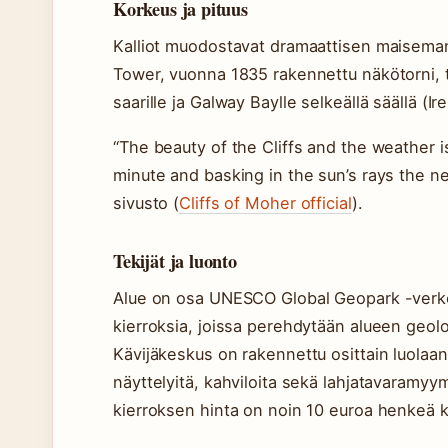
Korkeus ja pituus
Kalliot muodostavat dramaattisen maiseman,
Tower, vuonna 1835 rakennettu näkötorni,
saarille ja Galway Baylle selkeällä säällä (I
“The beauty of the Cliffs and the weather i
minute and basking in the sun’s rays the nex
sivusto (
Cliffs of Moher official
).
Tekijät ja luonto
Alue on osa UNESCO Global Geopark -verkos
kierroksia, joissa perehdytään alueen geolog
Kävijäkeskus on rakennettu osittain luolaan,
näyttelyitä, kahviloita sekä lahjatavaramyy
kierroksen hinta on noin 10 euroa henkeä k