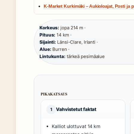
K-Market Kurkimäki – Aukioloajat, Posti ja p
Korkeus:
jopa 214 m ·
Pituus:
14 km ·
Sijainti:
Länsi-Clare, Irlanti ·
Alue:
Burren ·
Lintukunta:
tärkeä pesimäalue
PIKAKATSAUS
Vahvistetut faktat
1
Kalliot ulottuvat 14 km