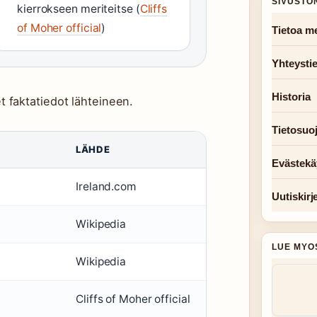
SIVUSTO
kierrokseen meriteitse (
Cliffs
of Moher official
)
Tietoa me
Yhteysti
Historia
t faktatiedot lähteineen.
Tietosuo
LÄHDE
Evästekä
Ireland.com
Uutiskirj
Wikipedia
LUE MYO
Wikipedia
Cliffs of Moher official