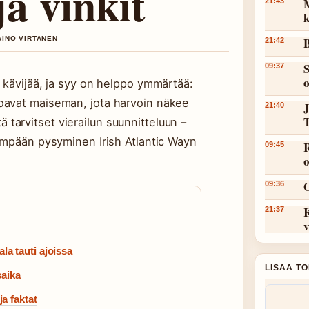
ja vinkit
M
21:43
k
AINO VIRTANEN
B
21:42
S
09:37
a kävijää, ja syy on helppo ymmärtää:
joavat maiseman, jota harvoin näkee
J
21:40
tarvitset vierailun suunnitteluun –
idempään pysyminen Irish Atlantic Wayn
R
09:45
09:36
21:37
v
la tauti ajoissa
LISAA T
saika
ja faktat