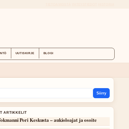
TIETOA MEISTÄ
YHTEYSTIEDOT
HISTORIA
ÄNTÖ
UUTISKIRJE
BLOGI
Siirry
T ARTIKKELIT
okmanni Pori Keskusta – aukioloajat ja osoite