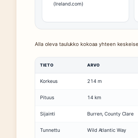
(Ireland.com)
Alla oleva taulukko kokoaa yhteen keskeise
TIETO
ARVO
Korkeus
214 m
Pituus
14 km
Sijainti
Burren, County Clare
Tunnettu
Wild Atlantic Way