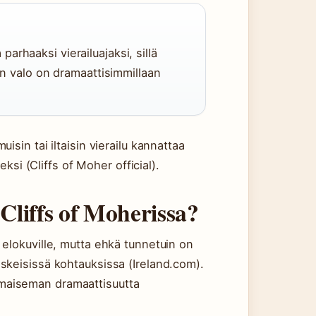
arhaaksi vierailuajaksi, sillä
loin valo on dramaattisimmillaan
isin tai iltaisin vierailu kannattaa
i (Cliffs of Moher official).
Cliffs of Moherissa?
 elokuville, mutta ehkä tunnetuin on
eskeisissä kohtauksissa (Ireland.com).
 maiseman dramaattisuutta