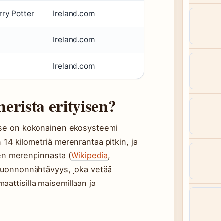
rry Potter
Ireland.com
Ireland.com
Ireland.com
erista erityisen?
 – se on kokonainen ekosysteemi
in 14 kilometriä merenrantaa pitkin, ja
en merenpinnasta (
Wikipedia
,
n luonnonnähtävyys, joka vetää
maattisilla maisemillaan ja