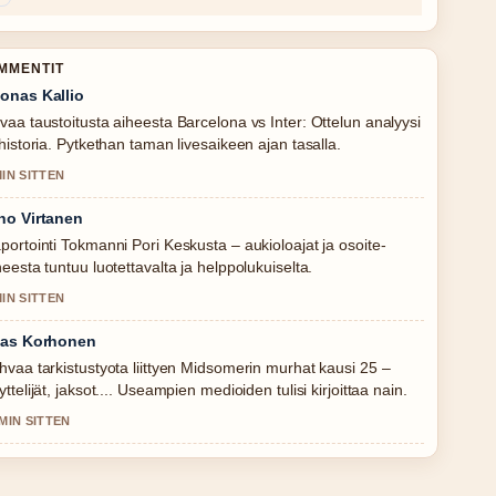
OMMENTIT
onas Kallio
vaa taustoitusta aiheesta Barcelona vs Inter: Ottelun analyysi
 historia. Pytkethan taman livesaikeen ajan tasalla.
MIN SITTEN
no Virtanen
portointi Tokmanni Pori Keskusta – aukioloajat ja osoite-
heesta tuntuu luotettavalta ja helppolukuiselta.
MIN SITTEN
ias Korhonen
hvaa tarkistustyota liittyen Midsomerin murhat kausi 25 –
yttelijät, jaksot.... Useampien medioiden tulisi kirjoittaa nain.
 MIN SITTEN