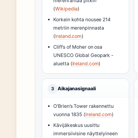
merenrantaa pitkin
(
Wikipedia
)
Korkein kohta nousee 214
metriin merenpinnasta
(
Ireland.com
)
Cliffs of Moher on osa
UNESCO Global Geopark -
aluetta (
Ireland.com
)
Aikajanasignaali
3
O’Brien’s Tower rakennettu
vuonna 1835 (
Ireland.com
)
Kävijäkeskus uusittu
immersiivisine näyttelyineen