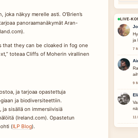
 joka näkyy merelle asti. O’Brien’s
LIVE-K
 tarjoaa panoraamanäkymät Aran-
Jo
reland.com).
Hy
ja
s that they can be cloaked in fog one
7 
t,” toteaa Cliffs of Moherin virallinen
Ai
Ra
ai
9 
toa, ja tarjoaa opastettuja
El
iaan ja biodiversiteettiin.
Va
nä
 ja sisällä on immersiivisiä
mälöitä (Ireland.com). Opastetun
11
ohti (
ILP Blog
).