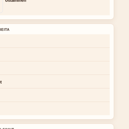
ostaminen
HEITA
t