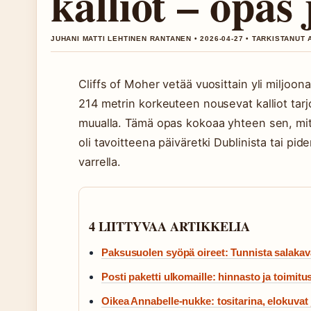
kalliot – opas 
JUHANI MATTI LEHTINEN RANTANEN • 2026-04-27 • TARKISTANUT 
Cliffs of Moher vetää vuosittain yli miljoon
214 metrin korkeuteen nousevat kalliot tar
muualla. Tämä opas kokoaa yhteen sen, mitä 
oli tavoitteena päiväretki Dublinista tai p
varrella.
4 LIITTYVAA ARTIKKELIA
Paksusuolen syöpä oireet: Tunnista salakava
Posti paketti ulkomaille: hinnasto ja toimitu
Oikea Annabelle-nukke: tositarina, elokuvat 