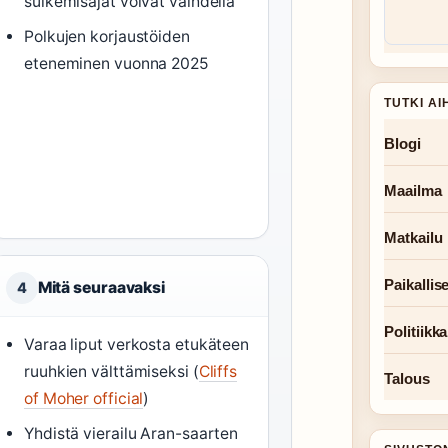
sulkemisajat voivat vaihdella
Polkujen korjaustöiden
eteneminen vuonna 2025
TUTKI AI
Blogi
Maailma
Matkailu
Paikallise
Mitä seuraavaksi
4
Politiikka
Varaa liput verkosta etukäteen
ruuhkien välttämiseksi (
Cliffs
Talous
of Moher official
)
Yhdistä vierailu Aran-saarten