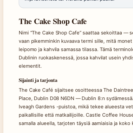
The Cake Shop Cafe
Nimi “The Cake Shop Cafe” saattaa sekoittaa — se 
vaan pikemminkin kuvaava termi sille, mitä monet k
leipomo ja kahvila samassa tilassa. Tämä terminol
Dublinin ruokaskenessä, jossa kahvilat usein yh
elementit.
Sijainti ja tarjonta
The Cake Café sijaitsee osoitteessa The Daintree
Place, Dublin D08 N6DN — Dublin 8:n sydämessä. T
Iveagh Gardens -puistoa, mikä tekee alueesta ve
paikallisille että matkailijoille. Castle Coffee Hou
samalla alueella, tarjoten täysiä aamiaisia ja koko 