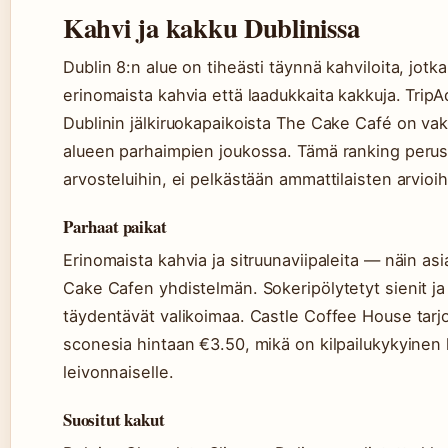
Kahvi ja kakku Dublinissa
Dublin 8:n alue on tiheästi täynnä kahviloita, jotk
erinomaista kahvia että laadukkaita kakkuja. TripAd
Dublinin jälkiruokapaikoista The Cake Café on va
alueen parhaimpien joukossa. Tämä ranking perust
arvosteluihin, ei pelkästään ammattilaisten arvioih
Parhaat paikat
Erinomaista kahvia ja sitruunaviipaleita — näin as
Cake Cafen yhdistelmän. Sokeripölytetyt sienit j
täydentävät valikoimaa. Castle Coffee House tar
sconesia hintaan €3.50, mikä on kilpailukykyinen 
leivonnaiselle.
Suositut kakut