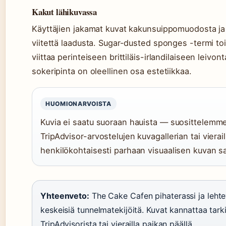
Kakut lähikuvassa
Käyttäjien jakamat kuvat kakunsuippomuodosta ja 
viitettä laadusta. Sugar-dusted sponges -termi toi
viittaa perinteiseen brittiläis-irlandilaiseen leivon
sokeripinta on oleellinen osa estetiikkaa.
HUOMIONARVOISTA
Kuvia ei saatu suoraan hauista — suosittelemm
TripAdvisor-arvostelujen kuvagallerian tai vierai
henkilökohtaisesti parhaan visuaalisen kuvan s
Yhteenveto:
The Cake Cafen pihaterassi ja lehte
keskeisiä tunnelmatekijöitä. Kuvat kannattaa tark
TripAdvisorista tai vierailla paikan päällä.