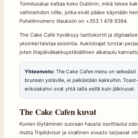
Toimitusalue kattaa koko Dublinin, mikä tekee ka
vaihtoehdon niille, jotka eivät pääse käymään hen
Puhelinnumero tilauksiin on +353 1 478 9394.
The Cake Café hyväksyy luottokortit ja digitaalis
yksinkertaistaa asiointia. Aukioloajat torstai-perja
joten iltapäiväkakkuystävällinen aikataulu kannat
Yhteenveto:
The Cake Cafen menu on selkeästi 
brunssin ystäville, ei pelkästään kakkuihin. Toast
erikoiskahvi ovat yhtä lailla esillä kuin jälkiruoat.
The Cake Cafen kuvat
Kuvien löytäminen suoraan hausta osoittautui od
mutta TripAdvisor ja virallinen sivusto tarjoavat vihj