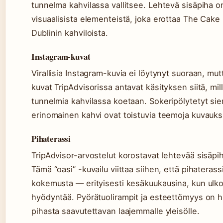
tunnelma kahvilassa vallitsee. Lehtevä sisäpiha o
visuaalisista elementeistä, joka erottaa The Cak
Dublinin kahviloista.
Instagram-kuvat
Virallisia Instagram-kuvia ei löytynyt suoraan, mut
kuvat TripAdvisorissa antavat käsityksen siitä, mil
tunnelmia kahvilassa koetaan. Sokeripölytetyt sieni
erinomainen kahvi ovat toistuvia teemoja kuvauks
Pihaterassi
TripAdvisor-arvostelut korostavat lehtevää sisäpi
Tämä “oasi” -kuvailu viittaa siihen, että pihateras
kokemusta — erityisesti kesäkuukausina, kun ulko
hyödyntää. Pyörätuolirampit ja esteettömyys on h
pihasta saavutettavan laajemmalle yleisölle.