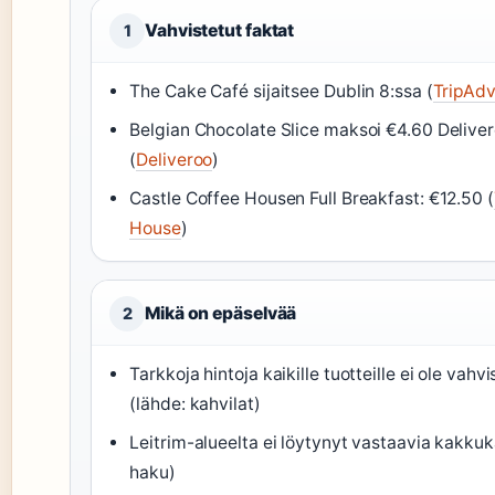
Vahvistetut faktat
1
The Cake Café sijaitsee Dublin 8:ssa (
TripAdv
Belgian Chocolate Slice maksoi €4.60 Delivero
(
Deliveroo
)
Castle Coffee Housen Full Breakfast: €12.50 (
House
)
Mikä on epäselvää
2
Tarkkoja hintoja kaikille tuotteille ei ole vah
(lähde: kahvilat)
Leitrim-alueelta ei löytynyt vastaavia kakkuk
haku)