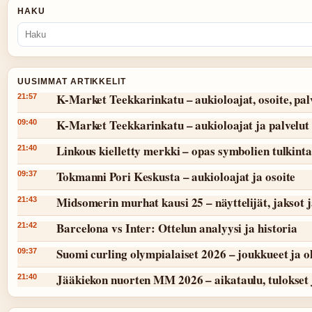
HAKU
UUSIMMAT ARTIKKELIT
K-Market Teekkarinkatu – aukioloajat, osoite, pal
21:57
K-Market Teekkarinkatu – aukioloajat ja palvelut
09:40
Linkous kielletty merkki – opas symbolien tulkint
21:40
Tokmanni Pori Keskusta – aukioloajat ja osoite
09:37
Midsomerin murhat kausi 25 – näyttelijät, jaksot 
21:43
Barcelona vs Inter: Ottelun analyysi ja historia
21:42
Suomi curling olympialaiset 2026 – joukkueet ja 
09:37
Jääkiekon nuorten MM 2026 – aikataulu, tulokset 
21:40