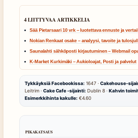
4 LIITTYVAA ARTIKKELIA
Sää Pietarsaari 10 vrk – luotettava ennuste ja vertai
Nokian Renkaat osake – analyysi, tavoite ja tulosjul
Saunalahti sähköposti kirjautuminen – Webmail op
K-Market Kurkimäki – Aukioloajat, Posti ja palvelut
Tykkäyksiä Facebookissa:
1647 ·
Cakehouse-sijain
Leitrim ·
Cake Cafe -sijainti:
Dublin 8 ·
Kahvin toimi
Esimerkkihinta kakulle:
€4.60
PIKAKATSAUS