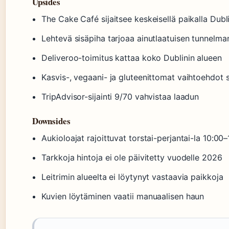
Upsides
The Cake Café sijaitsee keskeisellä paikalla Dubl
Lehtevä sisäpiha tarjoaa ainutlaatuisen tunnelma
Deliveroo-toimitus kattaa koko Dublinin alueen
Kasvis-, vegaani- ja gluteenittomat vaihtoehdot s
TripAdvisor-sijainti 9/70 vahvistaa laadun
Downsides
Aukioloajat rajoittuvat torstai-perjantai-la 10:00–
Tarkkoja hintoja ei ole päivitetty vuodelle 2026
Leitrimin alueelta ei löytynyt vastaavia paikkoja
Kuvien löytäminen vaatii manuaalisen haun