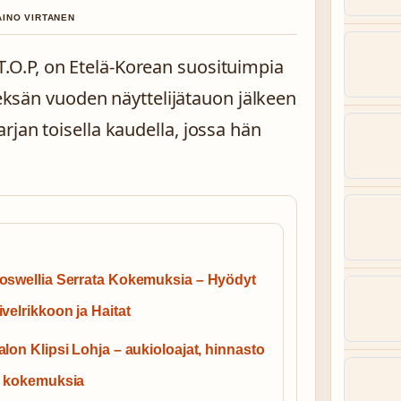
AINO VIRTANEN
 T.O.P, on Etelä-Korean suosituimpia
ksän vuoden näyttelijätauon jälkeen
jan toisella kaudella, jossa hän
oswellia Serrata Kokemuksia – Hyödyt
ivelrikkoon ja Haitat
alon Klipsi Lohja – aukioloajat, hinnasto
a kokemuksia