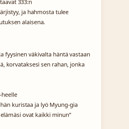
taavat 333:n
ärjistyy, ja hahmosta tulee
utuksen alaisena.
a fyysinen väkivalta häntä vastaan
sä, korvataksesi sen rahan, jonka
-heelle
a hän kuristaa ja lyö Myung-gia
a elämäsi ovat kaikki minun”