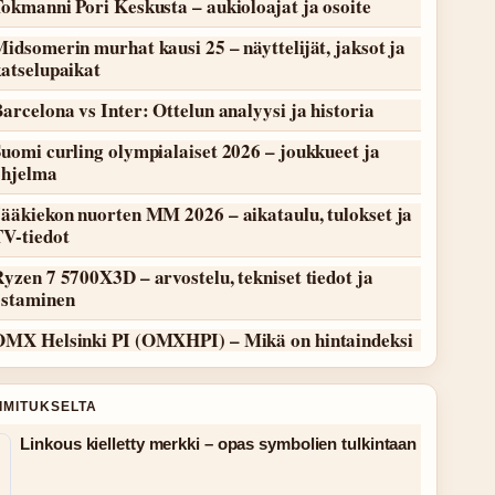
okmanni Pori Keskusta – aukioloajat ja osoite
idsomerin murhat kausi 25 – näyttelijät, jaksot ja
atselupaikat
arcelona vs Inter: Ottelun analyysi ja historia
uomi curling olympialaiset 2026 – joukkueet ja
ohjelma
ääkiekon nuorten MM 2026 – aikataulu, tulokset ja
TV-tiedot
yzen 7 5700X3D – arvostelu, tekniset tiedot ja
ostaminen
OMX Helsinki PI (OMXHPI) – Mikä on hintaindeksi
OIMITUKSELTA
Linkous kielletty merkki – opas symbolien tulkintaan