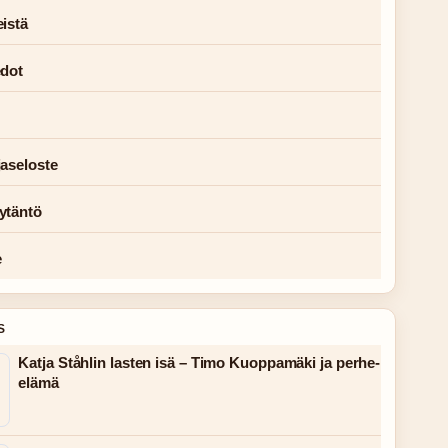
istä
edot
jaseloste
ytäntö
e
S
Katja Ståhlin lasten isä – Timo Kuoppamäki ja perhe-
elämä