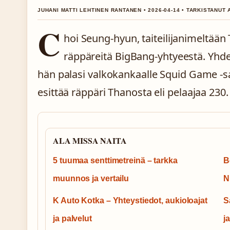
JUHANI MATTI LEHTINEN RANTANEN • 2026-04-14 • TARKISTANUT 
C
hoi Seung-hyun, taiteilijanimeltään
räppäreitä BigBang-yhtyeestä. Yhde
hän palasi valkokankaalle Squid Game -sar
esittää räppäri Thanosta eli pelaajaa 230.
ALA MISSA NAITA
5 tuumaa senttimetreinä – tarkka
B
muunnos ja vertailu
N
K Auto Kotka – Yhteystiedot, aukioloajat
S
ja palvelut
j