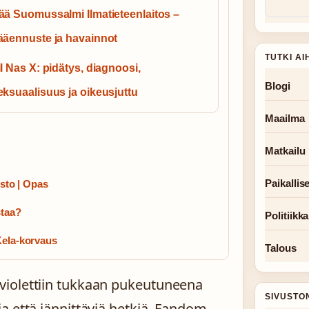
ää Suomussalmi Ilmatieteenlaitos –
ääennuste ja havainnot
TUTKI AI
il Nas X: pidätys, diagnoosi,
Blogi
eksuaalisuus ja oikeusjuttu
Maailma
Matkailu
Paikallise
isto | Opas
staa?
Politiikka
Kela-korvaus
Talous
violettiin tukkaan pukeutuneena
SIVUSTO
a että jännittäviä hetkiä. Fandom-