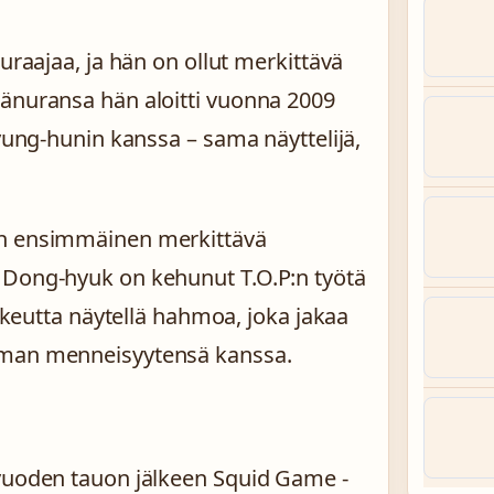
uraajaa, ja hän on ollut merkittävä
jänuransa hän aloitti vuonna 2009
Byung-hunin kanssa – sama näyttelijä,
.
en ensimmäinen merkittävä
 Dong-hyuk on kehunut T.O.P:n työtä
ohkeutta näytellä hahmoa, joka jakaa
oman menneisyytensä kanssa.
 vuoden tauon jälkeen Squid Game -