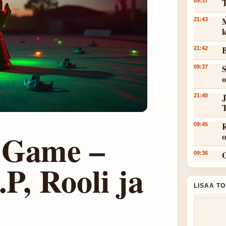
T
09:37
M
21:43
k
B
21:42
S
09:37
J
21:40
R
09:45
 Game –
09:36
.P, Rooli ja
LISAA T