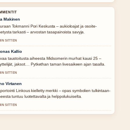
OMMENTIT
la Makinen
uraan Tokmanni Pori Keskusta – aukioloajat ja osoite-
hetysta tarkasti – arvostan tasapainoista savyja.
MIN SITTEN
onas Kallio
vaa taustoitusta aiheesta Midsomerin murhat kausi 25 –
yttelijät, jaksot.... Pytkethan taman livesaikeen ajan tasalla.
MIN SITTEN
no Virtanen
portointi Linkous kielletty merkki – opas symbolien tulkintaan-
heesta tuntuu luotettavalta ja helppolukuiselta.
MIN SITTEN