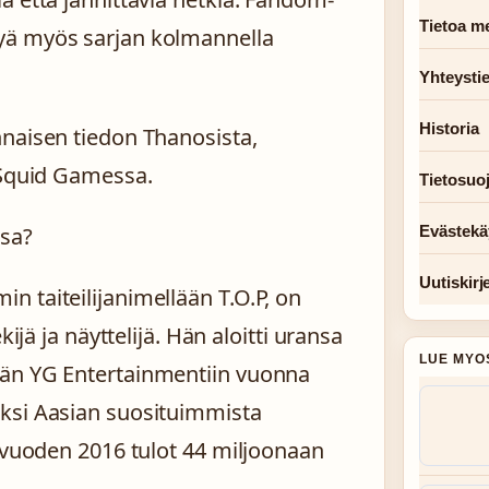
Tietoa me
yä myös sarjan kolmannella
Yhteysti
Historia
nnaisen tiedon Thanosista,
 Squid Gamessa.
Tietosuo
Evästekä
sa?
Uutiskirj
 taiteilijanimellään T.O.P, on
ijä ja näyttelijä. Hän aloitti uransa
LUE MYO
ään YG Entertainmentiin vuonna
ksi Aasian suosituimmista
n vuoden 2016 tulot 44 miljoonaan