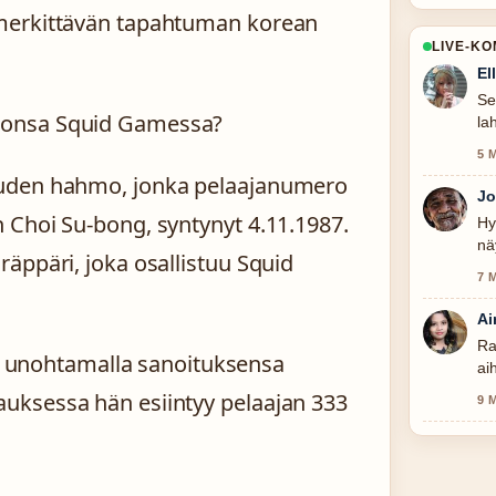
 merkittävän tapahtuman korean
LIVE-K
El
Se
ronsa Squid Gamessa?
la
5 
auden hahmo, jonka pelaajanumero
Jo
 Choi Su-bong, syntynyt 4.11.1987.
Hy
nä
äppäri, joka osallistuu Squid
7 
Ai
Ra
ssa unohtamalla sanoituksensa
ai
uksessa hän esiintyy pelaajan 333
9 