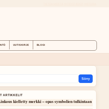
TIETOA MEISTÄ
YHTEYSTIEDOT
HISTORIA
ÄNTÖ
UUTISKIRJE
BLOGI
Siirry
T ARTIKKELIT
inkous kielletty merkki – opas symbolien tulkintaan