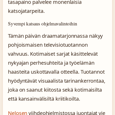
tasapaino palvelee monenlaisia
katsojatarpeita.
Syvempi katsaus ohjelmavalintoihin
Tämän päivän draamatarjonnassa näkyy
pohjoismaisen televisiotuotannon
vahvuus. Kotimaiset sarjat käsittelevät
nykyajan perhesuhteita ja työelämän
haasteita uskottavalla otteella. Tuotannot
hyödyntävät visuaalista tarinankerrontaa,
joka on saanut kiitosta sekä kotimaisilta
että kansainvälisiltä kriitikoilta.
Nelosen
viihdeohjelmistossa juontajat vie