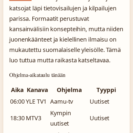
katsojat läpi tietovisailujen ja kilpailujen
parissa. Formaatit perustuvat
kansainvälisiin konsepteihin, mutta niiden
juonenkäänteet ja kielellinen ilmaisu on
mukautettu suomalaiselle yleisölle. Tämä
luo tuttua mutta raikasta katseltavaa.
Ohjelma-aikataulu tänään
Aika
Kanava
Ohjelma
Tyyppi
06:00
YLE TV1
Aamu-tv
Uutiset
Kympin
18:30
MTV3
Uutiset
uutiset