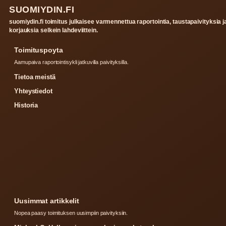
SUOMIYDIN.FI
suomiydin.fi toimitus julkaisee varmennettua raportointia, taustapaivityksia j
korjauksia selkein lahdeviittein.
Toimituspoyta
Aamupaiva raportointisykli jatkuvilla paivityksilla.
Tietoa meistä
Yhteystiedot
Historia
Uusimmat artikkelit
Nopea paasy toimituksen uusimpiin paivityksiin.