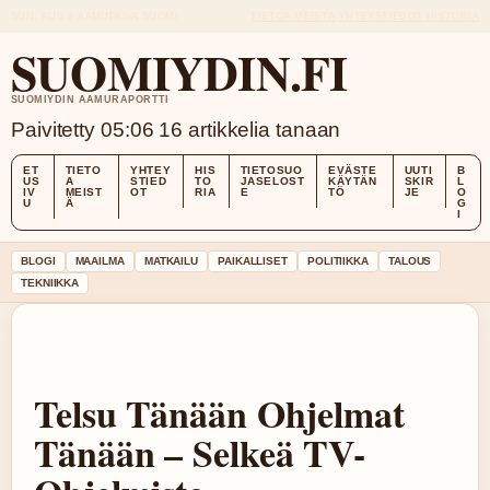
SUN, AUG 9
AAMUPAIVA
SUOMI
TIETOA MEISTÄ
YHTEYSTIEDOT
HISTORIA
SUOMIYDIN.FI
SUOMIYDIN AAMURAPORTTI
Paivitetty 05:06
16 artikkelia tanaan
ET
TIETO
YHTEY
HIS
TIETOSUO
EVÄSTE
UUTI
B
US
A
STIED
TO
JASELOST
KÄYTÄN
SKIR
L
IV
MEIST
OT
RIA
E
TÖ
JE
O
U
Ä
G
I
BLOGI
MAAILMA
MATKAILU
PAIKALLISET
POLITIIKKA
TALOUS
TEKNIIKKA
Telsu Tänään Ohjelmat
Tänään – Selkeä TV-