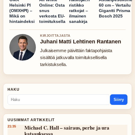
Helsinki PI
Online: Osta
ristikko
60 cm – Vertailu
(OMXHPI) –
snus
ratkojat –
Gigantti Prisma
Mikä on
verkosta EU-
ilmainen
Bosch 2025
hintaindeksi
toimituksella
sanakirja
KIRJOITTAJASTA
Juhani Matti Lehtinen Rantanen
Julkaisemme päivittäin faktapohjaista
sisältöä jatkuvalla toimituksellisella
tarkistuksella.
HAKU
Siirry
UUSIMMAT ARTIKKELIT
Michael C. Hall – sairaus, perhe ja ura
21:35
katsauksessa