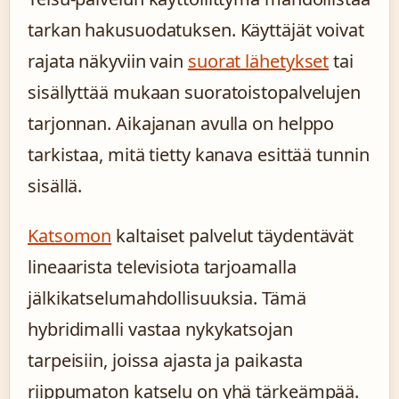
tarkan hakusuodatuksen. Käyttäjät voivat
rajata näkyviin vain
suorat lähetykset
tai
sisällyttää mukaan suoratoistopalvelujen
tarjonnan. Aikajanan avulla on helppo
tarkistaa, mitä tietty kanava esittää tunnin
sisällä.
Katsomon
kaltaiset palvelut täydentävät
lineaarista televisiota tarjoamalla
jälkikatselumahdollisuuksia. Tämä
hybridimalli vastaa nykykatsojan
tarpeisiin, joissa ajasta ja paikasta
riippumaton katselu on yhä tärkeämpää.