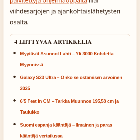
päivitettyjä ohjelmaoppaita
illan
viihdesarjojen ja ajankohtaislähetysten
osalta.
4 LIITTYVAA ARTIKKELIA
Myytävät Asunnot Lahti – Yli 3000 Kohdetta
Myynnissä
Galaxy S23 Ultra – Onko se ostamisen arvoinen
2025
6’5 Feet in CM – Tarkka Muunnos 195,58 cm ja
Taulukko
Suomi espanja kääntäjä – Ilmainen ja paras
kääntäjä vertailussa