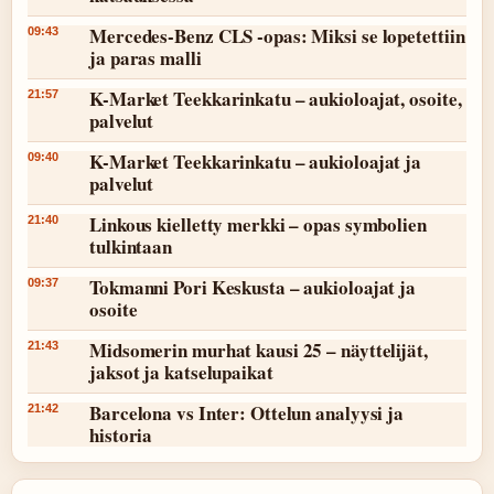
Mercedes-Benz CLS -opas: Miksi se lopetettiin
09:43
ja paras malli
K-Market Teekkarinkatu – aukioloajat, osoite,
21:57
palvelut
K-Market Teekkarinkatu – aukioloajat ja
09:40
palvelut
Linkous kielletty merkki – opas symbolien
21:40
tulkintaan
Tokmanni Pori Keskusta – aukioloajat ja
09:37
osoite
Midsomerin murhat kausi 25 – näyttelijät,
21:43
jaksot ja katselupaikat
Barcelona vs Inter: Ottelun analyysi ja
21:42
historia