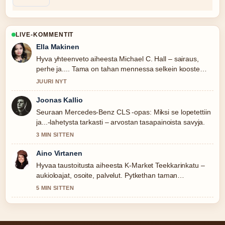
LIVE-KOMMENTIT
Ella Makinen
Hyva yhteenveto aiheesta Michael C. Hall – sairaus,
perhe ja.... Tama on tahan mennessa selkein kooste
tanaan.
JUURI NYT
Joonas Kallio
Seuraan Mercedes-Benz CLS -opas: Miksi se lopetettiin
ja...-lahetysta tarkasti – arvostan tasapainoista savyja.
3 MIN SITTEN
Aino Virtanen
Hyvaa taustoitusta aiheesta K-Market Teekkarinkatu –
aukioloajat, osoite, palvelut. Pytkethan taman
livesaikeen ajan tasalla.
5 MIN SITTEN