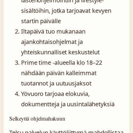
lastenohjelmointiin ja lifestyle-
sisältöihin, jotka tarjoavat kevyen
startin päivälle
Iltapäivä tuo mukanaan
ajankohtaisohjelmat ja
yhteiskunnalliset keskustelut
Prime time -alueella klo 18–22
nähdään päivän kalleimmat
tuotannot ja uutuusjaksot
Yövuoro tarjoaa elokuvia,
dokumentteja ja uusintalähetyksiä
Selkeyttä ohjelmahakuun
Telsu-palvelun käyttöliittymä mahdollistaa