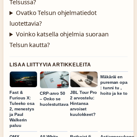
Telsussa?
Ovatko Telsun ohjelmatiedot
luotettavia?
Voinko katsella ohjelmia suoraan
Telsun kautta?
LISAA LIITTYVIA ARTIKKELEITA
Mäkäräi en
pureman opa
: tunni tu ,
Fast &
JBL Tour Pro
CRP-arvo 50
hoito ja ke to
Furious X:
2 arvostelu:
– Onko se
Tuleeko osa
Hintansa
huolestuttava
2, menestys
arvoiset
ja Paul
kuulokkeet?
Walkerin
paluu
OMX
All White
Ratkojat.fi
Astianpesukone