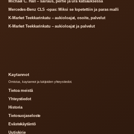
Michael C. Hall – sairaus, perhe ja ura katsauksessa
Mercedes-Benz CLS -opas: Miksi se lopetettiin ja paras malli
K-Market Teekkarinkatu – aukioloajat, osoite, palvelut
K-Market Teekkarinkatu – aukioloajat ja palvelut
Kaytannot
Omistus, kaytannot ja lukijoiden yhteystiedot.
Tietoa meistä
Yhteystiedot
Historia
Tietosuojaseloste
Evästekäytäntö
Uutiskirje