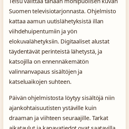
Telsu välittää tänään monipuolisen kuvan
Suomen televisiotarjonnasta. Ohjelmisto
kattaa aamun uutislähetyksistä illan
viihdehuipentumiin ja yön
elokuvalähetyksiin. Digitaaliset alustat
täydentävät perinteistä lähetystä, ja
katsojilla on ennennäkemätön
valinnanvapaus sisältöjen ja
katseluaikojen suhteen.
Päivän ohjelmistosta löytyy sisältöjä niin
ajankohtaisuutisten ystäville kuin
draaman ja viihteen seuraajille. Tarkat
aikataulut ja kanavatiedot ovat saatavilla