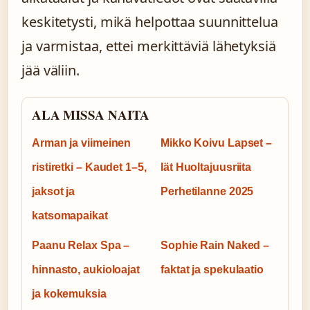
keskitetysti, mikä helpottaa suunnittelua
ja varmistaa, ettei merkittäviä lähetyksiä
jää väliin.
ALA MISSA NAITA
Arman ja viimeinen
Mikko Koivu Lapset –
ristiretki – Kaudet 1–5,
Iät Huoltajuusriita
jaksot ja
Perhetilanne 2025
katsomapaikat
Paanu Relax Spa –
Sophie Rain Naked –
hinnasto, aukioloajat
faktat ja spekulaatio
ja kokemuksia