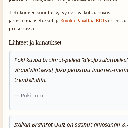
Tietokoneen suorituskykyyn voi vaikuttaa myös
järjestelmäasetukset, ja
Kuinka Päivittää BIOS
ohjeistaa
prosessissa.
Lähteet ja lainaukset
Poki kuvaa brainrot-pelejä “aivoja sulattaviksi
viraaliviihteeksi, joka perustuu internet-meme
trendeihihin.
— Poki.com
Italian Brainrot Quiz on saanut arvosanan 8.7