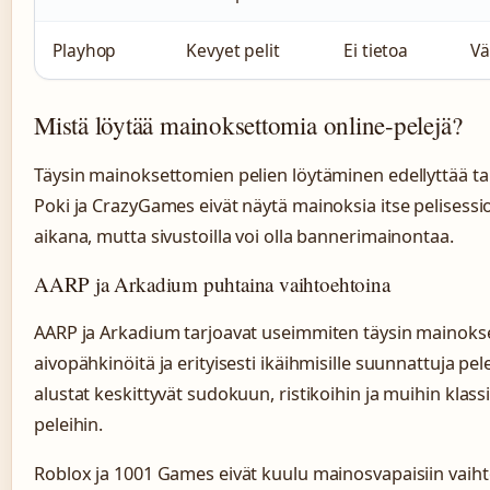
Playhop
Kevyet pelit
Ei tietoa
Vä
Mistä löytää mainoksettomia online-pelejä?
Täysin mainoksettomien pelien löytäminen edellyttää ta
Poki ja CrazyGames eivät näytä mainoksia itse pelisessi
aikana, mutta sivustoilla voi olla bannerimainontaa.
AARP ja Arkadium puhtaina vaihtoehtoina
AARP ja Arkadium tarjoavat useimmiten täysin mainoks
aivopähkinöitä ja erityisesti ikäihmisille suunnattuja pe
alustat keskittyvät sudokuun, ristikoihin ja muihin klassi
peleihin.
Roblox ja 1001 Games eivät kuulu mainosvapaisiin vaiht