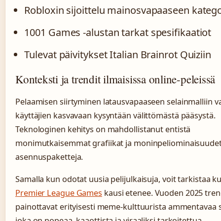
Robloxin sijoittelu mainosvapaaseen kateg
1001 Games -alustan tarkat spesifikaatiot
Tulevat päivitykset Italian Brainrot Quiziin
Konteksti ja trendit ilmaisissa online-peleissä
Pelaamisen siirtyminen latausvapaaseen selainmalliin v
käyttäjien kasvavaan kysyntään välittömästä pääsystä.
Teknologinen kehitys on mahdollistanut entistä
monimutkaisemmat grafiikat ja moninpeliominaisuudet
asennuspaketteja.
Samalla kun odotat uusia pelijulkaisuja, voit tarkistaa k
Premier League Games
kausi etenee. Vuoden 2025 tren
painottavat erityisesti meme-kulttuurista ammentavaa s
joka on nopeaa, kaaottista ja viraaliksi tarkoitettua.