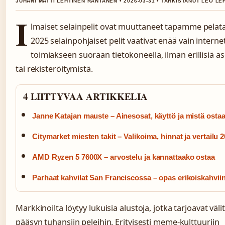
JUHANI MATTI LEHTINEN RANTANEN • 2026-03-31 • TARKISTANUT LEO LE
I
lmaiset selainpelit ovat muuttaneet tapamme pelat
2025 selainpohjaiset pelit vaativat enää vain intern
toimiakseen suoraan tietokoneella, ilman erillisiä a
tai rekisteröitymistä.
4 LIITTYVAA ARTIKKELIA
Janne Katajan mauste – Ainesosat, käyttö ja mistä osta
Citymarket miesten takit – Valikoima, hinnat ja vertailu 
AMD Ryzen 5 7600X – arvostelu ja kannattaako ostaa
Parhaat kahvilat San Franciscossa – opas erikoiskahvii
Markkinoilta löytyy lukuisia alustoja, jotka tarjoavat väl
pääsyn tuhansiin peleihin. Erityisesti meme-kulttuuriin