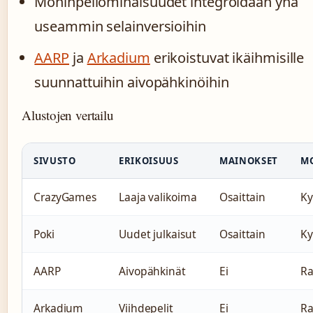
Moninpeliominaisuudet integroidaan yhä
useammin selainversioihin
AARP
ja
Arkadium
erikoistuvat ikäihmisille
suunnattuihin aivopähkinöihin
Alustojen vertailu
SIVUSTO
ERIKOISUUS
MAINOKSET
M
CrazyGames
Laaja valikoima
Osaittain
Ky
Poki
Uudet julkaisut
Osaittain
Ky
AARP
Aivopähkinät
Ei
Ra
Arkadium
Viihdepelit
Ei
Ra