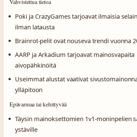
Vahvistettua tietoa
Poki ja CrazyGames tarjoavat ilmaisia selai
ilman latausta
Brainrot-pelit ovat nouseva trendi vuonna 
AARP ja Arkadium tarjoavat mainosvapaita
aivopähkinöitä
Useimmat alustat vaativat sivustomainonn
ylläpitoon
Epävarmaa tai kehittyvää
Täysin mainoksettomien 1v1-moninpelien 
ystäville