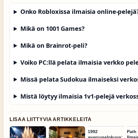
Onko Robloxissa ilmaisia online-pelejä
Mikä on 1001 Games?
Mikä on Brainrot-peli?
Voiko PC:llä pelata ilmaisia verkko pel
Missä pelata Sudokua ilmaiseksi verko
Mistä löytyy ilmaisia 1v1-pelejä verkos
LISAA LIITTYVIA ARTIKKELEITA
1992
Path 
avaruuselokuva:
Ilmai