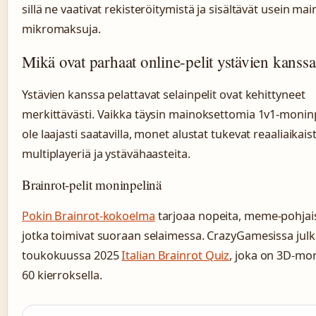
sillä ne vaativat rekisteröitymistä ja sisältävät usein mai
mikromaksuja.
Mikä ovat parhaat online-pelit ystävien kanss
Ystävien kanssa pelattavat selainpelit ovat kehittyneet
merkittävästi. Vaikka täysin mainoksettomia 1v1-moninp
ole laajasti saatavilla, monet alustat tukevat reaaliaikais
multiplayeriä ja ystävähaasteita.
Brainrot-pelit moninpelinä
Pokin Brainrot-kokoelma
tarjoaa nopeita, meme-pohjais
jotka toimivat suoraan selaimessa. CrazyGamesissa julka
toukokuussa 2025
Italian Brainrot Quiz
, joka on 3D-moni
60 kierroksella.