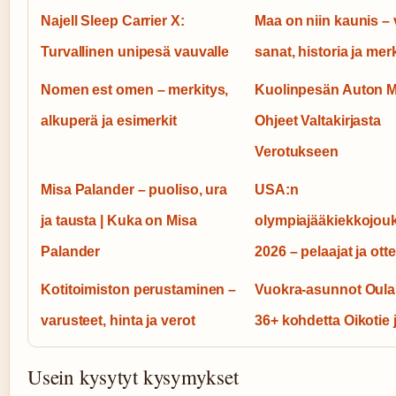
Najell Sleep Carrier X:
Maa on niin kaunis – 
Turvallinen unipesä vauvalle
sanat, historia ja mer
Nomen est omen – merkitys,
Kuolinpesän Auton M
alkuperä ja esimerkit
Ohjeet Valtakirjasta
Verotukseen
Misa Palander – puoliso, ura
USA:n
ja tausta | Kuka on Misa
olympiajääkiekkojou
Palander
2026 – pelaajat ja otte
Kotitoimiston perustaminen –
Vuokra-asunnot Oula
varusteet, hinta ja verot
36+ kohdetta Oikotie 
Usein kysytyt kysymykset