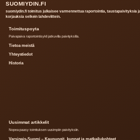
SUOMIYDIN.FI
suomiydin.fi toimitus julkaisee varmennettua raportointia, taustapaivityksia j
korjauksia selkein lahdeviittein.
Toimituspoyta
Paivapaiva raportointisykli jatkuvilla paivityksilla.
Tietoa meistä
Yhteystiedot
Historia
Uusimmat artikkelit
Nopea paasy toimituksen uusimpiin paivityksiin.
Varsinais-Suomi – Kaupungit, kunnat ja matkailukohteet