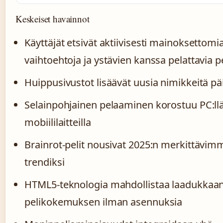
Keskeiset havainnot
Käyttäjät etsivät aktiivisesti mainoksettomi
vaihtoehtoja ja ystävien kanssa pelattavia p
Huippusivustot lisäävät uusia nimikkeitä päi
Selainpohjainen pelaaminen korostuu PC:llä
mobiililaitteilla
Brainrot-pelit nousivat 2025:n merkittävim
trendiksi
HTML5-teknologia mahdollistaa laadukkaa
pelikokemuksen ilman asennuksia