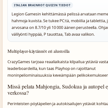
ITALIAN BRAINROT QUIZIN TIEDOT
Legion Gamesin kehittämässä pelissä arvataan meme
hahmoja kuvista. Se tukee PC:tä, mobiilia ja tablettia, 
arvosana on 8.7/10 yli 10 000 äänen perusteella. Ohja
välilyönti hyppää, P tauottaa, Tab avaa valikon.
Multiplayer-käytännöt eri alustoilla
CrazyGames tarjoaa reaaliaikaista kilpailua ystäviä vast
leaderboardeilla, kun taas Playhop on rajoittanut
moninpeliominaisuuksia keveämpään pelikokemukseen
Missä pelata Mahjongia, Sudokua ja autopel e
verkossa?
Perinteisten pöytäpelien ja autokisailujen ystävät kohta