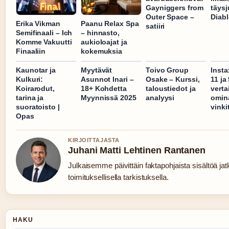
Gayniggers from
täysj
Outer Space –
Diabl
Erika Vikman
Paanu Relax Spa
satiiri
Semifinaali – Ich
– hinnasto,
Komme Vakuutti
aukioloajat ja
Finaaliin
kokemuksia
Kaunotar ja
Myytävät
Toivo Group
Insta
Kulkuri:
Asunnot Inari –
Osake – Kurssi,
11 ja
Koirarodut,
18+ Kohdetta
taloustiedot ja
verta
tarina ja
Myynnissä 2025
analyysi
omin
suoratoisto |
vinki
Opas
KIRJOITTAJASTA
Juhani Matti Lehtinen Rantanen
Julkaisemme päivittäin faktapohjaista sisältöä jat
toimituksellisella tarkistuksella.
HAKU