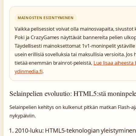
MAINOSTEN ESIINTYMINEN
Vaikka pelisessiot voivat olla mainosvapaita, sivustot
Poki ja CrazyGames näyttävät bannereita pelien ulkop
Täydellisesti mainoksettomat 1v1-moninpelit ystäville 
usein erillisiä sovelluksia tai maksullisia versioita. Jos 
tietää enemmän brainrot-peleistä,
Lue lisaa aiheesta 
ydinmedia.fi
.
Selainpelien evoluutio: HTML5:stä moninpele
Selainpelien kehitys on kulkenut pitkän matkan Flash-aj
nykypäiviin.
2010-luku
: HTML5-teknologian yleistyminen