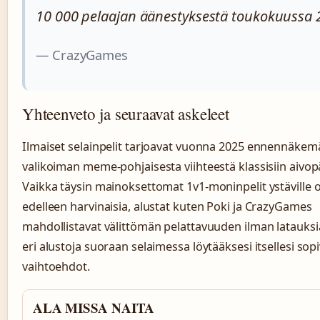
10 000 pelaajan äänestyksestä toukokuussa 
— CrazyGames
Yhteenveto ja seuraavat askeleet
Ilmaiset selainpelit tarjoavat vuonna 2025 ennennäke
valikoiman meme-pohjaisesta viihteestä klassisiin aivop
Vaikka täysin mainoksettomat 1v1-moninpelit ystäville 
edelleen harvinaisia, alustat kuten Poki ja CrazyGames
mahdollistavat välittömän pelattavuuden ilman latauksi
eri alustoja suoraan selaimessa löytääksesi itsellesi so
vaihtoehdot.
ALA MISSA NAITA