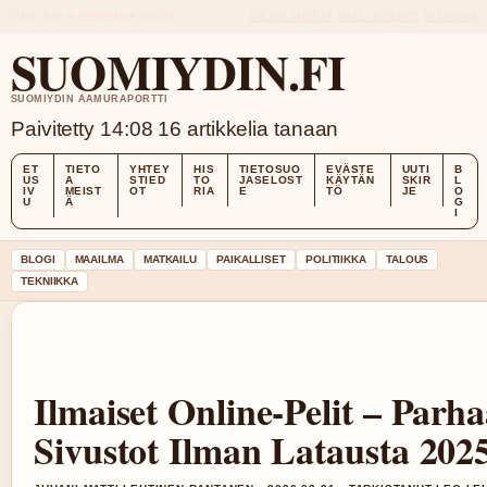
SUN, AUG 9
PAIVAPAIVA
SUOMI
TIETOA MEISTÄ
YHTEYSTIEDOT
HISTORIA
SUOMIYDIN.FI
SUOMIYDIN AAMURAPORTTI
Paivitetty 14:08
16 artikkelia tanaan
ET
TIETO
YHTEY
HIS
TIETOSUO
EVÄSTE
UUTI
B
US
A
STIED
TO
JASELOST
KÄYTÄN
SKIR
L
IV
MEIST
OT
RIA
E
TÖ
JE
O
U
Ä
G
I
BLOGI
MAAILMA
MATKAILU
PAIKALLISET
POLITIIKKA
TALOUS
TEKNIIKKA
Ilmaiset Online-Pelit – Parha
Sivustot Ilman Latausta 202