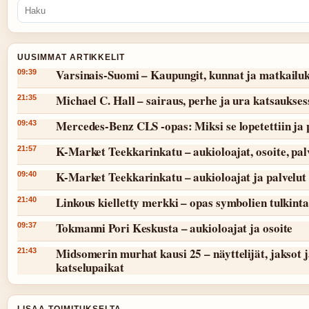
UUSIMMAT ARTIKKELIT
Varsinais-Suomi – Kaupungit, kunnat ja matkailu
09:39
Michael C. Hall – sairaus, perhe ja ura katsaukses
21:35
Mercedes-Benz CLS -opas: Miksi se lopetettiin ja 
09:43
K-Market Teekkarinkatu – aukioloajat, osoite, pal
21:57
K-Market Teekkarinkatu – aukioloajat ja palvelut
09:40
Linkous kielletty merkki – opas symbolien tulkint
21:40
Tokmanni Pori Keskusta – aukioloajat ja osoite
09:37
Midsomerin murhat kausi 25 – näyttelijät, jaksot 
21:43
katselupaikat