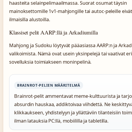
haasteita selainpelimaailmassa. Suorat osumat täysin
mainoksettomille 1v1-mahjongille tai autoc-peleille eivät 
ilmaisilla alustoilla.
Klassiset pelit AARP:llä ja Arkadiumilla
Mahjong ja Sudoku löytyvät pääasiassa AARP:n ja Arka
valikoimista. Nämä ovat usein yksinpelejä tai vaativat eril
sovelluksia toimiakseen moninpelinä.
BRAINROT-PELIEN MÄÄRITELMÄ
Brainrot-pelit ammentavat meme-kulttuurista ja tarj
absurdin hauskaa, addiktoivaa viihdettä. Ne keskittyv
klikkaukseen, yhdistelyyn ja yllättäviin tilanteisiin toi
ilman latauksia PC:llä, mobiililla ja tabletilla.