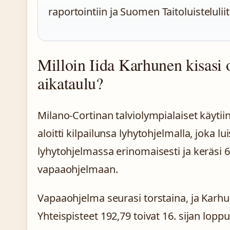
raportointiin ja Suomen Taitoluisteluliit
Milloin Iida Karhunen kisasi o
aikataulu?
Milano-Cortinan talviolympialaiset käyti
aloitti kilpailunsa lyhytohjelmalla, joka l
lyhytohjelmassa erinomaisesti ja keräsi 65
vapaaohjelmaan.
Vapaaohjelma seurasi torstaina, ja Karhu
Yhteispisteet 192,79 toivat 16. sijan lop