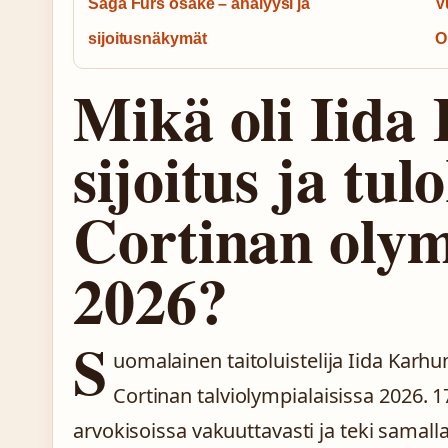
Saga Furs osake – analyysi ja
V
sijoitusnäkymät
O
Mikä oli Iida
sijoitus ja tu
Cortinan olym
2026?
S
uomalainen taitoluistelija Iida Karhu
Cortinan talviolympialaisissa 2026. 1
arvokisoissa vakuuttavasti ja teki samall