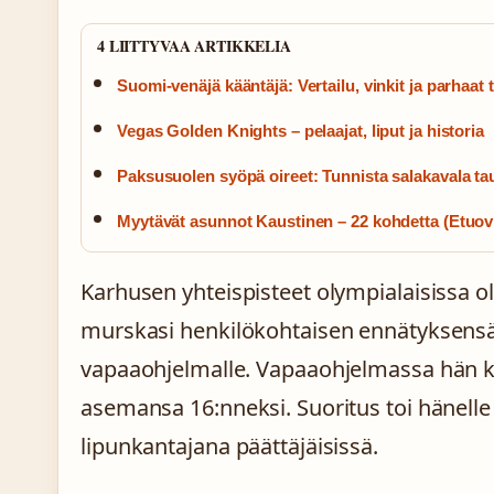
4 LIITTYVAA ARTIKKELIA
Suomi-venäjä kääntäjä: Vertailu, vinkit ja parhaat 
Vegas Golden Knights – pelaajat, liput ja historia
Paksusuolen syöpä oireet: Tunnista salakavala tau
Myytävät asunnot Kaustinen – 22 kohdetta (Etuovi
Karhusen yhteispisteet olympialaisissa o
murskasi henkilökohtaisen ennätyksensä p
vapaaohjelmalle. Vapaaohjelmassa hän ker
asemansa 16:nneksi. Suoritus toi hänel
lipunkantajana päättäjäisissä.