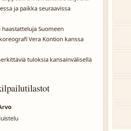
essa ja paikka seuraavissa
toi haastatteluja Suomeen
koreografi Vera Kontion kanssa
rkittäviä tuloksia kansainvälisellä
ilpailutilastot
Arvo
luistelu