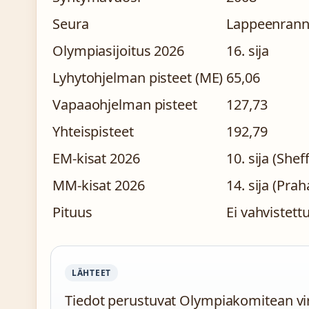
Seura
Lappeenrannan
Olympiasijoitus 2026
16. sija
Lyhytohjelman pisteet (ME)
65,06
Vapaaohjelman pisteet
127,73
Yhteispisteet
192,79
EM-kisat 2026
10. sija (Sheff
MM-kisat 2026
14. sija (Prah
Pituus
Ei vahvistett
LÄHTEET
Tiedot perustuvat Olympiakomitean viral