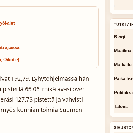
työkalut
TUTKI AI
Blogi
ti ajoissa
Maailma
, Oikotie)
Matkailu
livat 192,79. Lyhytohjelmassa hän
Paikallise
isteillä 65,06, mikä avasi oven
Politiikka
äsi 127,73 pistettä ja vahvisti
Talous
le myös kunnian toimia Suomen
SIVUSTO