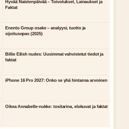
Hyvää Naistenpäivää – Toivotukset, Lainaukset ja
Faktat
Enento Group osake – analyysi, tuotto ja
sijoitusopas (2025)
Billie Eilish nudes: Uusimmat vahvistetut tiedot ja
faktat
iPhone 16 Pro 2027: Onko se yhä hintansa arvoinen
Oikea Annabelle-nukke: tositarina, elokuvat ja faktat