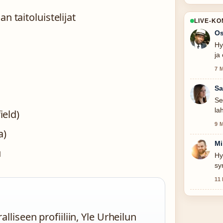
 taitoluistelijat
LIVE-K
Os
Hy
ja
7 
Sa
Se
la
ield)
9 
a)
Mi
u
Hy
sy
11
liseen profiiliin, Yle Urheilun