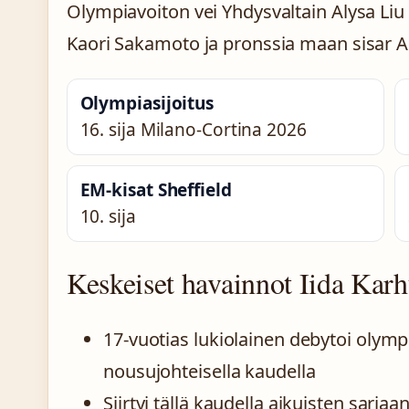
Olympiavoiton vei Yhdysvaltain Alysa Liu 
Kaori Sakamoto ja pronssia maan sisar 
Olympiasijoitus
16. sija Milano-Cortina 2026
EM-kisat Sheffield
10. sija
Keskeiset havainnot Iida Kar
17-vuotias lukiolainen debytoi olympi
nousujohteisella kaudella
Siirtyi tällä kaudella aikuisten sarja