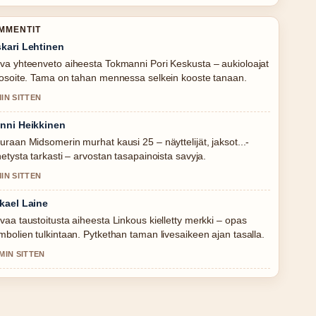
OMMENTIT
kari Lehtinen
va yhteenveto aiheesta Tokmanni Pori Keskusta – aukioloajat
 osoite. Tama on tahan mennessa selkein kooste tanaan.
MIN SITTEN
nni Heikkinen
uraan Midsomerin murhat kausi 25 – näyttelijät, jaksot...-
hetysta tarkasti – arvostan tasapainoista savyja.
MIN SITTEN
kael Laine
vaa taustoitusta aiheesta Linkous kielletty merkki – opas
mbolien tulkintaan. Pytkethan taman livesaikeen ajan tasalla.
 MIN SITTEN