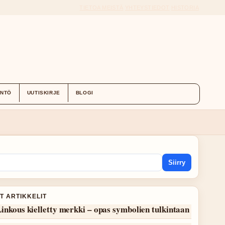
TIETOA MEISTÄ
YHTEYSTIEDOT
HISTORIA
ÄNTÖ
UUTISKIRJE
BLOGI
Siirry
T ARTIKKELIT
inkous kielletty merkki – opas symbolien tulkintaan