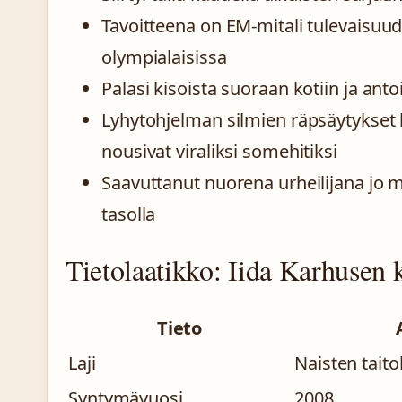
Tavoitteena on EM-mitali tulevaisuud
olympialaisissa
Palasi kisoista suoraan kotiin ja an
Lyhytohjelman silmien räpsäytykset 
nousivat viraliksi somehitiksi
Saavuttanut nuorena urheilijana jo me
tasolla
Tietolaatikko: Iida Karhusen k
Tieto
Laji
Naisten taito
Syntymävuosi
2008