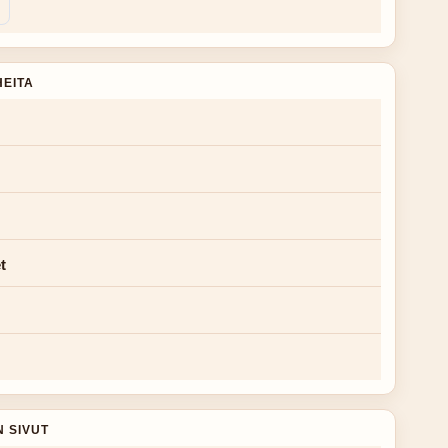
HEITA
t
N SIVUT