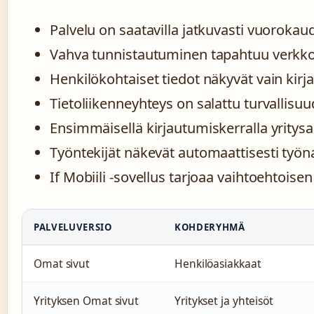
Palvelu on saatavilla jatkuvasti vuoroka
Vahva tunnistautuminen tapahtuu verkkop
Henkilökohtaiset tiedot näkyvät vain kirja
Tietoliikenneyhteys on salattu turvallisu
Ensimmäisellä kirjautumiskerralla yritysa
Työntekijät näkevät automaattisesti työ
If Mobiili -sovellus tarjoaa vaihtoehtois
PALVELUVERSIO
KOHDERYHMÄ
Omat sivut
Henkilöasiakkaat
Yrityksen Omat sivut
Yritykset ja yhteisöt