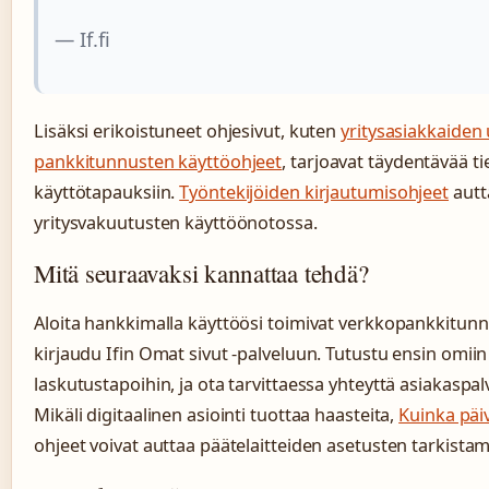
— If.fi
Lisäksi erikoistuneet ohjesivut, kuten
yritysasiakkaiden
pankkitunnusten käyttöohjeet
, tarjoavat täydentävää tie
käyttötapauksiin.
Työntekijöiden kirjautumisohjeet
autta
yritysvakuutusten käyttöönotossa.
Mitä seuraavaksi kannattaa tehdä?
Aloita hankkimalla käyttöösi toimivat verkkopankkitunn
kirjaudu Ifin Omat sivut -palveluun. Tutustu ensin omiin 
laskutustapoihin, ja ota tarvittaessa yhteyttä asiakasp
Mikäli digitaalinen asiointi tuottaa haasteita,
Kuinka päi
ohjeet voivat auttaa päätelaitteiden asetusten tarkistam