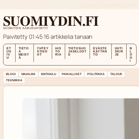
MON, AUG 10
AAMUPAIVA
SUOMI
TIETOA MEISTÄ
YHTEYSTIEDOT
HISTORIA
SUOMIYDIN.FI
SUOMIYDIN AAMURAPORTTI
Paivitetty 01:45
16 artikkelia tanaan
ET
TIETO
YHTEY
HIS
TIETOSUO
EVÄSTE
UUTI
B
US
A
STIED
TO
JASELOST
KÄYTÄN
SKIR
L
IV
MEIST
OT
RIA
E
TÖ
JE
O
U
Ä
G
I
BLOGI
MAAILMA
MATKAILU
PAIKALLISET
POLITIIKKA
TALOUS
TEKNIIKKA