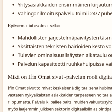
Yritysasiakkaiden ensimmäinen kirjautumi
Vahingonilmoituspalvelu toimii 24/7 puhe
Epävarmat tai avoimet seikat
Mahdollisten järjestelmäpäivitysten täsmäll
Yksittäisten teknisten häiriöiden kesto v
Tulevien ominaisuuslisäysten aikataulu on
Palvelun kapasiteetti ruuhkahuipuissa va
Mikä on Ifin Omat sivut -palvelun rooli digita
Ifin Omat sivut toimivat keskeisenä digitaalisena hubin
vastaten nykyaikaisten asiakkaiden tarpeeseen hoitaa asi
riippumatta. Palvelu kilpailee paitsi muiden vakuutusyh
myös laajemmin julkisen sektorin digitaalisiin asiointipa