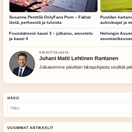
Susanna Penttilä OnlyFans Porn – Faktat
Puotilan kartan
iästä, perheestä ja tuloista
aukioloajat ja 
Foundationin kausi 3 – julkaisu, arvostelu
Helsingin Asum
ja kausi 4
asumisoikeusa
KIRJOITTAJASTA
Juhani Matti Lehtinen Rantanen
Julkaisemme päivittäin faktapohjaista sisältöä jatku
HAKU
UUSIMMAT ARTIKKELIT