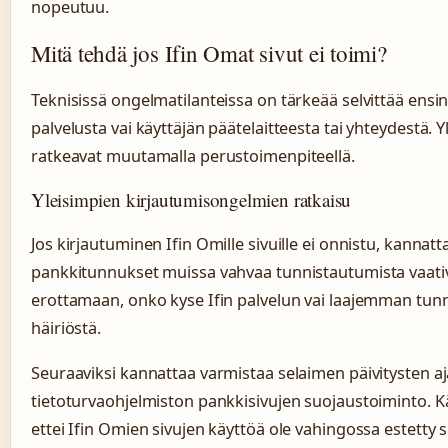
nopeutuu.
Mitä tehdä jos Ifin Omat sivut ei toimi?
Teknisissä ongelmatilanteissa on tärkeää selvittää ensin,
palvelusta vai käyttäjän päätelaitteesta tai yhteydestä.
ratkeavat muutamalla perustoimenpiteellä.
Yleisimpien kirjautumisongelmien ratkaisu
Jos kirjautuminen Ifin Omille sivuille ei onnistu, kannatt
pankkitunnukset muissa vahvaa tunnistautumista vaativ
erottamaan, onko kyse Ifin palvelun vai laajemman tun
häiriöstä.
Seuraaviksi kannattaa varmistaa selaimen päivitysten aj
tietoturvaohjelmiston pankkisivujen suojaustoiminto. Käy
ettei Ifin Omien sivujen käyttöä ole vahingossa estetty 