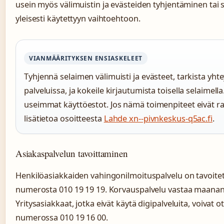
usein myös välimuistin ja evästeiden tyhjentäminen tai
yleisesti käytettyyn vaihtoehtoon.
VIANMÄÄRITYKSEN ENSIASKELEET
Tyhjennä selaimen välimuisti ja evästeet, tarkista yh
palveluissa, ja kokeile kirjautumista toisella selaimel
useimmat käyttöestot. Jos nämä toimenpiteet eivät ra
lisätietoa osoitteesta
Lahde xn--pivnkeskus-q5ac.fi
.
Asiakaspalvelun tavoittaminen
Henkilöasiakkaiden vahingonilmoituspalvelu on tavoit
numerosta 010 19 19 19. Korvauspalvelu vastaa maananta
Yritysasiakkaat, jotka eivät käytä digipalveluita, voivat
numerossa 010 19 16 00.