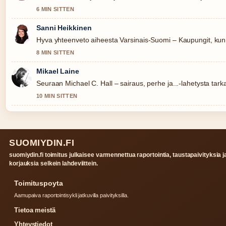
6 MIN SITTEN
Sanni Heikkinen
Hyva yhteenveto aiheesta Varsinais-Suomi – Kaupungit, kun
8 MIN SITTEN
Mikael Laine
Seuraan Michael C. Hall – sairaus, perhe ja...-lahetysta tark
10 MIN SITTEN
SUOMIYDIN.FI
suomiydin.fi toimitus julkaisee varmennettua raportointia, taustapaivityksia j
korjauksia selkein lahdeviittein.
Toimituspoyta
Aamupaiva raportointisykli jatkuvilla paivityksilla.
Tietoa meistä
Yhteystiedot