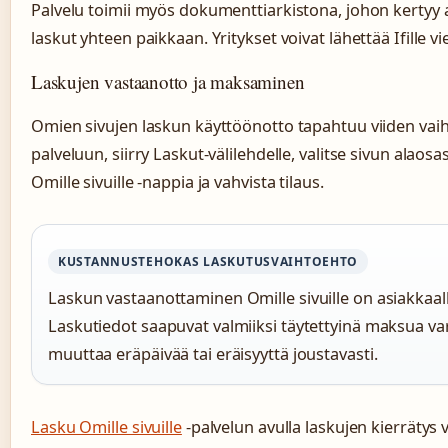
Palvelu toimii myös dokumenttiarkistona, johon kertyy a
laskut yhteen paikkaan. Yritykset voivat lähettää Ifille v
Laskujen vastaanotto ja maksaminen
Omien sivujen laskun käyttöönotto tapahtuu viiden vaih
palveluun, siirry Laskut-välilehdelle, valitse sivun alao
Omille sivuille -nappia ja vahvista tilaus.
KUSTANNUSTEHOKAS LASKUTUSVAIHTOEHTO
Laskun vastaanottaminen Omille sivuille on asiakkaal
Laskutiedot saapuvat valmiiksi täytettyinä maksua vart
muuttaa eräpäivää tai eräisyyttä joustavasti.
Lasku Omille sivuille
-palvelun avulla laskujen kierräty