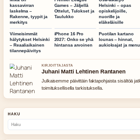
kassavirran
Games – Jäljellä
Helsinki – opas
laskelma –
Ottelut, Tulokset ja
opiskelijoille,
Rakenne, tyypit ja
Taulukko
nuorille ja
merkitys
eläkeläisille
Viimeisimmät
iPhone 16 Pro
Puotilan kartano
hälytykset Helsinki
2027: Onko se yhä
lounas – hinnat,
– Reaaliaikainen
hintansa arvoinen
aukioloajat ja men
tilannepäivitys
KIRJOITTAJASTA
Juhani Matti Lehtinen Rantanen
Julkaisemme päivittäin faktapohjaista sisältöä jat
toimituksellisella tarkistuksella.
HAKU