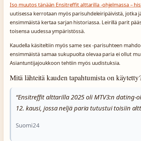
Iso muutos tänään Ensitreffit alttarilla -ohjelmassa – his
uutisessa kerrotaan myös parisuhdeleiripäivistä, jotka jä
ensimmäistä kertaa sarjan historiassa. Leirillä parit p
toisensa uudessa ympäristössä.
Kaudella käsiteltiin myös same sex -parisuhteen mahdol
ensimmäistä samaa sukupuolta olevaa paria ei ollut muk
Asiantuntijajoukkoon tehtiin myös uudistuksia.
Mitä lähteitä kauden tapahtumista on käytetty
“Ensitreffit alttarilla 2025 oli MTV3:n dating
12. kausi, jossa neljä paria tutustui toisiin altt
Suomi24