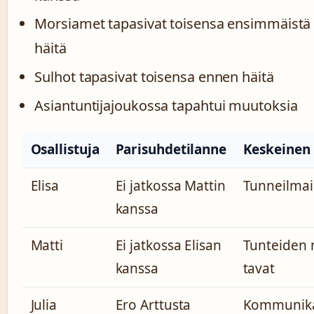
Morsiamet tapasivat toisensa ensimmäistä
häitä
Sulhot tapasivat toisensa ennen häitä
Asiantuntijajoukossa tapahtui muutoksia
Osallistuja
Parisuhdetilanne
Keskeinen
Elisa
Ei jatkossa Mattin
Tunneilmai
kanssa
Matti
Ei jatkossa Elisan
Tunteiden 
kanssa
tavat
Julia
Ero Arttusta
Kommunika