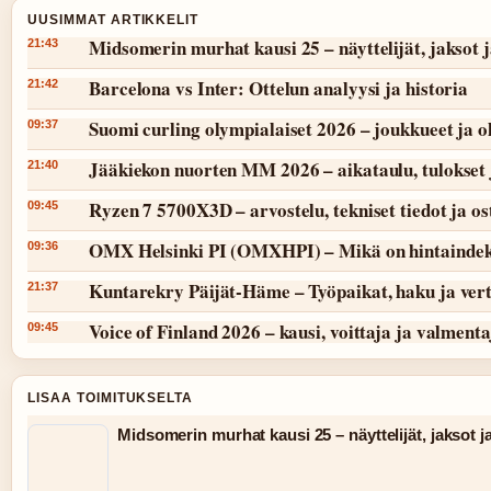
UUSIMMAT ARTIKKELIT
Midsomerin murhat kausi 25 – näyttelijät, jaksot 
21:43
Barcelona vs Inter: Ottelun analyysi ja historia
21:42
Suomi curling olympialaiset 2026 – joukkueet ja 
09:37
Jääkiekon nuorten MM 2026 – aikataulu, tulokset 
21:40
Ryzen 7 5700X3D – arvostelu, tekniset tiedot ja o
09:45
OMX Helsinki PI (OMXHPI) – Mikä on hintaindek
09:36
Kuntarekry Päijät-Häme – Työpaikat, haku ja vert
21:37
Voice of Finland 2026 – kausi, voittaja ja valmenta
09:45
LISAA TOIMITUKSELTA
Midsomerin murhat kausi 25 – näyttelijät, jaksot j