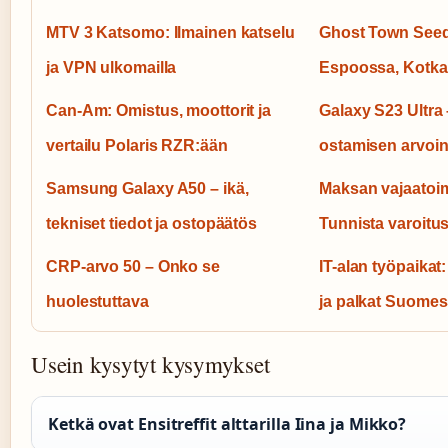
MTV 3 Katsomo: Ilmainen katselu
Ghost Town Seed
ja VPN ulkomailla
Espoossa, Kotka
Can-Am: Omistus, moottorit ja
Galaxy S23 Ultra
vertailu Polaris RZR:ään
ostamisen arvoi
Samsung Galaxy A50 – ikä,
Maksan vajaatoim
tekniset tiedot ja ostopäätös
Tunnista varoitu
CRP-arvo 50 – Onko se
IT-alan työpaikat
huolestuttava
ja palkat Suome
Usein kysytyt kysymykset
Ketkä ovat Ensitreffit alttarilla Iina ja Mikko?