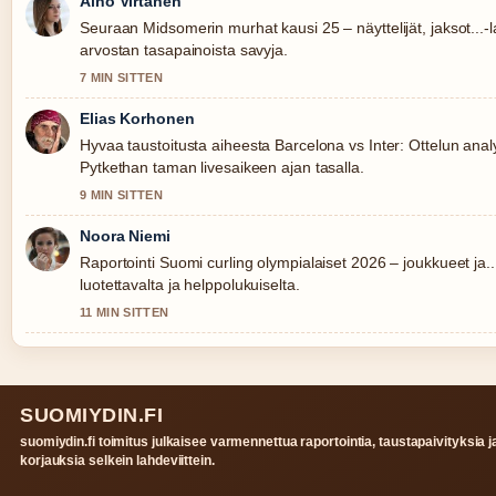
Aino Virtanen
Seuraan Midsomerin murhat kausi 25 – näyttelijät, jaksot...-l
arvostan tasapainoista savyja.
7 MIN SITTEN
Elias Korhonen
Hyvaa taustoitusta aiheesta Barcelona vs Inter: Ottelun analyy
Pytkethan taman livesaikeen ajan tasalla.
9 MIN SITTEN
Noora Niemi
Raportointi Suomi curling olympialaiset 2026 – joukkueet ja..
luotettavalta ja helppolukuiselta.
11 MIN SITTEN
SUOMIYDIN.FI
suomiydin.fi toimitus julkaisee varmennettua raportointia, taustapaivityksia j
korjauksia selkein lahdeviittein.