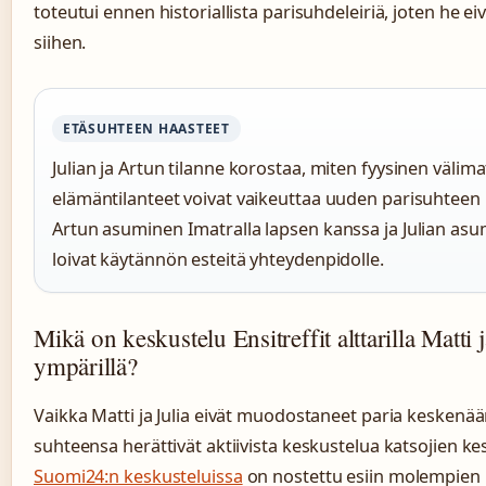
toteutui ennen historiallista parisuhdeleiriä, joten he ei
siihen.
ETÄSUHTEEN HAASTEET
Julian ja Artun tilanne korostaa, miten fyysinen välimat
elämäntilanteet voivat vaikeuttaa uuden parisuhteen
Artun asuminen Imatralla lapsen kanssa ja Julian as
loivat käytännön esteitä yhteydenpidolle.
Mikä on keskustelu Ensitreffit alttarilla Matti j
ympärillä?
Vaikka Matti ja Julia eivät muodostaneet paria keskenä
suhteensa herättivät aktiivista keskustelua katsojien k
Suomi24:n keskusteluissa
on nostettu esiin molempien 