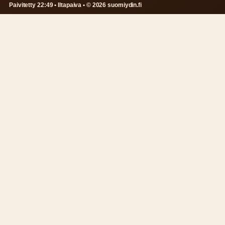
Paivitetty 22:49 • Iltapaiva • © 2026 suomiydin.fi