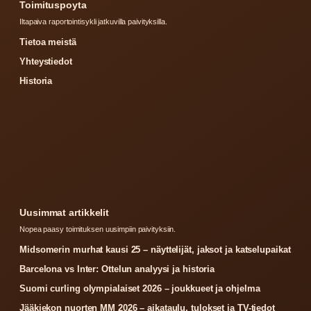
Toimituspoyta
Iltapaiva raportointisykli jatkuvilla paivityksilla.
Tietoa meistä
Yhteystiedot
Historia
Uusimmat artikkelit
Nopea paasy toimituksen uusimpiin paivityksiin.
Midsomerin murhat kausi 25 – näyttelijät, jaksot ja katselupaikat
Barcelona vs Inter: Ottelun analyysi ja historia
Suomi curling olympialaiset 2026 – joukkueet ja ohjelma
Jääkiekon nuorten MM 2026 – aikataulu, tulokset ja TV-tiedot