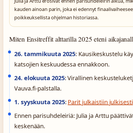
Julia ja Arttu erosivat ennen parisuhdeleirin alkua, mik
kauden ainoan parin, joka ei edennyt finaalivaiheeseen
poikkeuksellista ohjelman historiassa.
Miten Ensitreffit alttarilla 2025 eteni aikajanal
26. tammikuuta 2025
: Kausikeskustelu käy
katsojien keskuudessa ennakkoon.
24. elokuuta 2025
: Virallinen keskusteluket
Vauva.fi-palstalla.
1. syyskuuta 2025
:
Parit julkaistiin julkisesti
Ennen parisuhdeleiriä: Julia ja Arttu päättivä
keskenään.