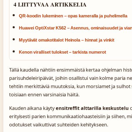
4 LIITTYVAA ARTIKKELIA
QR-koodin lukeminen – opas kameralla ja puhelimella
Huawei OptiXstar K562 – Asennus, ominaisuudet ja via
Myytävät omakotitalot Heinola – hinnat ja vinkit
Kenon viralliset tulokset – tarkista numerot
Tällä kaudella nähtiin ensimmäistä kertaa ohjelman hist
parisuhdeleiripäivät, joihin osallistui vain kolme paria n
tehtiin merkittäviä muutoksia, kun morsiamet ja sulhot 
toisiaan ennen varsinaisia häitä.
Kauden aikana käyty
ensitreffit alttarilla keskustelu
o
erityisesti parien kommunikaatiohaasteisiin ja siihen, mi
odotukset vaikuttivat suhteiden kehitykseen.