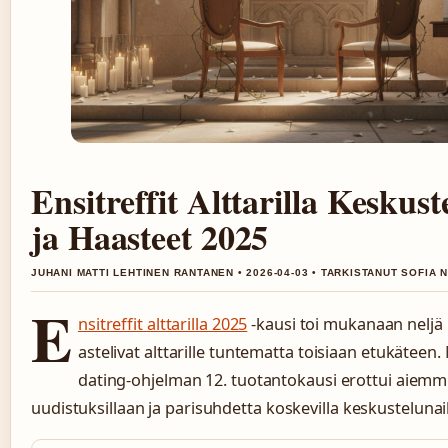
Ensitreffit Alttarilla Keskust
ja Haasteet 2025
JUHANI MATTI LEHTINEN RANTANEN • 2026-04-03 • TARKISTANUT SOFIA N
E
nsitreffit alttarilla 2025
-kausi toi mukanaan neljä 
astelivat alttarille tuntematta toisiaan etukäteen
dating-ohjelman 12. tuotantokausi erottui aiemmist
uudistuksillaan ja parisuhdetta koskevilla keskustelunaih