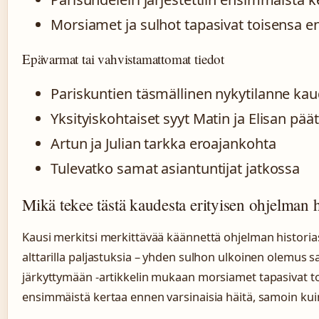
Morsiamet ja sulhot tapasivat toisensa e
Epävarmat tai vahvistamattomat tiedot
Pariskuntien täsmällinen nykytilanne kau
Yksityiskohtaiset syyt Matin ja Elisan pä
Artun ja Julian tarkka eroajankohta
Tulevatko samat asiantuntijat jatkossa
Mikä tekee tästä kaudesta erityisen ohjelman h
Kausi merkitsi merkittävää käännettä ohjelman historiass
alttarilla paljastuksia – yhden sulhon ulkoinen olemus 
järkyttymään -artikkelin mukaan morsiamet tapasivat t
ensimmäistä kertaa ennen varsinaisia häitä, samoin kuin