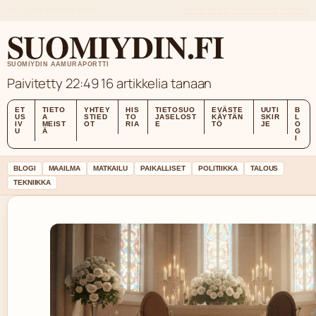
WED, AUG 5
ILTAPAIVA
SUOMI
TIETOA MEISTÄ
YHTEYSTIEDOT
HISTORIA
SUOMIYDIN.FI
SUOMIYDIN AAMURAPORTTI
Paivitetty 22:49
16 artikkelia tanaan
ET
TIETO
YHTEY
HIS
TIETOSUO
EVÄSTE
UUTI
B
US
A
STIED
TO
JASELOST
KÄYTÄN
SKIR
L
IV
MEIST
OT
RIA
E
TÖ
JE
O
U
Ä
G
I
BLOGI
MAAILMA
MATKAILU
PAIKALLISET
POLITIIKKA
TALOUS
TEKNIIKKA