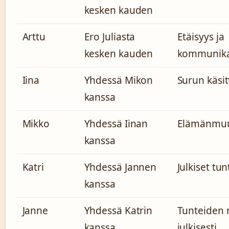
kesken kauden
Arttu
Ero Juliasta
Etäisyys ja
kesken kauden
kommunika
Iina
Yhdessä Mikon
Surun käsit
kanssa
Mikko
Yhdessä Iinan
Elämänmuu
kanssa
Katri
Yhdessä Jannen
Julkiset tun
kanssa
Janne
Yhdessä Katrin
Tunteiden 
kanssa
julkisesti